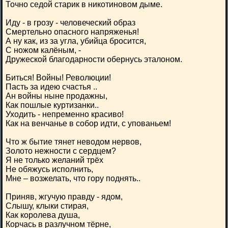
Точно седой старик в никотиновом дыме.
Иду - в грозу - человеческий образ
Смертельно опасного напряженья!
А ну как, из за угла, убийца бросится,
С ножом калёным, -
Дружеской благодарности обернусь эталоном.
Биться! Войны! Революции!
Пасть за идею счастья ..
Ан войны ныне продажны,
Как пошлые куртизанки..
Уходить - непременно красиво!
Как на венчанье в собор идти, с упованьем!
Что ж бытие тянет неводом нервов,
Золото нежности с сердцем?
Я не только желаний трёх
Не обяжусь исполнить,
Мне – возжелать, что гору поднять..
Приняв, жгучую правду - ядом,
Слышу, клыки стирая,
Как королева душа,
Корчась в разлучном тёрне,