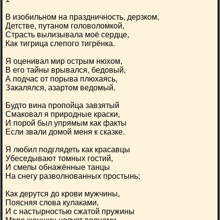
В изобильном на праздничность, дерзком,
Детстве, путаном головоломкой,
Страсть вылизывала моё сердце,
Как тигрица слепого тигрёнка.
Я оценивал мир острым нюхом,
В его тайны врывался, бедовый,
А подчас от порыва плюхаясь,
Закалялся, азартом ведомый.
Будто вина пропойца завзятый
Смаковал я природные краски,
И порой был упрямым как факты
Если звали домой меня к сказке.
Я любил подглядеть как красавцы
Убеседывают томных гостий,
И смелы обнажённые танцы
На снегу разволнованных простынь;
Как дерутся до крови мужчины,
Поясняя слова кулаками,
И с настырностью сжатой пружины