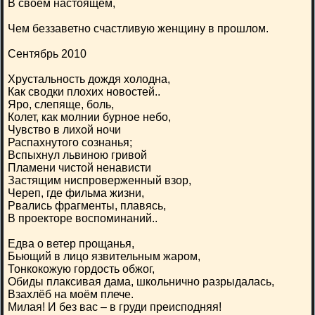
В своём настоящем,
Чем беззаветно счастливую женщину в прошлом.
Сентябрь 2010
Хрустальность дождя холодна,
Как сводки плохих новостей..
Яро, слепяще, боль,
Колет, как молнии бурное небо,
Чувство в лихой ночи
Распахнутого сознанья;
Вспыхнул львиною гривой
Пламени чистой ненависти
Застящим ниспроверженный взор,
Череп, где фильма жизни,
Рвались фрагменты, плавясь,
В проекторе воспоминаний..
Едва о ветер прощанья,
Бьющий в лицо язвительным жаром,
Тонкокожую гордость обжог,
Обиды плаксивая дама, школьнично разрыдалась,
Взахлёб на моём плече.
Милая! И без вас – в груди преисподняя!