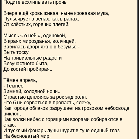
Подите всхлипывать прочь.
Вчера ещё кровь живая, ныне кровавая мука,
Пульсирует в венах, как в ранах,
От хлёстких, горячих плетей.
Мысль « о ней », одинокой,
В краях мирозданья, волчицей,
Забилась дворняжно в безумье -
Выть тоску
На тривиальные радости
Безучастного быта,
До костей пробирая..
Тёмен апрель,
- Темнее
Зимней, холодной ночи..
Страстью цепляясь за рок энд ролл,
Что б ни сорваться в пропасть, слежу,
Как города облаков разрушает на грозовом небосводе
циклон,
Как волки небес с горящими взорами собираются в
стаю,
И тусклый фонарь луны щурит в туче единый глаз
На бесноватый мир,