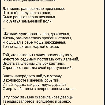
Море женщин целует волнами..
Для меня, равносильно признанью,
Что актёр получает за роли,
Были раны от тёрна познанья
И объятья заманчивой воли..
2
-Жаждая чувствовать, яро, до жженья,
Жизнь, разномастную пробой и стилем,
Я ощущал в себе мощь зарожденья,
Точно галактики, жаркой стихии;
Той, что позволит глядеть сквозь рутину,
Чувством седьмым постигать суть явлений,
Видеть за блеском улыбок картины,
Скрытых от детских очей преступлений,
Знать наперёд что найду и утрачу
В коловороте извечном событий,
И наблюдать, как друг друга дурачат
Смерть с бытием в непрестанном соитье.
В ту пору, явь мне сквозила чрез дверцы
Твёрдых запретов, волшебно и звонко,