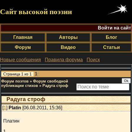
Сайт высокой поэзии
Войти на сайт
Главная
Авторы
Блог
Форум
Видео
Статьи
Новые сообщения
·
Правила форума
·
Поиск
;
1
Страница
1
из
1
Форум поэтов
»
Форум свободной
публикации стихов
»
Радуга строф
Радуга строф
[
1
]
Platin
[06.08.2011, 15:36]
Платин
1