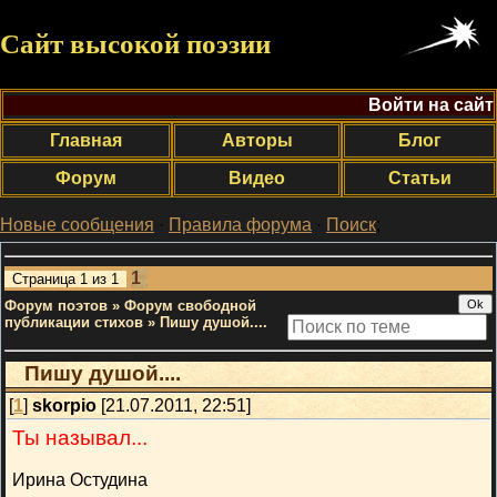
Сайт высокой поэзии
Войти на сайт
Главная
Авторы
Блог
Форум
Видео
Статьи
Новые сообщения
·
Правила форума
·
Поиск
;
1
Страница
1
из
1
Форум поэтов
»
Форум свободной
публикации стихов
»
Пишу душой....
Пишу душой....
[
1
]
skorpio
[21.07.2011, 22:51]
Ты называл...
Ирина Остудина