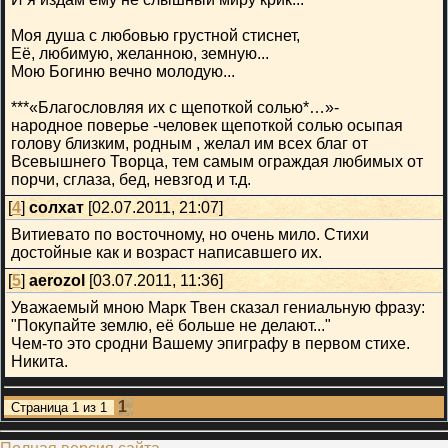
Моя душа с любовью грустной стиснет,
Её, любимую, желанною, земную...
Мою Богиню вечно молодую...
***«Благословляя их с щепоткой солью*…»-
народное поверье -человек щепоткой солью осыпая
голову близким, родным , желал им всех благ от
Всевышнего Творца, тем самым ограждая любимых от
порчи, сглаза, бед, невзгод и т.д.
[
4
]
солхат
[02.07.2011, 21:07]
Витиевато по восточному, но очень мило. Стихи
достойные как и возраст написавшего их.
[
5
]
aerozol
[03.07.2011, 11:36]
Уважаемый мною Марк Твен сказал гениальную фразу:
"Покупайте землю, её больше не делают..."
Чем-то это сродни Вашему эпиграфу в первом стихе.
Никита.
1
Страница
1
из
1