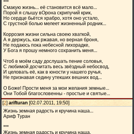
***
Смакую жизнь... её становится всё мало...
Порой я слышу вОрона скрипучий крик,
Но сердце бьётся храбро, хотя оно устало,
С грустной болью мелеет жизненный родник...
Коррозия жизни сильна своею хваткой,
А я держусь, как ржавая, но верная броня,
Не подаюсь пока небесной лихорадке,
У Бога я прошу немного сохранить меня...
Чтоб в моём саду дослушать пение соловья,
С любимой досчитать весь звёздный небосвод,
И целовать её, как в юности у нашего ручья,
Не признавая седину утекших вешних вод...
О Боже! Прости меня за мои желания земные...
Они Тобой благословенны - простые и святые...
[
2
]
arifturan
[02.07.2011, 19:50]
Жизнь земная радость и кручина наша...
Ариф Туран
***
Жизнь земная радость и кручина наша,