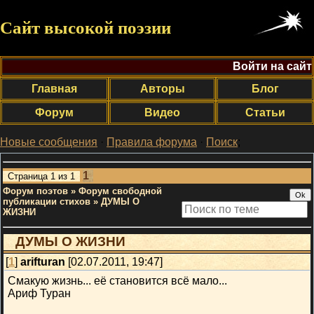
Сайт высокой поэзии
Войти на сайт
Главная
Авторы
Блог
Форум
Видео
Статьи
Новые сообщения
·
Правила форума
·
Поиск
;
1
Страница
1
из
1
Форум поэтов
»
Форум свободной
публикации стихов
»
ДУМЫ О
ЖИЗНИ
ДУМЫ О ЖИЗНИ
[
1
]
arifturan
[02.07.2011, 19:47]
Смакую жизнь... её становится всё мало...
Ариф Туран