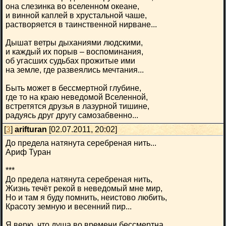
она слезинка во вселенном океане,
и винной каплей в хрустальной чаше,
растворяется в таинственной нирване...
Дышат ветры дыханиями людскими,
и каждый их порыв – воспоминания,
об угасших судьбах прожитые ими
на земле, где развеялись мечтания...
Быть может в бессмертной глубине,
где то на краю неведомой Вселенной,
встретятся друзья в лазурной тишине,
радуясь друг другу самозабвенно...
[
3
]
arifturan
[02.07.2011, 20:02]
До предела натянута серебреная нить...
Ариф Туран
***
До предела натянута серебреная нить,
Жизнь течёт рекой в неведомый мне мир,
Но и там я буду помнить, неистово любить,
Красоту земную и весенний пир...
Я верю, что душа во времени бессмертна,