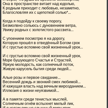
Она в пространстве витает над юдолью,
К родным приходит с любовью, незаметно,
Благословляя их с щепоткой солью*...
Когда я подойду к своему порогу,
Безмолвно сольюсь с дуновением ветра,
Увижу родных с золотистого рассвета...
С упоением посмотрю я на дорогу,
Которую прошёл в отведённый Богом срок
И с грустью вспомню свой жизненный урок...
И с грустью вспомню свой жизненный урок,
Море бушующего Счастья и Страстей,
Яркую молодость, как солнечный поток,
Живую карусель бытия среди людей...
Алые розы и первое свидание...
Весенний дождь и звонкий смех любимой...
И кажущая власть над вечным мирозданием...
Иллюзия о жизни неуязвимой...
А в памяти среди тенистых мыслей,
Солнечным огнём вспыхнет милый лик,
И я издам ему не слышный миру крик...