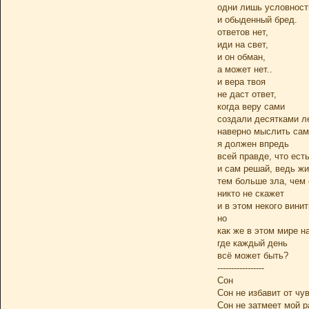
одни лишь условност
и обыденный бред.
ответов нет,
иди на свет,
и он обман,
а может нет..
и вера твоя
не даст ответ,
когда веру сами
создали десятками ле
наверно мыслить сам
я должен впредь
всей правде, что есть
и сам решай, ведь жи
тем больше зла, чем 
никто не скажет
и в этом некого винит
но
как же в этом мире н
где каждый день
всё может быть?
-----------------
Сон
Сон не избавит от чув
Сон не затмеет мой р