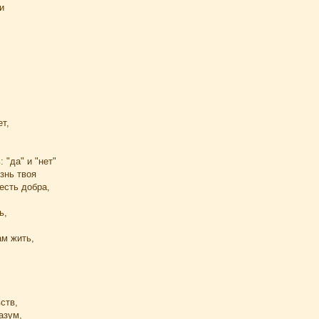
и
т,
: "да" и "нет"
знь твоя
есть добра,
ь,
ам жить,
ств,
азум,