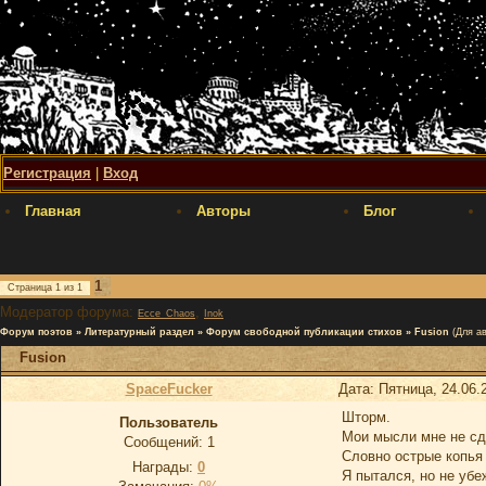
Регистрация
|
Вход
Главная
Авторы
Блог
1
Страница
1
из
1
Модератор форума:
,
Ecce_Chaos
Inok
Форум поэтов
»
Литературный раздел
»
Форум свободной публикации стихов
»
Fusion
(Для а
Fusion
SpaceFucker
Дата: Пятница, 24.06.
Шторм.
Пользователь
Мои мысли мне не сд
Сообщений:
1
Словно острые копья 
Награды:
0
Я пытался, но не убе