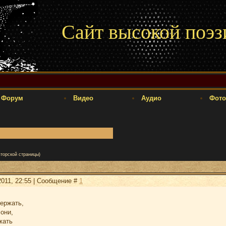
Сайт высокой поэз
Форум
Видео
Аудио
Фото
вторской страницы)
2011, 22:55 | Сообщение #
1
ержать,
они,
жать