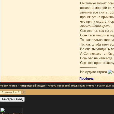
Он только может пом
показать мне всё то,
личины все снять, ср
проникнуть в причины
что прячу отдать и с
любить-ненавидеть.
Сон это ты, как ты ес
Сон- твои мысли и го
То, как сильна твоя м
То, как слаба твоя во
Во сне ты увидишь вр
А Сон покажет в нём 
Сон- это не навсегда,
Сон- это просто заслу
----------------
Не судите строго
Профиль
Форум поэтов
»
Литературный раздел
»
Форум свободной публикации стихов
»
Fusion
(Для а
1
Страница
1
из
1