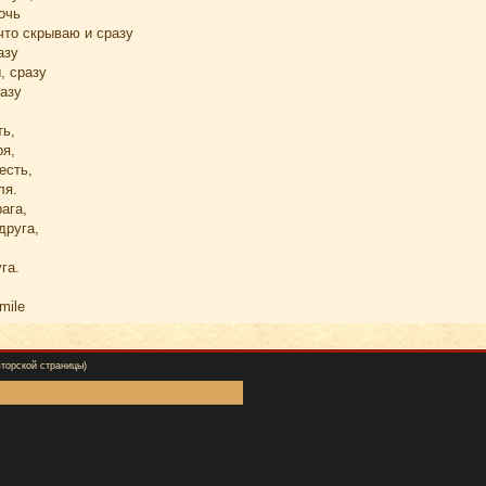
очь
 что скрываю и сразу
азу
, сразу
разу
ть,
ря,
есть,
ля.
ага,
друга,
га.
вторской страницы)