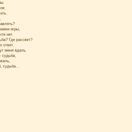
бы.
ои.
ать.
,
равлять?
рамки игры,
чти нет.
ьба? Где рассвет?
о ответ.
ут меня вдаль.
- судьба,
 жаль,
 судьба...