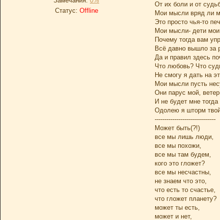
Замечания:
0%
От их боли и от судь
Статус:
Offline
Мои мысли вряд ли м
Это просто чья-то печ
Мои мысли- дети мои
Почему тогда вам уп
Всё давно вышло за 
Да и правил здесь по
Что любовь? Что суд
Не смогу я дать на эт
Мои мысли пусть нес
Они парус мой, ветер
И не будет мне тогда
Одолею я шторм твой,
-------------------------------
Может быть(?!)
все мы лишь люди,
все мы похожи,
все мы там будем,
кого это гложет?
все мы несчастны,
не знаем что это,
что есть то счастье,
что гложет планету?
может ты есть,
может и нет,