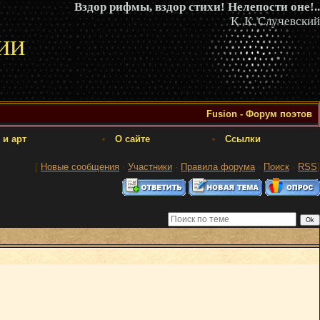
Вздор рифмы, вздор стихи! Нелепости оне!..
К. К. Случевский
ии
Fusion - Форум поэтов
 и арт
О сайте
Ссылки
[
Новые сообщения
·
Участники
·
Правила форума
·
Поиск
·
RSS
]