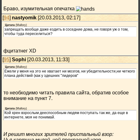
Браво, изумительная опечатка
[
94
]
nastyomik
[20.03.2013, 02:17]
Цитата
(
Mallory
)
запрещать вообще даже ездить в соседние дома, не говоря уж о том,
чтобы туда переселиться?
фцитатнег XD
[
95
]
Sophi
[20.03.2013, 11:33]
Цитата
(
Mallory
)
Ежели у меня на это не хватает ни мозгов, ни убедительности,ни четкого
плана действий (как у здешних "лидеров"
то необходимо читать правила сайта, обратив особое
внимание на пункт 7.
Цитата
(
Mallory
)
Кой хрен взрослым дееспособным людям поступать так же, да еще в
интернете, моя не понимай.
И решит многих зрителей пристальный взор:
Чья картина милей, чей прекрасней узор.