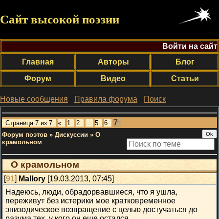
Сайт высокой поэзии
Войти на сайт
Главная
Авторы
Блог
Форум
Видео
Статьи
Новые сообщения
·
Правила форума
·
Поиск
;
7
Страница
7
из
7
«
1
2
…
5
6
Форум поэтов
»
Дискуссии
»
О
крамольном
О крамольном
[
91
]
Mallory
[19.03.2013, 07:45]
Надеюсь, люди, обрадорвавшиеся, что я ушла,
переживут без истерики мое кратковременное
эпизодическое возвращение с целью достучаться до
разума тех, у кого он еще остался.