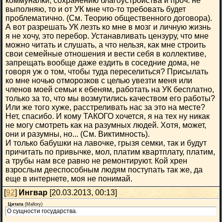
коммуналки, сохранению благоустройства и проч. не
выполняю, то и от УК мне что-то требовать будет
проблематично. (См. Теорию общественного договора).
А вот разрешать УК лезть ко мне в мозг и личную жизнь
я не хочу, это перебор. Устанавливать цензуру, что мне
можно читать и слушать, а что нельзя, как мне строить
свои семейные отношения и вести себя в коллективе,
запрещать вообще даже ездить в соседние дома, не
говоря уж о том, чтобы туда переселиться? Присылать
ко мне ночью отморозков с целью увезти меня или
членов моей семьи к ебеням, работать на УК бесплатно,
только за то, что мы возмутились качеством его работы?
Или же того хуже, расстреливать нас за это на месте?
Нет, спасибо. И кому ТАКОГО хочется, я на тех ну никак
не могу смотреть как на разумных людей. Хотя, может,
они и разумны, но... (См. Виктимность).
И только бабушки на лавочке, грызя семки, так и будут
причитать по привычке, мол, платим квартплату, платим,
а трубы нам все равно не ремонтируют. Кой хрен
взрослым дееспособным людям поступать так же, да
еще в интернете, моя не понимай.
[
92
]
Ингвар
[20.03.2013, 00:13]
Цитата
(
Mallory
)
О сущности государства.