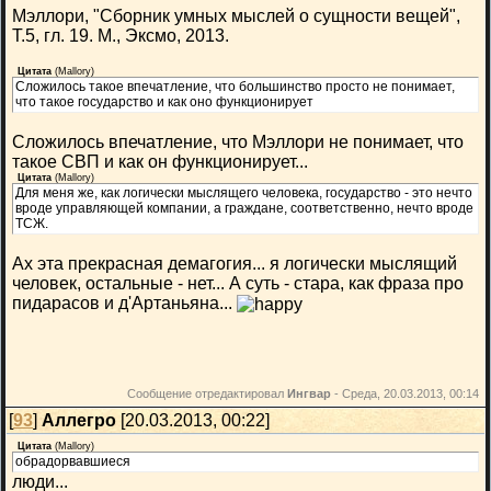
Мэллори, "Сборник умных мыслей о сущности вещей",
Т.5, гл. 19. М., Эксмо, 2013.
Цитата
(
Mallory
)
Сложилось такое впечатление, что большинство просто не понимает,
что такое государство и как оно функционирует
Сложилось впечатление, что Мэллори не понимает, что
такое СВП и как он функционирует...
Цитата
(
Mallory
)
Для меня же, как логически мыслящего человека, государство - это нечто
вроде управляющей компании, а граждане, соответственно, нечто вроде
ТСЖ.
Ах эта прекрасная демагогия... я логически мыслящий
человек, остальные - нет... А суть - стара, как фраза про
пидарасов и д'Артаньяна...
Сообщение отредактировал
Ингвар
-
Среда, 20.03.2013, 00:14
[
93
]
Аллегро
[20.03.2013, 00:22]
Цитата
(
Mallory
)
обрадорвавшиеся
люди...