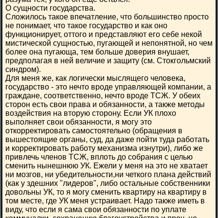
О сущности государства.
Сложилось такое впечатление, что большинство просто
не понимает, что такое государство и как оно
функционирует, оттого и представляют его себе некой
мистической сущностью, пугающей и непонятной, но чем
более она пугающа, тем больше доверия внушает,
предполагая в ней величие и защиту (см. Стокгольмский
синдром).
Для меня же, как логически мыслящего человека,
государство - это нечто вроде управляющей компании, а
граждане, соответственно, нечто вроде ТСЖ. У обеих
сторон есть свои права и обязанности, а также методы
воздействия на вторую сторону. Если УК плохо
выполняет свои обязанности, я могу это
откорректировать самостоятельно (обращения в
вышестоящие органы, суд, да даже пойти туда работать
и корректировать работу механизма изнутри), либо же
привлечь членов ТСЖ, вплоть до собрания с целью
сменить нынешнюю УК. Ежели у меня на это не хватает
ни мозгов, ни убедительности,ни четкого плана действий
(как у здешних "лидеров", либо остальные собственники
довольны УК, то я могу сменить квартиру на квартиру в
том месте, где УК меня устраивает. Надо также иметь в
виду, что если я сама свои обязанности по уплате