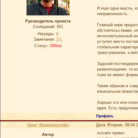
И еще одна мысль, к
направленность.
Руководитель проекта
Главный нерв продол
Сообщений:
551
обстоятельствами, о
Награды:
9
интеллектуальный ин
Замечания:
0%
уступил место постмо
Статус:
Offline
глобальном характер
трансгуманизм, а век
Задачей постмодерни
развоплощения, то ес
тьма не имеют формы
Таким образом в сов
изначальное божеств
Хорошо это или плохо
идея. Есть предложе
Профиль
Арне_Франкенштейн
Дата: Вторник, 09.04.
scivarin привет
Автор