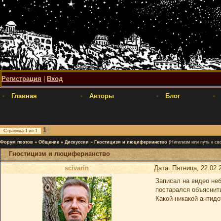
Регистрация
|
Вход
Главная
Авторы
Блог
1
Страница
1
из
1
Форум поэтов
»
Общение
»
Дискуссии
»
Гностицизм и люциферианство
(Нигилизм или путь к св
Гностицизм и люциферианство
scivarin
Дата: Пятница, 22.02.
Записал на видео не
постарался объяснит
Какой-никакой антид