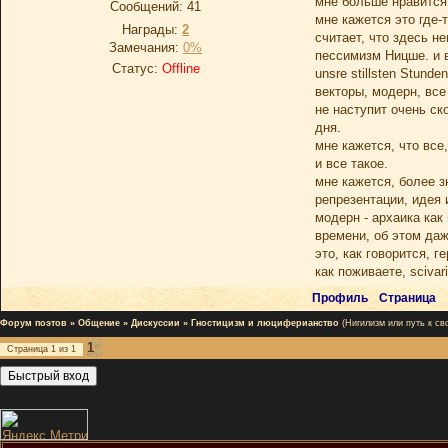
мне больше нравится д
Сообщений:
41
мне кажется это где-
Награды:
2
считает, что здесь 
Замечания:
0%
пессимизм Ницше. и 
Статус:
Offline
unsre stillsten Stunden
векторы, модерн, все
не наступит очень ск
дня.
мне кажется, что все
и все такое.
мне кажется, более 
репрезентации, идея 
модерн - архаика как
времени, об этом даж
это, как говорится, 
как поживаете, scivar
Профиль
Страница
Форум поэтов
»
Общение
»
Дискуссии
»
Гностицизм и люциферианство
(Нигилизм или путь к св
1
Страница
1
из
1