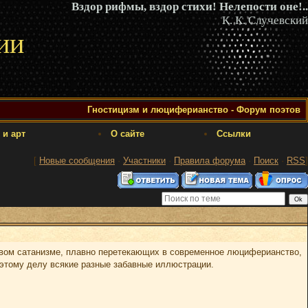
Вздор рифмы, вздор стихи! Нелепости оне!..
К. К. Случевский
ии
Гностицизм и люциферианство - Форум поэтов
 и арт
О сайте
Ссылки
[
Новые сообщения
·
Участники
·
Правила форума
·
Поиск
·
RSS
]
овом сатанизме, плавно перетекающих в современное люциферианство,
 этому делу всякие разные забавные иллюстрации.