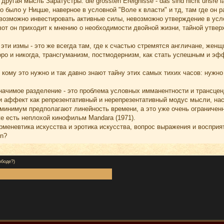
ругая мысль Заратустры: die grössten Ereignisse - das sind nicht unsre lau
то было у Ницше, наверное в условной "Воле к власти" и тд, там где он
невозможно инвестировать активные силы, невозможно утверждение в усл
вот он приходит к мнению о необходимости двойной жизни, тайной утве
 эти измы - это же всегда там, где к счастью стремятся англичане, женщ
оро и никогда, трансгуманизм, постмодернизм, как стать успешным и эф
, кому это нужно и так давно знают тайну этих самых тихих часов: нужн
значимое разделение - это проблема условных имманентности и трансце
и аффект как репрезентативный и нерепрезентативный модус мысли, нас
 минимум предполагают линейность времени, а это уже очень ограниченн
е есть неплохой кинофильм Mandara (1971).
герменевтика искусства и эротика искусства, вопрос выражения и восприя
in?
ободе?)