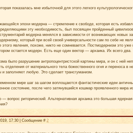
оторая показалась мне избыточной для этого легкого культурологическ
жающейся эпохи модерна — стремление к свободе, которая есть избавл
пределяющими эту необходимость, был посвящен пройденный цивилизова
струментарий модерна менялся в зависимости от возникающих новых зад
дернизму, который при всей своей универсальности сам по себе не являе
е этого явления, похоже, никто не сомневается. Постмодернизм это уж
тором остается модерн. Есть еще один вектор — архаика. Их всего два.
зма было разрушение антропоцентристской картины мира, и он с ней не
ть отделения от материального тела божественного огня и переноса в не
 и заполняют любую. Это сделает трансгуманизм.
ременном мире шаг за шагом воплощаются фантастические идеи античных
енное состояние, после чего затянувшийся кошмар проявленного мира ис
 — вопрос риторический. Альтернативная архаика это большая ядерная в
ния?
2019, 17:30 | Сообщение #
2