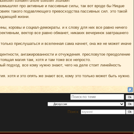
testen sondern unsre stillsten Stunden
 размышлял про активные и пассивные силы, так вот вроде бы Ницше
овиях такого подавляющего превосходства пассивных сил. это такой
рждающей жизни.
ины, коровы и социал-демократы. и к слову для них все равно ничего
фективным, вектор все равно обманет, никаких вечеринок завтрашнего
о только прислушаться и вселенная сама начнет, она же не может иначе
ндентности, ангажированности и отчуждения. пресловутое преодоление
тоящая магия там, хотя и там тоже все непросто.
ый подход. все кому нужно знают, чего на деле стоит линейность
тия. хотя и это опять же знают все, кому это только может быть нужно.
Поиск: