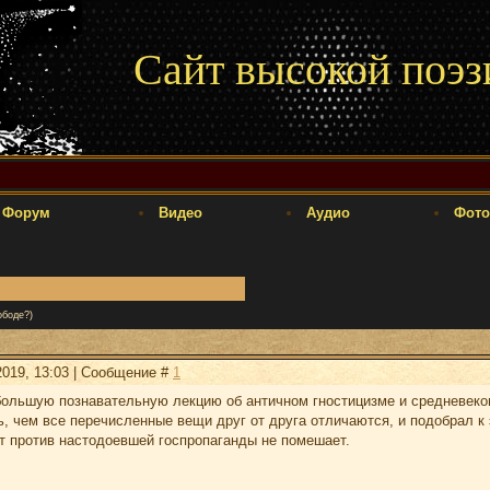
Сайт высокой поэз
Форум
Видео
Аудио
Фото
ободе?)
2019, 13:03 | Сообщение #
1
большую познавательную лекцию об античном гностицизме и средневек
ь, чем все перечисленные вещи друг от друга отличаются, и подобрал к
от против настодоевшей госпропаганды не помешает.