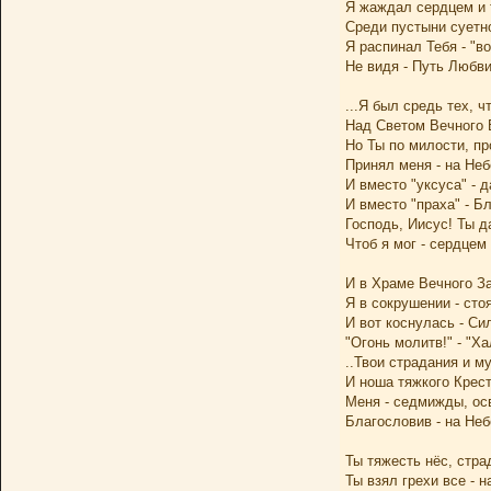
Я жаждал сердцем и 
Среди пустыни суетн
Я распинал Тебя - "во
Не видя - Путь Любв
...Я был средь тех, 
Над Светом Вечного 
Но Ты по милости, п
Принял меня - на Неб
И вместо "уксуса" - д
И вместо "праха" - Б
Господь, Иисус! Ты да
Чтоб я мог - сердцем
И в Храме Вечного За
Я в сокрушении - сто
И вот коснулась - С
"Огонь молитв!" - "Х
..Твои страдания и му
И ноша тяжкого Крест
Меня - седмижды, ос
Благословив - на Неб
Ты тяжесть нёс, стра
Ты взял грехи все - н