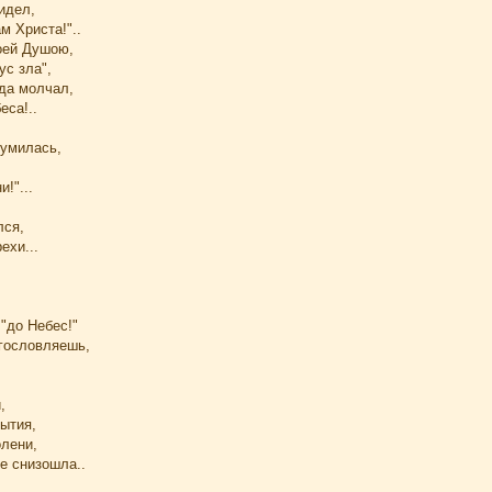
идел,
м Христа!"..
оей Душою,
ус зла",
гда молчал,
еса!..
лумилась,
и!"...
лся,
ехи...
"до Небес!"
агословляешь,
,
ытия,
олени,
е снизошла..