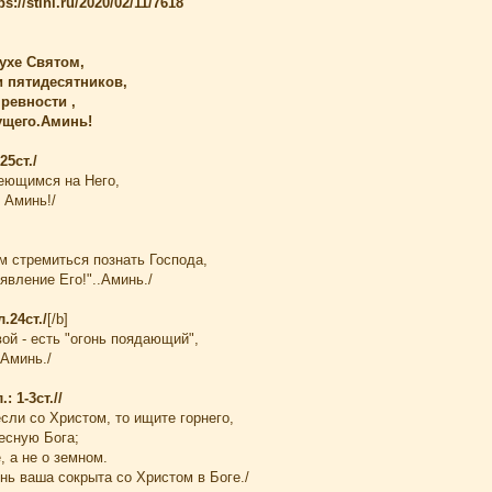
s://stihi.ru/2020/02/11/7618
,
ухе Святом,
и пятидесятников,
ревности ,
ущего.Аминь!
25ст./
деющимся на Него,
 Аминь!/
ем стремиться познать Господа,
 явление Его!"..Аминь./
.24ст./
[/b]
вой - есть "огонь поядающий",
 Аминь./
: 1-3ст.//
если со Христом, то ищите горнего,
есную Бога;
 а не о земном.
нь ваша сокрыта со Христом в Боге./