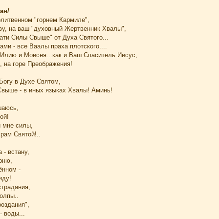
ан/
олитвенном "горнем Кармиле",
ву, на ваш "духовный Жертвенник Хвалы",
ати Силы Свыше" от Духа Святого...
ами - все Ваалы праха плотского....
 Илию и Моисея...как и Ваш Спаситель Иисус,
, на горе Преображения!
огу в Духе Святом,
выше - в иных языках Хвалы! Аминь!
шаюсь,
ой!
 мне силы,
Храм Святой!..
 - встану,
оню,
ённом -
иду!
страдания,
олпы..
роздания",
- воды...