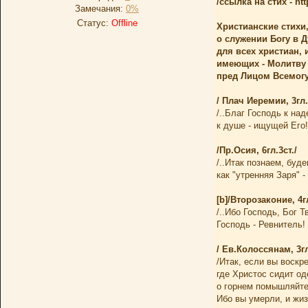
/ссылка на стих - http
Замечания:
0%
Статус:
Offline
Христианские стихи
о служении Богу в Д
для всех христиан, 
имеющих - Молитву 
пред Лицом Всемог
/ Плач Иеремии, 3гл.
/..Благ Господь к на
к душе - ищущей Его!
/Пр.Осия, 6гл.3ст./
/..Итак познаем, буд
как "утренняя Заря" -
[b]/Второзаконие, 4гл
/..Ибо Господь, Бог Т
Господь - Ревнитель!
/ Ев.Колоссянам, 3гл.
/Итак, если вы воскр
где Христос сидит од
о горнем помышляйте,
Ибо вы умерли, и жиз