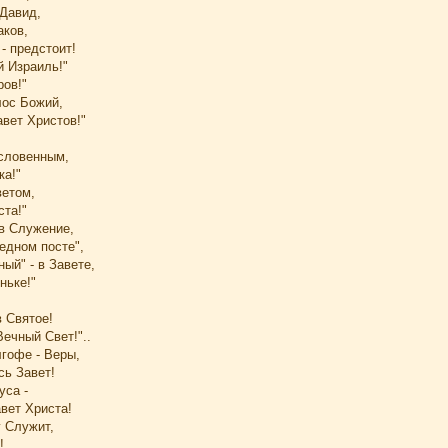
 Давид,
аков,
- предстоит!
й Израиль!"
ров!"
ос Божий,
авет Христов!"
ословенным,
ка!"
ветом,
ста!"
 в Служение,
ведном посте",
ый" - в Завете,
ньке!"
в Святое!
Вечный Свет!"..
лгофе - Веры,
сь Завет!
уса -
авет Христа!
у Служит,
!