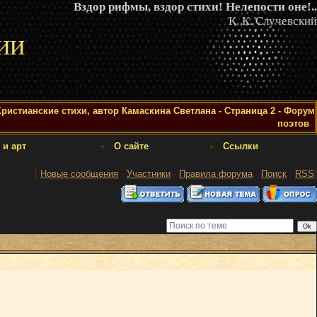
Вздор рифмы, вздор стихи! Нелепости оне!..
К. К. Случевский
ии
ристианские стихи, автор Камаскина Светлана - Страница 2 - Форум
поэтов
 и арт
О сайте
Ссылки
[
Новые сообщения
·
Участники
·
Правила форума
·
Поиск
·
RSS
]