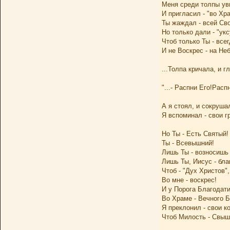
Меня среди толпы ув
И пригласил - "во Хра
Ты жаждал - всей Св
Но только дали - "укс
Чтоб только Ты - все
И не Воскрес - на Неб
...Толпа кричала, и г
"...- Распни Его!Распн
А я стоял, и сокруша
Я вспоминал - свои гр
Но Ты - Есть Святый!
Ты - Всевышний!
Лишь Ты - возносишь 
Лишь Ты, Иисус - бл
Чтоб - "Дух Христов",
Во мне - воскрес!
И у Порога Благодати
Во Храме - Вечного Б
Я преклонил - свои к
Чтоб Милость - Свыш