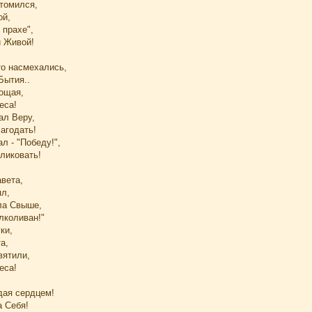
томился,
ой,
 прахе",
и Живой!
что насмехались,
Бытия..
рощая,
еса!
ал Веру,
лагодать!
л - "Победу!",
 ликовать!
вета,
ял,
ила Свыше,
алколиван!"
ки,
а,
вятили,
еса!
дая сердцем!
а Себя!