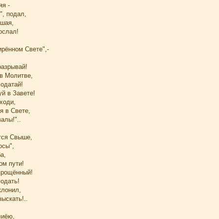
яя -
", подал,
ешая,
ослал!
ирённом Свете",-
разрывай!
 в Молитве,
Ходатай!
й в Завете!
ходи,
я в Свете,
алы!"..
тся Свыше,
осы",
а,
ом пути!
прощённый!
годать!
клонил,
ыскать!..
лиёю,