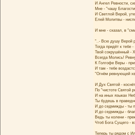
И Ангел Ревности, си
Мне - "чашу Благости
И Светлой Верой, ут
Елей Молитвы - нисп
И мне - сказал, в "см
"..- Всю душу Верой 
Тогда придёт к тебе -
Твой сокрушённый - 
Всегда Молись! Ревну
К Голгофе Веры - при
И там - тебе воздастс
"Огнём ревнующей хв
И Дух Святой - коснё
По "чистоте Святой р
И на иных языках Неб
Ты будешь в праведн
И до седмижды - ты 
И до седмижды - бла
Ведь ты колени - пре
Чтоб Бога Сущего - вз
Теперь ты рядом с И