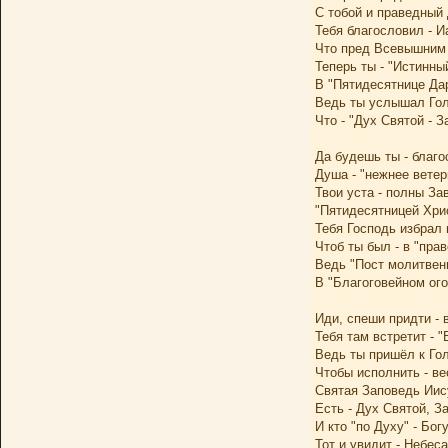
С тобой и праведный
Тебя благословил - И
Что пред Всевышним 
Теперь ты - "Истинны
В "Пятидесятнице Да
Ведь ты услышал Гол
Что - "Дух Святой - З
Да будешь ты - благ
Душа - "нежнее ветер
Твои уста - полны За
"Пятидесятницей Хри
Тебя Господь избрал
Чтоб ты был - в "пра
Ведь "Пост молитвенн
В "Благоговейном ого
Иди, спеши придти - 
Тебя там встретит - "
Ведь ты пришёл к Го
Чтобы исполнить - ве
Святая Заповедь Иис
Есть - Дух Святой, З
И кто "по Духу" - Бог
Тот и увидит - Небеса