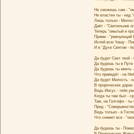
Не сможешь сам - "о
Не властен ты - над "
Лишь только - Милос
Даёт - "Светильник ог
Теперь "омытый и пр
Прими - "ревнующий 
Испей всю Чашу - По
И в "Духе Святом - бо
Да будет Свет твой -
Да будешь ты в Пути 
Да будешь ты иметь 
Что приведёт - на Не
Да будет Милость - н
В пророческих дарах
Ведь Иисус - тебя ув
Когда ты там был - с
Там, на Голгофе - ты
Пред - "Совершенств
Ведь только - в Госп
Что снимет все - "око
Да будешь ты - Пома
В Пророческих Живых