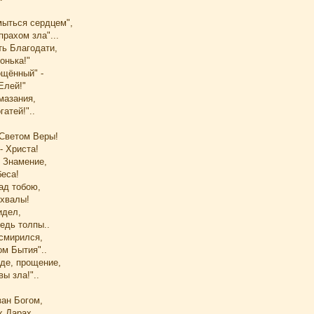
мыться сердцем",
прахом зла"...
ть Благодати,
онька!"
ощённый" -
Елей!"
мазания,
гатей!"..
 Светом Веры!
- Христа!
- Знамение,
беса!
ад тобою,
 хвалы!
идел,
редь толпы..
 смирился,
ом Бытия"..
оде, прощение,
вы зла!"..
зан Богом,
 Дарах,