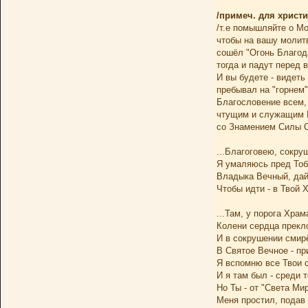
/примеч. для христи
/т.е помышляйте о М
чтобы на вашу молит
сошёл "Огонь Благод
тогда и падут перед в
И вы будете - видеть
пребывал на "горнем"
Благословение всем,
чтущим и служащим Б
со Знамением Силы С
...Благоговею, сокру
Я умаляюсь пред Тоб
Владыка Вечный, дай
Чтобы идти - в Твой 
...Там, у порога Храма
Колени сердца прекл
И в сокрушении смир
В Святое Вечное - пр
Я вспомню все Твои 
И я там был - среди т
Но Ты - от "Света Ми
Меня простил, подав 