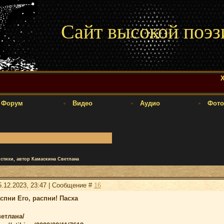
Сайт высокой поэз
Х
Форум
Видео
Аудио
Фото
 стихи, автор Камаскина Светлана
5.12.2023, 23:47 | Сообщение #
16
спни Его, распни! Пасха
етлана/