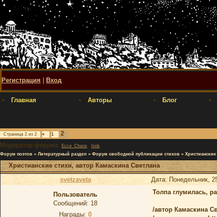
Регистрация
|
Вход
Главная
Авторы
Блог
2
Страница
2
из
2
«
1
Модератор форума:
,
Ecce_Chaos
Inok
Форум поэтов
»
Литературный раздел
»
Форум свободной публикации стихов
»
Христианские
Христианские стихи, автор Камаскина Светлана
svetzaveta
Дата: Понедельник, 2
Толпа глумилась, ра
Пользователь
Сообщений:
18
/автор Камаскина Св
Награды:
0