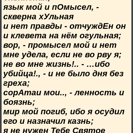
язык мой и пОмысел, -
скверна хУльная
и нет правды - отчуждЕн он
и клевета на нём огульная;
вор, - промысел мой и нет
мне удела, если не во рву я;
не во мне жизнь!.. - …ибо
убийца!., - и не было дня без
греха;
сорАтаи мои.., - ленность и
боязнь;
мир мой погиб, ибо я осудил
его и назначил казнь;
я не нужен Тебе Святое