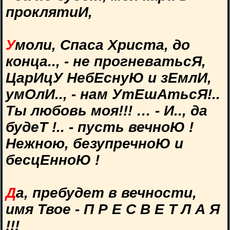
проклятиИ,
У
моли, Спаса Христа, до
конца.., - не прогневатьсЯ,
ЦарИцУ НебЕснуЮ и зЕмлИ,
умОлИ.., - нам УтЕшАтьсЯ!..
Ты любовь моя!!! … - И.., да
будеТ !.. - пусть вечноЮ !
Нежною, безупречноЮ и
бесцЕнноЮ !
Д
а, пребудет в вечности,
имя Твое - П Р Е С В Е Т Л А Я
!!!