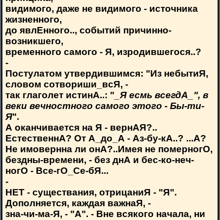
видимого, даже не видимого - источника
жизненного,
до явлЕнного.., событий причинно-
возникшего,
временного самого - Я, изродившегося..?
-
Постулатом утвердившимся: "Из небытиЯ,
словом сотвориши_всЯ, -
так глаголет истинА..: "
_Я есмь всегдА_", в
веки вечностного самого этого - Бы-ти-
Я
".
А оканчивается на Я - вернАЯ?..
ЕстественнА? От А_до_А - Аз-бу-кА..? ...А?
Не имовернна ли онА?..Имея не померногО,
бездны-времени, - без днА и бес-ко-неч-
ногО - Все-гО_Се-бЯ...
-
НЕТ - существания, отрицаниЯ - "Я".
Дополняется, каждая важнаЯ, -
зна-чи-ма-Я, - "А". - Вне всякого начала, ни