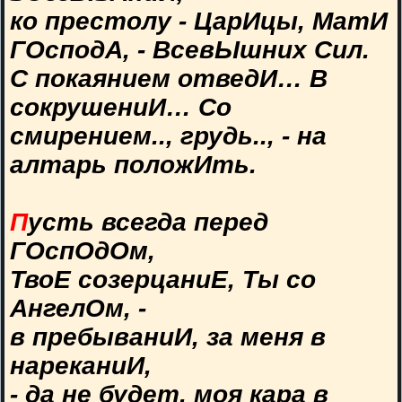
ко престолу - ЦарИцы, МатИ
ГОсподА, - ВсевЫшних Сил.
С покаянием отведИ… В
сокрушениИ… Со
смирением.., грудь.., - на
алтарь положИть.
П
усть всегда перед
ГОспОдОм,
ТвоЕ созерцаниЕ, Ты со
АнгелОм, -
в пребываниИ, за меня в
нареканиИ,
- да не будет, моя кара в