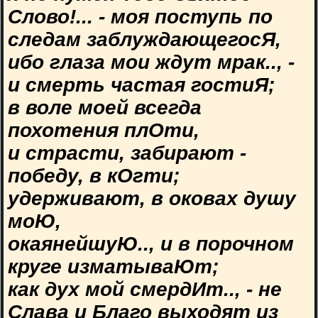
Слово!... - моя поступь по
следам заблуждающегосЯ,
ибо глаза мои ждут мрак.., -
и смерть частая гостиЯ;
в воле моей всегда
похотения плОти,
и страсти, забирают -
победу, в кОгти;
удерживают, в оковах душу
моЮ,
окаянейшуЮ.., и в порочном
круге изматываЮт;
как дух мой смердИт.., - не
Слава и Благо выходят из