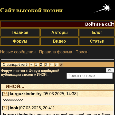
Сайт высокой поэзии
Войти на сайт
Главная
Авторы
Блог
Форум
Видео
Статьи
Новые сообщения
·
Правила форума
·
Поиск
;
6
Страница
6
из
6
«
1
2
3
4
5
Форум поэтов
»
Форум свободной
публикации стихов
»
ИНОЙ...
ИНОЙ...
[
76
]
kurguzkindmitry
[05.03.2025, 14:38]
^^^^^^^^^^
[
77
]
Inok
[07.03.2025, 20:41]
kurguzkindmitry
, еще одно подобное сообщение и будет