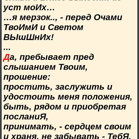
уст моИх…
…я мерзок.., - перед Очами
ТвоИмИ и Светом
ВЫшШнИх!
...
Д
а, пребывает пред
слышанием Твоим,
прошение:
простить, заслужить и
удостоить меня положения,
быть, рядом и приобретая
посланиЯ,
принимать, - сердцем своим
и храня, не забывать - ТебЯ.