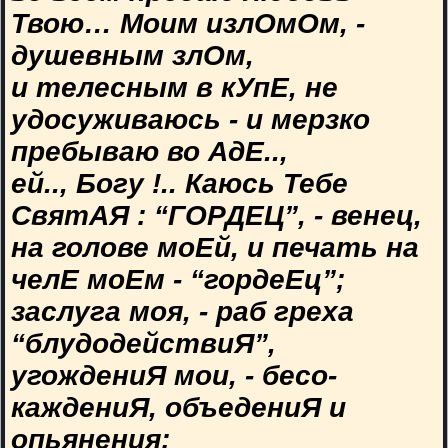
Твою… Моим излОмОм, -
душевным злОм,
и телесным в кУпЕ, не
удосуживаюсь - и мерзко
пребываю во АдЕ..,
ей.., Богу !.. Каюсь Тебе
СвятАЯ : “ГОРДЕЦ”, - венец,
на голове моЕй, и печать на
челЕ моЕм - “гордеЕц”;
заслуга моя, - раб греха
“блудодействиЯ”,
угождениЯ мои, - бесо-
каждениЯ, объедениЯ и
опьянения;