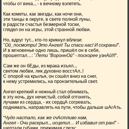
чтобы от века.., - к вечному взлететь.
Как кометы, как звезды, как ночи они,
эти танцы в округе, в свете полной луны,
в радости счастья безмерной тоски,
глядел он на игры, этой странной любви.
Но, вдруг тут.., кто-то крикнул вблизи:
"
Ой_посмотри! Это Ангел! Ты спаси нас! И сохрани!
”.
И в мгновенье одно лишь, пришёл он в себя,
прошептал…: "
Лети ”ВороннОй” - поскорее узнАй!!!
”.
Сам же он бЕды, из мрака изъял..,
светом любви, лик духовно восстАл..!
С опорой на крылья, он сошёл вниз на снег,
к нему устремились, на пронзительный свет.
Ангел крепкий и нежный стал обнимать,
в эту ночь, дух нечистый, собой отгонять,
лучами из сердца, - их сердцА согревать,
поднимать, направлять на пути, чтобы дальше шАгАть.
“
Чудо настало, как же счАстливо нам,
Ангел - Очи раскрыл.., исцелил… И избавил от ран!
” -
шептали губами, прижимая слезу;