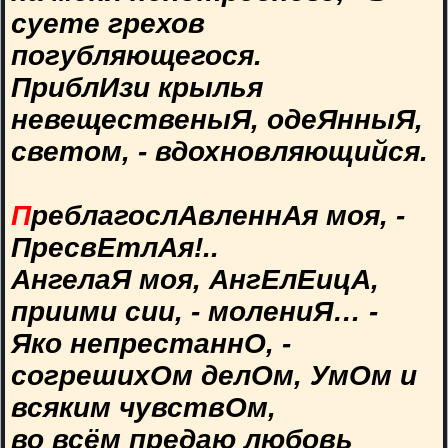
суете грехов
погубляющегося.
ПриблИзи крылья
невещественыЯ, одеЯнныЯ,
светом, - вдохновляющийся.
П
реблагослАвленнАя моя, -
ПресвЕтлАя!..
АнгелаЯ моя, АнгЕлЕицА,
приими сии, - молениЯ… -
Яко непрестаннО, -
согрешихОм делОм, УмОм и
всяким чувствОм,
во всём предаю любовь