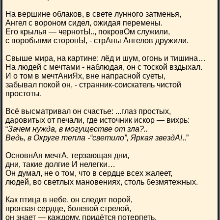
На вершине облаков, в свете лунного затменья,
Ангел с вороном сидел, ожидая перемены.
Его крылья — чернотЫ.., покровОм служили,
с воробьями сторонЫ, - стрАны Ангелов дружили.
Свыше мира, на картине: лёд и шум, огонь и тишина…
На людей с мечтами - наблюдая, он с тоской вздыхал.
И о том в мечтАниЯх, вне напрасной суеты,
забывал покой он, - странник-соискатель чистой
простоты.
Всё высматривал он счастье: ...глаз простых,
даровитых от печали, где источник искор — вихрь:
“
Зачем нужда, в могуществе от зла?..
Ведь, в Округе тепла -“светило”, Яркая звездА!
..”
ОсновнАя мечтА, терзающая дни,
дни, такие долгие И нелегки…
Он думал, не о том, что в сердце всех жалеет,
людей, во светлых мановениях, столь безмятежных.
Как птица в небе, он следит порой,
пронзая сердце, болевой стрелой,
он знает — каждому, придётся потерпеть,