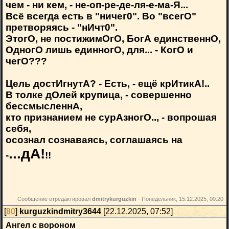
чем - ни кем, - не-оп-ре-де-ля-е-ма-Я...
Всё всегда есть в "ничег0". Во "всегО"
претворяясь - "нИчт0".
ЭтогО, не постижимОгО, БогА единственнО,
ОдногО лишь единногО, для... - КогО и
чегО???
Цель достИгнутА? - Есть, - ещё крИтикА!..
В толке дОлей крупица, - совершенно
бессмысленнА,
кто признанием не сурАзногО.., - вопрошая
себя,
осознал сознаваясь, соглашаясь на
...дА!
-
!!
Сообщение отредактировал
dmitrykurguzkin
-
Понедельник, 15.12.2025, 00:20
[
80
]
kurguzkindmitry3644
[22.12.2025, 07:52]
Ангел с вороном