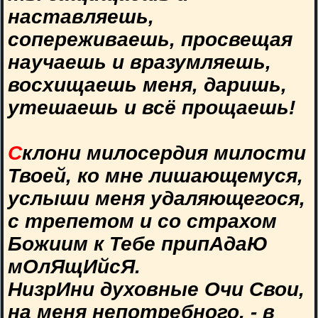
наставляешь,
сопереживаешь, просвещая
научаешь и вразумляешь,
восхищаешь меня, даришь,
утешаешь и всё прощаешь!
С
клони милосердия милости
Твоей, ко мне лишающемуся,
услыши меня удаляющегося,
с трепетом и со страхом
Божиим к Тебе припАдаЮ
мОлЯщИйсЯ.
НизрИни духовные Очи Свои,
на меня непотребного, - в