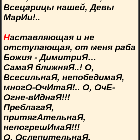
Всецарицы нашей, Девы
МарИи!..
Н
аставляющая и не
отступающая, от меня раба
Божия - ДимитриЯ…
СамаЯ ближняЯ..! О,
ВсесильнаЯ, непобедимаЯ,
многО-ОчИтаЯ!.. О, ОчЕ-
Огне-вИднаЯ!!!
ПреблагаЯ,
притягАтельнаЯ,
непогрешИмаЯ!!!
О, ОслепительнаЯ,