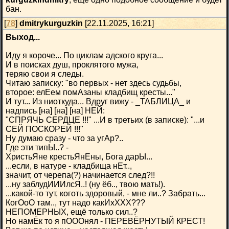
бан.
[
78
]
dmitrykurguzkin
[22.11.2025, 16:21]
Выход...
Иду я короче... По циклам адского круга...
И в поисках душ, проклятого мужа,
теряю свои я следы.
Читаю записку: "во первых - нет здесь судьбы,
второе: елЕем помАзаны кладбищ кресты..."
И тут... Из ниоткуда... Вдруг вижу - _ТАБЛИЦА_ и
надпись [на] [на] [на] НЕЙ:
"СПРЯЧЬ СЕРДЦЕ !!!" ...И в третьих (в записке): "...и
СЕЙ ПОСКОРЕЙ !!!"
Ну думаю сразу - что за угАр?..
Где эти типЫ..? -
ХристьЯне крестьЯнЕны, Бога дарЫ...
...если, в натуре - кладбища нЕт..,
значит, от черепа(?) начинается след?!!
...ну заблудИИИлсЯ..! (ну ёб.., твою мать!).
...какой-то тут, коготь здоровый, - мне ли..? Забрать...
КогОоО там.., тут надо какИхХХХ???
НЕПОМЕРНЫХ, ещё только сил..?
Но намЁк то я пОООнял - ПЕРЕВЁРНУТЫЙ КРЕСТ!