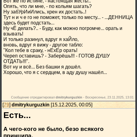
Вот же по истине, - настоящая жесть!..
Опять, что ли мне, - по кольям шагать?
Ну забУрИиИлись, хрен их достать..!
Тут н и ч е го не поможет, только по месту... - ...ДЕННИЦА
здесь будет подстать...
Ну чЁ делать?.. - Буду, как можно погромче... орать и
взывать!
И только разинул, вдруг я хаЙло,
вновь, вдруг я вижу - другое табло:
"Кол тебе в сраку, - нЕхЕр орать!
Череп оставишь? - Заберёшь!!! - ГОТОВ ДУШУ
ОТДАТЬ!!!".
Вот ну и всё... Без башки я дошёл.
Хорошо, что я с сердцем, в аду душу нашёл...
Сообщение отредактировал
dmitrykurguzkin
-
Воскресенье, 23.11.2025, 13:01
[
79
]
dmitrykurguzkin
[15.12.2025, 00:05]
Есть...
А чего-кого не было, безо всякого
принципа,