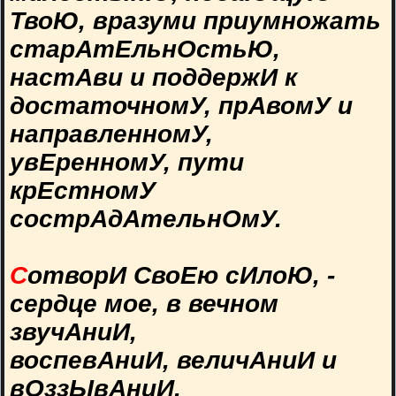
ТвоЮ, вразуми приумножать
старАтЕльнОстьЮ,
настАви и поддержИ к
достаточномУ, прАвомУ и
направленномУ,
увЕренномУ, пути
крЕстномУ
сострАдАтельнОмУ.
С
отворИ СвоЕю сИлоЮ, -
сердце мое, в вечном
звучАниИ,
воспевАниИ, величАниИ и
вОззЫвАниИ,