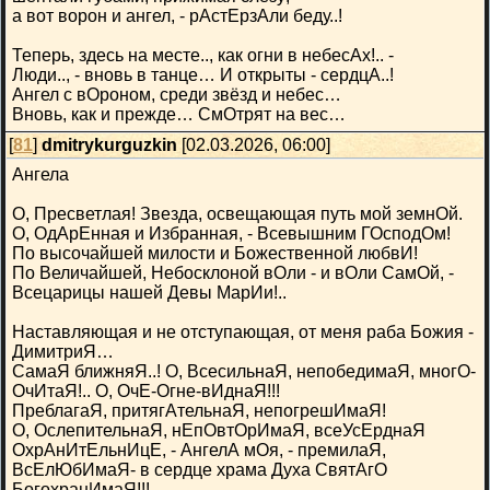
а вот ворон и ангел, - рАстЕрзАли беду..!
Теперь, здесь на месте.., как огни в небесАх!.. -
Люди.., - вновь в танце… И открыты - сердцА..!
Ангел с вОроном, среди звёзд и небес…
Вновь, как и прежде… СмОтрят на вес…
[
81
]
dmitrykurguzkin
[02.03.2026, 06:00]
Ангела
О, Пресветлая! Звезда, освещающая путь мой земнОй.
О, ОдАрЕнная и Избранная, - Всевышним ГОсподОм!
По высочайшей милости и Божественной любвИ!
По Величайшей, Небосклоной вОли - и вОли СамОй, -
Всецарицы нашей Девы МарИи!..
Наставляющая и не отступающая, от меня раба Божия -
ДимитриЯ…
СамаЯ ближняЯ..! О, ВсесильнаЯ, непобедимаЯ, многО-
ОчИтаЯ!.. О, ОчЕ-Огне-вИднаЯ!!!
ПреблагаЯ, притягАтельнаЯ, непогрешИмаЯ!
О, ОслепительнаЯ, нЕпОвтОрИмаЯ, всеУсЕрднаЯ
ОхрАнИтЕльнИцЕ, - АнгелА мОя, - премилаЯ,
ВсЕлЮбИмаЯ- в сердце храма Духа СвятАгО
БогохранИмаЯ!!!