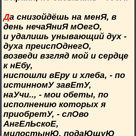
Д
а снизойдёшь на менЯ, в
день нечаЯниЯ мОегО,
и удалишь унывающий дух -
духа преиспОднегО,
возведи взгляд мой и сердце
к нЕбу,
ниспошли вЕру и хлеба, - по
истинномУ завЕтУ,
наУчи.., - мои обеты, по
исполнению которых я
приобретУ, - слОво
АнгЕлЬскоЕ,
милостынЮ, подаЮщуЮ