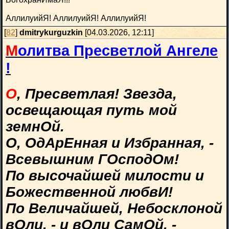
АллилуийЯ! АллилуийЯ! АллилуийЯ!
[
82
]
dmitrykurguzkin
[04.03.2026, 12:11]
М
олитва Пресветлой Ангеле
!
О
, Пресветлая! Звезда,
освещающая путь мой
земнОй.
О, ОдАрЕнная и Избранная, -
Всевышним ГОсподОм!
По высочайшей милости и
Божественной любвИ!
По Величайшей, Небосклоной
вОли, - и вОли СамОй, -