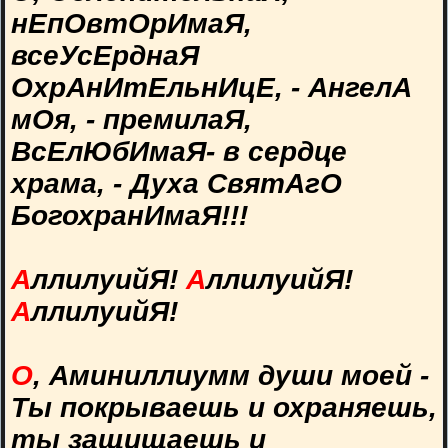
нЕпОвтОрИмаЯ,
всеУсЕрднаЯ
ОхрАнИтЕльнИцЕ, - АнгелА
мОя, - премилаЯ,
ВсЕлЮбИмаЯ- в сердце
храма, - Духа СвятАгО
БогохранИмаЯ!!!
А
ллилуийЯ!
А
ллилуийЯ!
А
ллилуийЯ!
О
, Аминиллиумм души моей -
Ты покрываешь и охраняешь,
ты защищаешь и