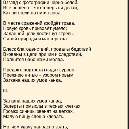
Взгляд с фотографии чёрно-белой.
Всё решено – что теперь ни делай,
Как ни стели на пути слова.
В месте сражений взойдёт трава,
Новую кровь призовёт умело;
Заданной цели достигнут стрелы
Силой природы и мастерства.
Блеск благоденствий, провалы бедствий
Вкованы в цепи причин и следствий,
Полнится бабочками молва.
Предок с портрета глядит сурово,
Прежнею нитью – узором новым
Заткана наших умов канва.
III.
Заткана наших умов канва,
Заперты помыслы в тесных клетках.
Громко синицы звенят на ветках,
Малую пищу спеша клевать.
Но, чем удачу напрасно звать,