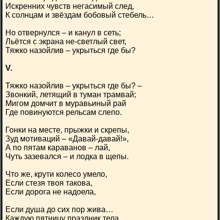
Искренних чувств негасимый след,
К солнцам и звёздам бобовый стебель…
Но отвернулся – и канул в сеть;
Льётся с экрана не-светлый свет,
Тяжко назойлив – укрыться где бы?
V.
Тяжко назойлив – укрыться где бы? –
Звонкий, летящий в туман трамвай;
Мигом домчит в муравьиный рай
Где повинуются рельсам слепо.
Гонки на месте, прыжки и скрепы,
Зуд мотиваций – «Давай-давай!»,
А по пятам караванов – лай,
Чуть зазевался – и лодка в щепы.
Что же, крути колесо умело,
Если стезя твоя такова,
Если дорога не надоела,
Если душа до сих пор жива…
Каждую пятницу праздник тела