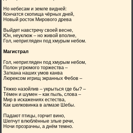
Но небесам и земле видней:
Кончатся скопища чёрных дней,
Новый росток Мирового древа
Выйдет навстречу своей весне,
Юн, неуклюж – но живой вполне,
Гол, непригляден под хмурым небом.
Магистрал
Гол, непригляден под хмурым небом,
Полон угрюмого торжества –
Заткана наших умов канва
Люрексом игрищ экранных Фебов –
Тяжко назойлив – укрыться где бы? –
Тёмен и шумен – как пыль, слова –
Мир в искажениях естества,
Как шелковинка в алмазе Шебы.
Падают птицы, горчит вино,
Шепчут влюблённые злые речи,
Ночи прозрачны, а днём темно.