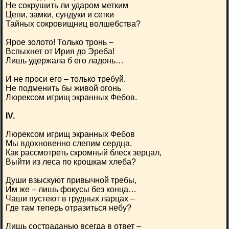
Не сокрушить ли ударом метким
Цепи, замки, сундуки и сетки
Тайных сокровищниц волшебства?
Ярое золото! Только тронь –
Вспыхнет от Ирия до Эреба!
Лишь удержала б его ладонь…
И не проси его – только требуй.
Не подменить бы живой огонь
Люрексом игрищ экранных Фебов.
IV.
Люрексом игрищ экранных Фебов
Мы вдохновенно слепим сердца.
Как рассмотреть скромный блеск зерцал,
Выйти из леса по крошкам хлеба?
Души взыскуют привычной требы,
Им же – лишь фокусы без конца…
Чаши пустеют в грудных ларцах –
Где там теперь отразиться небу?
Лишь состраданью всегда в ответ –