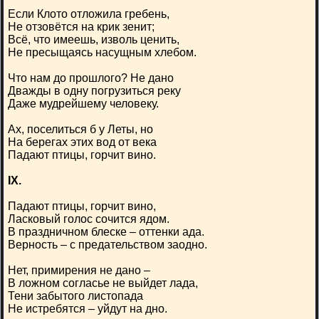
Если Клото отложила гребень,
Не отзовётся на крик зенит;
Всё, что имеешь, изволь ценить,
Не пресыщаясь насущным хлебом.
Что нам до прошлого? Не дано
Дважды в одну погрузиться реку
Даже мудрейшему человеку.
Ах, поселиться б у Леты, но
На берегах этих вод от века
Падают птицы, горчит вино.
IX.
Падают птицы, горчит вино,
Ласковый голос сочится ядом.
В праздничном блеске – оттенки ада.
Верность – с предательством заодно.
Нет, примирения не дано –
В ложном согласье не выйдет лада,
Тени забытого листопада
Не истребятся – уйдут на дно.