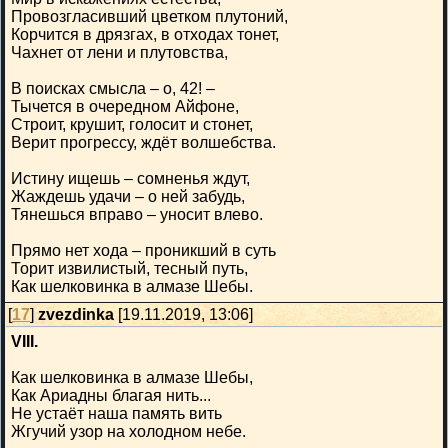
Провозгласивший цветком плутоний,
Корчится в дрязгах, в отходах тонет,
Чахнет от лени и плутовства,
В поисках смысла – о, 42! –
Тычется в очередном Айфоне,
Строит, крушит, голосит и стонет,
Верит прогрессу, ждёт волшебства.
Истину ищешь – сомненья ждут,
Жаждешь удачи – о ней забудь,
Тянешься вправо – уносит влево.
Прямо нет хода – проникший в суть
Торит извилистый, тесный путь,
Как шелковинка в алмазе Шебы.
[
17
]
zvezdinka
[19.11.2019, 13:06]
VIII.
Как шелковинка в алмазе Шебы,
Как Ариадны благая нить...
Не устаёт наша память вить
Жгучий узор на холодном небе.