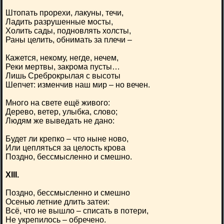
Штопать прорехи, лакуны, течи,
Ладить разрушенные мосты,
Холить сады, подновлять холсты,
Раны целить, обнимать за плечи –
Кажется, некому, негде, нечем,
Реки мертвы, закрома пусты…
Лишь Среброкрылая с высоты
Шепчет: изменчив наш мир – но вечен.
Много на свете ещё живого:
Дерево, ветер, улыбка, слово;
Людям же выведать не дано:
Будет ли крепко – что ныне ново,
Или цепляться за целость крова
Поздно, бессмысленно и смешно.
XIII.
Поздно, бессмысленно и смешно
Осенью летние длить затеи:
Всё, что не вышло – списать в потери,
Не укрепилось – обречено.