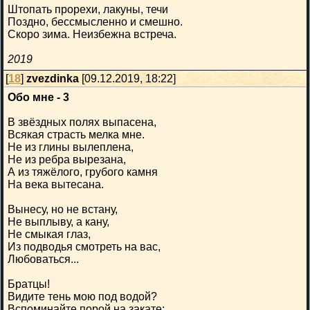
Штопать прорехи, лакуны, течи
Поздно, бессмысленно и смешно.
Скоро зима. Неизбежна встреча.
2019
[
18
]
zvezdinka
[09.12.2019, 18:22]
Обо мне - 3
В звёздных полях выпасена,
Всякая страсть мелка мне.
Не из глины вылеплена,
Не из ребра вырезана,
А из тяжёлого, грубого камня
На века вытесана.
Вынесу, но не встану,
Не выплыву, а кану,
Не смыкая глаз,
Из подводья смотреть на вас,
Любоваться...
Братцы!
Видите тень мою под водой?
Вспоминайте порой на закате: