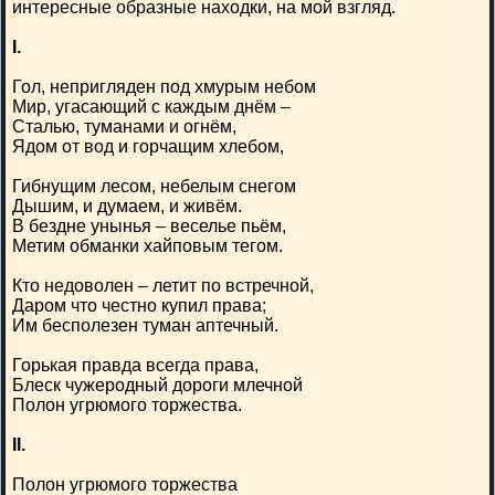
интересные образные находки, на мой взгляд.
I.
Гол, непригляден под хмурым небом
Мир, угасающий с каждым днём –
Сталью, туманами и огнём,
Ядом от вод и горчащим хлебом,
Гибнущим лесом, небелым снегом
Дышим, и думаем, и живём.
В бездне унынья – веселье пьём,
Метим обманки хайповым тегом.
Кто недоволен – летит по встречной,
Даром что честно купил права;
Им бесполезен туман аптечный.
Горькая правда всегда права,
Блеск чужеродный дороги млечной
Полон угрюмого торжества.
II.
Полон угрюмого торжества