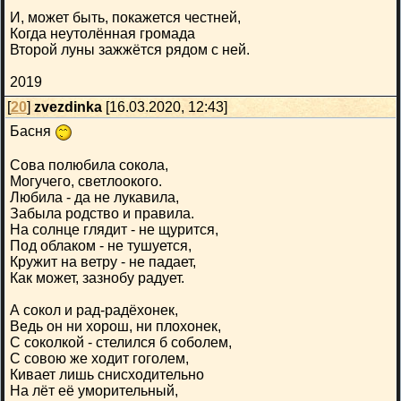
И, может быть, покажется честней,
Когда неутолённая громада
Второй луны зажжётся рядом с ней.
2019
[
20
]
zvezdinka
[16.03.2020, 12:43]
Басня
Сова полюбила сокола,
Могучего, светлоокого.
Любила - да не лукавила,
Забыла родство и правила.
На солнце глядит - не щурится,
Под облаком - не тушуется,
Кружит на ветру - не падает,
Как может, зазнобу радует.
А сокол и рад-радёхонек,
Ведь он ни хорош, ни плохонек,
С соколкой - стелился б соболем,
С совою же ходит гоголем,
Кивает лишь снисходительно
На лёт её уморительный,