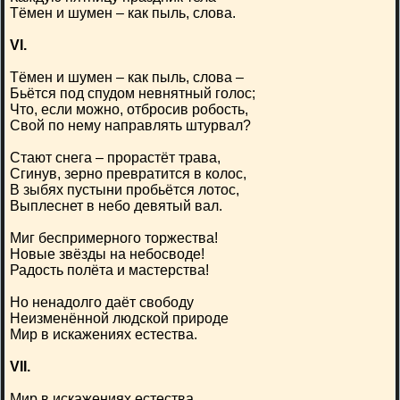
Тёмен и шумен – как пыль, слова.
VI.
Тёмен и шумен – как пыль, слова –
Бьётся под спудом невнятный голос;
Что, если можно, отбросив робость,
Свой по нему направлять штурвал?
Стают снега – прорастёт трава,
Сгинув, зерно превратится в колос,
В зыбях пустыни пробьётся лотос,
Выплеснет в небо девятый вал.
Миг беспримерного торжества!
Новые звёзды на небосводе!
Радость полёта и мастерства!
Но ненадолго даёт свободу
Неизменённой людской природе
Мир в искажениях естества.
VII.
Мир в искажениях естества,