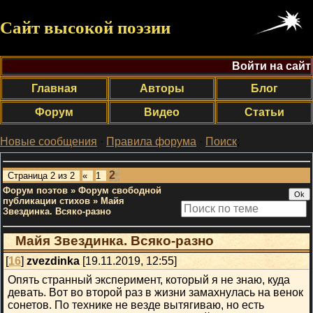
Сайт высокой поэзии
Войти на сайт
Главная
Авторы
Блог
Форум
Видео
Статьи
Новые сообщения
·
Правила форума
·
Поиск
;
2
Страница
2
из
2
«
1
Форум поэтов
»
Форум свободной
публикации стихов
»
Майя
Звездинка. Всяко-разно
Майя Звездинка. Всяко-разно
[
16
]
zvezdinka
[19.11.2019, 12:55]
Опять странный эксперимент, который я не знаю, куда
девать. Вот во второй раз в жизни замахнулась на венок
сонетов. По технике не везде вытягиваю, но есть