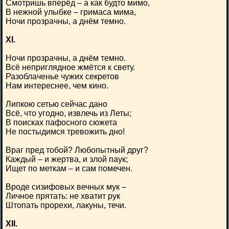
Смотришь вперёд – а как будто мимо,
В нежной улыбке – гримаса мима,
Ночи прозрачны, а днём темно.
XI.
Ночи прозрачны, а днём темно.
Всё неприглядное жмётся к свету.
Разоблаченье чужих секретов
Нам интереснее, чем кино.
Липкою сетью сейчас дано
Всё, что угодно, извлечь из Леты;
В поисках пафосного сюжета
Не постыдимся тревожить дно!
Враг пред тобой? Любопытный друг?
Каждый – и жертва, и злой паук;
Ищет по меткам – и сам помечен.
Вроде сизифовых вечных мук –
Личное прятать: не хватит рук
Штопать прорехи, лакуны, течи.
XII.