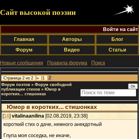
Сайт высокой поэзии
Войти на сайт
Главная
Авторы
Блог
Форум
Видео
Статьи
Новые сообщения
·
Правила форума
·
Поиск
;
2
Страница
2
из
2
«
1
Форум поэтов
»
Форум свободной
публикации стихов
»
Юмор в
коротких... стишонках
Юмор в коротких... стишонках
[
16
]
vitalinaanilina
[02.08.2019, 23:38]
короткий стих о даче, немного анекдотный
Глупа моя соседка, не иначе,