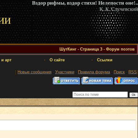
Вздор рифмы, вздор стихи! Нелепости оне!..
К. К. Случевский
ии
ШутКинг - Страница 3 - Форум поэтов
 и арт
О сайте
Ссылки
[
Новые сообщения
·
Участники
·
Правила форума
·
Поиск
·
RSS
]