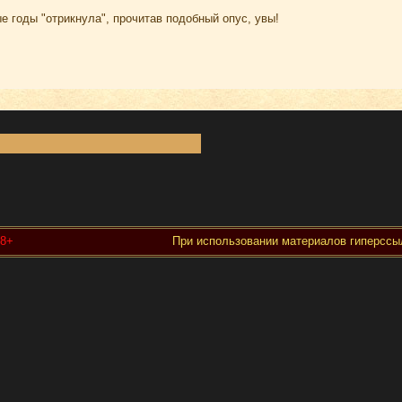
е годы "отрикнула", прочитав подобный опус, увы!
18+
При использовании материалов гиперссыл