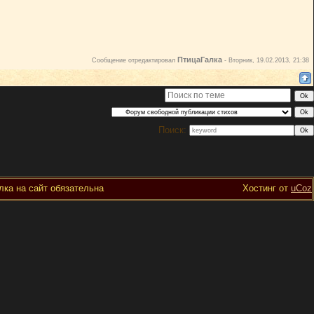
ПтицаГалка
Сообщение отредактировал
-
Вторник, 19.02.2013, 21:38
Поиск:
ка на сайт обязательна
Хостинг от
uCoz