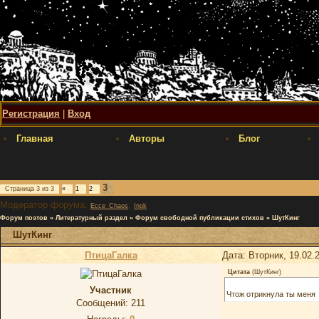
Регистрация
|
Вход
Главная
Авторы
Блог
3
Страница
3
из
3
«
1
2
Модератор форума:
,
Ecce_Chaos
Inok
Форум поэтов
»
Литературный раздел
»
Форум свободной публикации стихов
»
ШутКинг
ШутКинг
ПтицаГалка
Дата: Вторник, 19.02.
Цитата
(
ШутКинг
)
Участник
Чтож отрикнула ты меня
Сообщений:
211