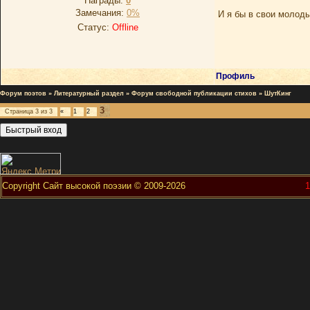
Награды:
0
Замечания:
0%
И я бы в свои молоды
Статус:
Offline
Профиль
Форум поэтов
»
Литературный раздел
»
Форум свободной публикации стихов
»
ШутКинг
3
Страница
3
из
3
«
1
2
Copyright Сайт высокой поэзии © 2009-2026