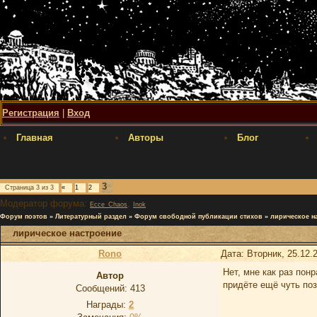
Регистрация
|
Вход
Главная
Авторы
Блог
3
Страница
3
из
3
«
1
2
Модератор форума:
,
Ecce_Chaos
Inok
Форум поэтов
»
Литературный раздел
»
Форум свободной публикации стихов
»
лирическое н
лирическое настроение
Rono
Дата: Вторник, 25.12.
Нет, мне как раз пон
Автор
придёте ещё чуть поз
Сообщений:
413
Награды:
2