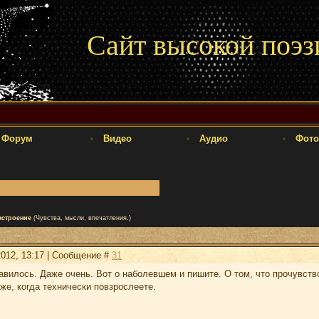
Сайт высокой поэз
Форум
Видео
Аудио
Фото
астроение
(Чувства, мысли, впечатления.)
2012, 13:17 | Сообщение #
31
равилось. Даже очень. Вот о наболевшем и пишите. О том, что прочувств
же, когда технически повзрослеете.