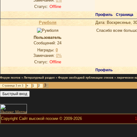
Замечания:
0%
Статус:
Offline
Профиль
Страница
Румболя
Дата: Воскресенье, 30
Спасибо всем большо
Пользователь
Сообщений:
24
Награды:
0
Замечания:
0%
Статус:
Offline
Профиль
Форум поэтов
»
Литературный раздел
»
Форум свободной публикации стихов
»
лирическое н
3
Страница
3
из
3
«
1
2
Copyright Сайт высокой поэзии © 2009-2026