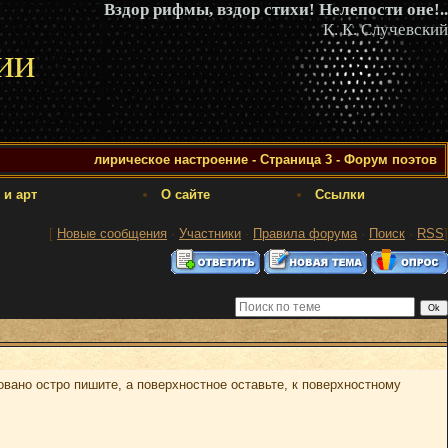
Вздор рифмы, вздор стихи! Нелепости оне!..
К. К. Случевский
ии
лирическое настроение - Страница 3 - Форум поэтов
 и арт
О сайте
Ссылки
[
Новые сообщения
·
Участники
·
Правила форума
·
Поиск
·
RSS
]
овано остро пишите, а поверхностное оставьте, к поверхностному