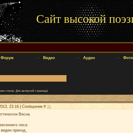
Сайт высокой поэз
Форум
Видео
Аудио
Фото
ник стихов. Для авторской страницы)
2013, 23:16 | Сообщение #
31
оттичелли Весна
весеннего леса
 виден приход,