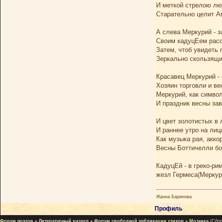
И меткой стрелою лю
Старательно целит Ам
А слева Меркурий - 
Своим кадуцЕем расс
Затем, чтоб увидеть 
Зеркально скользящие
Красавец Меркурий - 
Хозяин торговли и ве
Меркурий, как симво
И праздник весны зав
И цвет золотистых в 
И раннее утро на лица
Как музыка рая, акко
Весны Боттичелли бо
КадуцЕй - в греко-р
жезл Гермеса(Меркур
Жанна Баринова
Профиль
Форум поэтов
»
Литературный раздел
»
Форум свободной публикации стихов
»
Мозаика
(Сбор