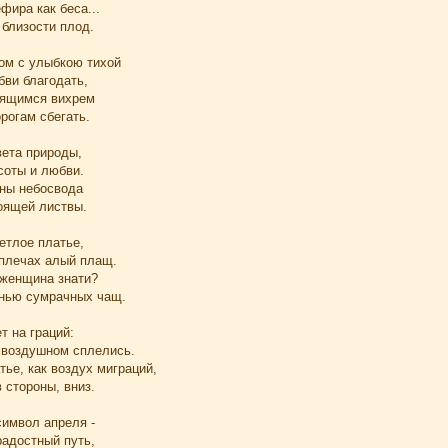
фира как беса...
 близости плод.
ном с улыбкою тихой
бви благодать,
рящимся вихрем
рогам сбегать.
вета природы,
соты и любви.
ины небосвода
тоящей листвы.
етлое платье,
 плечах алый плащ.
женщина знати?
енью сумрачных чащ.
т на граций:
е воздушном сплелись.
тье, как воздух миграций,
 стороны, вниз.
символ апреля -
адостный путь,