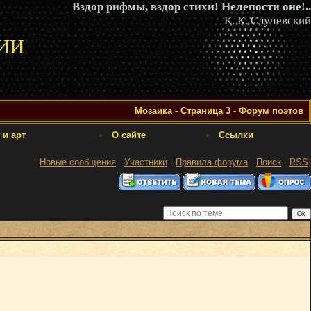
Вздор рифмы, вздор стихи! Нелепости оне!..
К. К. Случевский
ии
Мозаика - Страница 3 - Форум поэтов
 и арт
О сайте
Ссылки
[
Новые сообщения
·
Участники
·
Правила форума
·
Поиск
·
RSS
]