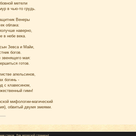
бовной метели
ур в чью-то грудь.
защитник Венеры
ек облака:
получше наверно,
 в небе века.
сын Зевса и Майи,
стник богов.
л звенящего мая:
ершиться готов.
листве апельсинов,
х богинь -
рд с клавесином,
жественный гимн!
имской мифологии-магический
ия), обвитый двумя змеями.
ник стихов. Для авторской страницы)