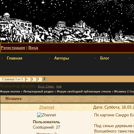
Регистрация
|
Вход
Главная
Авторы
Блог
3
Страница
3
из
3
«
1
2
Модератор форума:
,
Ecce_Chaos
Inok
Форум поэтов
»
Литературный раздел
»
Форум свободной публикации стихов
»
Мозаика
(Сбор
Мозаика
Zhannet
Дата: Суббота, 16.03.
По картине Сандро Б
Пользователь
Под сенью деревьев 
Сообщений:
27
Волшебного таинства