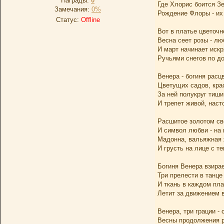
Награды:
0
Где Хлорис боится Зе
Замечания:
0%
Рождение Флоры - их
Статус:
Offline
Вот в платье цветоч
Весна сеет розы - лю
И март начинает иск
Ручьями снегов по до
Венера - богиня расц
Цветущих садов, кра
За ней полукруг тиш
И трепет живой, нас
Расшитое золотом св
И символ любви - на
Мадонна, вальяжная 
И грусть на лице с т
Богиня Венера взирае
Три прелести в танц
И ткань в каждом пла
Летит за движением в
Венера, три грации - 
Весны продолжения р