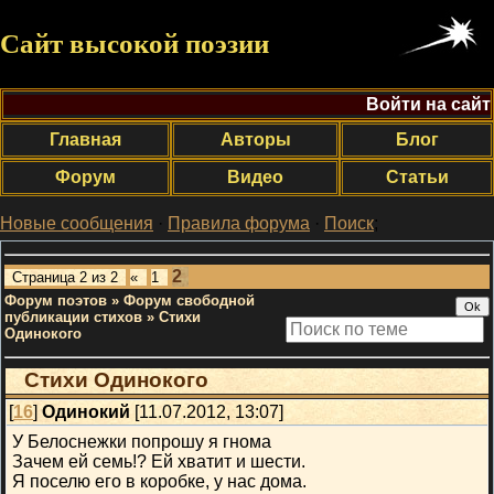
Сайт высокой поэзии
Войти на сайт
Главная
Авторы
Блог
Форум
Видео
Статьи
Новые сообщения
·
Правила форума
·
Поиск
;
2
Страница
2
из
2
«
1
Форум поэтов
»
Форум свободной
публикации стихов
»
Стихи
Одинокого
Стихи Одинокого
[
16
]
Одинокий
[11.07.2012, 13:07]
У Белоснежки попрошу я гнома
Зачем ей семь!? Ей хватит и шести.
Я поселю его в коробке, у нас дома.