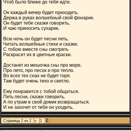
Чтоб было ближе до тебя идти.
Он каждый вечер будет приходить.
Держа в руках волшебный свой фонарик.
Он будет тебе сказки говорить,
И чаю приносить сухарик.
Всю ночь он будет песни петь,
Читать волшебные стихи и сказки.
С тобою вместе сны смотреть
Раскрасит их в цветные краски.
Достанет из мешочка сны про море,
Про лето, про песок и про тепло.
Во всех тех снах не будет горя.
Там будет очень тихо и светло.
Ему понравится с тобой общаться.
Петь песни, сказки говорить.
А по утрам в свой домик возвращаться.
И не захочет от тебя он уходить.
2
Страница
2
из
2
«
1