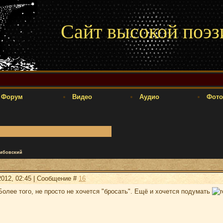
Сайт высокой поэз
Форум
Видео
Аудио
Фото
мбовский
2012, 02:45 | Сообщение #
16
олее того, не просто не хочется "бросать". Ещё и хочется подумать