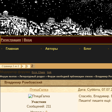
Регистрация
|
Вход
Главная
Авторы
Блог
2
Страница
2
из
2
«
1
Модератор форума:
,
Ecce_Chaos
Inok
Форум поэтов
»
Литературный раздел
»
Форум свободной публикации стихов
»
Владимир Ро
Владимир Ромбовский
ПтицаГалка
Дата: Суббота, 07.07.
Спасибо, Владимир. Б
Пишите! пишите ещё
Участник
Сообщений:
211