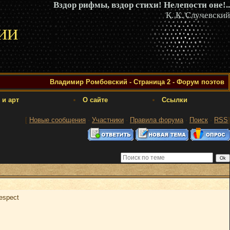
Вздор рифмы, вздор стихи! Нелепости оне!..
К. К. Случевский
ии
Владимир Ромбовский - Страница 2 - Форум поэтов
 и арт
О сайте
Ссылки
[
Новые сообщения
·
Участники
·
Правила форума
·
Поиск
·
RSS
]