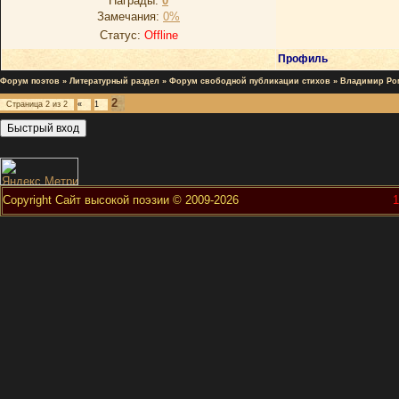
Награды:
0
Замечания:
0%
Статус:
Offline
Профиль
Форум поэтов
»
Литературный раздел
»
Форум свободной публикации стихов
»
Владимир Ро
2
Страница
2
из
2
«
1
Copyright Сайт высокой поэзии © 2009-2026