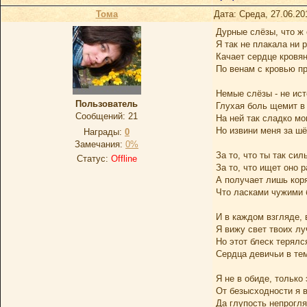
Тома
Дата: Среда, 27.06.20
Дурные слёзы, что ж 
Я так не плакала ни р
Качает сердце кровян
По венам с кровью п
Немые слёзы - не ист
Пользователь
Глухая боль щемит в 
Сообщений:
21
На ней так сладко мог
Но извини меня за шё
Награды:
0
Замечания:
0%
За то, что ты так си
Статус:
Offline
За то, что ищет оно р
А получает лишь кор
Что ласками чужими 
И в каждом взгляде, 
Я вижу свет твоих лу
Но этот блеск терялс
Сердца девичьи в те
Я не в обиде, только
От безысходности я 
Да глупость непрогля