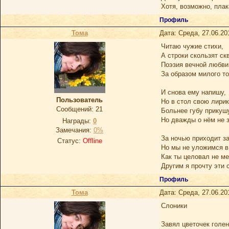
Хотя, возможно, пла
Профиль
Тома
Дата: Среда, 27.06.20
Читаю чужие стихи,
А строки скользят ск
Поэзия вечной любви
За образом милого то
И снова ему напишу,
Пользователь
Но в стол свою лирик
Сообщений:
21
Больнее губу прикуш
Но дважды о нём не 
Награды:
0
Замечания:
0%
За ночью приходит за
Статус:
Offline
Но мы не уложимся в 
Как ты целовал не ме
Другим я прочту эти с
Профиль
Тома
Дата: Среда, 27.06.20
Слоники
Завял цветочек голен