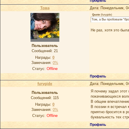
Профиль
Тома
Дата: Понедельник, 0
Quote
(
furygide
)
Том, а Вы пробовали "бро
Не раз, хотя это был
Пользователь
Сообщений:
21
Награды:
0
Замечания:
0%
Статус:
Offline
Профиль
furygide
Дата: Понедельник, 0
Я почему задал этот 
Пoльзoватель
покачивающихся волн
Сообщений:
115
В общем впечатление 
Награды:
0
В поэзии я встречал 
Замечания:
0%
приятно бросится в р
Статус:
Offline
буквальность тех стр
Профиль