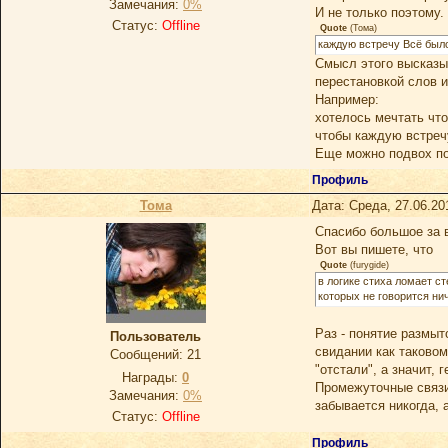
Замечания:
0%
И не только поэтому.
Статус:
Offline
Quote
(
Тома
)
каждую встречу Всё было
Смысл этого высказыв
перестановкой слов и
Например:
хотелось мечтать чт
чтобы каждую встречу
Еще можно подвох поч
Профиль
Тома
Дата: Среда, 27.06.20
Спасибо большое за в
Вот вы пишете, что
Quote
(
furygide
)
в логике стиха ломает с
которых не говорится ни
Раз - понятие размыт
Пользователь
свидании как таковом
Сообщений:
21
"отстали", а значит, 
Награды:
0
Промежуточные связи 
Замечания:
0%
забывается никогда, 
Статус:
Offline
Профиль