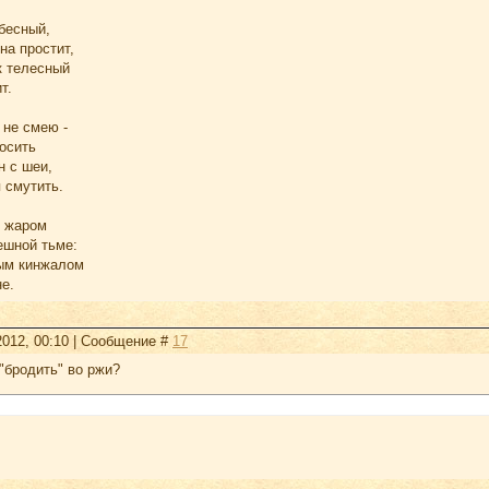
бесный,
на простит,
к телесный
т.
 не смею -
осить
н с шеи,
 смутить.
т жаром
ешной тьме:
ым кинжалом
е.
2012, 00:10 | Сообщение #
17
"бродить" во ржи?