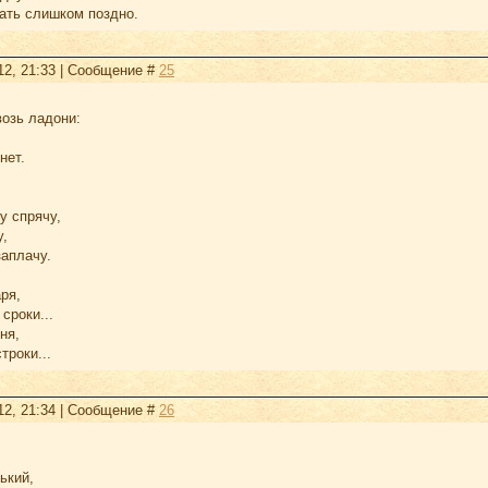
кать слишком поздно.
12, 21:33 | Сообщение #
25
возь ладони:
нет.
у спрячу,
у,
заплачу.
ря,
сроки...
ня,
троки...
12, 21:34 | Сообщение #
26
ький,