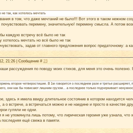
 не так, как хотелось мечтать
ания в том, что даже мечтаний не было!!! Вот этого в таком нежном со
 почувствовать перемену, значительную! перемену смысла. А потом возв
обы каждую встречу всё было не так
 хотелось мечтать но всё было не так
увствовать, задав от главного предложения вопрос придаточному: а как,
12, 21:26 | Сообщение #
23
аши рассуждения по поводу моих стихов, для меня это очень полезно. 
тержень второе четверостишие. В 1м говорится о последнем разе и третье расширяет, 
чего, они как бы повисают лишним грузом... а последнее только подчеркивает ненуж
ое, здесь я имела ввиду длительное состояние в котором находится чел
, а о встрече, а встречаться можно и не наедине и просто в качестве д
герои гуляли не одни.
я не упомянула лишь потому, что лирическая героиня уже узнала, что 
а последняя ещё свежа в памяти.