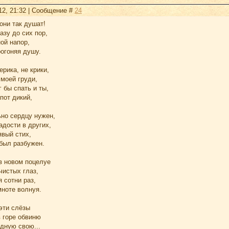
12, 21:32 | Сообщение #
24
они так душат!
азу до сих пор,
ой напор,
рогоняя душу.
ерика, не крики,
моей груди,
 бы спать и ты,
пот дикий,
льно сердцу нужен,
адости в других,
явый стих,
был разбужен.
в новом поцелуе
чистых глаз,
я сотни раз,
мноте волнуя.
 эти слёзы
в горе обвиню
дную свою...