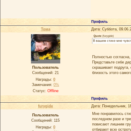
Профиль
Тома
Дата: Суббота, 09.06.
Quote
(
furygide
)
В вашем стихе мне чувст
Полностью согласна, 
Представьте себе дер
Пользователь
скрашивает подруга, 
Сообщений:
21
близость этого самог
Награды:
0
Замечания:
0%
Статус:
Offline
Профиль
furygide
Дата: Понедельник, 1
Мне понравилось стих
Пoльзoватель
последнем разе и тре
Сообщений:
115
повисают лишним гру
Награды:
0
отбирают всю остроту