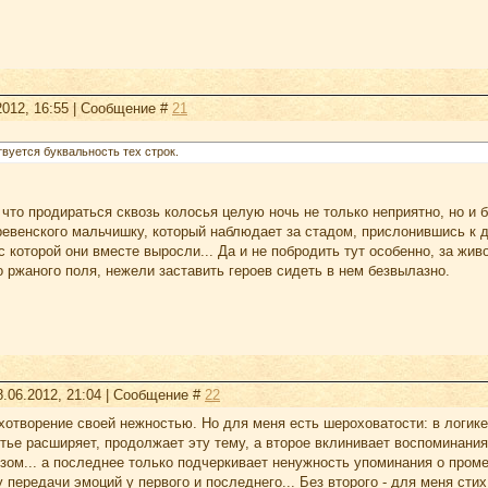
2012, 16:55 | Сообщение #
21
вуется буквальность тех строк.
что продираться сквозь колосья целую ночь не только неприятно, но и 
евенского мальчишку, который наблюдает за стадом, прислонившись к д
с которой они вместе выросли... Да и не побродить тут особенно, за жи
о ржаного поля, нежели заставить героев сидеть в нем безвылазно.
8.06.2012, 21:04 | Сообщение #
22
отворение своей нежностью. Но для меня есть шероховатости: в логике
тье расширяет, продолжает эту тему, а второе вклинивает воспоминания 
зом... а последнее только подчеркивает ненужность упоминания о пром
 передачи эмоций у первого и последнего... Без второго - для меня стих