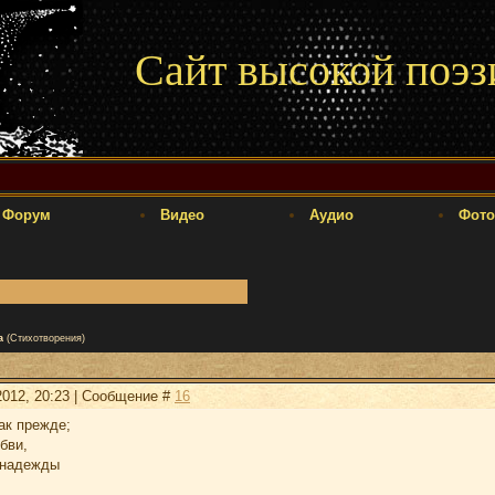
Сайт высокой поэз
Форум
Видео
Аудио
Фото
а
(Стихотворения)
2012, 20:23 | Сообщение #
16
ак прежде;
бви,
 надежды