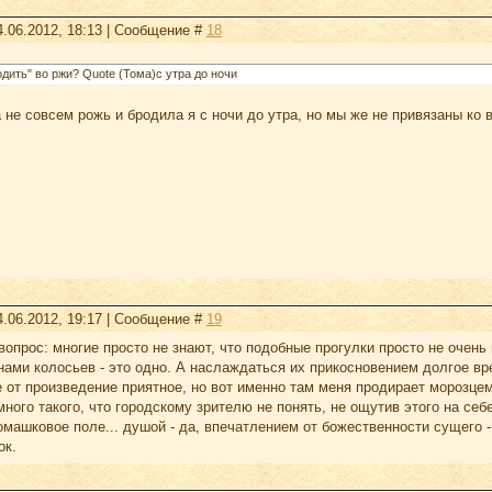
4.06.2012, 18:13 | Сообщение #
18
дить" во ржи? Quote (Тома)с утра до ночи
а не совсем рожь и бродила я с ночи до утра, но мы же не привязаны ко 
4.06.2012, 19:17 | Сообщение #
19
вопрос: многие просто не знают, что подобные прогулки просто не очен
ами колосьев - это одно. А наслаждаться их прикосновением долгое вр
от произведение приятное, но вот именно там меня продирает морозцем
много такого, что городскому зрителю не понять, не ощутив этого на себе
омашковое поле... душой - да, впечатлением от божественности сущего -
ок.