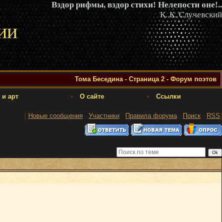
Вздор рифмы, вздор стихи! Нелепости оне!..
К. К. Случевский
ии
Тома Беседина - Страница 2 - Форум поэтов
 и арт
О сайте
Ссылки
[
Новые сообщения
·
Участники
·
Правила форума
·
Поиск
·
RSS
]