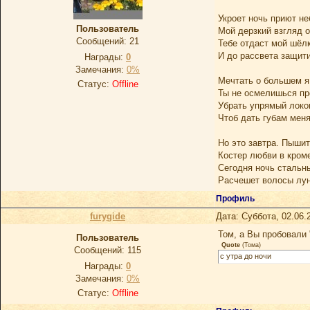
Укроет ночь приют не
Пользователь
Мой дерзкий взгляд о
Сообщений:
21
Тебе отдаст мой шёл
И до рассвета защити
Награды:
0
Замечания:
0%
Мечтать о большем я
Статус:
Offline
Ты не осмелишься пр
Убрать упрямый локо
Чтоб дать губам меня
Но это завтра. Пыши
Костер любви в кром
Сегодня ночь стальн
Расчешет волосы лун
Профиль
furygide
Дата: Суббота, 02.06.
Том, а Вы пробовали 
Пoльзoватель
Quote
(
Тома
)
Сообщений:
115
с утра до ночи
Награды:
0
Замечания:
0%
Статус:
Offline