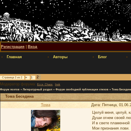
Регистрация
|
Вход
Главная
Авторы
Блог
2
Страница
2
из
2
«
1
Модератор форума:
,
Ecce_Chaos
Inok
Форум поэтов
»
Литературный раздел
»
Форум свободной публикации стихов
»
Тома Беседин
Тома Беседина
Тома
Дата: Пятница, 01.06.
Целуй меня, целуй, к
Души огнем своей лю
И в свете пламенной
Мои признания лови.