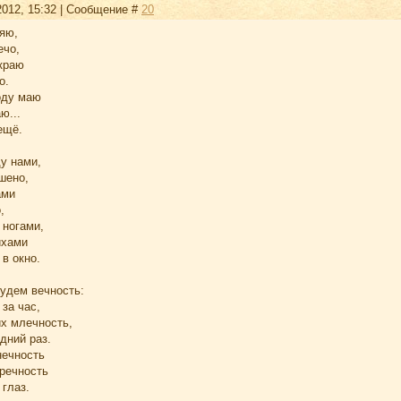
2012, 15:32 | Сообщение #
20
ляю,
ечо,
 краю
о.
оду маю
ю...
ещё.
у нами,
шено,
ами
,
 ногами,
ихами
в окно.
будем вечность:
за час,
их млечность,
дний раз.
нечность
тречность
 глаз.