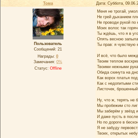
Тома
Дата: Суббота, 09.06.
Меня не трогай, умо
Не грей дыханием пл
Не проводи рукой по
Моих волос так горяч
Ты ждёшь, что я в уг
Опять весною запыла
Пользователь
Ты прав: я чувствую 
Сообщений:
21
И всё, что было межд
Награды:
0
Твоим теплом воскре
Замечания:
0%
Твоими нежными рук
Статус:
Offline
Обида скинута на дно
Как ворох платья под
Как с недопитыми ст
Листочек, брошенный 
Ну, что ж, терять не 
Мы пробежим сто лиг 
Мы заберём у звёзд 
И даже пусть в после
Но по дороге в беско
Я не забуду первовс
Твоих, открытых небу