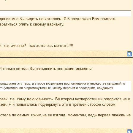
здании мне бы видеть не хотелось. Я б предложил Вам поиграть
ратиться опять к своему варианту.
 как именно? - как хотелось мечтать!!!!
Я только хотела бы разъяснить кое-какие моменты.
продолжает эту тему, а второе вклинивает воспоминания о множестве свиданий, о
ность упоминания о промежуточных, между первым и последним, свиданиях.
овек, т.е. саму влюблённость. Во втором четверостишии говорится не о
рузей. Я и попыталась подчеркнуть это в третьей строфе словом
хотела по самым ярким,на ее взгляд, моментам, ведь первая любовь не