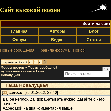
Сайт высокой поэзии
Войти на сайт
Главная
Авторы
Блог
Форум
Видео
Статьи
Новые сообщения
·
Правила форума
·
Поиск
;
3
Страница
3
из
3
«
1
2
Форум поэтов
»
Форум свободной
публикации стихов
»
Таша
Новалуцкая
Таша Новалуцкая
[
31
]
aerozol
[26.01.2012, 22:40]
Да, он неплох, да, дорабатывать нужно. давайте с него
начнём.
Адрес мой на два комментария выше.