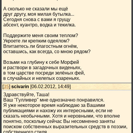
А сколько не сказали мы ещё
друг другу, моя милая бутылка...
Сегодня снова с вами я грущу
абсент, куантро, водка и текилка.
Поддержите меня своим теплом?
Укроете ли крепким одеялом?
Впитаетесь ли благостным огнём,
оставшись, как всегда, со мною рядом?
Возьми на глубину к себе Морфей
и раствори в загадочных виденьях,
в том царстве посреди зелёных фей,
в случайных и нелепых озареньях.
[
35
]
scivarin
[06.02.2012, 14:49]
Здравствуйте, Таша!
Ваш "Гулливер" мне однозначно понравился.
Я уже некоторое время наблюдаю за Вашими
публикациями и нахожу их интересными, если не
сказать необычными. Хотя и неровными, что вполне
понятно, поскольку сейчас Вы несомненно заняты
поиском собственных выразительных средств в поэзии,
собственного стиля.