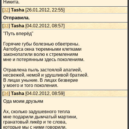
Никита.
[
32
]
Tasha
[26.01.2012, 22:55]
Отправила.
[
33
]
Tasha
[04.02.2012, 08:57]
"Путь вперёд"
Горячие губы болезнью обветрены.
Автобуса окна тюремными клетками
законопатили волю к стремлениям
мне и потерянным здесь поколениям.
Отравлена пыль застоялой апатией,
несвежей, немой и удушливой братией.
В лицах уныние. В лицах безверие
у моего и того поколения.
[
34
]
Tasha
[04.02.2012, 08:59]
Ода моим друзьям
Ах, сколько задушевного тепла
мне подарили дымчатый мартини,
гранатовый ликёр и те слова,
которые мы с ними говорили.