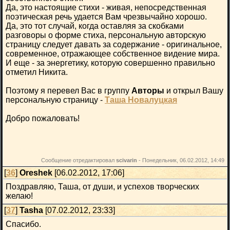
Да, это настоящие стихи - живая, непосредственная
поэтическая речь удается Вам чрезвычайно хорошо.
Да, это тот случай, когда оставляя за скобками
разговоры о форме стиха, персональную авторскую
страницу следует давать за содержание - оригинальное,
современное, отражающее собственное видение мира.
И еще - за энергетику, которую совершенно правильно
отметил Никита.
Поэтому я перевел Вас в группу
Авторы
и открыл Вашу
персональную страницу -
Таша Новалуцкая
Добро пожаловать!
Сообщение отредактировал
scivarin
-
Понедельник, 06.02.2012, 14:49
[
36
]
Oreshek
[06.02.2012, 17:06]
Поздравляю, Таша, от души, и успехов творческих
желаю!
[
37
]
Tasha
[07.02.2012, 23:33]
Спасибо.