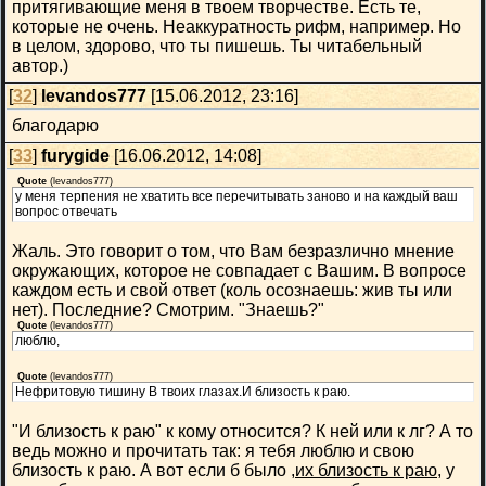
притягивающие меня в твоем творчестве. Есть те,
которые не очень. Неаккуратность рифм, например. Но
в целом, здорово, что ты пишешь. Ты читабельный
автор.)
[
32
]
levandos777
[15.06.2012, 23:16]
благодарю
[
33
]
furygide
[16.06.2012, 14:08]
Quote
(
levandos777
)
у меня терпения не хватить все перечитывать заново и на каждый ваш
вопрос отвечать
Жаль. Это говорит о том, что Вам безразлично мнение
окружающих, которое не совпадает с Вашим. В вопросе
каждом есть и свой ответ (коль осознаешь: жив ты или
нет). Последние? Смотрим. "Знаешь?"
Quote
(
levandos777
)
люблю,
Quote
(
levandos777
)
Нефритовую тишину В твоих глазах.И близость к раю.
"И близость к раю" к кому относится? К ней или к лг? А то
ведь можно и прочитать так: я тебя люблю и свою
близость к раю. А вот если б было
,их близость к раю
, у