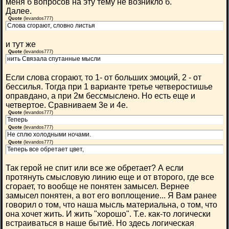
меня б вопросов на эту тему не возникло б.
Далее.
Quote
(
levandos777
)
Слова сгорают, словно листья
и тут же
Quote
(
levandos777
)
нить Связала спутанные мысли
Если слова сгорают, то 1- от больших эмоций, 2 - от
бессилья. Тогда при 1 варианте третье четверостишье
оправдано, а при 2м бессмыслено. Но есть еще и
четвертое. Сравниваем 3е и 4е.
Quote
(
levandos777
)
Теперь
Quote
(
levandos777
)
Не сплю холодными ночами.
Quote
(
levandos777
)
Теперь все обретает цвет,
Так герой не спит или все же обретает? А если
протянуть смысловую линию еще и от второго, где все
сгорает, то вообще не понятен замысел. Вернее
замысел понятен, а вот его воплощение... Я Вам ранее
говорил о том, что наша мысль материальна, о том, что
она хочет жить. И жить "хорошо". Т.е. как-то логически
встраиваться в наше бытиё. Но здесь логическая