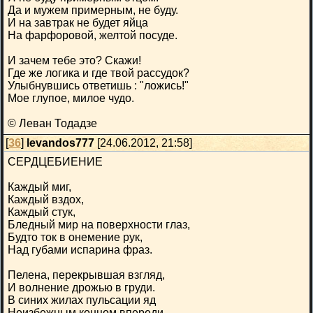
Да и мужем примерным, не буду.
И на завтрак не будет яйца
На фарфоровой, желтой посуде.
И зачем тебе это? Скажи!
Где же логика и где твой рассудок?
Улыбнувшись ответишь : "ложись!"
Мое глупое, милое чудо.
© Леван Тодадзе
[
36
]
levandos777
[24.06.2012, 21:58]
СЕРДЦЕБИЕНИЕ
Каждый миг,
Каждый вздох,
Каждый стук,
Бледный мир на поверхности глаз,
Будто ток в онемение рук,
Над губами испарина фраз.
Пелена, перекрывшая взгляд,
И волнение дрожью в груди.
В синих жилах пульсации яд
Неизбежным концом впереди.