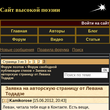
Сайт высокой поэзии
Войти на сайт
Главная
Авторы
Блог
Форум
Видео
Статьи
Новые сообщения
·
Правила форума
·
Поиск
;
3
Страница
3
из
3
«
1
2
Форум поэтов
»
Форум свободной
публикации стихов
»
Заявка на
авторскую страницу от Левана
Тодадзе
Заявка на авторскую страницу от Левана
Тодадзе
[
31
]
Kamikorose
[15.06.2012, 20:43]
Леван, читала тебя еще в Контакте. Есть вещи,