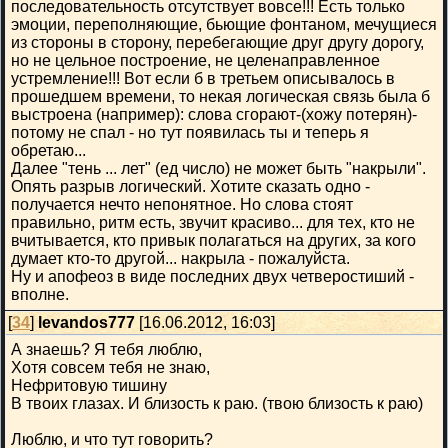
последовательность отсутствует вовсе!!! Есть только
эмоции, переполняющие, бьющие фонтаном, мечущиеся
из стороны в сторону, перебегающие друг другу дорогу,
но не цельное построение, не целенаправленное
устремление!!! Вот если б в третьем описывалось в
прошедшем времени, то некая логическая связь была б
выстроена (например): слова сгорают-(хожу потерян)-
потому не спал - но тут появилась ты и теперь я
обретаю...
Далее "тень ... лет" (ед число) не может быть "накрыли".
Опять разрыв логический. Хотите сказать одно -
получается нечто непонятное. Но слова стоят
правильно, ритм есть, звучит красиво... для тех, кто не
вчитывается, кто привык полагаться на других, за кого
думает кто-то другой... накрыла - пожалуйста.
Ну и апофеоз в виде последних двух четверостиший -
вполне.
[
34
]
levandos777
[16.06.2012, 16:03]
А знаешь? Я тебя люблю,
Хотя совсем тебя не знаю,
Нефритовую тишину
В твоих глазах. И близость к раю. (твою близость к раю)
Люблю, и что тут говорить?