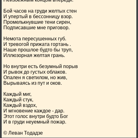
Бой часов на груди желтых стен
И упертый в бессонницу взор.
Промелькнувшие тени сирен,
Подписавшие мне приговор.
Немота пересушенных губ.
И тревогой прижата гортань .
Наше прошлое будто бы труп,
Иллюзорная желтая грань.
Но внутри есть безумный порыв
И рывок до густых облаков.
Опален я светилом, но жив,
Вырываясь из пут и оков.
Каждый миг,
Каждый стук,
Каждый вздох,
И мгновение каждое - дар.
Этот голос внутри будто Бог
И в груди неуемный пожар.
© Леван Тодадзе