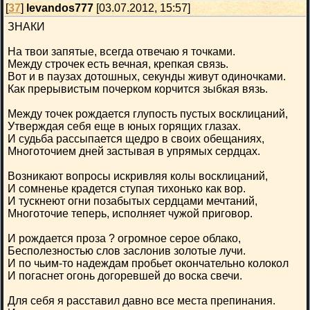
[
37
]
levandos777
[03.07.2012, 15:57]
ЗНАКИ
На твои запятые, всегда отвечаю я точками.
Между строчек есть вечная, крепкая связь.
Вот и в паузах дотошных, секунды живут одиночками.
Как прерывистым почерком корчится зыбкая вязь.
Между точек рождается глупость пустых восклицаний,
Утверждая себя еще в юных горящих глазах.
И судьба рассыпается щедро в своих обещаниях,
Многоточием дней застывая в упрямых сердцах.
Возникают вопросы искривляя колы восклицаний,
И сомненье крадется ступая тихонько как вор.
И тускнеют огни позабытых сердцами мечтаний,
Многоточие теперь, исполняет чужой приговор.
И рождается проза ? огромное серое облако,
Бесполезностью слов заслонив золотые лучи.
И по чьим-то надеждам пробьет окончательно колокол
И погаснет огонь догоревшей до воска свечи.
Для себя я расставил давно все места препинания.