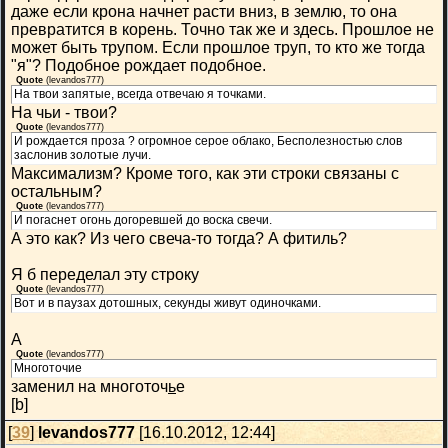
даже если крона начнет расти вниз, в землю, то она
превратится в корень. Точно так же и здесь. Прошлое не
может быть трупом. Если прошлое труп, то кто же тогда
"я"? Подобное рождает подобное.
Quote
(
levandos777
)
На твои запятые, всегда отвечаю я точками.
На чьи - твои?
Quote
(
levandos777
)
И рождается проза ? огромное серое облако, Бесполезностью слов
заслонив золотые лучи.
Максимализм? Кроме того, как эти строки связаны с
остальным?
Quote
(
levandos777
)
И погаснет огонь догоревшей до воска свечи.
А это как? Из чего свеча-то тогда? А фитиль?
Я б переделал эту строку
Quote
(
levandos777
)
Вот и в паузах дотошных, секунды живут одиночками.
А
Quote
(
levandos777
)
Многоточие
заменил на многоточ
ь
е
[b]
[
39
]
levandos777
[16.10.2012, 12:44]