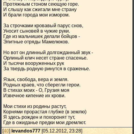
Протяжным стоном сеющую горе.
И слышу как сжигали мне страну
И брали города мои измором.
За строчками кровавый парус снов,
Уносит сыновей в чужие руки.
Где из мальчишек делали бойцов -
Элитные отряды Мамелюков.
Но вот он длинный долгожданный звук -
Орлиный клич несет стране спасенье.
И тысячи вооруженных рук
За твердь родную ринутся в сраженье.
Язык, свобода, вера и земля.
Родных краев, что сберегли герои.
В стихах моих - О, Грузия моя
Извечное кипение их крови.
Мои стихи из родины растут,
Корнями прорастая глубже (в землю)
Я здесь рожден и похоронят тут,
Где в ожиданье предки мои дремлют.
[
40
]
levandos777
[05.12.2012, 23:28]