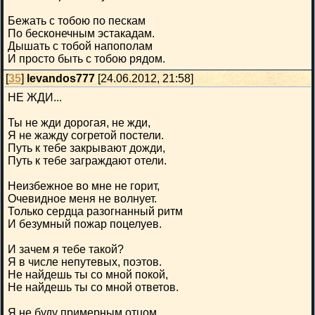
Бежать с тобою по пескам
По бесконечным эстакадам.
Дышать с тобой напополам
И просто быть с тобою рядом.
[
35
]
levandos777
[24.06.2012, 21:58]
НЕ ЖДИ...
Ты не жди дорогая, не жди,
Я не жажду согретой постели.
Путь к тебе закрывают дожди,
Путь к тебе заграждают отели.
Неизбежное во мне не горит,
Очевидное меня не волнует.
Только сердца разогнанный ритм
И безумный пожар поцелуев.
И зачем я тебе такой?
Я в числе непутевых, поэтов.
Не найдешь ты со мной покой,
Не найдешь ты со мной ответов.
Я не буду примерным отцом.