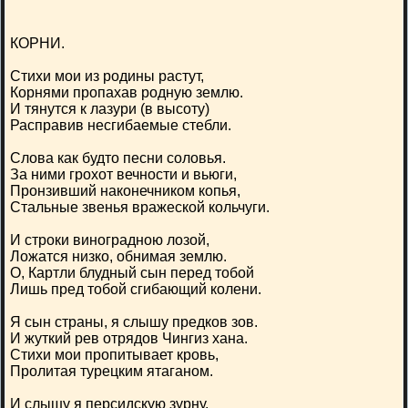
КОРНИ.
Стихи мои из родины растут,
Корнями пропахав родную землю.
И тянутся к лазури (в высоту)
Расправив несгибаемые стебли.
Слова как будто песни соловья.
За ними грохот вечности и вьюги,
Пронзивший наконечником копья,
Стальные звенья вражеской кольчуги.
И строки виноградною лозой,
Ложатся низко, обнимая землю.
О, Картли блудный сын перед тобой
Лишь пред тобой сгибающий колени.
Я сын страны, я слышу предков зов.
И жуткий рев отрядов Чингиз хана.
Стихи мои пропитывает кровь,
Пролитая турецким ятаганом.
И слышу я персидскую зурну,