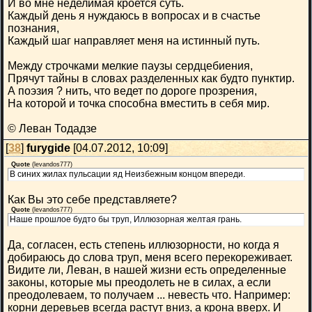
И во мне неделимая кроется суть.
Каждый день я нуждаюсь в вопросах и в счастье
познания,
Каждый шаг направляет меня на истинный путь.
Между строчками мелкие паузы сердцебиения,
Прячут тайны в словах разделенных как будто пунктир.
А поэзия ? нить, что ведет по дороге прозрения,
На которой и точка способна вместить в себя мир.
© Леван Тодадзе
[
38
]
furygide
[04.07.2012, 10:09]
Quote
(
levandos777
)
В синих жилах пульсации яд Неизбежным концом впереди.
Как Вы это себе представляете?
Quote
(
levandos777
)
Наше прошлое будто бы труп, Иллюзорная желтая грань.
Да, согласен, есть степень иллюзорности, но когда я
добираюсь до слова труп, меня всего перекореживает.
Видите ли, Леван, в нашей жизни есть определенные
законы, которые мы преодолеть не в силах, а если
преодолеваем, то получаем ... невесть что. Например:
корни деревьев всегда растут вниз, а крона вверх. И