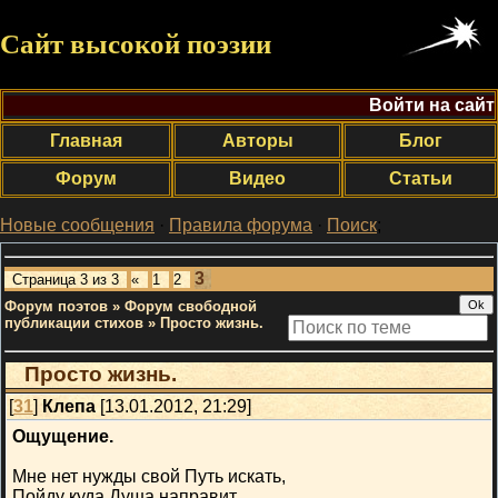
Сайт высокой поэзии
Войти на сайт
Главная
Авторы
Блог
Форум
Видео
Статьи
Новые сообщения
·
Правила форума
·
Поиск
;
3
Страница
3
из
3
«
1
2
Форум поэтов
»
Форум свободной
публикации стихов
»
Просто жизнь.
Просто жизнь.
[
31
]
Клепа
[13.01.2012, 21:29]
Ощущение.
Мне нет нужды свой Путь искать,
Пойду куда Душа направит,