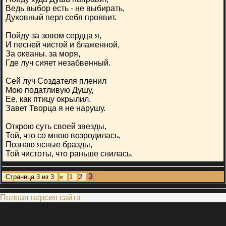
Ведь выбор есть - не выбирать,
Духовный перл себя проявит.
Пойду за зовом сердца я,
И песней чистой и блаженной,
За океаны, за моря,
Где луч сияет незабвенный.
Сей луч Создателя пленил
Мою податливую Душу,
Ее, как птицу окрылил.
Завет Творца я не нарушу.
Открою суть своей звезды,
Той, что со мною возродилась,
Познаю ясные бразды,
Той чистоты, что раньше снилась.
3
Страница
3
из
3
«
1
2
Полная версия сайта