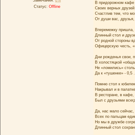
Замечания:
0%
В придорожном кафе 
Статус:
Offline
Своих верных друзей 
Счастлив тем, что мо
От души вас, друзья,
Вперемежку пришла, 
Длинный стол и друз
От родной стороны вда
Офицерскую честь, «
Дни рожденья свои, 
В холостяцкой «общаг
Не «ломились» столы 
Да к «тушенке» - 0,5
Помню стол к юбилею
Накрывал и в палатке
В ресторане, в кафе, 
Был с друзьями всег
Да, нас мало сейчас,
Всех по пальцам еди
Но мы в дружбе согр
Длинный стол сохран