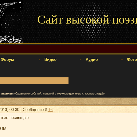
Сайт высокой поэз
Форум
Видео
Аудио
Фото
аналогия
(Сравнение событий, явлений в окружающем мире с жизнью людей)
2013, 00:30 | Сообщение #
16
стезе посвящаю
ЛОМ…