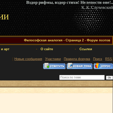
Вздор рифмы, вздор стихи! Нелепости оне!..
К. К. Случевский
ии
Философская аналогия - Страница 2 - Форум поэтов
 и арт
О сайте
Ссылки
[
Новые сообщения
·
Участники
·
Правила форума
·
Поиск
·
RSS
]