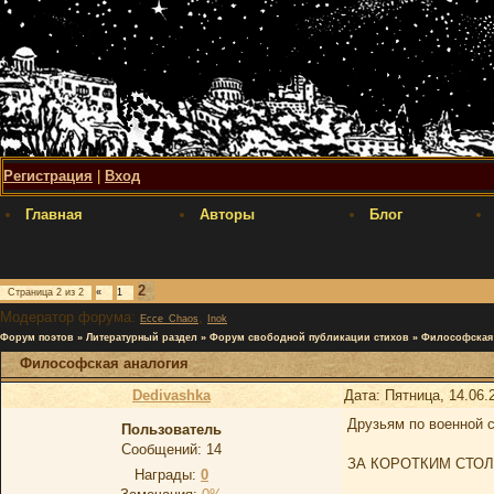
Регистрация
|
Вход
Главная
Авторы
Блог
2
Страница
2
из
2
«
1
Модератор форума:
,
Ecce_Chaos
Inok
Форум поэтов
»
Литературный раздел
»
Форум свободной публикации стихов
»
Философская 
Философская аналогия
Dedivashka
Дата: Пятница, 14.06.
Друзьям по военной 
Пользователь
Сообщений:
14
ЗА КОРОТКИМ СТО
Награды:
0