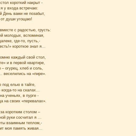
стол короткий накрыт -
я у входа встречаю:
й День вами не позабыт,
 от души угощаю!
вместе с радостью, грусть:
ей молодых, вспоминая,
леке, где-то, пусть,-
есть!» короткое знал я…
помню каждый свой стол,
е» и в первой квартире,
– огурец, хлеб и соль,
 … веселились на «пире».
 под елью в тайге,
 когда-то на скалах…
на ученьях, в пурге -
да на своих «перевалах».
 за коротким столом –
ной руки сосчитал я …
еты взаимным теплом,-
ит моя память живая…