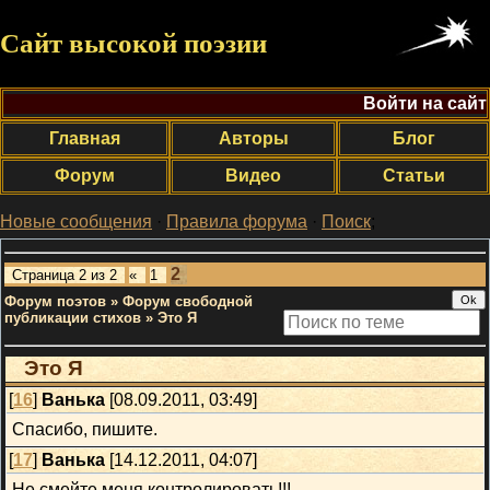
Сайт высокой поэзии
Войти на сайт
Главная
Авторы
Блог
Форум
Видео
Статьи
Новые сообщения
·
Правила форума
·
Поиск
;
2
Страница
2
из
2
«
1
Форум поэтов
»
Форум свободной
публикации стихов
»
Это Я
Это Я
[
16
]
Ванька
[08.09.2011, 03:49]
Спасибо, пишите.
[
17
]
Ванька
[14.12.2011, 04:07]
Не смейте меня контролировать!!!