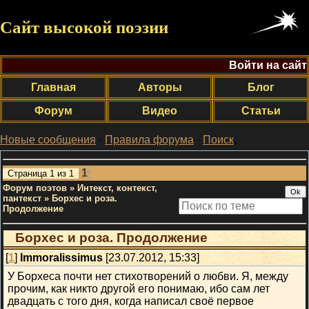
Сайт высокой поэзии
Войти на сайт
Главная
Авторы
Блог
Форум
Видео
Статьи
Новые сообщения
·
Правила форума
·
Поиск
;
1
Страница
1
из
1
Форум поэтов
»
Интекст, контекст,
пантекст
»
Борхес и роза.
Продолжение
Борхес и роза. Продолжение
[
1
]
Immoralissimus
[23.07.2012, 15:33]
У Борхеса почти нет стихотворений о любви. Я, между
прочим, как никто другой его понимаю, ибо сам лет
двадцать с того дня, когда написал своё первое