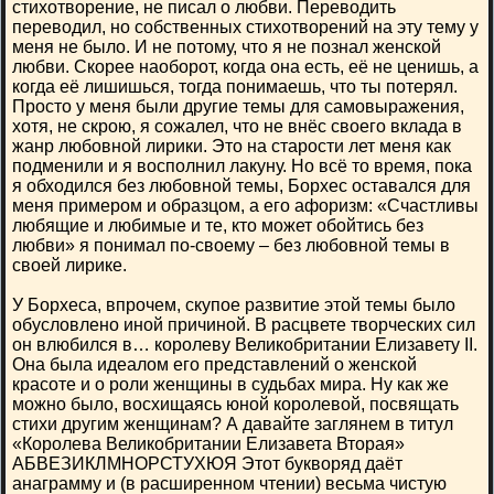
стихотворение, не писал о любви. Переводить
переводил, но собственных стихотворений на эту тему у
меня не было. И не потому, что я не познал женской
любви. Скорее наоборот, когда она есть, её не ценишь, а
когда её лишишься, тогда понимаешь, что ты потерял.
Просто у меня были другие темы для самовыражения,
хотя, не скрою, я сожалел, что не внёс своего вклада в
жанр любовной лирики. Это на старости лет меня как
подменили и я восполнил лакуну. Но всё то время, пока
я обходился без любовной темы, Борхес оставался для
меня примером и образцом, а его афоризм: «Счастливы
любящие и любимые и те, кто может обойтись без
любви» я понимал по-своему – без любовной темы в
своей лирике.
У Борхеса, впрочем, скупое развитие этой темы было
обусловлено иной причиной. В расцвете творческих сил
он влюбился в… королеву Великобритании Елизавету II.
Она была идеалом его представлений о женской
красоте и о роли женщины в судьбах мира. Ну как же
можно было, восхищаясь юной королевой, посвящать
стихи другим женщинам? А давайте заглянем в титул
«Королева Великобритании Елизавета Вторая»
АБВЕЗИКЛМНОРСТУХЮЯ Этот букворяд даёт
анаграмму и (в расширенном чтении) весьма чистую