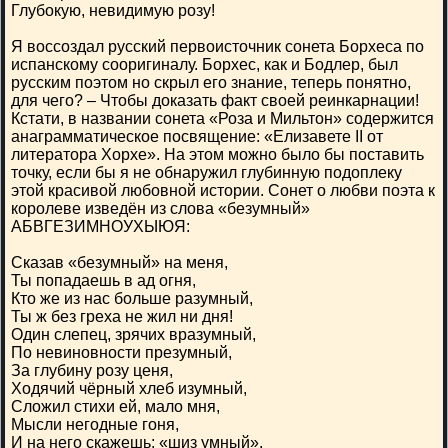
Глубокую, невидимую розу!
Я воссоздал русский первоисточник сонета Борхеса по
испанскому сооригиналу. Борхес, как и Бодлер, был
русским поэтом но скрыл его знание, теперь понятно,
для чего? – Чтобы доказать факт своей реинкарнации!
Кстати, в названии сонета «Роза и Мильтон» содержится
анаграмматическое посвящение: «Елизавете II от
литератора Хорхе». На этом можно было бы поставить
точку, если бы я не обнаружил глубинную подоплеку
этой красивой любовной истории. Сонет о любви поэта к
королеве изведён из слова «безумный»
АБВГЕЗИМНОУХЫЮЯ:
Сказав «безумный» на меня,
Ты попадаешь в ад огня,
Кто же из нас больше разумный,
Ты ж без греха не жил ни дня!
Один слепец, зрячих вразумный,
По невиновности презумный,
За глубину розу ценя,
Ходячий чёрный хлеб изумный,
Сложил стихи ей, мало мня,
Мысли негодные гоня,
И на него скажешь: «шиз умный»,