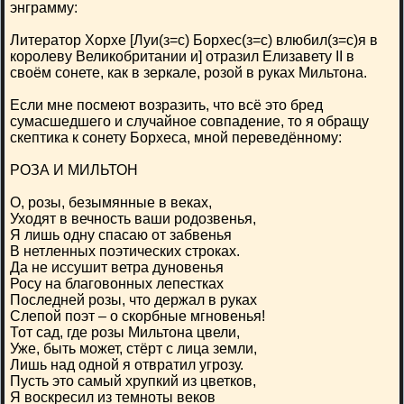
энграмму:
Литератор Хорхе [Луи(з=с) Борхес(з=с) влюбил(з=с)я в
королеву Великобритании и] отразил Елизавету II в
своём сонете, как в зеркале, розой в руках Мильтона.
Если мне посмеют возразить, что всё это бред
сумасшедшего и случайное совпадение, то я обращу
скептика к сонету Борхеса, мной переведённому:
РОЗА И МИЛЬТОН
О, розы, безымянные в веках,
Уходят в вечность ваши родозвенья,
Я лишь одну спасаю от забвенья
В нетленных поэтических строках.
Да не иссушит ветра дуновенья
Росу на благовонных лепестках
Последней розы, что держал в руках
Слепой поэт – о скорбные мгновенья!
Тот сад, где розы Мильтона цвели,
Уже, быть может, стёрт с лица земли,
Лишь над одной я отвратил угрозу.
Пусть это самый хрупкий из цветков,
Я воскресил из темноты веков