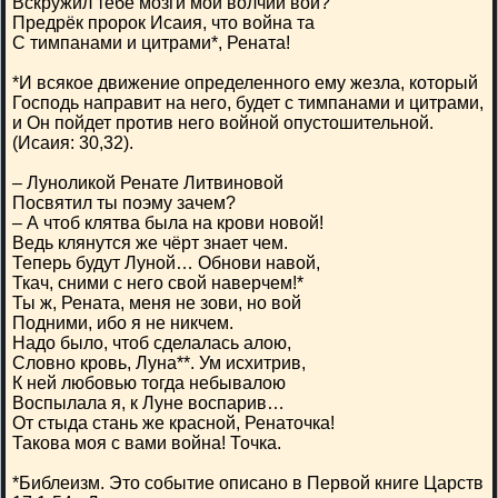
Вскружил тебе мозги мой волчий вой?
Предрёк пророк Исаия, что война та
С тимпанами и цитрами*, Рената!
*И всякое движение определенного ему жезла, который
Господь направит на него, будет с тимпанами и цитрами,
и Он пойдет против него войной опустошительной.
(Исаия: 30,32).
– Луноликой Ренате Литвиновой
Посвятил ты поэму зачем?
– А чтоб клятва была на крови новой!
Ведь клянутся же чёрт знает чем.
Теперь будут Луной… Обнови навой,
Ткач, сними с него свой наверчем!*
Ты ж, Рената, меня не зови, но вой
Подними, ибо я не никчем.
Надо было, чтоб сделалась алою,
Словно кровь, Луна**. Ум исхитрив,
К ней любовью тогда небывалою
Воспылала я, к Луне воспарив…
От стыда стань же красной, Ренаточка!
Такова моя с вами война! Точка.
*Библеизм. Это событие описано в Первой книге Царств