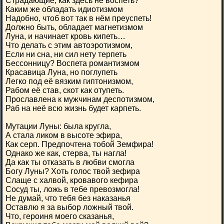
Страдающие, как здесь не воспеть?
Каким же обладать идиотизмом
Надобно, чтоб вот так в нём преуспеть!
Должно быть, обладает магнетизмом
Луна, и начинает кровь кипеть…
Что делать с этим автоэротизмом,
Если ни сна, ни сил нету терпеть
Бессонницу? Воспета романтизмом
Красавица Луна, но поглупеть
Легко под её вязким гиптонизмом,
Рабом её став, скот как отупеть.
Прославлена к мужчинам деспотизмом,
Раб на неё всю жизнь будет карпеть.
Мутации Луны: была кругла,
А стала ликом в высоте эфира,
Как серп. Предпочтена тобой Земфира!
Однако же как, стерва, ты нагла!
Да как ты отказать в любви смогла
Богу Луны? Хоть голос твой зефира
Слаще с халвой, кровавого кефира
Сосуд ты, ложь в тебе превозмогла!
Не думай, что тебя без наказанья
Оставлю я за выбор ложный твой.
Что, героиня моего сказанья,