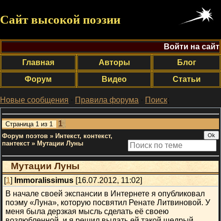
Сайт высокой поэзии
Войти на сайт
Главная
Авторы
Блог
Форум
Видео
Статьи
Новые сообщения
·
Правила форума
·
Поиск
;
1
Страница
1
из
1
Форум поэтов
»
Интекст, контекст,
пантекст
»
Мутации Луны
Мутации Луны
[
1
]
Immoralissimus
[16.07.2012, 11:02]
В начале своей экспансии в Интернете я опубликовал
поэму «Луна», которую посвятил Ренате Литвиновой. У
меня была дерзкая мысль сделать её своею
возлюбленной, и я решил выдать ей такой щедрый