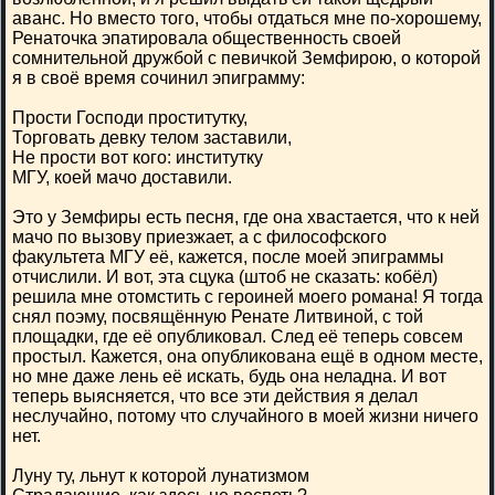
аванс. Но вместо того, чтобы отдаться мне по-хорошему,
Ренаточка эпатировала общественность своей
сомнительной дружбой с певичкой Земфирою, о которой
я в своё время сочинил эпиграмму:
Прости Господи проститутку,
Торговать девку телом заставили,
Не прости вот кого: институтку
МГУ, коей мачо доставили.
Это у Земфиры есть песня, где она хвастается, что к ней
мачо по вызову приезжает, а с философского
факультета МГУ её, кажется, после моей эпиграммы
отчислили. И вот, эта сцука (штоб не сказать: кобёл)
решила мне отомстить с героиней моего романа! Я тогда
снял поэму, посвящённую Ренате Литвиной, с той
площадки, где её опубликовал. След её теперь совсем
простыл. Кажется, она опубликована ещё в одном месте,
но мне даже лень её искать, будь она неладна. И вот
теперь выясняется, что все эти действия я делал
неслучайно, потому что случайного в моей жизни ничего
нет.
Луну ту, льнут к которой лунатизмом