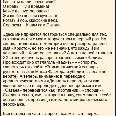
Где соты ваши, пчеловеки?
О нравы! Ну и времена!
Какие вы пустословеки!
Жизнь без поэзии скучна…»
Рогатый лоб, скифские веки,
Сер оком… К вам сам Сатана!
Здесь мне придётся повториться специально для тех,
кто знакомится с моим творчеством в первый раз. Но
сперва оговорюсь: в Болгарии очень распространено
имя «Христо», но это же не значит, что каждый им
названный – Христос, не так ли? А вот в нашей стране в
ХХ столетии очень распространилось имя «Вадим».
Происходит оно от глагола «вадить» – «спорить,
клеветать» (откройте «Этимологический словарь
русского языка» Макса Фасмера и убедитесь, если не
верите). А теперь, внимание: в переводе с
древнегреческого имя «Диавол» переводится как
«клеветник», а в переводе с древнееврейского имя
«Сатана» переводится как «противник», «спорщик».
Следовательно, имя, которое я ношу, совмещает в себе
оба основных прозвища известного мифологического
персонажа.
Вся остальная часть второго псалма – это ширма.