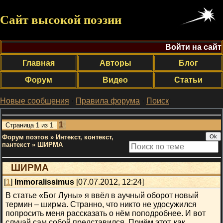
Сайт высокой поэзии
Войти на сайт
Главная
Авторы
Блог
Форум
Видео
Статьи
Новые сообщения
·
Правила форума
·
Поиск
;
1
Страница
1
из
1
Форум поэтов
»
Интекст, контекст,
пантекст
»
ШИРМА
ШИРМА
[
1
]
Immoralissimus
[07.07.2012, 12:24]
В статье «Бог Луны» я ввёл в аучный оборот новый
термин – ширма. Странно, что никто не удосужился
попросить меня рассказать о нём поподробнее. И вот
случай сам собой представился. Приём этот, как