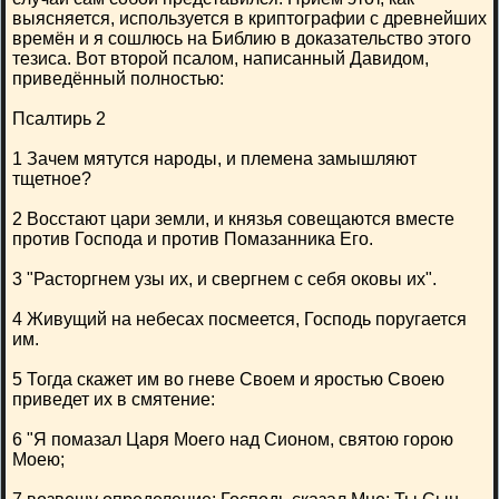
выясняется, используется в криптографии с древнейших
времён и я сошлюсь на Библию в доказательство этого
тезиса. Вот второй псалом, написанный Давидом,
приведённый полностью:
Псалтирь 2
1 Зачем мятутся народы, и племена замышляют
тщетное?
2 Восстают цари земли, и князья совещаются вместе
против Господа и против Помазанника Его.
3 "Расторгнем узы их, и свергнем с себя оковы их".
4 Живущий на небесах посмеется, Господь поругается
им.
5 Тогда скажет им во гневе Своем и яростью Своею
приведет их в смятение:
6 "Я помазал Царя Моего над Сионом, святою горою
Моею;