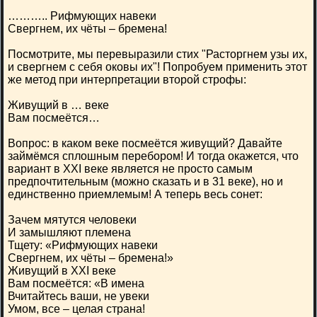
……….. Рифмующих навеки
Свергнем, их чёты – бремена!
Посмотрите, мы перевыразили стих "Расторгнем узы их,
и свергнем с себя оковы их"! Попробуем применить этот
же метод при интерпретации второй строфы:
Живущий в … веке
Вам посмеётся…
Вопрос: в каком веке посмеётся живущий? Давайте
займёмся сплошным перебором! И тогда окажется, что
вариант в ХХI веке является не просто самым
предпочтительным (можно сказать и в 31 веке), но и
единственно приемлемым! А теперь весь сонет:
Зачем мятутся человеки
И замышляют племена
Тщету: «Рифмующих навеки
Свергнем, их чёты – бремена!»
Живущий в ХХI веке
Вам посмеётся: «В имена
Вчитайтесь ваши, не увеки
Умом, все – целая страна!