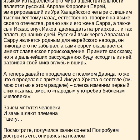
языком из параллельного мира в действительности
является русский. Авраам Фаррович Еврей,
эмигрировавший из Ура Халдейского четыре с лишним
тысячи лет тому назад, естественно, говорил на языке
своего отечества, равно как и его жена Сарра, а также
сын Исаак, внук Иаков, двенадцать патриархов… и так
вплоть до наших дней. Русский язык через Авраама и
Сарру является родным для еврейского народа, он
никогда его не забывал, а сами евреи оказывается,
имеют славянское происхождение. Примите как сказку,
но я в дальнейших рассуждениях буду исходить из неё,
развивая свой миф вглубь и вширь.
А теперь давайте проделаем с псалмом Давида то же,
что я проделал с притчей Иисуса Христа о сеятеле (см.
мою статью в этом разделе) – слегка изменим первый
стих псалма, вместо «народы» употребив библеизм
«человеки»:
Зачем мятутся человеки
И замышляют племена
Тщету…
Посмотрите, получился зачин сонета! Попробуем
достроить его, опираясь на псалом: