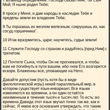
7 возвещу определение: Господь сказал Мне: Ты Сын
Мой; Я ныне родил Тебя;
8 проси у Меня, и дам народы в наследие Тебе и
пределы земли во владение Тебе;
9 Ты поразишь их жезлом железным; сокрушишь их, как
сосуд горшечника".
10 Итак вразумитесь, цари; научитесь, судьи земли!
11 Служите Господу со страхом и радуйтесь [пред Ним] с
трепетом.
12 Почтите Сына, чтобы Он не прогневался, и чтобы
вам не погибнуть в пути вашем, ибо гнев Его возгорится
вскоре. Блаженны все, уповающие на Него.
Давайте допустим (пусть хотя бы в виде
филологической игры) некий параллельный мир, в
котором существует язык-инвариант. Все языки
изменяются во времени, а он один остаётся
неизменным в течение тысяч и тысяч лет. То есть: во
времена Давида этот язык звучал точно так же, как и
сейчас. Я имею все основания утверждать, что таким