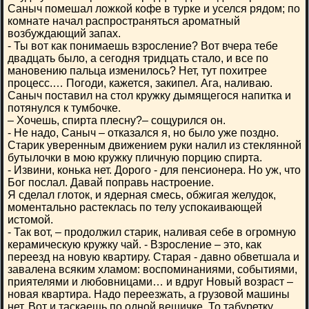
Саныч помешал ложкой кофе в турке и уселся рядом; по
комнате начал распространяться ароматный
возбуждающий запах.
- Ты вот как понимаешь взросление? Вот вчера тебе
двадцать было, а сегодня тридцать стало, и все по
мановению пальца изменилось? Нет, тут похитрее
процесс.… Погоди, кажется, закипел. Ага, наливаю.
Саныч поставил на стол кружку дымящегося напитка и
потянулся к тумбочке.
– Хочешь, спирта плесну?– сощурился он.
- Не надо, Саныч – отказался я, но было уже поздно.
Старик уверенным движением руки налил из стеклянной
бутылочки в мою кружку пличную порцию спирта.
- Извини, конька нет. Дорого - для пенсионера. Но уж, что
Бог послал. Давай поправь настроение.
Я сделал глоток, и ядерная смесь, обжигая желудок,
моментально растеклась по телу успокаивающей
истомой.
- Так вот, – продолжил старик, наливая себе в огромную
керамическую кружку чай. - Взросление – это, как
переезд на новую квартиру. Старая - давно обветшала и
завалена всяким хламом: воспоминаниями, событиями,
приятелями и любовницами… и вдруг Новый возраст –
новая квартира. Надо переезжать, а грузовой машины
нет. Вот и таскаешь по одной вещичке. То табуретку