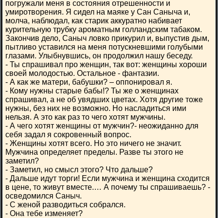
погружали меня в состояния отрешенности и
умиротворения. Я сидел на маяке у Сан Саныча и,
молча, наблюдал, как старик аккуратно набивает
курительную трубку ароматным голландским табаком.
Закончив дело, Саныч ловко прикурил и, выпустив дым,
пытливо уставился на меня потускневшими голубыми
глазами. Улыбнувшись, он продолжил нашу беседу.
- Ты спрашивал про женщин, так вот: женщины хороши
своей молодостью. Остальное - фантазии.
- А как же матери, бабушки? – оппонировал я.
- Кому нужны старые бабы!? Ты же о женщинах
спрашивал, а не об увядших цветах. Хотя другие тоже
нужны, без них не возможно. Но насладиться ими
нельзя. А это как раз то чего хотят мужчины.
- А чего хотят женщины от мужчин?- неожиданно для
себя задал я сокровенный вопрос.
- Женщины хотят всего. Но это ничего не значит.
Мужчина определяет пределы. Разве ты этого не
заметил?
- Заметил, но смысл этого? Что дальше?
- Дальше идут торги! Если мужчина и женщина сходится
в цене, то живут вместе.… А почему ты спрашиваешь? -
осведомился Саныч.
- С женой разводиться собрался.
- Она тебе изменяет?