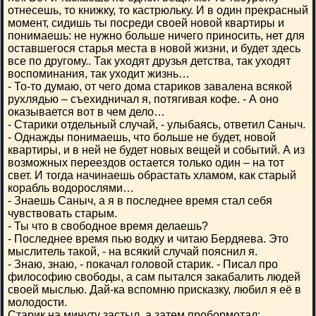
отнесешь, то книжку, то кастрюльку. И в один прекрасный
момент, сидишь ты посреди своей новой квартиры и
понимаешь: не нужно больше ничего приносить, нет для
оставшегося старья места в новой жизни, и будет здесь
все по другому.. Так уходят друзья детства, так уходят
воспоминания, так уходит жизнь…
- То-то думаю, от чего дома стариков завалена всякой
рухлядью – съехидничал я, потягивая кофе. - А оно
оказывается вот в чем дело…
- Старики отдельный случай, - улыбаясь, ответил Саныч.
- Однажды понимаешь, что больше не будет, новой
квартиры, и в ней не будет новых вещей и событий. А из
возможных переездов остается только один – на тот
свет. И тогда начинаешь обрастать хламом, как старый
корабль водорослями…
- Знаешь Саныч, а я в последнее время стал себя
чувствовать старым.
- Ты что в свободное время делаешь?
- Последнее время пью водку и читаю Бердяева. Это
мыслитель такой, - на всякий случай пояснил я.
- Знаю, знаю, - покачал головой старик. - Писал про
философию свободы, а сам пытался закабалить людей
своей мыслью. Дай-ка вспомню присказку, любил я её в
молодости.
Старик на минуту застыл, а затем пробормотал: