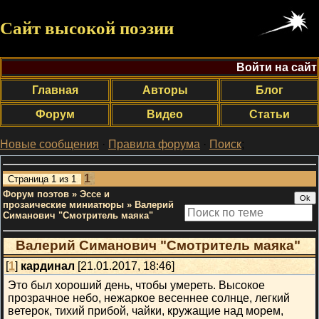
Сайт высокой поэзии
Войти на сайт
Главная
Авторы
Блог
Форум
Видео
Статьи
Новые сообщения
·
Правила форума
·
Поиск
;
1
Страница
1
из
1
Форум поэтов
»
Эссе и
прозаические миниатюры
»
Валерий
Симанович "Смотритель маяка"
Валерий Симанович "Смотритель маяка"
[
1
]
кардинал
[21.01.2017, 18:46]
Это был хороший день, чтобы умереть. Высокое
прозрачное небо, нежаркое весеннее солнце, легкий
ветерок, тихий прибой, чайки, кружащие над морем,