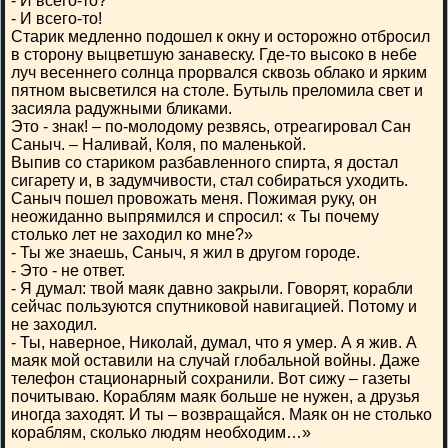
- И всего-то?
- И всего-то!
Старик медленно подошел к окну и осторожно отбросил
в сторону выцветшую занавеску. Где-то высоко в небе
луч весеннего солнца прорвался сквозь облако и ярким
пятном высветился на столе. Бутыль преломила свет и
засияла радужными бликами.
Это - знак! – по-молодому резвясь, отреагировал Сан
Саныч. – Наливай, Коля, по маленькой.
Выпив со стариком разбавленного спирта, я достал
сигарету и, в задумчивости, стал собираться уходить.
Саныч пошел провожать меня. Пожимая руку, он
неожиданно выпрямился и спросил: « Ты почему
столько лет не заходил ко мне?»
- Ты же знаешь, Саныч, я жил в другом городе.
- Это - не ответ.
- Я думал: твой маяк давно закрыли. Говорят, корабли
сейчас пользуются спутниковой навигацией. Потому и
не заходил.
- Ты, наверное, Николай, думал, что я умер. А я жив. А
маяк мой оставили на случай глобальной войны. Даже
телефон стационарный сохранили. Вот сижу – газеты
почитываю. Кораблям маяк больше не нужен, а друзья
иногда заходят. И ты – возвращайся. Маяк он не столько
кораблям, сколько людям необходим…»