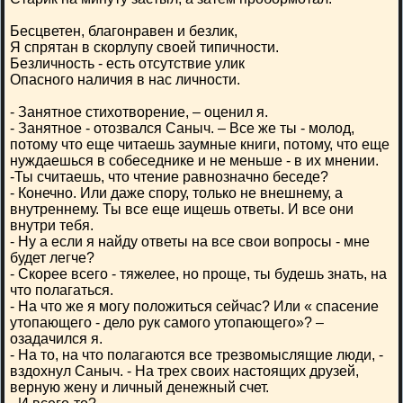
Бесцветен, благонравен и безлик,
Я спрятан в скорлупу своей типичности.
Безличность - есть отсутствие улик
Опасного наличия в нас личности.
- Занятное стихотворение, – оценил я.
- Занятное - отозвался Саныч. – Все же ты - молод,
потому что еще читаешь заумные книги, потому, что еще
нуждаешься в собеседнике и не меньше - в их мнении.
-Ты считаешь, что чтение равнозначно беседе?
- Конечно. Или даже спору, только не внешнему, а
внутреннему. Ты все еще ищешь ответы. И все они
внутри тебя.
- Ну а если я найду ответы на все свои вопросы - мне
будет легче?
- Скорее всего - тяжелее, но проще, ты будешь знать, на
что полагаться.
- На что же я могу положиться сейчас? Или « спасение
утопающего - дело рук самого утопающего»? –
озадачился я.
- На то, на что полагаются все трезвомыслящие люди, -
вздохнул Саныч. - На трех своих настоящих друзей,
верную жену и личный денежный счет.