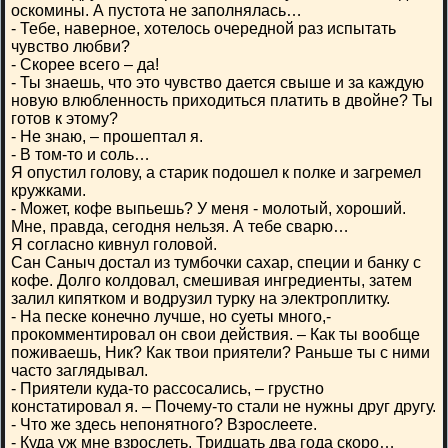
оскомины. А пустота не заполнялась…
- Тебе, наверное, хотелось очередной раз испытать
чувство любви?
- Скорее всего – да!
- Ты знаешь, что это чувство дается свыше и за каждую
новую влюбленность приходиться платить в двойне? Ты
готов к этому?
- Не знаю, – прошептал я.
- В том-то и соль…
Я опустил голову, а старик подошел к полке и загремел
кружками.
- Может, кофе выпьешь? У меня - молотый, хороший.
Мне, правда, сегодня нельзя. А тебе сварю…
Я согласно кивнул головой.
Сан Саныч достал из тумбочки сахар, специи и банку с
кофе. Долго колдовал, смешивая ингредиенты, затем
залил кипятком и водрузил турку на электроплитку.
- На песке конечно лучше, но суеты много,-
прокомментировал он свои действия. – Как ты вообще
поживаешь, Ник? Как твои приятели? Раньше ты с ними
часто заглядывал.
- Приятели куда-то рассосались, – грустно
констатировал я. – Почему-то стали не нужны друг другу.
- Что же здесь непонятного? Взрослеете.
- Куда уж мне взрослеть. Тридцать два года скоро…