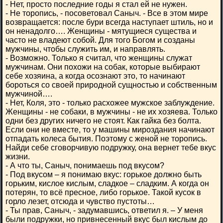
- Нет, просто последние годы я стал ей не нужен.
- Не торопись, - посоветовал Саныч. - Все в этом мире
возвращается: после бури всегда наступает штиль, но и
он ненадолго…. Женщины - мятущиеся существа и
часто не владеют собой. Для того Богом и созданы
мужчины, чтобы служить им, и направлять.
- Возможно. Только я считал, что женщины служат
мужчинам. Они похожи на собак, которые выбирают
себе хозяина, а когда осознают это, то начинают
бороться со своей природной сущностью и собственным
мужчиной….
- Нет, Коля, это - только расхожее мужское заблуждение.
Женщины - не собаки, в мужчины - не их хозяева. Только
одни без других ничего не стоят. Как гайка без болта.
Если они не вместе, то у машины мироздания начинают
отпадать колеса бытия. Поэтому с женой не торопись.
Найди себе сговорчивую подружку, она вернет тебе вкус
жизни.
- А что ты, Саныч, понимаешь под вкусом?
- Под вкусом – я понимаю вкус: горькое должно быть
горьким, кислое кислым, сладкое – сладким. А когда он
потерян, то всё пресное, либо горькое. Такой кусок в
горло лезет, отсюда и чувство пустоты…
- Ты прав, Саныч, - задумавшись, ответил я. – У меня
были подружки, но привнесенный вкус был кислым до