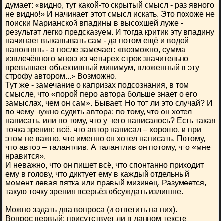
думает: «видно, тут какой-то скрытый смысл - раз явного
не видно!» И начинает этот смысл искать. Это похоже не
поиски Марианской впадины в высохшей луже -
результат легко предсказуем. И тогда критик эту впадину
начинает выкапывать сам - да потом ещё и водой
наполнять - а после замечает: «возможно, сумма
извлечённого мною из четырех строк значительно
превышает объективный минимум, вложенный в эту
строфу автором...» Возможно.
Тут же - замечание о капризах подсознания, в том
смысле, что «порой перо автора больше знает о его
замыслах, чем он сам». Бывает. Но тот ли это случай? И
по чему нужно судить автора: по тому, что он хотел
написать, или по тому, что у него написалось? Есть такая
точка зрения: всё, что автор написал – хорошо, и при
этом не важно, что именно он хотел написать. Потому,
что автор – талантлив. А талантлив он потому, что «мне
нравится».
И неважно, что он пишет всё, что спонтанно приходит
ему в голову, что диктует ему в каждый отдельный
момент левая пятка или правый мизинец. Разумеется,
такую точку зрения всерьёз обсуждать излишне.
Можно задать два вопроса (и ответить на них).
Вопрос первый: присутствует ли в данном тексте