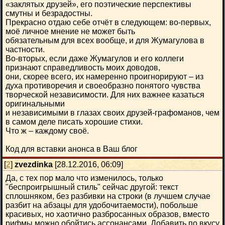
«заклятых друзей», его поэтические перспективы
смутны и безрадостны.
Прекрасно отдаю себе отчёт в следующем: во-первых,
моё личное мнение не может быть
обязательным для всех вообще, и для Жумагулова в
частности.
Во-вторых, если даже Жумагулов и его коллеги
признают справедливость моих доводов,
они, скорее всего, их намеренно проигнорируют – из
духа противоречия и своеобразно понятого чувства
творческой независимости. Для них важнее казаться
оригинальными
и независимыми в глазах своих друзей-графоманов, чем
в самом деле писать хорошие стихи.
Что ж – каждому своё.
Код для вставки анонса в Ваш блог
[
2
]
zvezdinka
[28.12.2016, 06:09]
Да, с тех пор мало что изменилось, только
"беспроигрышный стиль" сейчас другой: текст
сплошняком, без разбивки на строки (в лучшем случае
разбит на абзацы для удобочитаемости), побольше
красивых, но хаотично разбросанных образов, вместо
рифмы можно обойтись ассонансами. Добавить по вкусу