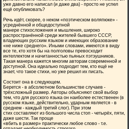
уже давно его написал (и даже два) - просто не успел
ещё опубликовать?
Речь идёт, скорее, о неком «поэтическом воляпюке» -
усреднённой и общедоступной
манере стихосложения и мышления, широко
распространённой среди жителей бывшего СССР,
владеющих русским языком и имеющих образование
«не ниже среднего». Иными словами, имеются в виду
все те, кто хотя бы на полголовы превосходит
интеллектом и начитанностью пьяных пэтэушников.
Такая манера кажется многим авторам современной и
доступной. Она идеально подходит тем, кто ещё не
знает, что такое стихи, но уже решил их писать.
Состоит она в следующем.
Берется - в абсолютном большинстве случаев -
трёхсложный размер. Авторы объясняют свой выбор
тем, что для русского языка он наиболее естественен (в
русском языке, действительно, ударным является - в
среднем - каждый третий слог). При этом
стих составляют из большого числа стоп - четырёх, пяти,
даже шести. Так проще
«вбить в размер» практически любое слово - т.е.
отпадает необходимость строгого