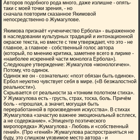
Авторов подобного рода много, даже излишне - опять-
таки с моей точки зрения, - но
сначала повторим сказанное Якимовой
непосредственно о Жумагулове.
Якимова признаёт «ученичество Ербола» - выраженное
в наследовании культурных традиций и интонационной
окраске текста, но вместе с тем утверждает, что это - не
главное, а главное - собственный голос автора
(который, по мнению критика, заметнее всего в лирике -
«наиболее искренней части монолога Ербола»).
Следующее утверждение: Жумагулов «монологичен».
Потому, что одинок.
Одинок же он - сознательно: «поэт обязан быть одинок».
Ербол неуютно чувствует себя в мире. («В безжалостной
реальности»).
Скрывается от реальности за «тонким полотном стиха».
У Жумагулова есть - грусть, страх, тоска, боль. Причём
боль - «прошлая, а значит, могущая быть
переработанной в произведения искусства». В стихах
Жумагулова «зачастую важнее эмоциональный всплеск,
а не содержание». «Эпицентр поэтического
миропорядка» Жумагулова - Любовь и «собственный
гений». (Про «гений» Жумагулова распространяться не
буду, это слишком уязвимое место автора - и