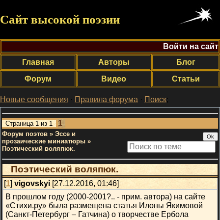
Сайт высокой поэзии
Войти на сайт
Главная
Авторы
Блог
Форум
Видео
Статьи
Новые сообщения
·
Правила форума
·
Поиск
;
1
Страница
1
из
1
Форум поэтов
»
Эссе и
прозаические миниатюры
»
Поэтический воляпюк.
Поэтический воляпюк.
[
1
]
vigovskyi
[27.12.2016, 01:46]
В прошлом году (2000-2001?.. - прим. автора) на сайте
«Стихи.ру» была размещена статья Илоны Якимовой
(Санкт-Петербург – Гатчина) о творчестве Ербола