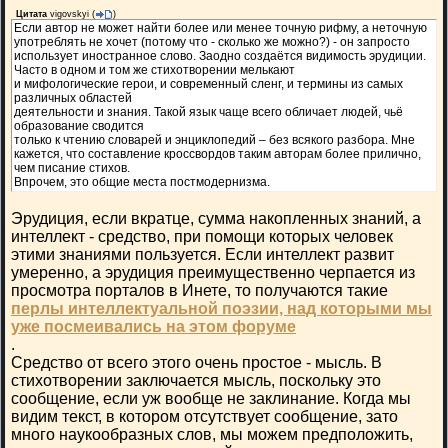
Цитата
vigovskyi
(
)
Если автор не может найти более или менее точную рифму, а неточную
употреблять не хочет (потому что - сколько же можно?) - он запросто
использует иностранное слово. Заодно создаётся видимость эрудиции.
Часто в одном и том же стихотворении мелькают
и мифологические герои, и современный сленг, и термины из самых
различных областей
деятельности и знания. Такой язык чаще всего обличает людей, чьё
образование сводится
только к чтению словарей и энциклопедий – без всякого разбора. Мне
кажется, что составление кроссвордов таким авторам более прилично,
чем писание стихов.
Впрочем, это общие места постмодернизма.
Эрудиция, если вкратце, сумма накопленных знаний, а
интеллект - средство, при помощи которых человек
этими знаниями пользуется. Если интеллект развит
умеренно, а эрудиция преимущественно черпается из
просмотра порталов в Инете, то получаются такие
перлы интеллектуальной поэзии, над которыми мы
уже посмеивались на этом форуме
.
Средство от всего этого очень простое - мысль. В
стихотворении заключается мысль, поскольку это
сообщение, если уж вообще не заклинание. Когда мы
видим текст, в котором отсутствует сообщение, зато
много наукообразных слов, мы можем предположить,