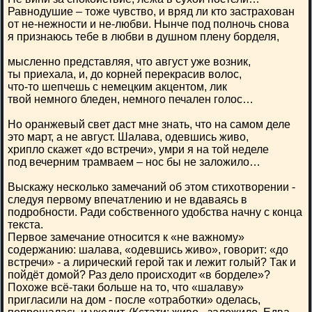
Равнодушие – тоже чувство, и вряд ли кто застрахован
от не-нежности и не-любви. Нынче под полночь снова
я признаюсь тебе в любви в душном плену борделя,
мысленно представляя, что август уже возник,
ты приехала, и, до корней перекрасив волос,
что-то шепчешь с немецким акцентом, лик
твой немного бледен, немного печален голос…
Но оранжевый свет даст мне знать, что на самом деле
это март, а не август. Шалава, одевшись живо,
хрипло скажет «до встречи», умри я на той неделе
под вечерним трамваем – нос бы не заложило…
Выскажу несколько замечаний об этом стихотворении -
следуя первому впечатлению и не вдаваясь в
подробности. Ради собственного удобства начну с конца
текста.
Первое замечание относится к «не важному»
содержанию: шалава, «одевшись живо», говорит: «до
встречи» - а лирический герой так и лежит голый? Так и
пойдёт домой? Раз дело происходит «в борделе»?
Похоже всё-таки больше на то, что «шалаву»
пригласили на дом - после «отработки» оделась,