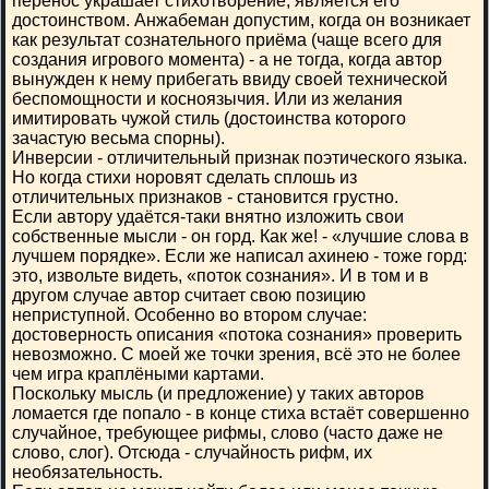
перенос украшает стихотворение, является его
достоинством. Анжабеман допустим, когда он возникает
как результат сознательного приёма (чаще всего для
создания игрового момента) - а не тогда, когда автор
вынужден к нему прибегать ввиду своей технической
беспомощности и косноязычия. Или из желания
имитировать чужой стиль (достоинства которого
зачастую весьма спорны).
Инверсии - отличительный признак поэтического языка.
Но когда стихи норовят сделать сплошь из
отличительных признаков - становится грустно.
Если автору удаётся-таки внятно изложить свои
собственные мысли - он горд. Как же! - «лучшие слова в
лучшем порядке». Если же написал ахинею - тоже горд:
это, извольте видеть, «поток сознания». И в том и в
другом случае автор считает свою позицию
неприступной. Особенно во втором случае:
достоверность описания «потока сознания» проверить
невозможно. С моей же точки зрения, всё это не более
чем игра краплёными картами.
Поскольку мысль (и предложение) у таких авторов
ломается где попало - в конце стиха встаёт совершенно
случайное, требующее рифмы, слово (часто даже не
слово, слог). Отсюда - случайность рифм, их
необязательность.