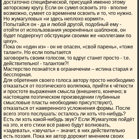
достаточно специфической, присущей именно этому
авторскому кругу. Если он сумел освоить это - вполне
возможно, сумеет со временем освоить и то, что нужно.
Но жумагуловых «и здесь неплохо кормят».
Попытайся он - да и любой другой, подобный ему -
отойти от использования укоренённых шаблонов, он
будет подвергнут обструкции своими же «коллегами по
цеху».
Пока он «один из» - он не опасен, «свой парень», «тоже
талант». Но если попытается
заговорить своим голосом, то вдруг станет просто - т.е.
действительно! - талантом?!
Мастерство познаётся в ограничении – истина старая и
бесспорная.
Для обретения своего голоса автору просто необходимо
отказаться от поэтического воляпюка, прийти к чёткости
и простоте выражения смысла (внешнего, конечно; в
настоящем поэтическом произведении глубинные
смысловые пласты необходимо присутствуют),
отказаться от намеренного усложнения формы. После
всего этого послушать: осталось ли хоть что-нибудь?
Есть ли хоть какой-нибудь звук? Если Жумагулов пойдёт
на это, и его стихи всё равно будут волновать,
«задевать», «звучать» – значит, в них действительно
есть поэзия. Пока же автор дорожит мнением своих