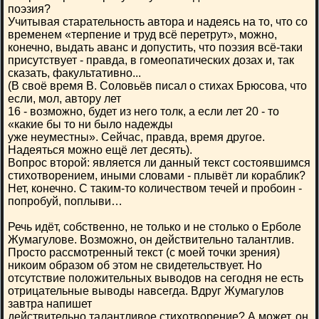
поэзия?
Учитывая старательность автора и надеясь на то, что со
временем «терпение и труд всё перетрут», можно,
конечно, выдать аванс и допустить, что поэзия всё-таки
присутствует - правда, в гомеопатических дозах и, так
сказать, факультативно...
(В своё время В. Соловьёв писал о стихах Брюсова, что
если, мол, автору лет
16 - возможно, будет из него толк, а если лет 20 - то
«какие бы то ни было надежды
уже неуместны». Сейчас, правда, время другое.
Надеяться можно ещё лет десять).
Вопрос второй: является ли данный текст состоявшимся
стихотворением, иными словами - плывёт ли кораблик?
Нет, конечно. С таким-то количеством течей и пробоин -
попробуй, поплыви…
Речь идёт, собственно, не только и не столько о Ерболе
Жумагулове. Возможно, он действительно талантлив.
Просто рассмотренный текст (с моей точки зрения)
никоим образом об этом не свидетельствует. Но
отсутствие положительных выводов на сегодня не есть
отрицательные выводы навсегда. Вдруг Жумагулов
завтра напишет
действительно талантливое стихотворение? А может, он