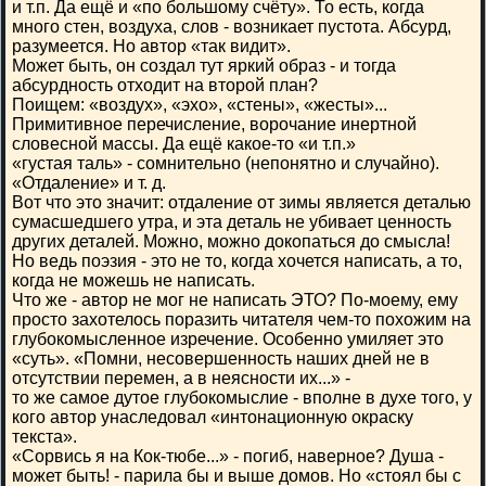
и т.п. Да ещё и «по большому счёту». То есть, когда
много стен, воздуха, слов - возникает пустота. Абсурд,
разумеется. Но автор «так видит».
Может быть, он создал тут яркий образ - и тогда
абсурдность отходит на второй план?
Поищем: «воздух», «эхо», «стены», «жесты»...
Примитивное перечисление, ворочание инертной
словесной массы. Да ещё какое-то «и т.п.»
«густая таль» - сомнительно (непонятно и случайно).
«Отдаление» и т. д.
Вот что это значит: отдаление от зимы является деталью
сумасшедшего утра, и эта деталь не убивает ценность
других деталей. Можно, можно докопаться до смысла!
Но ведь поэзия - это не то, когда хочется написать, а то,
когда не можешь не написать.
Что же - автор не мог не написать ЭТО? По-моему, ему
просто захотелось поразить читателя чем-то похожим на
глубокомысленное изречение. Особенно умиляет это
«суть». «Помни, несовершенность наших дней не в
отсутствии перемен, а в неясности их...» -
то же самое дутое глубокомыслие - вполне в духе того, у
кого автор унаследовал «интонационную окраску
текста».
«Сорвись я на Кок-тюбе...» - погиб, наверное? Душа -
может быть! - парила бы и выше домов. Но «стоял бы с