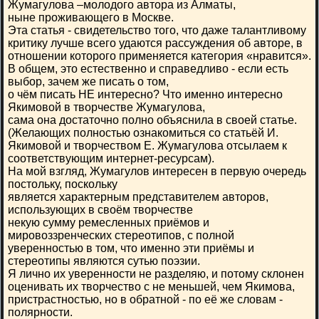
Жумагулова –молодого автора из Алматы,
ныне проживающего в Москве.
Эта статья - свидетельство того, что даже талантливому
критику лучше всего удаются рассуждения об авторе, в
отношении которого применяется категория «нравится».
В общем, это естественно и справедливо - если есть
выбор, зачем же писать о том,
о чём писать НЕ интересно? Что именно интересно
Якимовой в творчестве Жумагулова,
сама она достаточно полно объяснила в своей статье.
(Желающих полностью ознакомиться со статьёй И.
Якимовой и творчеством Е. Жумагулова отсылаем к
соответствующим интернет-ресурсам).
На мой взгляд, Жумагулов интересен в первую очередь
постольку, поскольку
является характерным представителем авторов,
использующих в своём творчестве
некую сумму ремесленных приёмов и
мировоззренческих стереотипов, с полной
уверенностью в том, что именно эти приёмы и
стереотипы являются сутью поэзии.
Я лично их уверенности не разделяю, и потому склонен
оценивать их творчество с не меньшей, чем Якимова,
пристрастностью, но в обратной - по её же словам -
полярности.