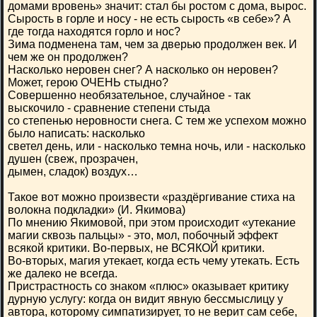
домами вровень» значит: стал бы ростом с дома, вырос.
Сырость в горле и носу - не есть сырость «в себе»? А
где тогда находятся горло и нос?
Зима подменена там, чем за дверью продолжен век. И
чем же он продолжен?
Насколько неровен снег? А насколько он неровен?
Может, герою ОЧЕНЬ стыдно?
Совершенно необязательное, случайное - так
выскочило - сравнение степени стыда
со степенью неровности снега. С тем же успехом можно
было написать: насколько
светел день, или - насколько темна ночь, или - насколько
душен (свеж, прозрачен,
дымен, сладок) воздух…
Такое вот можно произвести «раздёргивание стиха на
волокна подкладки» (И. Якимова)
По мнению Якимовой, при этом происходит «утекание
магии сквозь пальцы» - это, мол, побочный эффект
всякой критики. Во-первых, не ВСЯКОЙ критики.
Во-вторых, магия утекает, когда есть чему утекать. Есть
же далеко не всегда.
Пристрастность со знаком «плюс» оказывает критику
дурную услугу: когда он видит явную бессмыслицу у
автора, которому симпатизирует, то не верит сам себе,