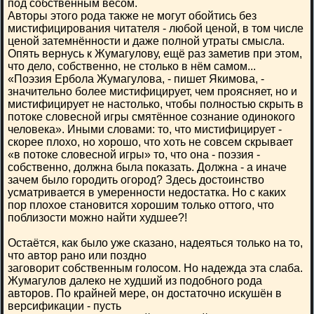
под собственным весом.
Авторы этого рода также не могут обойтись без
мистифицирования читателя - любой ценой, в том числе
ценой затемнённости и даже полной утраты смысла.
Опять вернусь к Жумагулову, ещё раз заметив при этом,
что дело, собственно, не столько в нём самом...
«Поэзия Ербола Жумагулова, - пишет Якимова, -
значительно более мистифицирует, чем проясняет, но и
мистифицирует не настолько, чтобы полностью скрыть в
потоке словесной игры смятённое сознание одинокого
человека». Иными словами: то, что мистифицирует -
скорее плохо, но хорошо, что хоть не совсем скрывает
«в потоке словесной игры» то, что она - поэзия -
собственно, должна была показать. Должна - а иначе
зачем было городить огород? Здесь достоинство
усматривается в умеренности недостатка. Но с каких
пор плохое становится хорошим только оттого, что
поблизости можно найти худшее?!
Остаётся, как было уже сказано, надеяться только на то,
что автор рано или поздно
заговорит собственным голосом. Но надежда эта слаба.
Жумагулов далеко не худший из подобного рода
авторов. По крайней мере, он достаточно искушён в
версификации - пусть