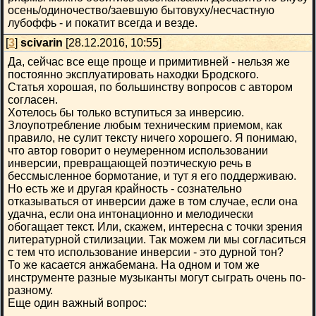
осень/одиночество/заевшую бытовуху/несчастную
лубоффь - и покатит всегда и везде.
[
3
]
scivarin
[28.12.2016, 10:55]
Да, сейчас все еще проще и примитивней - нельзя же
постоянно эксплуатировать находки Бродского.
Статья хорошая, по большинству вопросов с автором
согласен.
Хотелось бы только вступиться за инверсию.
Злоупотребление любым техническим приемом, как
правило, не сулит тексту ничего хорошего. Я понимаю,
что автор говорит о неумеренном использовании
инверсии, превращающей поэтическую речь в
бессмысленное бормотание, и тут я его поддерживаю.
Но есть же и другая крайность - сознательно
отказываться от инверсии даже в том случае, если она
удачна, если она интонационно и мелодически
обогащает текст. Или, скажем, интересна с точки зрения
литературной стилизации. Так можем ли мы согласиться
с тем что использование инверсии - это дурной тон?
То же касается анжабемана. На одном и том же
инструменте разные музыканты могут сыграть очень по-
разному.
Еще один важный вопрос: