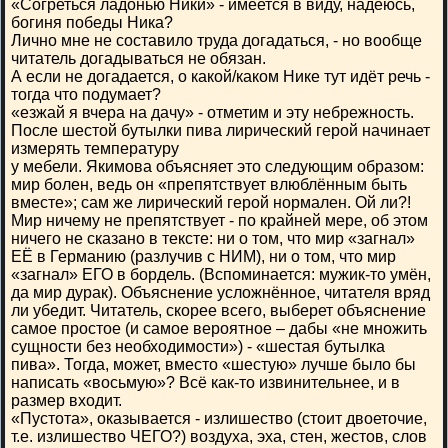
«Согреться ладонью Ники» - имеется в виду, надеюсь,
богиня победы Ника?
Лично мне не составило труда догадаться, - но вообще
читатель догадываться не обязан.
А если не догадается, о какой/каком Нике тут идёт речь -
тогда что подумает?
«езжай я вчера на дачу» - отметим и эту небрежность.
После шестой бутылки пива лирический герой начинает
измерять температуру
у мебели. Якимова объясняет это следующим образом:
мир болен, ведь он «препятствует влюблённым быть
вместе»; сам же лирический герой нормален. Ой ли?!
Мир ничему не препятствует - по крайней мере, об этом
ничего не сказано в тексте: ни о том, что мир «загнал»
ЕЁ в Германию (разлучив с НИМ), ни о том, что мир
«загнал» ЕГО в бордель. (Вспоминается: мужик-то умён,
да мир дурак). Объяснение усложнённое, читателя вряд
ли убедит. Читатель, скорее всего, выберет объяснение
самое простое (и самое вероятное – дабы «не множить
сущности без необходимости») - «шестая бутылка
пива». Тогда, может, вместо «шестую» лучше было бы
написать «восьмую»? Всё как-то извинительнее, и в
размер входит.
«Пустота», оказывается - излишество (стоит двоеточие,
т.е. излишество ЧЕГО?) воздуха, эха, стен, жестов, слов