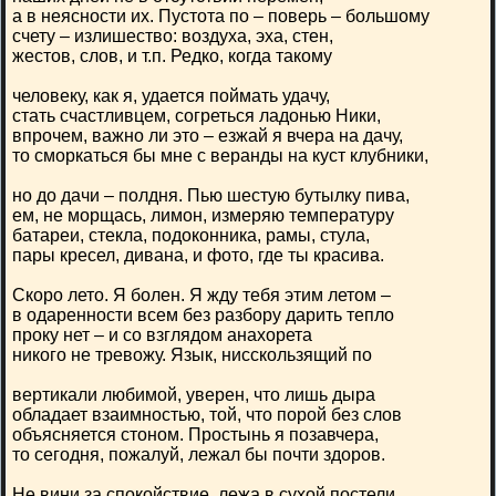
а в неясности их. Пустота по – поверь – большому
счету – излишество: воздуха, эха, стен,
жестов, слов, и т.п. Редко, когда такому
человеку, как я, удается поймать удачу,
стать счастливцем, согреться ладонью Ники,
впрочем, важно ли это – езжай я вчера на дачу,
то сморкаться бы мне с веранды на куст клубники,
но до дачи – полдня. Пью шестую бутылку пива,
ем, не морщась, лимон, измеряю температуру
батареи, стекла, подоконника, рамы, стула,
пары кресел, дивана, и фото, где ты красива.
Скоро лето. Я болен. Я жду тебя этим летом –
в одаренности всем без разбору дарить тепло
проку нет – и со взглядом анахорета
никого не тревожу. Язык, нисскользящий по
вертикали любимой, уверен, что лишь дыра
обладает взаимностью, той, что порой без слов
объясняется стоном. Простынь я позавчера,
то сегодня, пожалуй, лежал бы почти здоров.
Не вини за спокойствие, лежа в сухой постели…