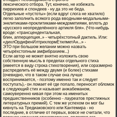
лексического отбора. Тут, конечно, не избежать
пиррихиев и спондеев - ну да это не беда.
Отдельные «пустоты» (если вдруг слога не хватило)
легко заполнить всякого рода вводными-модальными-
энклитиками-проклитиками-междометиями, вплоть до
«русского неопределённого артикля бля». (Что-нибудь
вроде: «трансцендентальная,
блин, апперцепция..» - четырёхстопный дактиль. Или:
«дихлОрдифенИлтрихлормЕтилметАн...» -
ЭТО при большом желании можно назвать
четырёхстопным амфибрахием...)
Если автор не может внятно изложить свою
собственную мысль в пределах отдельного стиха
(имеется в виду строка стихотворения), или соразмерно
распределить её между двумя (и более) стихами
(очевидно, что в таком случае она лучше
воспринимается, - поэтому именно так и следует
поступать),- он ломает её где попало, переносит обломок
в следующий стих и называет анжабеманом,
самоуверенно кивая при этом на именитых
предшественников (особенно - лауреатов престижных
литературных премий). С тем же успехом он мог бы
кивнуть на Тредиаковского или Кантемира - но
последние, в отличие от первых, вовсе не считали, что