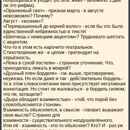
попрощалась и уходит. (Кстати: живо - заложило. Едва
ли это рифма).
«Оранжевый свет» - признак марта - в августе
невозможен? Почему?
Август - «возник»?
«Перекрашенный до корней волос» - если бы это было
единственной небрежностью в тексте!
«Шепчешь с немецким акцентом»? Трудновато шептать
с акцентом.
Что-то в этом есть нарочито-театральное.
Стихотворение же - в целом - претендует на
серьёзность.
«Лёжа в сухой постели» - странное уточнение. Что,
приходилось лежать в мокрой?
«Душный плен борделя» - см. выше, противоречие,
неувязка. Но если даже и так - действительно бордель -
то в этом словосочетании явно присутствует негативная
коннотация. Но стоит ли жаловаться - в бордель силком,
что ли, затащили?
«Дыра обладает взаимностью» - «той, что порой без
слов/объясняется стоном».
Взаимность объясняется, в смысле - говорит, выражает
свои мысли? Странно для
взаимности - существительного неодушевлённого.
Или её - взаимность - кто-то объясняет? Кто? И - раз уж