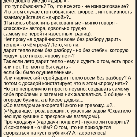
дело дошло уже до «дыры» -
что тут объяснять? То, что всё это - не изнасилование?
И в этом случае стон объясняет, скорее... интенсивность
взаимодействия с «дырой»?..
(Пытаясь объяснить рискованные - мягко говоря -
«пассажи» автора, довольно трудно
самому не перейти известных границ).
Нет проку «в одарённости всем без разбору дарить
тепло» - о чём речь? Лето, что ли,
дарит тепло всем без разбору - но без «тебя», которую
«жду», всё плохо, «проку нет»?
Так если лето дарит тепло - ему и судить о том, есть прок
или нет. Т.е. могло бы судить -
если бы было одушевлённым.
Или лирический герой дарит тепло всем без разбору? А
потом с досадой констатирует, что в этом «проку нет»?
Но это неприлично и просто неумно: создавать самому
себе проблемы и затем на них жаловаться. В общем - в
огороде бузина, а в Киеве дядька...
«Со взглядом анахорета/Никого не тревожу...»?..
(«Чудовище, гроза вершин, с ужасным задом,/Схватило
нёсшую кувшин с прекрасным взглядом»).
Про «додачу» («до дачи полдня») - нужно ли говорить?
И сожаления - о чём? О том, что не приходится
сморкаться на куст клубники? А так хотелось!