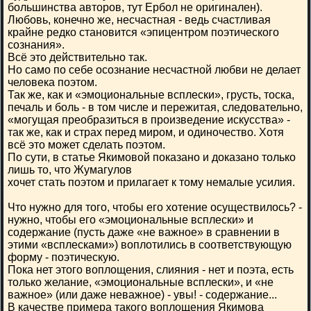
большинства авторов, тут Ербол не оригинален).
Любовь, конечно же, несчастная - ведь счастливая
крайне редко становится «эпицентром поэтического
сознания».
Всё это действительно так.
Но само по себе осознание несчастной любви не делает
человека поэтом.
Так же, как и «эмоциональные всплески», грусть, тоска,
печаль и боль - в том числе и пережитая, следовательно,
«могущая преобразиться в произведение искусства» -
так же, как и страх перед миром, и одиночество. Хотя
всё это может сделать поэтом.
По сути, в статье Якимовой показано и доказано только
лишь то, что Жумагулов
хочет стать поэтом и прилагает к тому немалые усилия.
Что нужно для того, чтобы его хотение осуществилось? -
нужно, чтобы его «эмоциональные всплески» и
содержание (пусть даже «не важное» в сравнении в
этими «всплесками») воплотились в соответствующую
форму - поэтическую.
Пока нет этого воплощения, слияния - нет и поэта, есть
только желание, «эмоциональные всплески», и «не
важное» (или даже неважное) - увы! - содержание...
В качестве примера такого воплощения Якимова