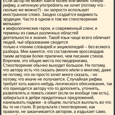
Если автор не может найти более или менее точную
рифму, а неточную употреблять не хочет (потому что -
сколько же можно?) - он запросто использует
иностранное слово. Заодно создаётся видимость
эрудиции. Часто в одном и том же стихотворении
мелькают
и мифологические герои, и современный сленг, и
термины из самых различных областей
деятельности и знания. Такой язык чаще всего обличает
людей, чьё образование сводится
только к чтению словарей и энциклопедий – без всякого
разбора. Мне кажется, что составление кроссвордов
таким авторам более прилично, чем писание стихов.
Впрочем, это общие места постмодернизма.
Стихотворение обычно выходит большое. Не потому,
что автору есть что сказать (много и/или о многом), даже
не потому, что он просто хочет много сказать, - но
потому, что иначе не получается. Случайная рифма
требует хоть какого-нибудь логического обоснования, так
что приходится автору что-то дополнять, уточнять,
разветвлять и ломать сюжет (если он вообще там есть),
забираться в дебри придаточных предложений,
нанизывать падежи - в общем, пытаться выплыть во что
бы то ни стало. В результате стихотворение, как
правило, не заканчивается автором, а издыхает само,