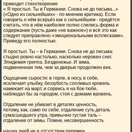
приводит стихотворение
« Я простыл. Ты в Германии. Снова не до письма...»
(«Одно из сильнейших» - по мнению критика). Если
говорить о нём всерьёз как о сильнейшем - придётся
считать, что в нём наиболее полно слились форма и
содержание (пусть даже «не важное») и всё это как
следует приправлено «эмоциональными всплесками».
Приведу его полностью.
Я простыл. Ты – в Германии. Снова не до письма:
стыдно ровно настолько, насколько неровен снег.
Эпидемия гриппа. Безденежье. И зима,
подмененная тем, чем за дверью продолжен век.
Ощущение сырости: в горле, в носу, в себе,
исключает улыбку, беззубость сопливых кровель
намекает на март, и сорвись я на Кок-тюбе,
наблюдал бы за городом, стоя с домами вровень.
Отдаление не убивает в деталях ценность,
потому, как, само по себе, отдаление суть деталь
сумасшедшего утра, привычно густая таль –
отдаление от зимы. Помни, несовершенность
наших дней не в отсутствии перемен,