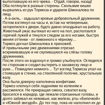
выползавшую из его чрева. - Отдай, говорю, назад!
Оба потянули в разные стороны. Скользкие кишки
вырвались из рук Тормоза и ударили Шмоналова по
лицу.
- А-а-ахль, - задышал кровью добровольный дружинник.
Потом взглянул на часы и, встав на четвереньки,
заторопился к двери, будто давно опаздывал на работу.
Животный ужас вытекал из него на пол, расползался
горячей лужей и тянулся следом за его ногами, быстро
меняя оттенки - от лимонного к чёрному…
Тормоз догнал Шмоналова в прихожей.
И привычными уже движениями отрезал
вскрикивавшую и не скупившуюся на слёзы голову
дружинника.
После этого он вздохнул и громко улыбнулся. Огляделся
по сторонам и сходил вытереть о занавеску лицо и
руки… Помедлил немного… Тут взгляд Тормоза упал на
стоявшую в стенке, на стеклянной полочке, хрустальную
вазу.
Она была доверху наполнена конфетами.
Тормоз хлопнул себя ладонями по коленям и
рассмеялся. Не прекращая смеха, схватил вазу,
бросился в коридор, где лежали отрезанные головы, и
долго забивал их неживые, как железо, рты «Белочкой»
и «Южной звездой». До тех пор, пока не наполнил их до