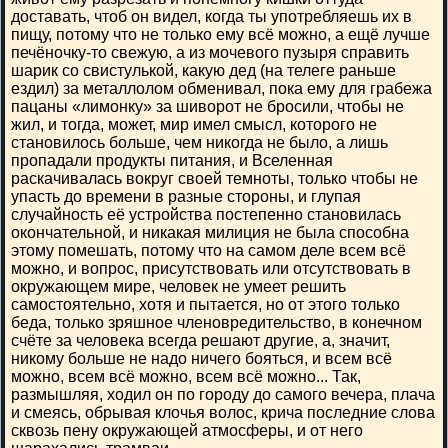
доставать, чтоб он видел, когда ты употребляешь их в
пищу, потому что не только ему всё можно, а ещё лучше
печёночку-то свежую, а из мочевого пузыря справить
шарик со свистулькой, какую дед (на телеге раньше
ездил) за металлолом обменивал, пока ему для грабежа
пацаны «лимонку» за шиворот не бросили, чтобы не
жил, и тогда, может, мир имел смысл, которого не
становилось больше, чем никогда не было, а лишь
пропадали продукты питания, и Вселенная
раскачивалась вокруг своей темноты, только чтобы не
упасть до времени в разные стороны, и глупая
случайность её устройства постепенно становилась
окончательной, и никакая милиция не была способна
этому помешать, потому что на самом деле всем всё
можно, и вопрос, присутствовать или отсутствовать в
окружающем мире, человек не умеет решить
самостоятельно, хотя и пытается, но от этого только
беда, только зряшное членовредительство, в конечном
счёте за человека всегда решают другие, а, значит,
никому больше не надо ничего бояться, и всем всё
можно, всем всё можно, всем всё можно... Так,
размышляя, ходил он по городу до самого вечера, плача
и смеясь, обрывая клочья волос, крича последние слова
сквозь пену окружающей атмосферы, и от него