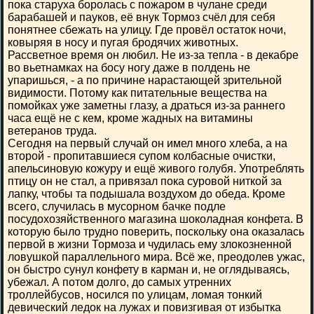
пока старуха боролась с пожаром в чулане среди
барабашей и пауков, её внук Тормоз счёл для себя
понятнее сбежать на улицу. Где провёл остаток ночи,
ковыряя в носу и пугая бродячих животных.
Рассветное время он любил. Не из-за тепла - в декабре
во вьетнамках на босу ногу даже в полдень не
упаришься, - а по причине нарастающей зрительной
видимости. Потому как питательные вещества на
помойках уже заметны глазу, а драться из-за раннего
часа ещё не с кем, кроме жадных на витамины
ветеранов труда.
Сегодня на первый случай он имел много хлеба, а на
второй - пропитавшиеся супом колбасные очистки,
апельсиновую кожуру и ещё живого голубя. Употреблять
птицу он не стал, а привязал пока суровой ниткой за
лапку, чтобы та подышала воздухом до обеда. Кроме
всего, случилась в мусорном бачке подле
посудохозяйственного магазина шоколадная конфета. В
которую было трудно поверить, поскольку она оказалась
первой в жизни Тормоза и чудилась ему злокозненной
ловушкой параллельного мира. Всё же, преодолев ужас,
он быстро сунул конфету в карман и, не оглядываясь,
убежал. А потом долго, до самых утренних
троллейбусов, носился по улицам, ломая тонкий
девический ледок на лужах и повизгивая от избытка