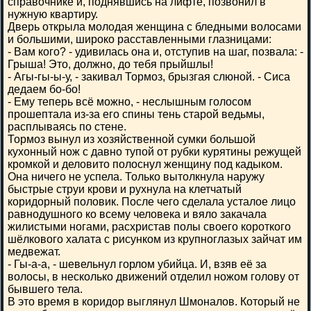
справочнике и, поднявшись на лифте, позвонил в
нужную квартиру.
Дверь открыла молодая женщина с бледными волосами
и большими, широко расставленными глазницами:
- Вам кого? - удивилась она и, отступив на шаг, позвала: -
Грыша! Это, должно, до тебя прыйшлы!
- Агы-гы-ы-у, - закивал Тормоз, брызгая слюной. - Сиса
дедаем бо-бо!
- Ему теперь всё можно, - неслышным голосом
прошептала из-за его спины тень старой ведьмы,
расплываясь по стене.
Тормоз вынул из хозяйственной сумки большой
кухонный нож с давно тупой от рубки курятины режущей
кромкой и деловито полоснул женщину под кадыком.
Она ничего не успела. Только вытолкнула наружу
быстрые струи крови и рухнула на клетчатый
коридорный половик. После чего сделала усталое лицо
равнодушного ко всему человека и вяло закачала
жилистыми ногами, расхристав полы своего короткого
шёлкового халата с рисунком из крупноглазых зайчат им
медвежат.
- Гы-а-а, - шевельнул горлом убийца. И, взяв её за
волосы, в несколько движений отделил ножом голову от
бывшего тела.
В это время в коридор выглянул Шмоналов. Который не