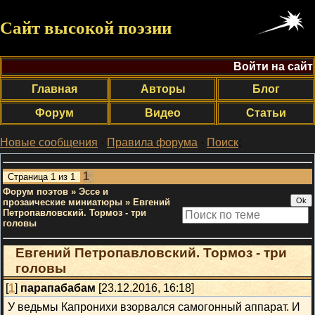
Сайт высокой поэзии
Войти на сайт
Главная
Авторы
Блог
Форум
Видео
Статьи
Новые сообщения
·
Правила форума
·
Поиск
;
1
Страница
1
из
1
Форум поэтов
»
Эссе и
прозаические миниатюры
»
Евгений
Петропавловский. Тормоз - три
головы
Евгений Петропавловский. Тормоз - три
головы
[
1
]
парапабабам
[23.12.2016, 16:18]
У ведьмы Капронихи взорвался самогонный аппарат. И