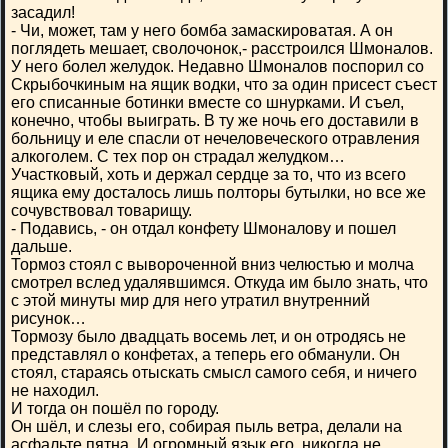
засадил!
- Чи, может, там у него бомба замаскироватая. А он
поглядеть мешает, сволочонок,- расстроился Шмоналов.
У него болел желудок. Недавно Шмоналов поспорил со
Скрыбочкиным на ящик водки, что за один присест съест
его списанные ботинки вместе со шнурками. И съел,
конечно, чтобы выиграть. В ту же ночь его доставили в
больницу и еле спасли от нечеловеческого отравления
алкоголем. С тех пор он страдал желудком…
Участковый, хоть и держал сердце за то, что из всего
ящика ему досталось лишь полторы бутылки, но все же
сочувствовал товарищу.
- Подавись, - он отдал конфету Шмоналову и пошел
дальше.
Тормоз стоял с вывороченной вниз челюстью и молча
смотрел вслед удалявшимся. Откуда им было знать, что
с этой минуты мир для него утратил внутренний
рисунок…
Тормозу было двадцать восемь лет, и он отродясь не
представлял о конфетах, а теперь его обманули. Он
стоял, стараясь отыскать смысл самого себя, и ничего
не находил.
И тогда он пошёл по городу.
Он шёл, и слезы его, собирая пыль ветра, делали на
асфальте пятна. И огромный язык его, никогда не