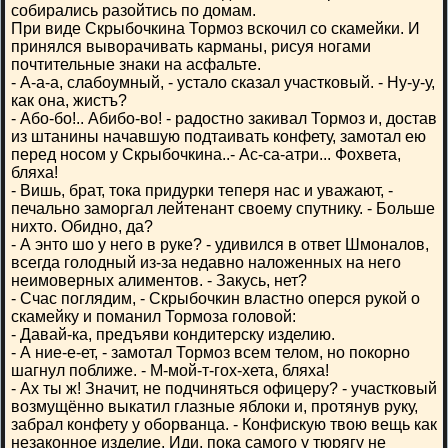
собирались разойтись по домам.
При виде Скрыбочкина Тормоз вскочил со скамейки. И
принялся выворачивать карманы, рисуя ногами
почтительные знаки на асфальте.
- А-а-а, слабоумный, - устало сказал участковый. - Ну-у-у,
как она, жистъ?
- Або-бо!.. Абибо-во! - радостно закивал Тормоз и, достав
из штанины начавшую подтаивать конфету, замотал ею
перед носом у Скрыбочкина..- Ас-са-атри... Фохвета,
бляха!
- Вишь, брат, тока придурки теперя нас и уважают, -
печально заморгал лейтенант своему спутнику. - Больше
нихто. Обидно, да?
- А энто шо у него в руке? - удивился в ответ Шмоналов,
всегда голодный из-за недавно наложенных на него
неимоверных алиментов. - Закусь, нет?
- Счас поглядим, - Скрыбочкин властно оперся рукой о
скамейку и поманил Тормоза головой:
- Давай-ка, предъяви кондитерску изделию.
- А ние-е-ет, - замотал Тормоз всем телом, но покорно
шагнул поближе. - М-мой-т-гох-хета, бляха!
- Ах ты ж! Значит, не подчиняться офицеру? - участковый
возмущённо выкатил глазные яблоки и, протянув руку,
забрал конфету у оборванца. - Конфискую твою вещь как
незаконное изделие. Иди, пока самого у тюрягу не