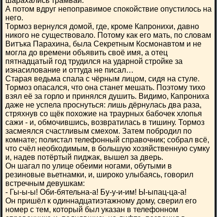
шарахались трамваи.
А потом вдруг непоправимое спокойствие опустилось на
него.
Тормоз вернулся домой, где, кроме Капронихи, давно
никого не существовало. Потому как его мать, по словам
Витъка Парахина, была Секретным Космонавтом и не
могла до времени объявить своё имя, а отец
пятнадцатый год трудился на ударной стройке за
изнасилование и оттуда не писал…
Старая ведьма спала с чёрным лицом, сидя на стуле.
Тормоз опасался, что она станет мешать. Поэтому тихо
взял её за горло и принялся душить. Видимо, Капрониха
даже не успела проснуться: лишь дёрнулась два раза,
стряхнув со щёк похожие на траурных бабочек хлопья
сажи - и, обмочившись, возвратилась в тишину. Тормоз
засмеялся счастливым смехом. Затем побродил по
комнате; полистал телефонный справочник; собрал всё,
что счёл необходимым, в большую хозяйственную сумку
и, надев потёртый пиджак, вышел за дверь.
Он шагал по улице обеими ногами, обутыми в
резиновые вьетнамки, и, широко улыбаясь, говорил
встречным девушкам:
- Гы-ы-ы! Оби-бятельна-а! Бу-у-и-им! Ы-ыпац-ца-а!
Он пришёл к одиннадцатиэтажному дому, сверил его
номер с тем, который был указан в телефонном