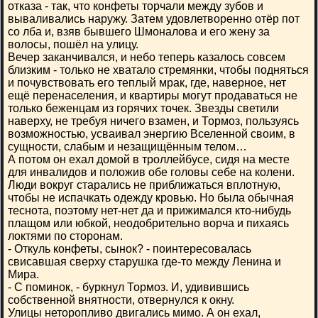
отказа - так, что конфеты торчали между зубов и
вываливались наружу. Затем удовлетворенно отёр пот
со лба и, взяв бывшего Шмоналова и его жену за
волосы, пошёл на улицу.
Вечер заканчивался, и небо теперь казалось совсем
близким - только не хватало стремянки, чтобы подняться
и почувствовать его теплый мрак, где, наверное, нет
ещё перенаселения, и квартиры могут продаваться не
только беженцам из горячих точек. Звезды светили
наверху, не требуя ничего взамен, и Тормоз, пользуясь
возможностью, усваивал энергию Вселенной своим, в
сущности, слабым и незащищённым телом…
А потом он ехал домой в троллейбусе, сидя на месте
для инвалидов и положив обе головы себе на колени.
Люди вокруг старались не приближаться вплотную,
чтобы не испачкать одежду кровью. Но была обычная
теснота, поэтому нет-нет да и прижимался кто-нибудь
плащом или юбкой, неодобрительно ворча и пихаясь
локтями по сторонам.
- Откуль конфеты, сынок? - поинтересовалась
свисавшая сверху старушка где-то между Ленина и
Мира.
- С поминок, - буркнул Тормоз. И, удивившись
собственной внятности, отвернулся к окну.
Улицы неторопливо двигались мимо. А он ехал,