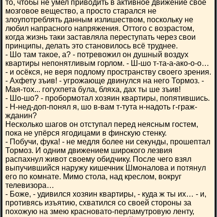
то, чтобы не умел приводить в активное движение своё
мозговое вещество, а просто старался не
злоупотреблять данным излишеством, поскольку не
любил напрасного напряжения. Оттого с возрастом,
когда жизнь таки заставляла переступать через свои
принципы, делать это становилось всё труднее.
- Шо там такое, а? - потревожил он душный воздух
квартиры непонятливым горлом. - Ш-шо т-та-а-ако-о-о…
- и осёкся, не веря подлому пространству своего зрения.
- Ахфету зъив! - угрожающе двинулся на него Тормоз. -
Мая-тох... гогухпета була, бляха, дах ты ше зъив!
- Шо-шо? - пробормотал хозяин квартиры, попятившись.
- Н-нед-доп-понял я, шо в-вам т-тута н-надоть г-граж-
жданин?
Несколько шагов он отступал перед неясным гостем,
пока не упёрся ягодицами в финскую стенку.
- Побучи, фука! - не медля более ни секунды, прошептал
Тормоз. И одним движением широкого лезвия
распахнул живот своему обидчику. После чего взял
выпучившийся наружу кишечник Шмоналова и потянул
его по комнате. Мимо стола, над креслом, вокруг
телевизора…
- Боже, - удивился хозяин квартиры, - куда ж ты их… - и,
противясь изъятию, схватился со своей стороны за
похожую на змею красновато-перламутровую ленту,