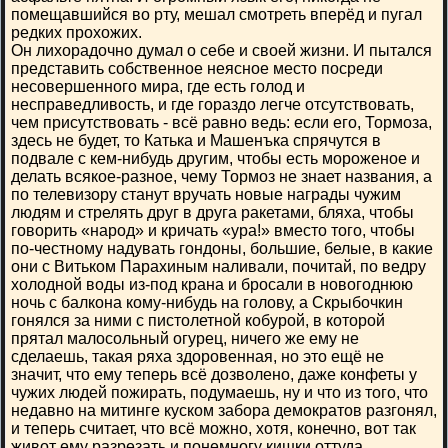
помещавшийся во рту, мешал смотреть вперёд и пугал
редких прохожих.
Он лихорадочно думал о себе и своей жизни. И пытался
представить собственное неясное место посреди
несовершенного мира, где есть голод и
несправедливость, и где гораздо легче отсутствовать,
чем присутствовать - всё равно ведь: если его, Тормоза,
здесь не будет, то Катька и Машенъка спрячутся в
подвале с кем-нибудь другим, чтобы есть мороженое и
делать всякое-разное, чему Тормоз не знает названия, а
по телевизору станут вручать новые награды чужим
людям и стрелять друг в друга ракетами, бляха, чтобы
говорить «народ» и кричать «ура!» вместо того, чтобы
по-честному надувать гондоны, большие, белые, в какие
они с Витьком Парахиным наливали, почитай, по ведру
холодной воды из-под крана и бросали в новогоднюю
ночь с балкона кому-нибудь на голову, а Скрыбочкин
гонялся за ними с пистолетной кобурой, в которой
прятал малосольный огурец, ничего же ему не
сделаешь, такая ряха здоровенная, но это ещё не
значит, что ему теперь всё дозволено, даже конфеты у
чужих людей пожирать, подумаешь, ну и что из того, что
недавно на митинге куском забора демократов разгонял,
и теперь считает, что всё можно, хотя, конечно, вот так
живот ему разрезать и понемногу кишки оттуда