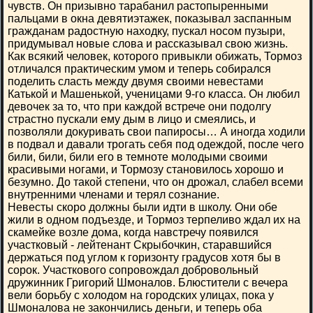
чувств. Он призывно тарабанил растопыренными
пальцами в окна девятиэтажек, показывал заспанным
гражданам радостную находку, пускал носом пузыри,
придумывал новые слова и рассказывал свою жизнь.
Как всякий человек, которого привыкли обижать, Тормоз
отличался практическим умом и теперь собирался
поделить сласть между двумя своими невестами
Катькой и Машенькой, ученицами 9-го класса. Он любил
девочек за то, что при каждой встрече они подолгу
страстно пускали ему дым в лицо и смеялись, и
позволяли докуривать свои папиросы… А иногда ходили
в подвал и давали трогать себя под одеждой, после чего
били, били, били его в темноте молодыми своими
красивыми ногами, и Тормозу становилось хорошо и
безумно. До такой степени, что он дрожал, слабел всеми
внутренними членами и терял сознание.
Невесты скоро должны были идти в школу. Они обе
жили в одном подъезде, и Тормоз терпеливо ждал их на
скамейке возле дома, когда навстречу появился
участковый - лейтенант Скрыбочкин, старавшийся
держаться под углом к горизонту градусов хотя бы в
сорок. Участкового сопровождал добровольный
дружинник Григорий Шмоналов. Блюстители с вечера
вели борьбу с холодом на городских улицах, пока у
Шмоналова не закончились деньги, и теперь оба