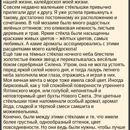
нашей жизни, калейдоскоп моей жизни.
Совсем недавно маленькие стёклышки привычно
прилегали друг к другу. Я уже успела привыкнуть к
такому, достаточно постоянному их расположению и
сочетанию. В той мозаике было много радостных
зелёных оттенков: это оливковая нежность листьев
деревьев и трав. Яркие стёкла были насыщенны
красками живых цветов – жёлтых цветов, самых
любимых. А какие ароматы ассоциировались с этими
расцветками моего калейдоскопа!
Ещё там на тёмных стёклах ночного неба блестели
золотистые ёжики звёзд и перекатывалась весёлым
боком серебряная Силена. Утром, она не могла устоять
перед яркой силой нового дня, и тогда лазурь летнего
неба заполняла мои глаза, отражаясь и играя в них.
Моя вечная мечта о море тоже имела свой цвет. Иногда
бирюзовый, как у той спокойной поверхности утреннего
Ялтинского моря, или голубой, непонятный и
неповторимый цвет бухты Нового Света. Эти цветные
стёклышки тоже напоминали особый аромат, аромат
йода, сладкой и тёрпкой смеси самшита и
можжевельника.
Конечно, были между этими стёклами и те, что имели
более грустный, однообразный оттенок, цвет
повседневности. Но они ведь были нужны, чтобы лучше