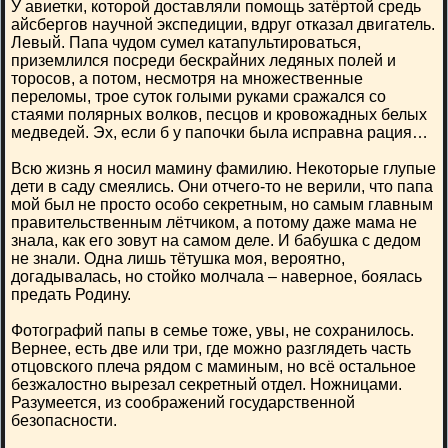
У авиетки, которой доставляли помощь затёртой средь
айсбергов научной экспедиции, вдруг отказал двигатель.
Левый. Папа чудом сумел катапультироваться,
приземлился посреди бескрайних ледяных полей и
торосов, а потом, несмотря на множественные
переломы, трое суток голыми руками сражался со
стаями полярных волков, песцов и кровожадных белых
медведей. Эх, если б у папочки была исправна рация…
Всю жизнь я носил мамину фамилию. Некоторые глупые
дети в саду смеялись. Они отчего-то не верили, что папа
мой был не просто особо секретным, но самым главным
правительственным лётчиком, а потому даже мама не
знала, как его зовут на самом деле. И бабушка с дедом
не знали. Одна лишь тётушка моя, вероятно,
догадывалась, но стойко молчала – наверное, боялась
предать Родину.
Фотографий папы в семье тоже, увы, не сохранилось.
Вернее, есть две или три, где можно разглядеть часть
отцовского плеча рядом с маминым, но всё остальное
безжалостно вырезал секретный отдел. Ножницами.
Разумеется, из соображений государственной
безопасности.