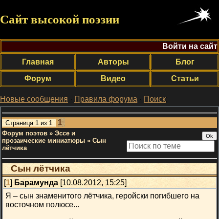
Сайт высокой поэзии
Войти на сайт
Главная
Авторы
Блог
Форум
Видео
Статьи
Новые сообщения
·
Правила форума
·
Поиск
;
1
Страница
1
из
1
Форум поэтов
»
Эссе и
прозаические миниатюры
»
Сын
лётчика
Сын лётчика
[
1
]
Барамунда
[10.08.2012, 15:25]
Я – сын знаменитого лётчика, геройски погибшего на
восточном полюсе...