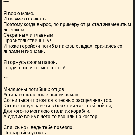
***
Я верю маме.
И не умею плакать.
Поэтому когда вырос, по примеру отца стал знаменитым
лётчиком.
Секретным и главным.
Правительственным!
И тоже геройски погиб в паковых льдах, сражаясь со
львами и гиенами.
Я горжусь своим папой.
Гордись же и ты мною, сын!
***
Миллионы погибших отцов
Устилают полярные шапки земли,
Сотни тысяч покоятся в тесных расщелинах гор,
Кто-то сгинул навеки в боях неизвестной войны,
Для кого-то могилою стали их корабли,
А другие во имя чего-то взошли на костёр…
Спи, сынок, ведь тебе повезло,
Постарайся уснуть: