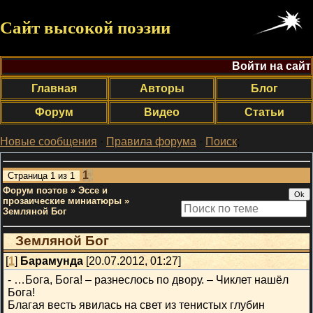
Сайт высокой поэзии
Войти на сайт
Главная
Авторы
Блог
Форум
Видео
Статьи
Новые сообщения
·
Правила форума
·
Поиск
;
1
Страница
1
из
1
Форум поэтов
»
Эссе и
прозаические миниатюры
»
Земляной Бог
Земляной Бог
[
1
]
Барамунда
[20.07.2012, 01:27]
- …Бога, Бога! – разнеслось по двору. – Чиклет нашёл
Бога!
Благая весть явилась на свет из тенистых глубин