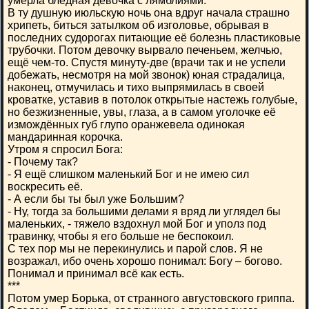
умерла бледная девочка с лямблиями.
В ту душную июльскую ночь она вдруг начала страшно
хрипеть, биться затылком об изголовье, обрывая в
последних судорогах питающие её болезнь пластиковые
трубочки. Потом девочку вырвало печеньем, желчью,
ещё чем-то. Спустя минуту-две (врачи так и не успели
добежать, несмотря на мой звонок) юная страдалица,
наконец, отмучилась и тихо выпрямилась в своей
кроватке, уставив в потолок открытые настежь голубые,
но безжизненные, увы, глаза, а в самом уголочке её
измождённых губ глупо оранжевела одинокая
мандаринная корочка.
Утром я спросил Бога:
- Почему так?
- Я ещё слишком маленький Бог и не имею сил
воскресить её.
- А если бы ты был уже Большим?
- Ну, тогда за большими делами я вряд ли углядел бы
маленьких, - тяжело вздохнул мой Бог и уполз под
травинку, чтобы я его больше не беспокоил.
С тех пор мы не перекинулись и парой слов. Я не
возражал, ибо очень хорошо понимал: Богу – богово.
Понимал и принимал всё как есть.
***
Потом умер Борька, от странного августовского гриппа.