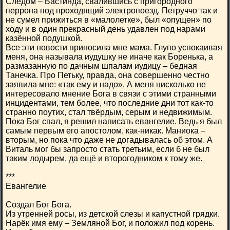
Следом – Бастинда, свалившись с пригородного
перрона под проходящий электропоезд. Петруччо так и
не сумел прижиться в «малолетке», был «опущен» по
ходу и в один прекрасный день удавлен под нарами
казённой подушкой.
Все эти новости приносила мне мама. Глупо успокаивая
меня, она называла иудушку не иначе как Боренька, а
размазанную по дачным шпалам иудицу – бедная
Танечка. Про Петьку, правда, она совершенно честно
заявила мне: «так ему и надо». А меня нисколько не
интересовало мнение Бога в связи с этими странными
инцидентами, тем более, что последние дни тот как-то
странно поутих, стал твёрдым, серым и недвижимым.
Пока Бог спал, я решил написать евангелие. Ведь я был
самым первым его апостолом, как-никак. Маниока –
вторым, но пока что даже не догадывалась об этом. А
Виталь мог бы запросто стать третьим, если б не был
таким лодырем, да ещё и второгодником к тому же.
***
Евангелие
Создал Бог Бога.
Из утренней росы, из детской слезы и капустной грядки.
Нарёк имя ему – Земляной Бог, и положил под корень.