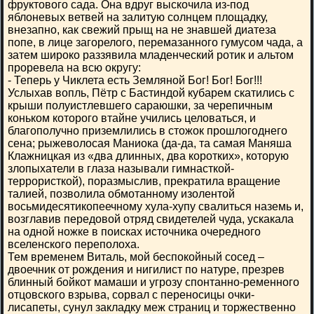
фруктового сада. Она вдруг выскочила из-под
яблоневых ветвей на залитую солнцем площадку,
внезапно, как свежий прыщ на не знавшей диатеза
попе, в лице загорелого, перемазанного гумусом чада, а
затем широко раззявила младенческий ротик и альтом
проревела на всю округу:
- Теперь у Чиклета есть Земляной Бог! Бог! Бог!!!
Услыхав вопль, Пётр с Бастиндой кубарем скатились с
крыши полуистлевшего сараюшки, за черепичным
коньком которого втайне учились целоваться, и
благополучно приземлились в стожок прошлогоднего
сена; рыжеволосая Маниока (да-да, та самая Маняша
Клажницкая из «два длинных, два коротких», которую
злопыхатели в глаза называли гимнасткой-
террористкой), поразмыслив, прекратила вращение
талией, позволила обмотанному изолентой
восьмидесятикопеечному хула-хупу свалиться наземь и,
возглавив передовой отряд свидетелей чуда, ускакала
на одной ножке в поисках источника очередного
вселенского переполоха.
Тем временем Виталь, мой беспокойный сосед –
двоечник от рождения и нигилист по натуре, презрев
блинный бойкот мамаши и угрозу спонтанно-ременного
отцовского взрыва, сорвал с переносицы очки-
лисапеты, сунул закладку меж страниц и торжественно