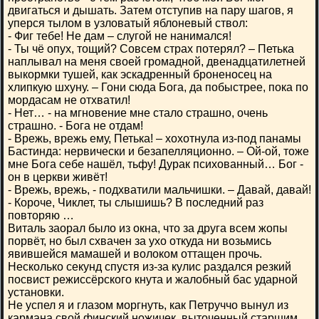
двигаться и дышать. Затем отступив на пару шагов, я
уперся тылом в узловатый яблоневый ствол:
- Фиг тебе! Не дам – слугой не нанимался!
- Ты чё опух, тощий? Совсем страх потерял? – Петька
наплывал на меня своей громадной, двенадцатилетней
выкормки тушей, как эскадренный броненосец на
хлипкую шхуну. – Гони сюда Бога, да побыстрее, пока по
мордасам не отхватил!
- Нет… - на мгновение мне стало страшно, очень
страшно. - Бога не отдам!
- Врежь, врежь ему, Петька! – хохотнула из-под панамы
Бастинда: нервически и безапелляционно. – Ой-ой, тоже
мне Бога себе нашёл, тьфу! Дурак психованный… Бог -
он в церкви живёт!
- Врежь, врежь, - подхватили мальчишки. – Давай, давай!
- Короче, Чиклет, ты слышишь? В последний раз
повторяю …
Виталь заорал было из окна, что за друга всем жопы
порвёт, но был схвачен за ухо откуда ни возьмись
явившейся мамашей и волоком оттащен прочь.
Несколько секунд спустя из-за кулис раздался резкий
посвист режиссёрского кнута и жалобный бас ударной
установки.
Не успел я и глазом моргнуть, как Петруччо вынул из
кармана свой финский ножичек, выточенный старшим