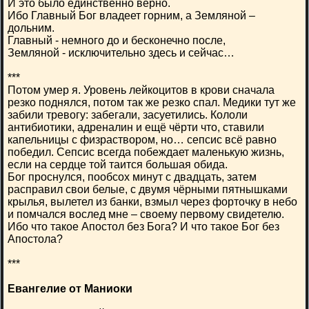
И это было единственно верно.
Ибо Главный Бог владеет горним, а Земляной –
дольним.
Главный - немного до и бесконечно после,
Земляной - исключительно здесь и сейчас…
***
Потом умер я. Уровень лейкоцитов в крови сначала
резко поднялся, потом так же резко спал. Медики тут же
забили тревогу: забегали, засуетились. Кололи
антибиотики, адреналин и ещё чёрти что, ставили
капельницы с физраствором, но… сепсис всё равно
победил. Сепсис всегда побеждает маленькую жизнь,
если на сердце той таится большая обида.
Бог проснулся, пообсох минут с двадцать, затем
расправил свои белые, с двумя чёрными пятнышками
крылья, вылетел из банки, взмыл через форточку в небо
и помчался вослед мне – своему первому свидетелю.
Ибо что такое Апостол без Бога? И что такое Бог без
Апостола?
***
Евангелие от Маниоки