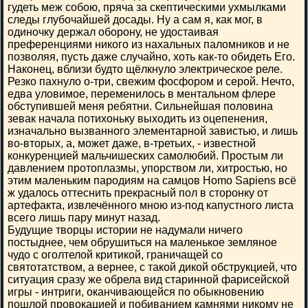
гудеть меж собою, пряча за скептическими ухмылками
следы глубочайшей досады. Ну а сам я, как мог, в
одиночку держал оборону, не удостаивая
преференциями никого из нахальных паломников и не
позволяя, пусть даже случайно, хоть как-то обидеть Его.
Наконец, вблизи будто щёлкнуло электрическое реле.
Резко пахнуло о-три, свежим фосфором и серой. Нечто,
едва уловимое, переменилось в ментальном флере
обступившей меня ребятни. Сильнейшая половина
зевак начала потихоньку выходить из оцепенения,
изначально вызванного элементарной завистью, и лишь
во-вторых, а, может даже, в-третьих, - известной
конкуренцией мальчишеских самолюбий. Простым ли
давлением протоплазмы, упорством ли, хитростью, но
этим маленьким пародиям на самцов Homo Sapiens всё
ж удалось оттеснить прекрасный пол в сторонку от
артефакта, извлечённого мною из-под капустного листа
всего лишь пару минут назад.
Будущие творцы истории не надумали ничего
постыднее, чем обрушиться на маленькое земляное
чудо с оголтелой критикой, граничащей со
святотатством, а вернее, с такой дикой обструкцией, что
ситуация сразу же обрела вид старинной фарисейской
игры - интриги, оканчивающейся по обыкновению
пошлой провокацией и побиванием камнями никому не