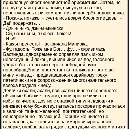
прихлопнул хвост ненавистной арифметике. Затем, не
на шутку заинтригованный, высунулся в окно,
перегнувшись с риском для жизни поперёк подоконника.
- Покажь, покажь! – суетились вокруг босоногие девы. –
Дай подержать…
- Дзы-ы-ыко, дзы-ы-ыкински!
- Ой, бабы-ы-ы, я боюсь, боюсь!
- И я!!!
- Какая прелесть! – вскричала Маниока.
- Фу, гадость! Тоже мне Бог… фу… - скривилась
Бастинда, одновременно оправляя пальчиком
непослушный локон, выбившийся из-под головного
убора. Указательный перст свободной руки
новообращённая протестантка, только вот-вот ещё -
минуту назад - предававшаяся сарайному греху,
патетически и в сопровождении многозначительного
вздоха воздела к небу.
Девочки охали, ахали, вздыхали (ничего особенного:
обычные бабские штучки), одни прослезились от
избытка чувств, другие с опаской тянули ладошки к
неизвестному божеству, пытаясь поскорее причаститься
к великой тайне: желанной, притягательной, но
одновременно - пугающей. Парням же ничего не
оставалось, как толпиться на импровизированной
галёрке, оплёвывать грядки с цветущим чесноком и тихо