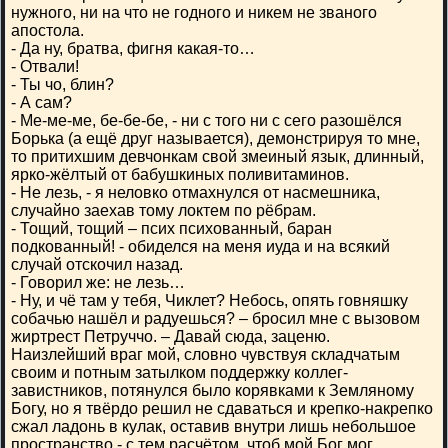
нужного, ни на что не годного и никем не званого
апостола.
- Да ну, братва, фигня какая-то…
- Отвали!
- Ты чо, блин?
- А сам?
- Ме-ме-ме, бе-бе-бе, - ни с того ни с сего разошёлся
Борька (а ещё друг называется), демонстрируя то мне,
то притихшим девчонкам свой змеиный язык, длинный,
ярко-жёлтый от бабушкиных поливитаминов.
- Не лезь, - я неловко отмахнулся от насмешника,
случайно заехав тому локтем по рёбрам.
- Тощий, тощий – псих психованный, баран
подкованный! - обиделся на меня иуда и на всякий
случай отскочил назад.
- Говорил же: не лезь…
- Ну, и чё там у тебя, Чиклет? Небось, опять говняшку
собачью нашёл и радуешься? – бросил мне с вызовом
жиртрест Петруччо. – Давай сюда, заценю.
Наизлейший враг мой, словно чувствуя складчатым
своим и потным затылком поддержку коллег-
завистников, потянулся было корявками к Земляному
Богу, но я твёрдо решил не сдаваться и крепко-накрепко
сжал ладонь в кулак, оставив внутри лишь небольшое
пространство - с тем расчётом, чтоб мой Бог мог