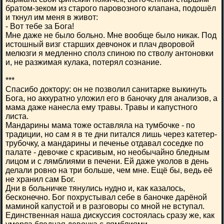
братом-зеком из старого паровозного клапана, подошёл
и ткнул им меня в живот:
- Вот тебе за Бога!
Мне даже не было больно. Мне вообще было никак. Под
истошный визг старших девчонок и плач дворовой
мелюзги я медленно сполз спиною по стволу антоновки
и, не разжимая кулака, потерял сознание.
***
Спасибо доктору: он не позволил санитарке выкинуть
Бога, но аккуратно уложил его в баночку для анализов, а
мама даже нанесла ему травы. Травы и капустного
листа.
Мандарины мама тоже оставляла на тумбочке - по
традиции, но сам я в те дни питался лишь через катетер-
трубочку, а мандарины и печенье отдавал соседке по
палате - девочке с красивым, но необычайно бледным
лицом и с лямблиями в печени. Ей даже уколов в день
делали ровно на три больше, чем мне. Ещё бы, ведь её
не хранил сам Бог.
Дни в больничке тянулись нудно и, как казалось,
бесконечно. Бог похрустывал себе в баночке дарёной
маминой капустой и в разговоры со мной не вступал.
Единственная наша дискуссия состоялась сразу же, как