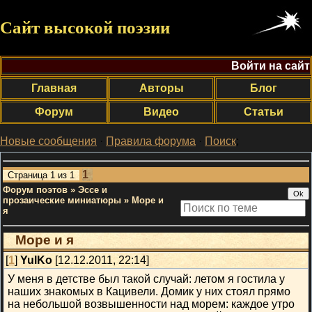
Сайт высокой поэзии
Войти на сайт
Главная
Авторы
Блог
Форум
Видео
Статьи
Новые сообщения
·
Правила форума
·
Поиск
;
1
Страница
1
из
1
Форум поэтов
»
Эссе и
прозаические миниатюры
»
Море и
я
Море и я
[
1
]
YulKo
[12.12.2011, 22:14]
У меня в детстве был такой случай: летом я гостила у
наших знакомых в Кацивели. Домик у них стоял прямо
на небольшой возвышенности над морем: каждое утро