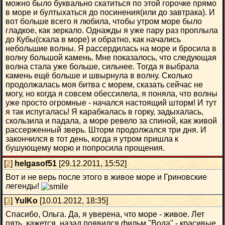
можно было буквально скатиться по этой горочке прямо
в море и бултыхаться до посинения(или до завтрака). И
вот больше всего я любила, чтобы утром море было
гладкое, как зеркало. Однажды я уже пару раз проплыла
до Кубы(скала в море) и обратно, как начались
небольшие волны. Я рассердилась на море и бросила в
волну большой камень. Мне показалось, что следующая
волна стала уже больше, сильнее. Тогда я выбрала
камень ещё больше и швырнула в волну. Сколько
продолжалась моя битва с морем, сказать сейчас не
могу, но когда я совсем обессилела, я поняла, что волны
уже просто огромные - начался настоящий шторм! И тут
я так испугалась! Я карабкалась в горку, задыхалась,
скользила и падала, а море ревело за спиной, как живой
рассерженный зверь. Шторм продолжался три дня. И
закончился в тот день, когда я утром пришла к
бушующему морю и попросила прощения.
[
2
]
helgasof51
[29.12.2011, 15:52]
Вот и не верь после этого в живое море и Гриновские
легенды!
[
3
]
YulKo
[10.01.2012, 18:35]
Спасибо, Ольга. Да, я уверена, что море - живое. Лет
пять, кажется, назад появился фильм "Вода" - красивые