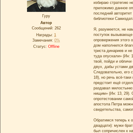
избираю стратегию не
приложимо данное опр
последний авторитет 
Гуру
библиотеки Самизда
Автор
Сообщений:
262
Я, разумеется, не н
поступок вызывающе 
Награды:
1
опровержения этого о
Замечания:
0%
дом наполнился благо
Статус:
Offline
триста динариев и не
туда опускали» (Ин: 
твой, пойди и обличи
двух, дабы устами дв
Следовательно, его с
18), но речь всё-так
предстоит ещё отдел
раздавал милостыню: 
нищим» (Ин: 13, 29).
опротестовании самой
апостола Петра можно
свидетельства, самоп
Обратимся теперь к о
двадцати): мужи бра
был сопричислен к на