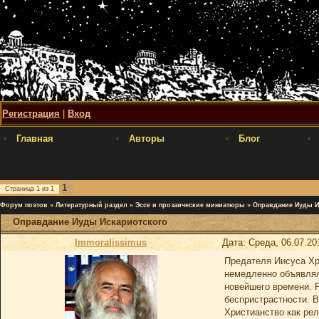
Регистрация
|
Вход
Главная
Авторы
Блог
1
Страница
1
из
1
Форум поэтов
»
Литературный раздел
»
Эссе и прозаические миниатюры
»
Оправдание Иуды И
Оправдание Иуды Искариотского
Immoralissimus
Дата: Среда, 06.07.20
Предателя Иисуса Хр
немедленно объявлял
новейшего времени. 
беспристрастности. 
Христианство как рел