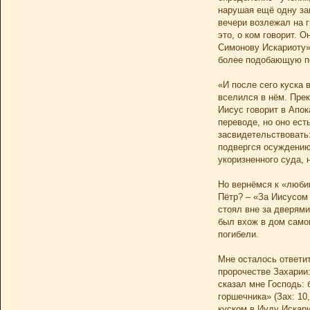
нарушая ещё одну зап
вечери возлежал на г
это, о ком говорит. 
Симонову Искариоту» 
более подобающую 
«И после сего куска 
вселился в нём. Прек
Иисус говорит в Апок
переводе, но оно ест
засвидетельствовать:
подвергся осуждению 
укоризненного суда, н
Но вернёмся к «люби
Пётр? – «За Иисусом
стоял вне за дверями
был вхож в дом самог
погибели.
Мне осталось ответи
пророчестве Захарии:
сказал мне Господь: 
горшечника» (Зах: 10
куском в Иуду Искари