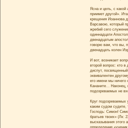
Ясна и цель, с какой
приимет другой». Ита
крещения Иоаннова до
Варсавою, который пр
жребий сего служения
одиннадцати Апостола
двенадцатым апостоло
говорю вам, что вы, 
двенадцать колен Изр
И вот, возникает воп
второй вопрос: кто в
диспут, посвященный 
эквивалентен другому
его имени мы ничего 
Кананите… Наконец, в
подозреваемых не вх
Круг подозреваемых у
каким судом судите, 
Господь: Симон! Симо
братьев твоих» (Лк: 
высказывания этого 
определение «ученик,