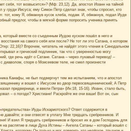
ет себя, тот возвысится»? (Мф: 23,12). Да, апостол Иоанн на тайной
л у груди Иисуса; ему Симон Петр сделал знак, чтобы спросил, кто
л: тот, кому Я, обмакнув кусок хлеба, подам. И, обмакнув, подал Иуде
обный предлог, чтобы в мягкой форме попросить ученика принять
на, который вместе со съеденным Иудою куском пошёл в него и
 восстания на самого себя или после? Не тот ли это Сатана, о котором
Откр: 22,16)? Впрочем, читатель не найдёт этого чтения в Синодальном
ткрывал и греческий подлинник, так что с уверенностью могу
ий, где речь идёт о Сатане. Сатана – через лукавый перевод! –
 с диаволом, споря о Моисеевом теле, не смел произнести
ника Каиафы, не был подвергнут тем же испытаниям, что и апостол
освященнику и вошел с Иисусом во двор первосвященнический; А Петр
азал придвернице, и ввели Петра» (Ин:18, 15-16). Иоанн, стало быть,
овал – о погоде? Христиане! Раскройте же очи ваши! Вот он, сын
 «предательства» Иуды Искариотского? Ответ содержится в
не давайте; и они отвесят в уплату Мне тридцать сребренников. И
еня! И взял Я тридцать сребренников и бросил их в дом Господень для
бя на распятие в лице Духа Истины – Ангела Сатаны – который вошёл с
Христа, которому Он только и мог доверить это нелёгкое, трудное и