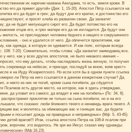
течественном их наречии названа Акелдама, то есть, земля крови. В
ство его да примет другой» (Дея: 1, 15-20). Апостол Пётр ссылается на
литва его да будет в грех; да будут дни его кратки, и достоинство его
 нищенствуют, и просят хлеба из развалин своих. Да захватит
му; да не будет милующего сирот его; Да будет потомство его на
аконие отцов его, и грех матери его да не изгладится. Да будут они
ать милость, но преследовал человека бедного и нищего и сокрушенного
словения, - оно и удалится от него. Да облечется проклятием, как
ему, как одежда, в которую он одевается. И как пояс, которым всегда
 108: 7-20). Сомнительно, чтобы слова: «Да захватит заимодавец все,
о у него, как у всех других апостолов, не было никакого имения –
опросил, что ему делать, чтобы наследовать жизнь вечную, то получил
еть сокровище на небесах; и приходи, последуй за мною, взяв крест»
числе и на Иуду Искариотского. Но если хотя бы в одном пункте ссылка
омерно ли Пётр на него ссылается в данном конкретном случае? Да,
л, и никто из них не погиб, кроме сына погибели, да сбудется
ге Псалмов есть другое место, на которое, как я здесь утверждаю,
ня, да уловит его самого; да впадет в нее на погибель» (Пс: 34, 8).
распространил проклятие не только на сына погибели, но и на его
слышали, что сказано: люби ближнего твоего и ненавидь врага твоего. А
идящим вас и молитесь за обижающих вас и гонящих вас, да будете
брыми и посылает дождь на праведных и неправедных» (Мф: 5, 43-45).
тию детей врагов!!! Итак, ссылка апостола Петра на 108-й псалом при
етром, впрочем, это водилось. Не зря же Иисус сказал ему однажды:
еловеческое» (Мф:16,23).