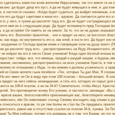
это сделалось известно всем жителям Иерусалима, так что земля та на о
исано: да будет двор его пуст, и да не будет живущего в нем; и: достоин
м, в частности сказано: «Когда будет судиться, да выйдет виновным, и мо
ети его да будут сиротами и жена его - вдовою. Да скитаются дети его и
есть у него, и чужие да расхитят труд его. Да не будет сострадающего е
дится имя их в следующем роде. Да будет вспомянуто пред Господом безз
а, и да истребит Он память их на земле, За то, что он не думал оказыв
вить его. Возлюбил проклятие, - оно и придет на него; не восхотел благо
о, как вода, во внутренность его и, как елей, в кости его. Да будет оно 
 воздаяние от Господа врагам моим и говорящим злое на душу мою!» (Пс:
жие да расхитят труд его», - распространялись на Иуду Искариотского, иб
 не избрал бы его в число Своих учеников! Когда один богатый юноша в
недостает: пойди, все, что имеешь, продай и раздай нищим, и будешь им
ебование, несомненно, распространялось на всех учеников Христа, в том 
емлема по отношению к Иуде, то мы можем и должны усомниться, а прав
ой из Своих молитв сына погибели: «Тех, которых Ты дал Мне, Я сохрани
. Но вот имел ли Он в виду при этом 108 псалом – большой вопрос. В кни
 придет на него гибель неожиданная, и сеть его, которую он скрыл для ме
ется на 108-й псалом, а не на 34-й? Сомнительно, чтобы Иисус Христос 
детей. Это противоречит всему Его учению, в частности, заповеди: «Вы 
е врагов ваших, благословляйте проклинающих вас, благотворите ненав
небесного, ибо Он повелевает солнцу Своему восходить над злыми и до
к относиться к врагам, то уж тем более не стал бы Он предавать прокля
иотского, равно как и отсутствие ссылки на псалом 34-й, лукава. За П
ана! Ты Мне соблазн, потому что думаешь не о том, что Божие, но что ч