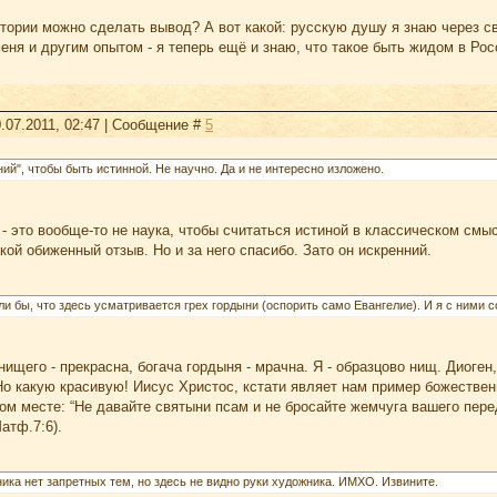
стории можно сделать вывод? А вот какой: русскую душу я знаю через св
еня и другим опытом - я теперь ещё и знаю, что такое быть жидом в Рос
.07.2011, 02:47 | Сообщение #
5
й", чтобы быть истинной. Не научно. Да и не интересно изложено.
- это вообще-то не наука, чтобы считаться истиной в классическом смы
кой обиженный отзыв. Но и за него спасибо. Зато он искренний.
и бы, что здесь усматривается грех гордыни (оспорить само Евангелие). И я с ними с
нищего - прекрасна, богача гордыня - мрачна. Я - образцово нищ. Диоге
о какую красивую! Иисус Христос, кстати являет нам пример божественн
угом месте: “Не давайте святыни псам и не бросайте жемчуга вашего пер
атф.7:6).
ика нет запретных тем, но здесь не видно руки художника. ИМХО. Извините.