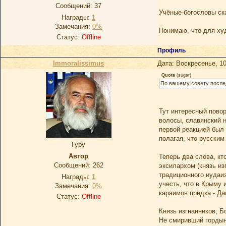
Сообщений:
37
Учёные-богословы ска
Награды:
1
Замечания:
0%
Понимаю, что для худ
Статус:
Offline
Профиль
Immoralissimus
Дата: Воскресенье, 10
Quote
(
sugar
)
По вашему совету послед
Тут интересный повор
волосы, славянский н
первой реакцией был 
полагая, что русским
Гуру
Автор
Теперь два слова, кт
Сообщений:
262
эксилархом (князь из
традиционного иудаиз
Награды:
1
учесть, что в Крыму 
Замечания:
0%
караимов предка - Д
Статус:
Offline
Князь изгнанников, Б
Не смиривший гордыни