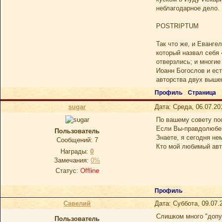
неблагодарное дело.
POSTRIPTUM
Так что же, и Еванге
который назвал себя 
отверзлись; и многие
Иоанн Богослов и ест
авторства двух вышен
Профиль
Страница
sugar
Дата: Среда, 06.07.20
По вашему совету пос
Если Вы-правдолюбец
Пoльзoватель
Знаете, я сегодня не
Сообщений:
7
Кто мой любимый авто
Награды:
0
Замечания:
0%
Статус:
Offline
Профиль
Савелий
Дата: Суббота, 09.07.
Слишком много "допущ
Пoльзoватель