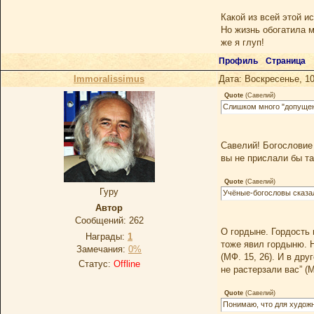
Какой из всей этой и
Но жизнь обогатила м
же я глуп!
Профиль
Страница
Immoralissimus
Дата: Воскресенье, 10
Quote
(
Савелий
)
Слишком много "допущени
Савелий! Богословие 
вы не прислали бы та
Quote
(
Савелий
)
Гуру
Учёные-богословы сказал
Автор
Сообщений:
262
О гордыне. Гордость 
Награды:
1
тоже явил гордыню. Н
Замечания:
0%
(МФ. 15, 26). И в др
Статус:
Offline
не растерзали вас” (М
Quote
(
Савелий
)
Понимаю, что для художн