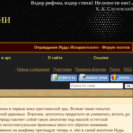
Вздор рифмы, вздор стихи! Нелепости оне!..
К. К. Случевский
ии
Оправдание Иуды Искариотского - Форум поэтов
 и арт
О сайте
Ссылки
[
Новые сообщения
·
Участники
·
Правила форума
·
Поиск
·
RSS
]
нно в первые века христианской эры. Всякая такая попытка
кой церковью. Впрочем, апологеты предателя не унимались вплоть до
 представляет собой такую апологию под маской эстетской
о интеллектуальное ёрничанье мало кто обратил внимание.
 именно на анафему претендую теперь я, ибо в своей апологии Иуды