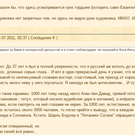
зали бы, что здесь усматривается грех гордыни (оспорить само Евангел
ожника нет запретных тем, но здесь не видно руки художника. ИМХО. И
.07.2011, 02:37 | Сообщение #
4
овал за Вами в интересной дискуссии и в ответ поблагодарю: не называйте Бога Иису
от. До 37 лет я был в полной уверенности, что я русский аж вплоть до к
ос, длинные серые глаза... И вот в один прекрасный день я узнаю, что м
какой-то неописуемый словами восторг, счастливый, как приход от хор
 есть много чему у него поучиться. Я никогда не был антисемитом... И ту
о такие караимы. 1000 лет тому назад некто Анан бен Давид, прямой пот
гнанников - титул, который носили иудейские цари в изгнании), а избра
ма, если смотреть на неё глазами не еврея. За 1000 лет, естественно,
их осталось около 3000 человек, то легко прийти к выводу, что в каждом
авида и Соломона. Кстати, Шарль Бодлер в "Литаниях Сатане" обращаетс
огом отверженный, но
 своей всё равно...