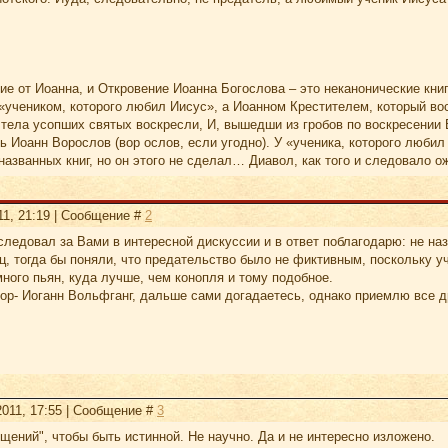
лие от Иоанна, и Откровение Иоанна Богослова – это неканонические кн
«учеником, которого любил Иисус», а Иоанном Крестителем, который вос
 тела усопших святых воскресли, И, вышедши из гробов по воскресении Е
ь Иоанн Ворослов (вор ослов, если угодно). У «ученика, которого люби
азванных книг, но он этого не сделал… Диавол, как того и следовало о
11, 21:19 | Сообщение #
2
ледовал за Вами в интересной дискуссии и в ответ поблагодарю: не на
, тогда бы поняли, что предательство было не фиктивным, поскольку у
много пьян, куда лучше, чем конопля и тому подобное.
р- Иоганн Вольфганг, дальше сами догадаетесь, однако приемлю все др
2011, 17:55 | Сообщение #
3
ений", чтобы быть истинной. Не научно. Да и не интересно изложено.