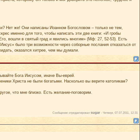
иги? Нет же! Они написаны Иоанном Богословом – только не тем,
крес именно для того, чтобы написать эти две книги: «И гробы
го, вошли в святый град и явились многим» (Мф: 27, 52-53). Есть
л Иисус» было три возможности через соборные послания отказаться от
жидать, оказался хитрее, чем мы думали.
зывайте Бога Иисусом, иначе Вы-еврей.
ченики Христа не были богатыми. Насколько вы верите католикам?
угое, что мне близко. Есть желание-поговорим.
sugar
Сообщение отредактировал
-
Четверг, 07.07.2011, 12:31