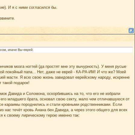
ие). И я с ними согласился бы.
звините.
сом, иначе Вы-еврей.
ончиков мозга ногтей (да простят мне эту вычурность). У меня русые
ой покойный папа... Нет, даже не еврей - КА-РА-ИМ! И что же? Моей
ошей масти. Я всю свою жизнь завидовал еврейскому народу, искренне
т такой подарок!
омок Давида и Соломона, оскорбившись на то, что его не избрали
ли его младшего брата, основал свою секту, мало чем отличавшуюся от
 все караимы породнились и стали кровными родственниками. Если
 из нас течёт кровь Анана бен Давида, а через этого общего для всех
я к своему лирическому герою именно так: