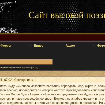
Сайт высокой поэз
Форум
Видео
Аудио
Фото
скариотского
(богословский трактат)
11, 07:02 | Сообщение #
1
иста Иуду Симонова Искариота пытались оправдать неоднократно, особе
ась ересью, последователи которой жестоко преследовались христианс
Рассказ Хорхе Луиса Борхеса «Три версии предательства Иуды» как раз
Впрочем, в наше просвещённое время Борхеса не анафемировали и на ег
игия выдохлось настолько, что уже не способно даже на проклятие. Но