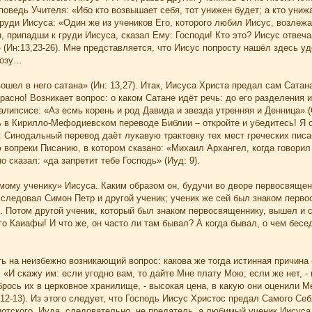
оведь Учителя: «Ибо кто возвышает себя, тот унижен будет; а кто унижа
руди Иисуса: «Один же из учеников Его, которого любил Иисус, возлежа
Он, припадши к груди Иисуса, сказал Ему: Господи! Кто это? Иисус отвеча
(Ин:13,23-26). Мне представляется, что Иисус попросту нашёл здесь уд
позу…
вошел в него сатана» (Ин: 13,27). Итак, Иисуса Христа предал сам Сата
расно! Возникает вопрос: о каком Сатане идёт речь: до его разделения и
алипсисе: «Аз есмь корень и род Давида и звезда утренняя и Денница» (
ь в Кирилло-Мефодиевском переводе Библии – откройте и убедитесь! Я о
 Синодальный перевод даёт лукавую трактовку тех мест греческих писан
вопреки Писанию, в котором сказано: «Михаил Архангел, когда говорил
о сказал: «да запретит тебе Господь» (Иуд: 9).
мому ученику» Иисуса. Каким образом он, будучи во дворе первосвящен
 следовал Симон Петр и другой ученик; ученик же сей был знаком перв
. Потом другой ученик, который был знаком первосвященнику, вышел и ск
о Каиафы! И что же, он часто ли там бывал? А когда бывал, о чем бесед
ть на неизбежно возникающий вопрос: какова же тогда истинная причина
 «И скажу им: если угодно вам, то дайте Мне плату Мою; если же нет, - 
брось их в церковное хранилище, - высокая цена, в какую они оценили М
,12-13). Из этого следует, что Господь Иисус Христос предал Самого Се
отского. Иуда, следовательно, не предатель, а любимый ученик Иисуса 