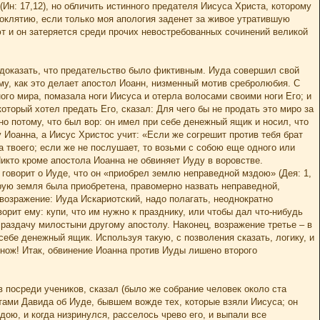
Ин: 17,12), но обличить истинного предателя Иисуса Христа, которому
роклятию, если только моя апология заденет за живое утратившую
ют и он затеряется среди прочих невостребованных сочинений великой
 доказать, что предательство было фиктивным. Иуда совершил свой
у, как это делает апостол Иоанн, низменный мотив сребролюбия. С
ого мира, помазала ноги Иисуса и отерла волосами своими ноги Его; и
оторый хотел предать Его, сказал: Для чего бы не продать это миро за
но потому, что был вор: он имел при себе денежный ящик и носил, что
у Иоанна, а Иисус Христос учит: «Если же согрешит против тебя брат
а твоего; если же не послушает, то возьми с собою еще одного или
Никто кроме апостола Иоанна не обвиняет Иуду в воровстве.
говорит о Иуде, что он «приобрел землю неправедной мздою» (Дея: 1,
оторую земля была приобретена, правомерно назвать неправедной,
возражение: Иуда Искариотский, надо полагать, неоднократно
рит ему: купи, что им нужно к празднику, или чтобы дал что-нибудь
 раздачу милостыни другому апостолу. Наконец, возражение третье – в
ебе денежный ящик. Используя такую, с позволения сказать, логику, и
 нож! Итак, обвинение Иоанна против Иуды лишено второго
 посреди учеников, сказал (было же собрание человек около ста
тами Давида об Иуде, бывшем вожде тех, которые взяли Иисуса; он
ою, и когда низринулся, расселось чрево его, и выпали все