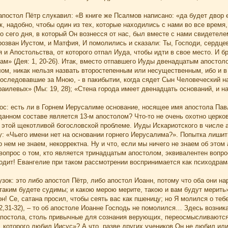
 апостол Пётр слукавил: «В книге же Псалмов написано: «да будет двор е
к, надобно, чтобы один из тех, которые находились с нами во все время
 сего дня, в который Он вознесся от нас, был вместе с нами свидетел
озван Иустом, и Матфия, И помолились и сказали: Ты, Господи, сердцев
 и Апостольства, от которого отпал Иуда, чтобы идти в свое место. И 
м» (Дея: 1, 20-26). Итак, вместо отпавшего Иуды двенадцатым апостол
м, никак нельзя назвать второстепенным или несущественным, ибо и в 
последовавшие за Мною, - в пакибытии, когда сядет Сын Человеческий н
аилевых» (Мы: 19, 28); «Стена города имеет двенадцать оснований, и на
рос: есть ли в Горнем Иерусалиме основание, носящее имя апостола Па
 данном составе является 13-м апостолом? Что-то не очень охотно церков
этой щекотливой богословской проблеме. Иуды Искариотского в числе ап
: «Чьего имени нет на основании горнего Иерусалима?». Попытка лишит
о нем не знаем, некорректна. Ну и что, если мы ничего не знаем об это
опрос о том, кто является тринадцатым апостолом, эквивалентен вопрос
одит! Евангелие при таком рассмотрении воспринимается как психодрам
зок: это либо апостол Пётр, либо апостол Иоанн, потому что оба они н
таким будете судимы; и какою мерою мерите, такою и вам будут мерить»
н! Се, сатана просил, чтобы сеять вас как пшеницу; но Я молился о тебе
22,31-32), – то об апостоле Иоанне Господь не помолился… Здесь возник
апостола, столь привычные для сознания верующих, переосмысливаются н
 которого любил Иисус»? А что, разве других учеников Он не любил ил