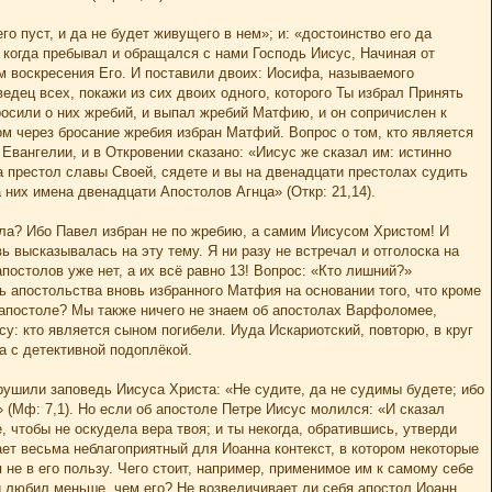
го пуст, и да не будет живущего в нем»; и: «достоинство его да
, когда пребывал и обращался с нами Господь Иисус, Начиная от
ем воскресения Его. И поставили двоих: Иосифа, называемого
едец всех, покажи из сих двоих одного, которого Ты избрал Принять
бросили о них жребий, и выпал жребий Матфию, и он сопричислен к
ом через бросание жребия избран Матфий. Вопрос о том, кто является
Евангелии, и в Откровении сказано: «Иисус же сказал им: истинно
а престол славы Своей, сядете и вы на двенадцати престолах судить
 них имена двенадцати Апостолов Агнца» (Откр: 21,14).
вла? Ибо Павел избран не по жребию, а самим Иисусом Христом! И
ь высказывалась на эту тему. Я ни разу не встречал и отголоска на
остолов уже нет, а их всё равно 13! Вопрос: «Кто лишний?»
ь апостольства вновь избранного Матфия на основании того, что кроме
м апостоле? Мы также ничего не знаем об апостолах Варфоломее,
у: кто является сыном погибели. Иуда Искариотский, повторю, в круг
а с детективной подоплёкой.
арушили заповедь Иисуса Христа: «Не судите, да не судимы будете; ибо
 (Мф: 7,1). Но если об апостоле Петре Иисус молился: «И сказал
, чтобы не оскудела вера твоя; и ты некогда, обратившись, утверди
ает весьма неблагоприятный для Иоанна контекст, в котором некоторые
е в его пользу. Чего стоит, например, применимое им к самому себе
и любил меньше, чем его? Не возвеличивает ли себя апостол Иоанн,