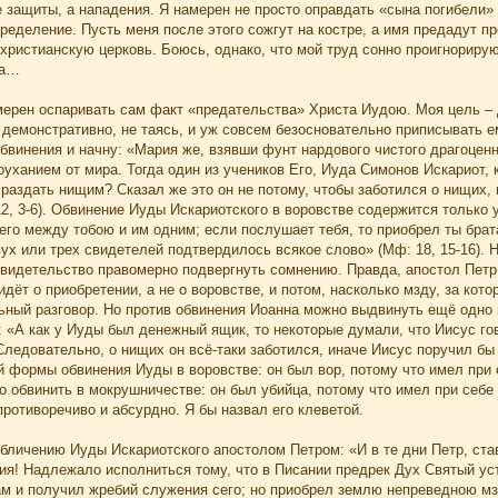
 защиты, а нападения. Я намерен не просто оправдать «сына погибели» (
еделение. Пусть меня после этого сожгут на костре, а имя предадут п
христианскую церковь. Боюсь, однако, что мой труд сонно проигнориру
та…
амерен оспаривать сам факт «предательства» Христа Иудою. Моя цель –
демонстративно, не таясь, и уж совсем безосновательно приписывать ем
бвинения и начну: «Мария же, взявши фунт нардового чистого драгоценн
уханием от мира. Тогда один из учеников Его, Иуда Симонов Искариот, к
 раздать нищим? Сказал же это он не потому, чтобы заботился о нищих, 
12, 3-6). Обвинение Иуды Искариотского в воровстве содержится только 
 его между тобою и им одним; если послушает тебя, то приобрел ты брат
ух или трех свидетелей подтвердилось всякое слово» (Мф: 18, 15-16). 
видетельство правомерно подвергнуть сомнению. Правда, апостол Петр 
и идёт о приобретении, а не о воровстве, и потом, насколько мзду, за к
ьный разговор. Но против обвинения Иоанна можно выдвинуть ещё одно 
«А как у Иуды был денежный ящик, то некоторые думали, что Иисус гово
 Следовательно, о нищих он всё-таки заботился, иначе Иисус поручил бы
 формы обвинения Иуды в воровстве: он был вор, потому что имел при с
 обвинить в мокрушничестве: он был убийца, потому что имел при себе
ротиворечиво и абсурдно. Я бы назвал его клеветой.
бличению Иуды Искариотского апостолом Петром: «И в те дни Петр, став
тия! Надлежало исполниться тому, что в Писании предрек Дух Святый ус
м и получил жребий служения сего; но приобрел землю непреведною мзд