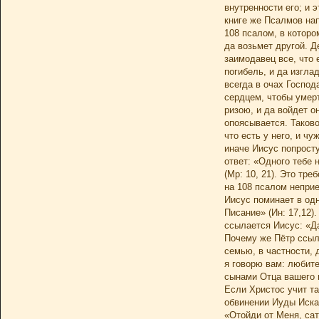
внутренности его; и 
книге же Псалмов нап
108 псалом, в которо
да возьмет другой. Д
заимодавец все, что 
погибель, и да изгла
всегда в очах Господ
сердцем, чтобы умерт
ризою, и да войдет он
опоясывается. Таково
что есть у него, и чу
иначе Иисус попросту
ответ: «Одного тебе 
(Мр: 10, 21). Это тр
на 108 псалом непри
Иисус поминает в одн
Писание» (Ин: 17,12)
ссылается Иисус: «Да
Почему же Пётр ссыла
семью, в частности, 
я говорю вам: любит
сынами Отца вашего 
Если Христос учит та
обвинении Иуды Искар
«Отойди от Меня, сат