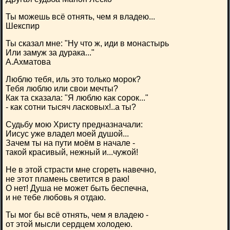
Ты можешь всё отнять, чем я владею...
Шекспир
Ты сказал мне: "Ну что ж, иди в монастырь
Или замуж за дурака..."
А.Ахматова
Люблю тебя, иль это только морок?
Тебя люблю или свои мечты?
Как та сказала: "Я люблю как сорок..."
- как сотни тысяч ласковых!..а ты?
Судьбу мою Христу предназначали:
Иисус уже владел моей душой...
Зачем ты на пути моём в начале -
такой красивый, нежный и...чужой!
Не в этой страсти мне сгореть навечно,
не этот пламень светится в раю!
О нет! Душа не может быть беспечна,
и не тебе любовь я отдаю.
Ты мог бы всё отнять, чем я владею -
от этой мысли сердцем холодею.