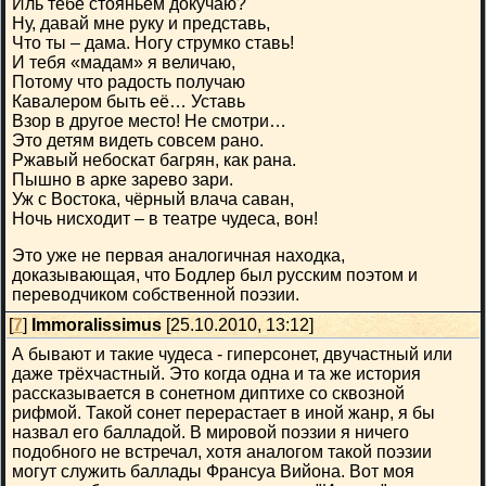
Иль тебе стояньем докучаю?
Ну, давай мне руку и представь,
Что ты – дама. Ногу струмко ставь!
И тебя «мадам» я величаю,
Потому что радость получаю
Кавалером быть её… Уставь
Взор в другое место! Не смотри…
Это детям видеть совсем рано.
Ржавый небоскат багрян, как рана.
Пышно в арке зарево зари.
Уж с Востока, чёрный влача саван,
Ночь нисходит – в театре чудеса, вон!
Это уже не первая аналогичная находка,
доказывающая, что Бодлер был русским поэтом и
переводчиком собственной поэзии.
[
7
]
Immoralissimus
[25.10.2010, 13:12]
А бывают и такие чудеса - гиперсонет, двучастный или
даже трёхчастный. Это когда одна и та же история
рассказывается в сонетном диптихе со сквозной
рифмой. Такой сонет перерастает в иной жанр, я бы
назвал его балладой. В мировой поэзии я ничего
подобного не встречал, хотя аналогом такой поэзии
могут служить баллады Франсуа Вийона. Вот моя