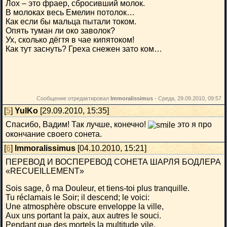
Лох – это фраер, сбросивший молок.
В молоках весь Емелин потолок…
Как если бы мальца пытали током.
Опять туман ли око заволок?
Ух, сколько дёгтя в чае кипятоком!
Как тут заснуть? Греха снежен зато ком…
Сообщение отредактировал
Immoralissimus
-
Среда, 29.09.2010, 09:57
[
5
]
YulKo
[29.09.2010, 15:35]
Спасибо, Вадим! Так лучше, конечно!
это я про
окончание своего сонета.
[
6
]
Immoralissimus
[04.10.2010, 15:21]
ПЕРЕВОД И ВОСПЕРЕВОД СОНЕТА ШАРЛЯ БОДЛЕРА
«RECUEILLEMENT»
Sois sage, ô ma Douleur, et tiens-toi plus tranquille.
Tu réclamais le Soir; il descend; le voici:
Une atmosphère obscure enveloppe la ville,
Aux uns portant la paix, aux autres le souci.
Pendant que des mortels la multitude vile,