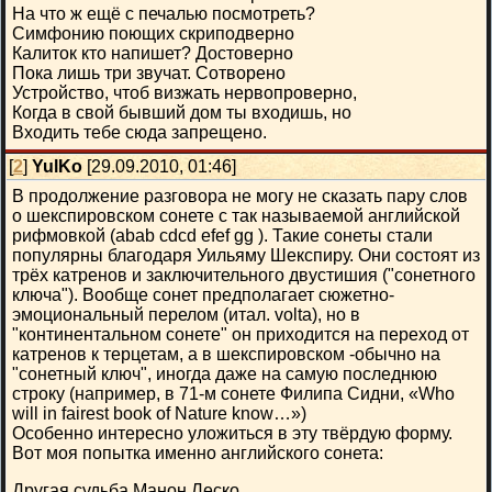
На что ж ещё с печалью посмотреть?
Симфонию поющих скриподверно
Калиток кто напишет? Достоверно
Пока лишь три звучат. Сотворено
Устройство, чтоб визжать нервопроверно,
Когда в свой бывший дом ты входишь, но
Входить тебе сюда запрещено.
[
2
]
YulKo
[29.09.2010, 01:46]
В продолжение разговора не могу не сказать пару слов
о шекспировском сонете с так называемой английской
рифмовкой (abab cdcd efef gg ). Такие сонеты стали
популярны благодаря Уильяму Шекспиру. Они состоят из
трёх катренов и заключительного двустишия ("сонетного
ключа"). Вообще сонет предполагает сюжетно-
эмоциональный перелом (итал. volta), но в
"континентальном сонете" он приходится на переход от
катренов к терцетам, а в шекспировском -обычно на
"сонетный ключ", иногда даже на самую последнюю
строку (например, в 71-м сонете Филипа Сидни, «Who
will in fairest book of Nature know…»)
Особенно интересно уложиться в эту твёрдую форму.
Вот моя попытка именно английского сонета:
Другая судьба Манон Леско