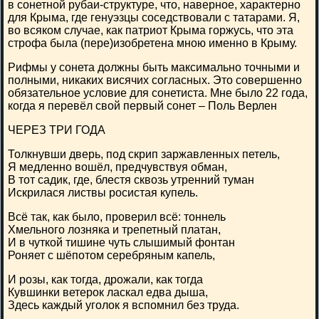
в сонетной рубаи-структуре, что, наверное, характерно
для Крыма, где генуэзцы соседствовали с татарами. Я,
во всяком случае, как патриот Крыма горжусь, что эта
строфа была (пере)изобретена мною именно в Крыму.
Рифмы у сонета должны быть максимально точными и
полными, никаких висячих согласных. Это совершенно
обязательное условие для сонетиста. Мне было 22 года,
когда я перевёл свой первый сонет – Поль Верлен
ЧЕРЕЗ ТРИ ГОДА
Толкнувши дверь, под скрип заржавленных петель,
Я медленно вошёл, предчувствуя обман,
В тот садик, где, блестя сквозь утренний туман
Искрилася листвы росистая купель.
Всё так, как было, проверил всё: тоннель
Хмельного лозняка и трепетный платан,
И в чуткой тишине чуть слышимый фонтан
Роняет с шёпотом серебряным капель,
И розы, как тогда, дрожали, как тогда
Кувшинки ветерок ласкал едва дыша,
Здесь каждый уголок я вспомнил без труда.