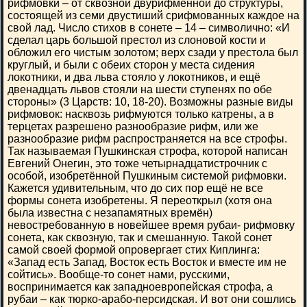
рифмовки – от сквозной двурифменной до структуры,
состоящей из семи двустиший срифмованных каждое на
свой лад. Число стихов в сонете – 14 – символично: «И
сделал царь большой престол из слоновой кости и
обложил его чистым золотом; верх сзади у престола был
круглый, и были с обеих сторон у места сидения
локотники, и два льва стояло у локотников, и ещё
двенадцать львов стояли на шести ступенях по обе
стороны» (3 Царств: 10, 18-20). Возможны разные виды
рифмовок: насквозь рифмуются только катрены, а в
терцетах разрешено разнообразие рифм, или же
разнообразие рифм распространяется на все строфы.
Так называемая Пушкинская строфа, которой написан
Евгений Онегин, это тоже четырнадцатистрочник с
особой, изобретённой Пушкиным системой рифмовки.
Кажется удивительным, что до сих пор ещё не все
формы сонета изобретены. Я переоткрыл (хотя она
была известна с незапамятных времён)
невостребованную в новейшее время рубаи- рифмовку
сонета, как сквозную, так и смешанную. Такой сонет
самой своей формой опровергает стих Киплинга:
«Запад есть Запад, Восток есть Восток и вместе им не
сойтись». Вообще-то сонет нами, русскими,
воспринимается как западноевропейская строфа, а
рубаи – как тюрко-арабо-персидская. И вот они сошлись