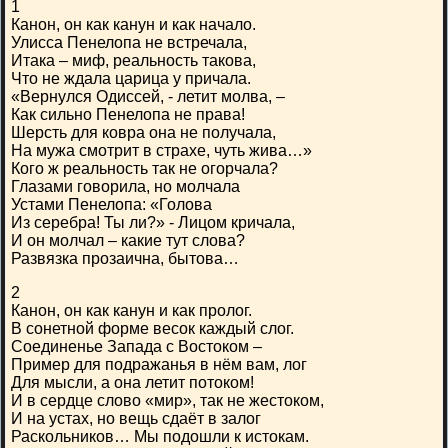
1
Канон, он как канун и как начало.
Улисса Пенелопа не встречала,
Итака – миф, реальность такова,
Что не ждала царица у причала.
«Вернулся Одиссей, - летит молва, –
Как сильно Пенелопа не права!
Шерсть для ковра она не получала,
На мужа смотрит в страхе, чуть жива…»
Кого ж реальность так не огорчала?
Глазами говорила, но молчала
Устами Пенелопа: «Голова
Из серебра! Ты ли?» - Лицом кричала,
И он молчал – какие тут слова?
Развязка прозаична, бытова…
2
Канон, он как канун и как пролог.
В сонетной форме весок каждый слог.
Соединенье Запада с Востоком –
Пример для подражанья в нём вам, лог
Для мысли, а она летит потоком!
И в сердце слово «мир», так не жестоком,
И на устах, но вещь сдаёт в залог
Раскольников… Мы подошли к истокам.