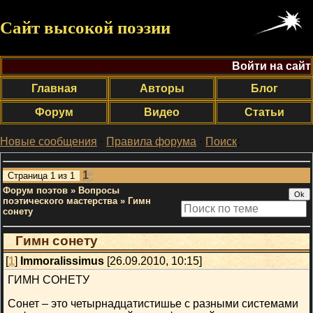
Сайт высокой поэзии
Войти на сайт
Главная
Авторы
Блог
Форум
Видео
Статьи
Новые сообщения
·
Правила форума
·
Поиск
;
1
Страница
1
из
1
Форум поэтов
»
Вопросы
поэтического мастерства
»
Гимн
сонету
Гимн сонету
[
1
]
Immoralissimus
[26.09.2010, 10:15]
ГИМН СОНЕТУ
Сонет – это четырнадцатистишье с разными системами