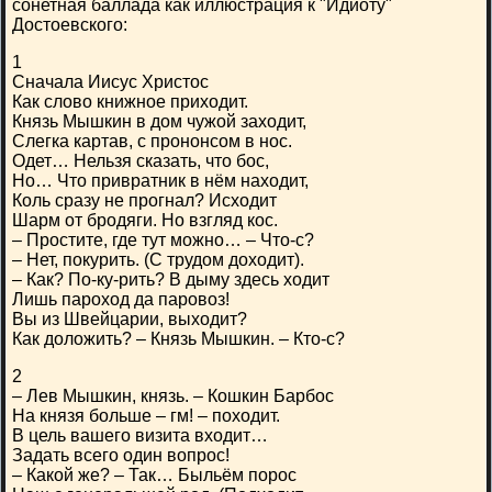
сонетная баллада как иллюстрация к "Идиоту"
Достоевского:
1
Сначала Иисус Христос
Как слово книжное приходит.
Князь Мышкин в дом чужой заходит,
Слегка картав, с прононсом в нос.
Одет… Нельзя сказать, что бос,
Но… Что привратник в нём находит,
Коль сразу не прогнал? Исходит
Шарм от бродяги. Но взгляд кос.
– Простите, где тут можно… – Что-с?
– Нет, покурить. (С трудом доходит).
– Как? По-ку-рить? В дыму здесь ходит
Лишь пароход да паровоз!
Вы из Швейцарии, выходит?
Как доложить? – Князь Мышкин. – Кто-с?
2
– Лев Мышкин, князь. – Кошкин Барбос
На князя больше – гм! – походит.
В цель вашего визита входит…
Задать всего один вопрос!
– Какой же? – Так… Быльём порос