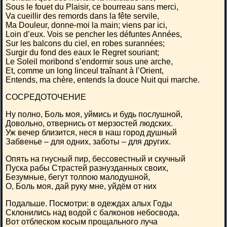
Sous le fouet du Plaisir, ce bourreau sans merci,
Va cueillir des remords dans la fête servile,
Ma Douleur, donne-moi la main; viens par ici,
Loin d’eux. Vois se pencher les défuntes Années,
Sur les balcons du ciel, en robes surannées;
Surgir du fond des eaux le Regret souriant;
Le Soleil moribond s’endormir sous une arche,
Et, comme un long linceul traînant à l’Orient,
Entends, ma chère, entends la douce Nuit qui marche.
СОСРЕДОТОЧЕНИЕ
Ну полно, Боль моя, уймись и будь послушной,
Довольно, отвернись от мерзостей людских.
Уж вечер близится, неся в наш город душный
Забвенье – для одних, заботы – для других.
Опять на гнусный пир, бессовестный и скучный
Пуска рабы Страстей разнузданных своих,
Безумные, бегут толпою малодушной,
О, Боль моя, дай руку мне, уйдём от них
Подальше. Посмотри: в одеждах алых Годы
Склонились над водой с балконов небосвода,
Вот отблеском косым прощального луча