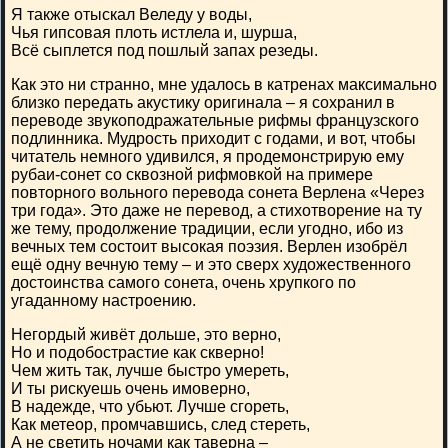
Я также отыскал Веледу у воды,
Чья гипсовая плоть истлела и, шурша,
Всё сыплется под пошлый запах резеды.
Как это ни странно, мне удалось в катренах максимально
близко передать акустику оригинала – я сохранил в
переводе звукоподражательные рифмы французского
подлинника. Мудрость приходит с годами, и вот, чтобы
читатель немного удивился, я продемонстрирую ему
рубаи-сонет со сквозной рифмовкой на примере
повторного вольного перевода сонета Верлена «Через
три года». Это даже не перевод, а стихотворение на ту
же тему, продолжение традиции, если угодно, ибо из
вечных тем состоит высокая поэзия. Верлен изобрёл
ещё одну вечную тему – и это сверх художественного
достоинства самого сонета, очень хрупкого по
угаданному настроению.
Негордый живёт дольше, это верно,
Но и подобострастие как скверно!
Чем жить так, лучше быстро умереть,
И ты рискуешь очень имоверно,
В надежде, что убьют. Лучше сгореть,
Как метеор, промчавшись, след стереть,
А не светить ночами как таверна –