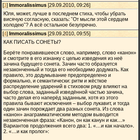
[
3
]
Immoralissimus
[29.09.2010, 09:26]
Юля, может, лучше в последнем стиха, чтобы убрать
висячую согласную, сказать: "От мысли этой сердцем
холодею"? А всё остальное безупречно.
[
4
]
Immoralissimus
[29.09.2010, 09:55]
КАК ПИСАТЬ СОНЕТЫ?
Берёте понравившееся слово, например, слово «канон»
и смотрите в его изнанку с целью изведения из неё
зачина будущего сонета. Зачин часто образуется
незаконченный и тогда его необходимо додумать. Как
правило, это додумывание предопределено и
формально, и семантически: ритм и жёсткое
распределение ударений в стиховом ряду влияют на
выбор слова, заданный изведённой частью зачина,
часто делая его наперёд заданным, хотя из этого
правила бывают исключения – выбор лукавит, и тогда
один зачин порождает два разных сонета. Из слова
«канон» анаграмматическим методом выводится
незаконченная фраза: «Канон, он как канун и как…»
Вариантов продолжения всего два: 1. «…и как начало».
2. «…и как пролог»: