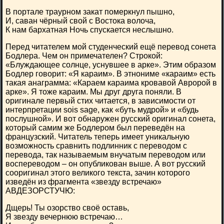
В портале траурном закат померкнул пышно,
И, саван чёрный свой с Востока волоча,
К нам бархатная Ночь спускается неслышно.
Перед читателем мой студенческий ещё перевод сонета
Бодлера. Чем он примечателен? Строкой:
«Блуждающее солнце, уснувшее в арке». Этим образом
Бодлер говорит: «Я караим». В этнониме «караим» есть
такая анаграмма: «Караем караима кровавой Авророй в
арке». Я тоже караим. Мы друг друга поняли. В
оригинале первый стих читается, в зависимости от
интерпретации sois sage, как «буть мудрой» и «будь
послушной». И вот обнаружен русский оригинал сонета,
который самим же Бодлером был переведён на
французский. Читатель теперь имеет уникальную
возможность сравнить подлинник с переводом с
перевода, так называемым внучатым переводом или
воспереводом – он опубликован выше. А вот русский
сооригинал этого великого текста, зачин которого
изведён из фрагмента «звезду встречаю»
АВДЕЗОРСТУЧЮ:
Дщерь! Ты озорство своё оставь,
Я звезду вечернюю встречаю…