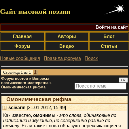
Сайт высокой поэзии
Войти на сайт
Главная
Авторы
Блог
Форум
Видео
Статьи
Новые сообщения
·
Правила форума
·
Поиск
;
1
Страница
1
из
1
Форум поэтов
»
Вопросы
поэтического мастерства
»
Омонимическая рифма
Омонимическая рифма
[
1
]
scivarin
[21.01.2012, 15:49]
Как известно,
омонимы
-
это слова, одинаковые по
написанию и звучанию, но совершенно разные по
смыслу
. Если такие слова образуют перекликающиеся