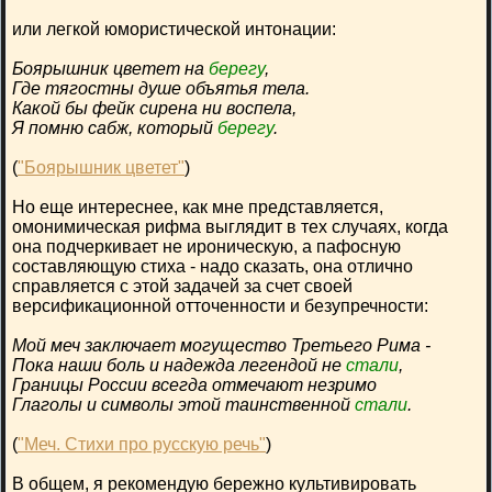
или легкой юмористической интонации:
Боярышник цветет на
берегу
,
Где тягостны душе объятья тела.
Какой бы фейк сирена ни воспела,
Я помню сабж, который
берегу
.
(
"Боярышник цветет"
)
Но еще интереснее, как мне представляется,
омонимическая рифма выглядит в тех случаях, когда
она подчеркивает не ироническую, а пафосную
составляющую стиха - надо сказать, она отлично
справляется с этой задачей за счет своей
версификационной отточенности и безупречности:
Мой меч заключает могущество Третьего Рима -
Пока наши боль и надежда легендой не
стали
,
Границы России всегда отмечают незримо
Глаголы и символы этой таинственной
стали
.
(
"Меч. Стихи про русскую речь"
)
В общем, я рекомендую бережно культивировать