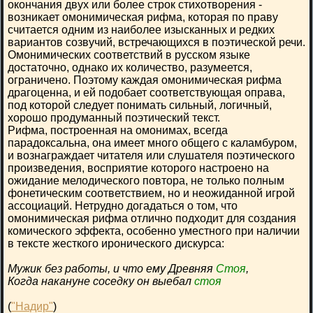
окончания двух или более строк стихотворения -
возникает омонимическая рифма, которая по праву
считается одним из наиболее изысканных и редких
вариантов созвучий, встречающихся в поэтической речи.
Омонимических соответствий в русском языке
достаточно, однако их количество, разумеется,
ограничено. Поэтому каждая омонимическая рифма
драгоценна, и ей подобает соответствующая оправа,
под которой следует понимать сильный, логичный,
хорошо продуманный поэтический текст.
Рифма, построенная на омонимах, всегда
парадоксальна, она имеет много общего с каламбуром,
и вознаграждает читателя или слушателя поэтического
произведения, восприятие которого настроено на
ожидание мелодического повтора, не только полным
фонетическим соответствием, но и неожиданной игрой
ассоциаций. Нетрудно догадаться о том, что
омонимическая рифма отлично подходит для создания
комического эффекта, особенно уместного при наличии
в тексте жесткого иронического дискурса:
Мужик без работы, и что ему Древняя
Стоя
,
Когда накануне соседку он выебал
стоя
(
"Надир"
)