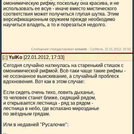
омонимическую рифму, поскольку она красива, и не
использовать ее всуе - иначе вместо мистического
соответствия может получиться глупая шутка. Этим
версификационным оружием прежде необходимо
научиться владеть, а то и порезаться недолго.
Сообщение отредактировал
scivarin
-
Суббота, 21.01.2012, 15:50
[
2
]
YulKo
[22.01.2012, 17:33]
Сегодня случайно наткнулась на старенький стишок с
омонимической рифмой. Всё-таки чаще такие рифмы -
не осознанное выискивание, а случайный проблеск
вдохновения. Вот как в этом случае:
Если сидеть очень тихо, ловить дыханье,
то человек станет ближе, сидящий рядом,
и открывается лестница - ряд за рядом -
лестница в небо, где вспахано мирозданье
по звёздным грядам.
Или в недавней "Русалочке":