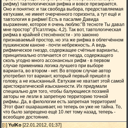
рифму) тавтологическая рифма и вовсе презирается.
Оно и понятно: и так свобода выбора, предоставляемая
евтухами, не имеет очерченного горизонта, а тут ещё и
тавтология в рифме! Есть в пасалме Давида
выражение, которое я очень люблю:"В тесноте Ты давал
мне простор" (Псатлтирь: 4,2). Так вот, тавтологическая
рифма в крайней стеснённости - это законно
признаваемый простор, но эта же рифма в облегчённом
пушкинском каноне - почти небрежность. А ведь
рифмическое гнездо, содержащее счётные варианты,
принципиально отличается от гнезда, содержащего
сколь угодно много ассонансных рифм - в первом
случае применима логика лучшего при выборе
варианта, во втором - нет. Во втором случае автор
употребил тот вариант, который первый пришёл в
голову, а не изысканный. Евтухам не хватает этой самой
аристократической изысканности. Их придумали
специально для того, чтобы балующиеся поэзией
авторы не лезли в запретную территорию точной
рифмы. Да, в филологии есть запретная территория!
Этот факт ошарашивает, но теперь он уже не тайна. То,
что было запрещено ещё 10 лет тому назад, теперь -
всеобщее достояние.
[
8
]
YulKo
[22.01.2012, 01:37]