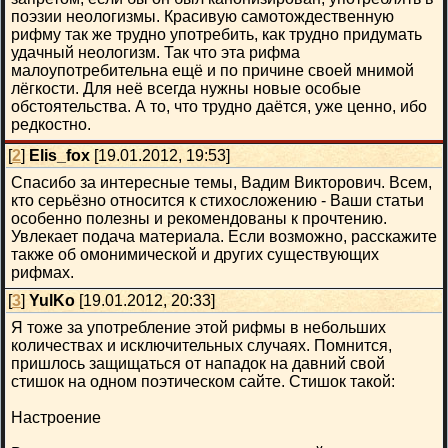
поэзии неологизмы. Красивую самотождественную
рифму так же трудно употребить, как трудно придумать
удачный неологизм. Так что эта рифма
малоупотребительна ещё и по причине своей мнимой
лёгкости. Для неё всегда нужны новые особые
обстоятельства. А то, что трудно даётся, уже ценно, ибо
редкостно.
[
2
]
Elis_fox
[19.01.2012, 19:53]
Спасибо за интересные темы, Вадим Викторович. Всем,
кто серьёзно относится к стихосложению - Ваши статьи
особенно полезны и рекомендованы к прочтению.
Увлекает подача материала. Если возможно, расскажите
также об омонимической и других существующих
рифмах.
[
3
]
YulKo
[19.01.2012, 20:33]
Я тоже за употребление этой рифмы в небольших
количествах и исключительных случаях. Помнится,
пришлось защищаться от нападок на давний свой
стишок на одном поэтическом сайте. Стишок такой:
Настроение