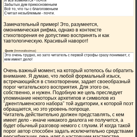
И всё изменится - почти
Забытых дум прикосновеньем
Всё то, что ты с благоговеньем
Считал незыблемым - почти.
Замечательный пример! Это, разумеется,
омонимическая рифма, однако в контексте
стихотворения ее допустимо воспринять и как
тавтологическую. Красивый наворот!
Quote
(
Immoralissimus
)
Это очень трудно, но зато читатель с первой строфы сразу понимает, с
кем имеет дело!
Очень важный момент, на который хотелось бы обратить
внимание. Я думаю, что любой формальный изыск,
встречающийся в стихотворении, задает своеобразный
порог читательского восприятия. Для этого он,
собственно, и нужен. Подобную же цель преследует
упоминание некоторых архетипов и символов из
"джентльменского набора" той аудитории, к которой поэт
обращается, но это уровень попроще.
Читатель действительно должен представлять, с кем
имеет дело - иначе никакого диалога не получится, а
будет обычный разговор немого с глухим. И когда такой
порог автор способен задать исключительно средствами
версификации, речь идет о настоящем мастерстве.