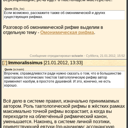
Quote
(
Elis_fox
)
Если возможно, расскажите также об омонимической и других
существующих рифмах.
Разговор об омонимической рифме выделим в
отдельную тему -
Омонимическая рифма
.
Сообщение отредактировал
scivarin
-
Суббота, 21.01.2012, 15:52
[
7
]
Immoralissimus
[21.01.2012, 13:33]
Quote
(
scivarin
)
Впрочем, справедливости ради нужно сказать о том, что в большинстве
аматорских поэтических текстов тавтологическую рифму автор
применяет наобум, в простоте душевной. И это, конечно, не есть
хорошо.
Всё дело в системе правил, изначально принимаемых
автором. Роль тавтологической рифмы в жёстких рамках
максимально точной рифмы возрастает, а когда вы
переходите на облегчённый рифмический канон,
уменьшается. Наконец, в системе личной поэтики,
приветствующей евтухи (по-научному: ассонансную