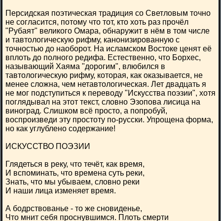
Персидская поэтическая традиция со Светловым точно
не согласится, потому что тот, кто хоть раз прочёл
"Рубаят" великого Омара, обнаружит в нём в том числе
и тавтологическую рифму, канонизированную с
точностью до наоборот. На исламском Востоке ценят её
вплоть до полного редифа. Естественно, что Борхес,
называющий Хаяма "дорогим", влюбился в
тавтологическую рифму, которая, как оказывается, не
менее сложна, чем нетавтологическая. Лет двадцать я
не мог подступиться к переводу "Искусства поэзии", хотя
поглядывал на этот текст, словно Эзопова лисица на
виноград. Слишком всё просто, а попробуй,
воспроизведи эту простоту по-русски. Упрощена форма,
но как углублено содержание!
ИСКУССТВО ПОЭЗИИ
Глядеться в реку, что течёт, как время,
И вспоминать, что времена суть реки,
Знать, что мы убываем, словно реки
И наши лица изменяет время.
А бодрствованье - то же сновиденье,
Что мнит себя проснувшимся. Плоть смерти