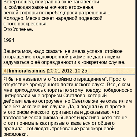
Ветер вошел, поиграв на окне занавеской,
и, соблюдая законы ночного вторженья,
веткой софоры поскребся,прося разрешенья...
Холодно. Месяц сияет нарядной подвеской
с того воскресенья.
Это Успенье.
1994
Защита моя, надо сказать, не имела успеха: стойкое
отвращение к однокоренной рифме не даёт людям
задуматься о её оправданности в конкретном случае.
[
4
]
Immoralissimus
[20.01.2012, 10:25]
Я бы не называл это "стойким отвращением". Просто
отсутствие врождённого поэтического слуха. Все, с кем
мне приходилось спорить по этому поводу, победоносно
цитировали мне афоризм Светлова, который
действительно остроумен, но Светлов же не охватил им
все без исключения случаи! Да, я поднял бунт против
этого рифмического пуританства и доказываю, что
тавтологическая рифма бывает и красива, хотя это не
стоит понимать как призыв отказаться от общего
правила - соблюдать требование разнокорневой
рифмовки.