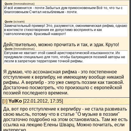
Quote
(
Immoralissimus
)
И всё изменится - почти Забытых дум прикосновеньем Всё то, что ты с
благоговеньем Считал незыблемым - почти.
Quote
(
scivarin
)
Замечательный пример! Это, разумеется, омонимическая рифма, однако
в контексте стихотворения ее допустимо воспринять и как
тавтологическую. Красивый наворот!
Действительно, можно прочитать и так, и эдак. Круто!
Quote
(
Immoralissimus
)
Евтухам не хватает этой самой аристократической изысканности. Их
придумали специально для того, чтобы балующиеся поэзией авторы не
лезли в запретную территорию точной рифмы.
Я думаю, что ассонансная рифма - это постепенное
отступление к верлибру, не имеющему вообще никакой
рифмы. А верлибр - это уже смерть поэзии как таковой.
Достаточно посмотреть, что произошло с европейской
поэзией последнего времени.
[
9
]
YulKo
[22.01.2012, 17:35]
Да, вот про отступление к верлибру - не стала развивать
свою мысль, потому что в статье "О музыке в поэзии"
достаточно подробно на этом остановилась. Там же есть
ссылка на лекцию Елены Шварц. Можно почитать, если
интересно.