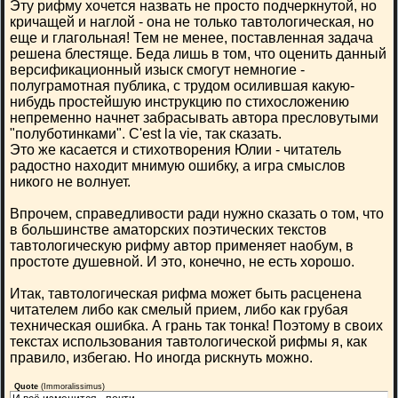
Эту рифму хочется назвать не просто подчеркнутой, но
кричащей и наглой - она не только тавтологическая, но
еще и глагольная! Тем не менее, поставленная задача
решена блестяще. Беда лишь в том, что оценить данный
версификационный изыск смогут немногие -
полуграмотная публика, с трудом осилившая какую-
нибудь простейшую инструкцию по стихосложению
непременно начнет забрасывать автора пресловутыми
"полуботинками". C'est la vie, так сказать.
Это же касается и стихотворения Юлии - читатель
радостно находит мнимую ошибку, а игра смыслов
никого не волнует.
Впрочем, справедливости ради нужно сказать о том, что
в большинстве аматорских поэтических текстов
тавтологическую рифму автор применяет наобум, в
простоте душевной. И это, конечно, не есть хорошо.
Итак, тавтологическая рифма может быть расценена
читателем либо как смелый прием, либо как грубая
техническая ошибка. А грань так тонка! Поэтому в своих
текстах использования тавтологической рифмы я, как
правило, избегаю. Но иногда рискнуть можно.
Quote
(
Immoralissimus
)