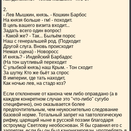
2.
- Лев Мышкин, князь. - Кошкин Барбос
На князя больше - гм! - походит.
В цель вашего визита входит...
Задать всего один вопрос!
- Какой же? - Так... Быльём порос
Наш с генеральшей род. (Подходит
Другой слуга. Вновь происходит
Немая сцена) - Новоросс
И князь? - Индейский Барбадос
(На тон шутливый переходит
С улыбкой князь) наш Крым. - Тон сходит
За шутку. Кто же бьёт за спрос
В империи, где тать находит,
Как ночью лев, на стадо коз?
Если отклонение от канона чем либо оправдано (а в
каждом конкретном случае это "что-либо" сугубо
специфично), оно оказывается более
предпочтительным, чем неукоснительно следование
базовой норме. Тотальный запрет на тавтологическую
рифму, царящий ныне в русской поэзии благодаря
остроумцу Светлову необоснован. Я бы сравнил его с
запретом, если бы он был канонизирован, употреблять в