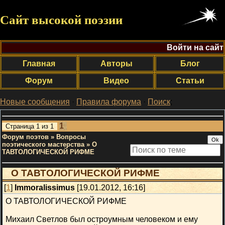
Сайт высокой поэзии
Войти на сайт
Главная
Авторы
Блог
Форум
Видео
Статьи
Новые сообщения
·
Правила форума
·
Поиск
;
1
Страница
1
из
1
Форум поэтов
»
Вопросы
поэтического мастерства
»
О
ТАВТОЛОГИЧЕСКОЙ РИФМЕ
О ТАВТОЛОГИЧЕСКОЙ РИФМЕ
[
1
]
Immoralissimus
[19.01.2012, 16:16]
О ТАВТОЛОГИЧЕСКОЙ РИФМЕ
Михаил Светлов был остроумным человеком и ему