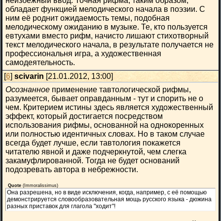
неизбежный ввод. Точная рифма, таким образом,
обладает функцией мелодического начала в поэзии. С
ним её роднит ожидаемость темы, подобная
мелодическому ожиданию в музыке. Те, кто пользуется
евтухами вместо рифм, начисто лишают стихотворный
текст мелодического начала, в результате получается не
профессиональня игра, а художественная
самодеятельность.
[
6
]
scivarin
[21.01.2012, 13:00]
Осознанное
применение тавтологической рифмы,
разумеется, бывает оправданным - тут и спорить не о
чем. Критерием истины здесь является художественный
эффект, который достигается посредством
использования рифмы, основанной на однокоренных
или полностью идентичных словах. Но в таком случае
всегда будет лучше, если тавтология покажется
читателю явной и даже подчеркнутой, чем слегка
закамуфлированной. Тогда не будет оснований
подозревать автора в небрежности.
Quote
(
Immoralissimus
)
Она разрешена, но в виде исключения, когда, например, с её помощью
демонстрируется словообразовательная мощь русского языка - дюжина
разных приставок для глагола "ходит"!