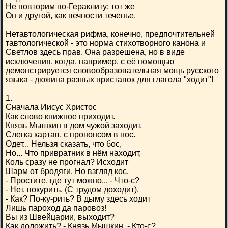
Не повторим по-Гераклиту: тот же
Он и другой, как вечности теченье.
Нетавтологическая рифма, конечно, предпочтительней
тавтологической - это норма стихотворного канона и
Светлов здесь прав. Она разрешена, но в виде
исключения, когда, например, с её помощью
демонстрируется словообразовательная мощь русского
языка - дюжина разных приставок для глагола "ходит"!
1.
Сначала Иисус Христос
Как слово книжное приходит.
Князь Мышкин в дом чужой заходит,
Слегка картав, с прононсом в нос.
Одет... Нельзя сказать, что бос,
Но... Что привратник в нём находит,
Коль сразу не прогнал? Исходит
Шарм от бродяги. Но взгляд кос.
- Простите, где тут можно... - Что-с?
- Нет, покурить. (С трудом доходит).
- Как? По-ку-рить? В дыму здесь ходит
Лишь пароход да паровоз!
Вы из Швейцарии, выходит?
Как доложить? - Князь Мышкин. - Кто-с?