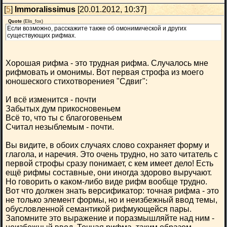
[
5
]
Immoralissimus
[20.01.2012, 10:37]
Quote
(
Elis_fox
)
Если возможно, расскажите также об омонимической и других
существующих рифмах.
Хорошая рифма - это трудная рифма. Случалось мне
рифмовать и омонимы. Вот первая строфа из моего
юношеского стихотворениея "Сдвиг":
И всё изменится - почти
Забытых дум прикосновеньем
Всё то, что ты с благоговеньем
Считал незыблемым - почти.
Вы видите, в обоих случаях слово сохраняет форму и
глагола, и наречия. Это очень трудно, но зато читатель с
первой строфы сразу понимает, с кем имеет дело! Есть
ещё рифмы составные, они иногда здорово выручают.
Но говорить о каком-либо виде рифм вообще трудно.
Вот что должен знать версификатор: точная рифма - это
не только элемент формы, но и неизбежный ввод темы,
обусловленной семантикой рифмующейся пары.
Запомните это выражение и поразмышляйте над ним -