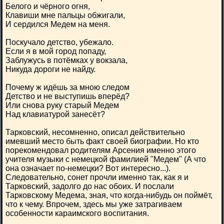
Белого и чёрного огня,
Клавиши мне пальцы обжигали,
И сердился Медем на меня.
Поскучало детство, убежало.
Если я в мой город попаду,
Заблужусь в потёмках у вокзала,
Никуда дороги не найду.
Почему ж идёшь за мною следом
Детство и не выступишь вперёд?
Или снова руку старый Медем
Над клавиатурой занесёт?
Тарковский, несомненно, описал действительно
имевший место быть факт своей биографии. Но кто
порекомендовал родителям Арсения именно этого
учителя музыки с немецкой фамилией "Медем" (А что
она означает по-немецки? Вот интересно...).
Следовательно, сонет прочли именно так, как я и
Тарковский, задолго до нас обоих. И послали
Тарковскому Медема, зная, что когда-нибудь он поймёт,
что к чему. Впрочем, здесь мы уже затрагиваем
особенности караимского воспитания.