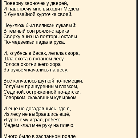
Поверну звоночек у дверей,
И навстречу мне выходит Медем
В бумазейной курточке своей.
Неуклюж был великан лукавый:
В тёмный сон рояля-старика
Сверху вниз на полторы октавы
По-медвежьи падала рука.
И, клубясь в басах, летела свора,
Шла охота в путаном лесу,
Голоса охотничьего хора
За ручьём качались на весу.
Всё кончалось шуткой по-немецки,
Голубым прищуренным глазком,
Сединой, остриженной по-детски,
Говорком, скакавшим кувырком.
И ещё не догадавшись, где я,
Из лесу не выбравшись ещё,
Я урок ему играл, робея:
Медем клал мне руку на плечо.
Много было в заспанном рояле