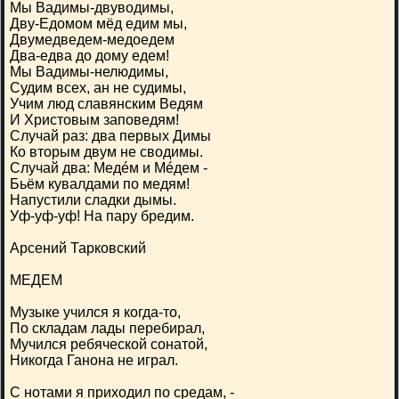
Мы Вадимы-двуводимы,
Дву-Едомом мёд едим мы,
Двумедведем-медоедем
Два-едва до дому едем!
Мы Вадимы-нелюдимы,
Судим всех, ан не судимы,
Учим люд славянским Ведям
И Христовым заповедям!
Случай раз: два первых Димы
Ко вторым двум не сводимы.
Случай два: Медéм и Мéдем -
Бьём кувалдами по медям!
Напустили сладки дымы.
Уф-уф-уф! На пару бредим.
Арсений Тарковский
МЕДЕМ
Музыке учился я когда-то,
По складам лады перебирал,
Мучился ребяческой сонатой,
Никогда Ганона не играл.
С нотами я приходил по средам, -