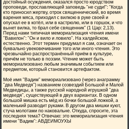
достойный осуждения, оказался просто юродством
проповеди, прославляющей заповедь "не суди!": "Когда
кто приносил жертву, отрок священнический, во время
варения мяса, приходил с вилкою в руке своей и
опускал ее в котёл, или в кастрюлю, или в горшок, и что
вынет вилка, то брал себе священник" (1 Цар: 2,13).
Перед нами типичная мемориализация чтения имени
"Вавилон": "Он и вило и ловило". На халдейском,
естественно. Этот термин придумал я сам, означает он
буквально увековечивание того или иного чтения. Это
чрезвычайно распространённый приём в культуре,
причём не только в поэзии. Чтение может быть
мемориализовано любым значимым событием или
предметом, который становится артефактом.
Моё имя "Вадим" мемориализовано (через анаграмму
"два Медведя") названием созвездий Большой и Малой
Медведицы, а также русской народной игрушкой "два
медведя", существующей в двух вариантах. В одном
большой мишка есть мёд из бочки большой ложкой, а
маленький разводит руками. В другом два мишки куют,
стуча молотами по наковальне. Откуда, спросите, эта
последняя тема? Отвечаю: это мемориализация чтения
имени "Вадим": АВДЕИМОУХЫ