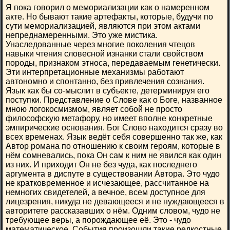
Я пока говорил о мемориализации как о намеренном
акте. Но бывают такие артефакты, которые, будучи по
сути мемориализацией, являются при этом актами
непреднамеренными. Это уже мистика.
Унаследованные через многие поколения чтецов
навыки чтения словесной изнанки стали свойством
породы, признаком этноса, передаваемым генетически.
Эти интерпретационные механизмы работают
автономно и спонтанно, без привлечения сознания.
Язык как бы со-мыслит в субъекте, детерминируя его
поступки. Представление о Слове как о Боге, названное
мною логокосмизмом, являет собой не просто
философскую метафору, но имеет вполне конкретные
эмпирические основания. Бог Слово находится сразу во
всех временах. Язык ведёт себя совершенно так же, как
Автор романа по отношению к своим героям, которые в
нём сомневались, пока Он сам к ним не явился как один
из них. И приходит Он не без чуда, как последнего
аргумента в диспуте в существовании Автора. Это чудо
не кратковременное и исчезающее, рассчитанное на
немногих свидетелей, а вечное, всем доступное для
лицезрения, никуда не девающееся и не нуждающееся в
авторитете рассказавших о нём. Одним словом, чудо не
требующее веры, а порождающее её. Это - чудо
математическое. События произошли такие редкостные,