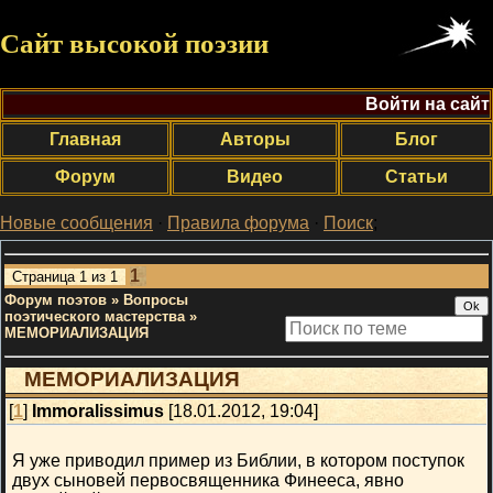
Сайт высокой поэзии
Войти на сайт
Главная
Авторы
Блог
Форум
Видео
Статьи
Новые сообщения
·
Правила форума
·
Поиск
;
1
Страница
1
из
1
Форум поэтов
»
Вопросы
поэтического мастерства
»
МЕМОРИАЛИЗАЦИЯ
МЕМОРИАЛИЗАЦИЯ
[
1
]
Immoralissimus
[18.01.2012, 19:04]
Я уже приводил пример из Библии, в котором поступок
двух сыновей первосвященника Финееса, явно