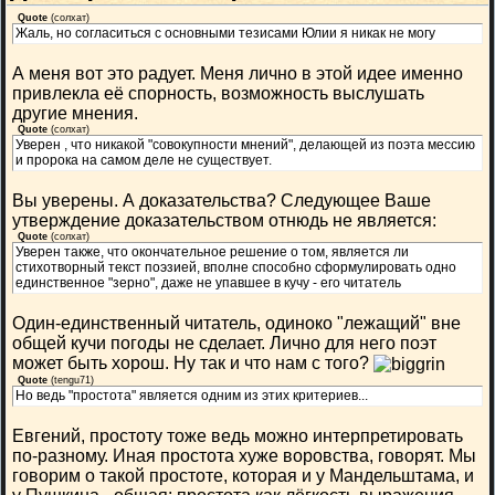
Quote
(
солхат
)
Жаль, но согласиться с основными тезисами Юлии я никак не могу
А меня вот это радует. Меня лично в этой идее именно
привлекла её спорность, возможность выслушать
другие мнения.
Quote
(
солхат
)
Уверен , что никакой "совокупности мнений", делающей из поэта мессию
и пророка на самом деле не существует.
Вы уверены. А доказательства? Следующее Ваше
утверждение доказательством отнюдь не является:
Quote
(
солхат
)
Уверен также, что окончательное решение о том, является ли
стихотворный текст поэзией, вполне способно сформулировать одно
единственное "зерно", даже не упавшее в кучу - его читатель
Один-единственный читатель, одиноко "лежащий" вне
общей кучи погоды не сделает. Лично для него поэт
может быть хорош. Ну так и что нам с того?
Quote
(
tengu71
)
Но ведь "простота" является одним из этих критериев...
Евгений, простоту тоже ведь можно интерпретировать
по-разному. Иная простота хуже воровства, говорят. Мы
говорим о такой простоте, которая и у Мандельштама, и