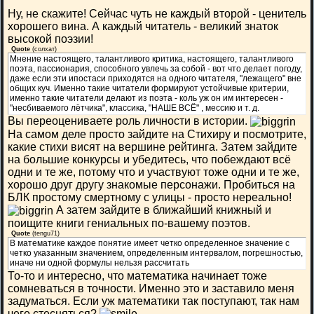
Ну, не скажите! Сейчас чуть не каждый второй - ценитель
хорошего вина. А каждый читатель - великий знаток
высокой поэзии!
Quote
(
солхат
)
Мнение настоящего, талантливого критика, настоящего, талантливого
поэта, пассионария, способного увлечь за собой - вот что делает погоду,
даже если эти ипостаси приходятся на одного читателя, "лежащего" вне
общих куч. Именно такие читатели формируют устойчивые критерии,
именно такие читатели делают из поэта - коль уж он им интересен -
"несбиваемого лётчика", классика, "НАШЕ ВСЁ" , мессию и т. д.
Вы переоцениваете роль личности в истории.
На самом деле просто зайдите на Стихиру и посмотрите,
какие стихи висят на вершине рейтинга. Затем зайдите
на большие конкурсы и убедитесь, что побеждают всё
одни и те же, потому что и участвуют тоже одни и те же,
хорошо друг другу знакомые персонажи. Пробиться на
БЛК простому смертному с улицы - просто нереально!
А затем зайдите в ближайший книжный и
поищите книги гениальных по-вашему поэтов.
Quote
(
tengu71
)
В математике каждое понятие имеет четко определенное значение с
четко указанным значением, определенным интервалом, погрешностью,
иначе ни одной формулы нельзя рассчитать
То-то и интересно, что математика начинает тоже
сомневаться в точности. Именно это и заставило меня
задуматься. Если уж математики так поступают, так нам
чего стесняться?