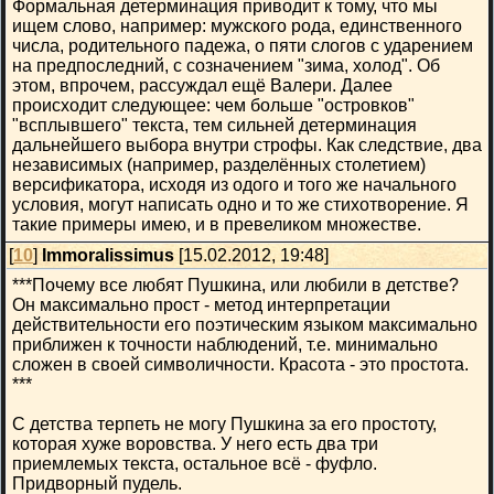
Формальная детерминация приводит к тому, что мы
ищем слово, например: мужского рода, единственного
числа, родительного падежа, о пяти слогов с ударением
на предпоследний, с созначением "зима, холод". Об
этом, впрочем, рассуждал ещё Валери. Далее
происходит следующее: чем больше "островков"
"всплывшего" текста, тем сильней детерминация
дальнейшего выбора внутри строфы. Как следствие, два
независимых (например, разделённых столетием)
версификатора, исходя из одого и того же начального
условия, могут написать одно и то же стихотворение. Я
такие примеры имею, и в превеликом множестве.
[
10
]
Immoralissimus
[15.02.2012, 19:48]
***Почему все любят Пушкина, или любили в детстве?
Он максимально прост - метод интерпретации
действительности его поэтическим языком максимально
приближен к точности наблюдений, т.е. минимально
сложен в своей символичности. Красота - это простота.
***
С детства терпеть не могу Пушкина за его простоту,
которая хуже воровства. У него есть два три
приемлемых текста, остальное всё - фуфло.
Придворный пудель.