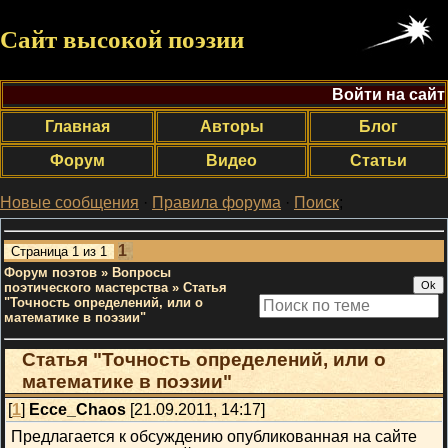
Сайт высокой поэзии
Войти на сайт
Главная
Авторы
Блог
Форум
Видео
Статьи
Новые сообщения
·
Правила форума
·
Поиск
;
1
Страница
1
из
1
Форум поэтов
»
Вопросы
поэтического мастерства
»
Статья
"Точность определений, или о
математике в поэзии"
Статья "Точность определений, или о
математике в поэзии"
[
1
]
Ecce_Chaos
[21.09.2011, 14:17]
Предлагается к обсуждению опубликованная на сайте