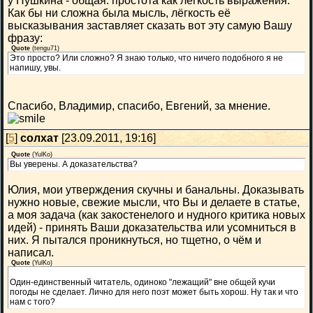
у Пушкина - общая: простота как лёгкость выражения.
Как бы ни сложна была мысль, лёгкость её
высказывания заставляет сказать вот эту самую Вашу
фразу:
Quote
(
tengu71
)
Это просто? Или сложно? Я знаю только, что ничего подобного я не
напишу, увы.
Спасибо, Владимир, спасибо, Евгений, за мнение.
[
5
]
солхат
[23.09.2011, 19:16]
Quote
(
YulKo
)
Вы уверены. А доказательства?
Юлия, мои утверждения скучны и банальны. Доказывать
нужно новые, свежие мысли, что Вы и делаете в статье,
а моя задача (как закостенелого и нудного критика новых
идей) - принять Ваши доказательства или усомниться в
них. Я пытался проникнуться, но тщетно, о чём и
написал.
Quote
(
YulKo
)
Один-единственный читатель, одиноко "лежащий" вне общей кучи
погоды не сделает. Лично для него поэт может быть хорош. Ну так и что
нам с того?