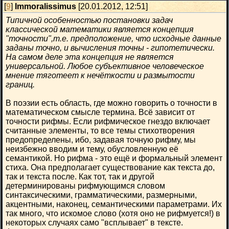
[
9
]
Immoralissimus
[20.01.2012, 12:51]
Типичной особенностью постановки задач
классической математики является концепция
"точности",т.е. предположение, что исходные данные
заданы точно, и вычисления точны - гипотетически.
На самом деле эта концепция не является
универсальной. Любое субъективное человеческое
мнение тяготеет к нечёткости и размытости
границ.
В поэзии есть область, где можно говорить о точности в
математическом смысле термина. Всё зависит от
точности рифмы. Если рифмическое гнездо включает
считанные элементы, то все темы стихотворения
предопределены, ибо, задавая точную рифму, мы
неизбежно вводим и тему, обусловленную её
семантикой. Но рифма - это ещё и формальный элемент
стиха. Она предполагает существование как текста до,
так и текста после. Как тот, так и другой
детерминированы рифмующимся словом
синтаксическими, грамматическими, размерными,
акцентными, наконец, семантическими параметрами. Их
так много, что искомое слово (хотя оно не рифмуется!) в
некоторых случаях само "всплывает" в тексте.