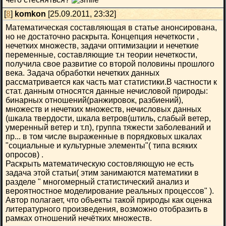
[
8
]
komkon
[25.09.2011, 23:32]
Математическая составляющая в статье анонсирована,
но не достаточно раскрыта. Концепция нечеткости ,
нечетких множеств, задачи оптимизации и нечеткие
переменные, составляющие т.н теории нечеткости,
получила свое развитие со второй половины прошлого
века. Задача обработки нечетких данных
рассматривается как часть мат статистики.В частности к
стат. данным относятся данные нечисловой природы:
бинарных отношений(ранжировок, разбиений),
множеств и нечетких множеств, нечисловых данных
(шкала твердости, шкала ветров(штиль, слабый ветер,
умеренный ветер и т.п), группа тяжести заболеваний и
пр... в том числе выраженные в порядковых шкалах
"социальные и культурные элементы"( типа всяких
опросов) .
Раскрыть математическую состовляющую не есть
задача этой статьи( этим занимаются математики в
разделе " многомерный статистический анализ и
вероятностное моделирование реальных процессов" ).
Автор полагает, что объекты такой природы как оценка
литературного произведения, возможно отобразить в
рамках отношений нечётких множеств.