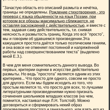
"Зачастую область его описаний размыта и нечётка,
границы не определены.
Рождение стихотворения - это
перевод с языка обыденности на язык Поэзии, при
котором все образы максимально сближаются, не
оставляя расхождений с действительностью
, и вместе с
тем, задавая саму действительность, т.е. снимая
неясность и размытость границ. Когда это всё "просто",
мы и говорим об удавшемся произведении.Эта
кажущаяся простота даётся только поэтическим гениям,
и она вовсе не отменяет постоянной и напряжённой
работы над совершенствованием текста" (выделено
мной Е.З.).
В чем для меня сомнительность данного вывода. Во
первых, критерии оценки в искусстве действительно
размыты. Но ведь "простота" является одним из этих
критериев... Что просто для одного, совсем не просто
для другого. Если мы будем исходить из того, что
простым является то, что просто для всех, то лучшими
литературными произведениями нужно признать
сочинения школьников младших классов (на чем,
помнится, настаивал еще Л.Н. Толстой). Можно
договориться и сформировать некий образ
произведения простого и гениального, или взять его из