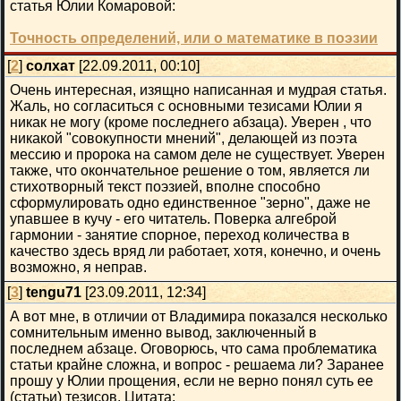
статья Юлии Комаровой:
Точность определений, или о математике в поэзии
[
2
]
солхат
[22.09.2011, 00:10]
Очень интересная, изящно написанная и мудрая статья.
Жаль, но согласиться с основными тезисами Юлии я
никак не могу (кроме последнего абзаца). Уверен , что
никакой "совокупности мнений", делающей из поэта
мессию и пророка на самом деле не существует. Уверен
также, что окончательное решение о том, является ли
стихотворный текст поэзией, вполне способно
сформулировать одно единственное "зерно", даже не
упавшее в кучу - его читатель. Поверка алгеброй
гармонии - занятие спорное, переход количества в
качество здесь вряд ли работает, хотя, конечно, и очень
возможно, я неправ.
[
3
]
tengu71
[23.09.2011, 12:34]
А вот мне, в отличии от Владимира показался несколько
сомнительным именно вывод, заключенный в
последнем абзаце. Оговорюсь, что сама проблематика
статьи крайне сложна, и вопрос - решаема ли? Заранее
прошу у Юлии прощения, если не верно понял суть ее
(статьи) тезисов. Цитата: