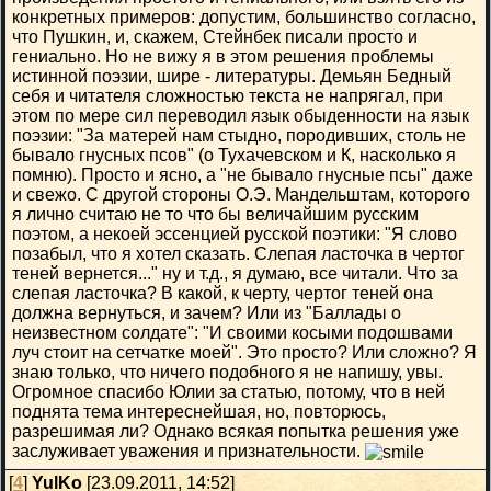
конкретных примеров: допустим, большинство согласно,
что Пушкин, и, скажем, Стейнбек писали просто и
гениально. Но не вижу я в этом решения проблемы
истинной поэзии, шире - литературы. Демьян Бедный
себя и читателя сложностью текста не напрягал, при
этом по мере сил переводил язык обыденности на язык
поэзии: "За матерей нам стыдно, породивших, столь не
бывало гнусных псов" (о Тухачевском и К, насколько я
помню). Просто и ясно, а "не бывало гнусные псы" даже
и свежо. С другой стороны О.Э. Мандельштам, которого
я лично считаю не то что бы величайшим русским
поэтом, а некоей эссенцией русской поэтики: "Я слово
позабыл, что я хотел сказать. Слепая ласточка в чертог
теней вернется..." ну и т.д., я думаю, все читали. Что за
слепая ласточка? В какой, к черту, чертог теней она
должна вернуться, и зачем? Или из "Баллады о
неизвестном солдате": "И своими косыми подошвами
луч стоит на сетчатке моей". Это просто? Или сложно? Я
знаю только, что ничего подобного я не напишу, увы.
Огромное спасибо Юлии за статью, потому, что в ней
поднята тема интереснейшая, но, повторюсь,
разрешимая ли? Однако всякая попытка решения уже
заслуживает уважения и признательности.
[
4
]
YulKo
[23.09.2011, 14:52]