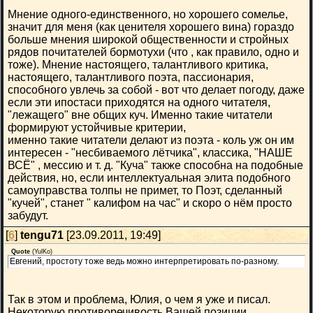
Мнение одного-единственного, но хорошего сомелье,
значит для меня (как ценителя хорошего вина) гораздо
больше мнения широкой общественности и стройных
рядов почитателей бормотухи (что , как правило, одно и
тоже). Мнение настоящего, талантливого критика,
настоящего, талантливого поэта, пассионария,
способного увлечь за собой - вот что делает погоду, даже
если эти ипостаси приходятся на одного читателя,
"лежащего" вне общих куч. Именно такие читатели
формируют устойчивые критерии,
именно такие читатели делают из поэта - коль уж он им
интересен - "несбиваемого лётчика", классика, "НАШЕ
ВСЁ" , мессию и т. д. "Куча" также способна на подобные
действия, но, если интеллектуальная элита подобного
самоуправства толпы не примет, то Поэт, сделанный
"кучей", станет " калифом на час" и скоро о нём просто
забудут.
[
6
]
tengu71
[23.09.2011, 19:49]
Quote
(
YulKo
)
Евгений, простоту тоже ведь можно интерпретировать по-разному.
Так в этом и проблема, Юлия, о чем я уже и писал.
Некоторую противоречивость Вашей позиции