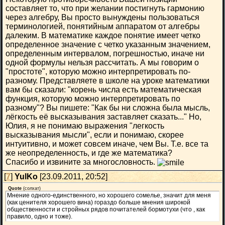
составляет то, что при желании постигнуть гармонию
через алгебру, Вы просто вынуждены пользоваться
терминологией, понятийным аппаратом от алгебры
далеким. В математике каждое понятие имеет четко
определенное значение с четко указанным значением,
определенным интервалом, погрешностью, иначе ни
одной формулы нельзя рассчитать. А мы говорим о
"простоте", которую можно интерпретировать по-
разному. Представляете в школе на уроке математики
вам бы сказали: "корень числа есть математическая
функция, которую можно интерпретировать по
разному"? Вы пишете: "Как бы ни сложна была мысль,
лёгкость её высказывания заставляет сказать..." Но,
Юлия, я не понимаю выражения "легкость
высказывания мысли", если и понимаю, скорее
интуитивно, и может совсем иначе, чем Вы. Т.е. все та
же неопределенность, и где же математика?
Спасибо и извините за многословность.
[
7
]
YulKo
[23.09.2011, 20:52]
Quote
(
солхат
)
Мнение одного-единственного, но хорошего сомелье, значит для меня
(как ценителя хорошего вина) гораздо больше мнения широкой
общественности и стройных рядов почитателей бормотухи (что , как
правило, одно и тоже).