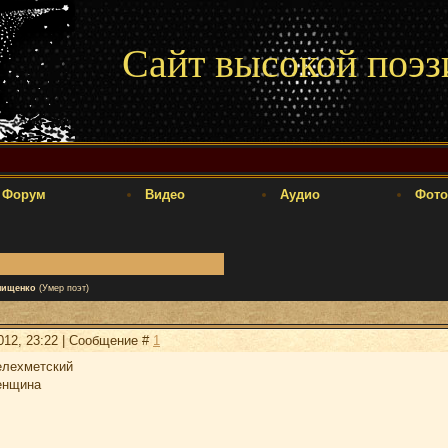
Сайт высокой поэз
Форум
Видео
Аудио
Фото
нищенко
(Умер поэт)
2012, 23:22 | Сообщение #
1
лехметский
женщина