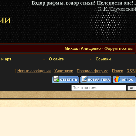
Вздор рифмы, вздор стихи! Нелепости оне!..
К. К. Случевский
ии
Михаил Анищенко - Форум поэтов
 и арт
О сайте
Ссылки
[
Новые сообщения
·
Участники
·
Правила форума
·
Поиск
·
RSS
]