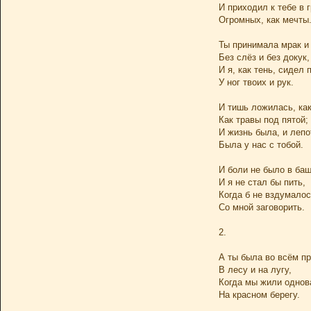
И приходил к тебе в 
Огромных, как мечты
Ты принимала мрак и 
Без слёз и без докук,
И я, как тень, сидел 
У ног твоих и рук.
И тишь ложилась, как
Как травы под пятой;
И жизнь была, и лепо
Была у нас с тобой.
И боли не было в баш
И я не стал бы пить,
Когда б не вздумалос
Со мной заговорить.
2.
А ты была во всём пр
В лесу и на лугу,
Когда мы жили однов
На красном берегу.