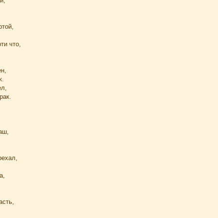
и,
ртой,
ти что,
н,
к.
ел,
рак.
аш,
рехал,
а,
асть,