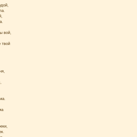
одой,
ла.
й,
а.
ы вой,
 твой
ня,
,
ма.
ма
еки,
ек.