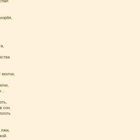
 спал
скорбя,
та,
вства
! молчи,
ночи,
...
оть,
в сон.
 плоть
 лжи,
кой.