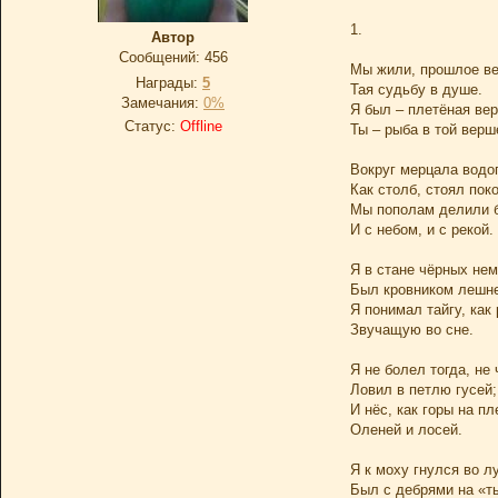
1.
Автор
Сообщений:
456
Мы жили, прошлое в
Награды:
5
Тая судьбу в душе.
Замечания:
0%
Я был – плетёная ве
Статус:
Offline
Ты – рыба в той верш
Вокруг мерцала водо
Как столб, стоял поко
Мы пополам делили 
И с небом, и с рекой.
Я в стане чёрных не
Был кровником лешне
Я понимал тайгу, как 
Звучащую во сне.
Я не болел тогда, не 
Ловил в петлю гусей;
И нёс, как горы на пл
Оленей и лосей.
Я к моху гнулся во л
Был с дебрями на «т