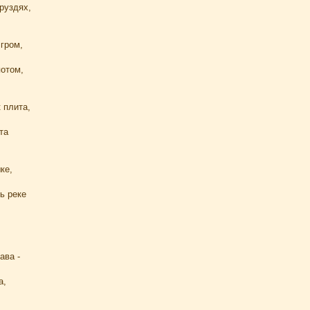
груздях,
.
гром,
потом,
 плита,
та
ке,
ь реке
ава -
а,