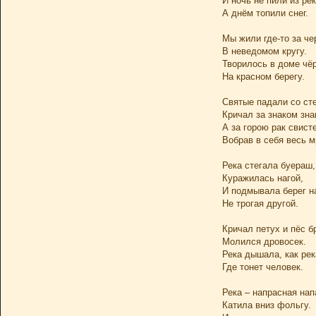
И ночь не пили из рек
А днём топили снег.
Мы жили где-то за че
В неведомом кругу.
Творилось в доме чёр
На красном берегу.
Святые падали со сте
Кричал за знаком зна
А за горою рак свист
Вобрав в себя весь м
Река стегала буераш,
Куражилась нагой,
И подмывала берег н
Не трогая другой.
Кричал петух и пёс б
Молился дровосек.
Река дышала, как рек
Где тонет человек.
Река – напрасная нап
Катила вниз фольгу.