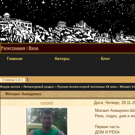
Регистрация
|
Вход
Главная
Авторы
Блог
1
Страница
1
из
1
Форум поэтов
»
Литературный раздел
»
Русская поэзия второй половины XX века
»
Михаил А
Михаил Анищенко
солхат
Дата: Четверг, 29.11.
Михаил Анищенко-Ше
Река, лодка, дом и 
Первая часть:
ДОМ И РЕКА