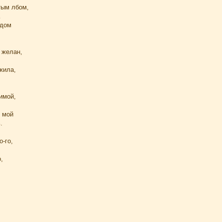
тым лбом,
…
 дом
 желан,
жила,
имой,
 мой
.
о-го,
,