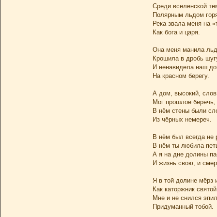
Среди вселенской те
Полярным льдом горя
Река звала меня на «
Как бога и царя.
Она меня манила льд
Крошила в дробь шуг
И ненавидела наш д
На красном берегу.
А дом, высокий, слов
Мог прошлое беречь;
В нём стены были с
Из чёрных немереч.
В нём был всегда не 
В нём ты любила пет
А я на дне долины па
И жизнь свою, и смер
Я в той долине мёрз 
Как каторжник святой
Мне и не снился эпил
Придуманный тобой.