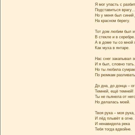
Я мог упасть с разби
Подставиться врагу
Но у меня был синий
На красном берегу.
Тот дом любим был и
В стекле и в серебре.
А в доме ты со мной 
Как муха в янтаре.
Нас снег закапывал з
И я был, словно тать.
Но ты любила сумрак
По рюмкам разливать
До дна, до донца – ог
Темней, ещё темней!
Ты не пьянела от него
Но делалась моей.
Твоя рука – моя рука,
И лёд плывёт в огне.
И ненавидела река
Тебя тогда вдвойне.