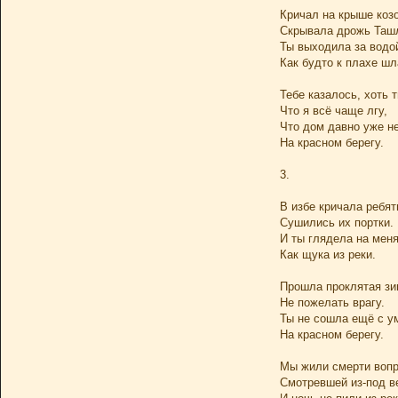
Кричал на крыше коз
Скрывала дрожь Таш
Ты выходила за водо
Как будто к плахе шл
Тебе казалось, хоть т
Что я всё чаще лгу,
Что дом давно уже не
На красном берегу.
3.
В избе кричала ребят
Сушились их портки.
И ты глядела на меня
Как щука из реки.
Прошла проклятая зи
Не пожелать врагу.
Ты не сошла ещё с у
На красном берегу.
Мы жили смерти вопр
Смотревшей из-под в