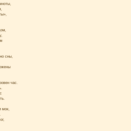
мноты,
,
ты»,
ом,
у,
ом
но сны,
ложены
ровен час.
ь.
с
ть.
и мок,
.
ог,