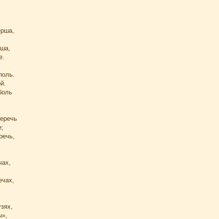
ерша,
рша,
е.
поль.
й.
боль
меречь
;
речь,
чах,
ечах,
узях,
ы»,