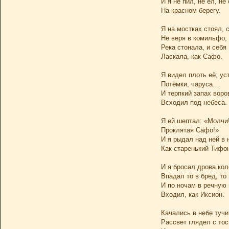
И я не пил, не ел, не
На красном берегу.
Я на мостках стоял, 
Не веря в комильфо,
Река стонала, и себя
Ласкала, как Сафо.
Я видел плоть её, ус
Потёмки, чаруса…
И терпкий запах воро
Всходил под небеса.
Я ей шептал: «Молчи
Проклятая Сафо!»
И я рыдал над ней в 
Как старенький Тифон
И я бросал дрова кол
Впадал то в бред, то 
И по ночам в речную
Входил, как Иксион.
Качались в небе тучи
Рассвет глядел с тос