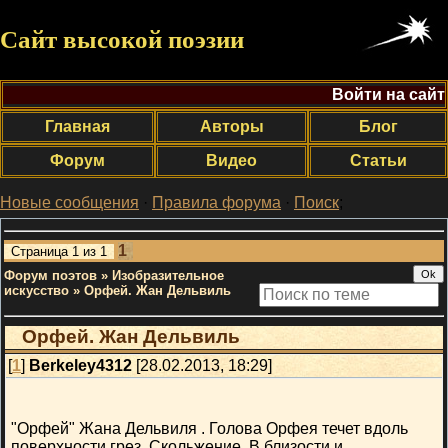
Сайт высокой поэзии
Войти на сайт
Главная
Авторы
Блог
Форум
Видео
Статьи
Новые сообщения
·
Правила форума
·
Поиск
;
1
Страница
1
из
1
Форум поэтов
»
Изобразительное
искусство
»
Орфей. Жан Дельвиль
Орфей. Жан Дельвиль
[
1
]
Berkeley4312
[28.02.2013, 18:29]
"Орфей" Жана Дельвиля . Голова Орфея течет вдоль
поверхности грез. Скольжение. В близости и