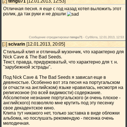
[
2
]
tengu71
[12.01.2013, 12:53]
Отличная песня. я еще с год назад хотел выложить этот
ролик, да так руки и не дошли
Сообщение отредактировал
tengu71
-
Суббота, 12.01.2013, 12:53
[
3
]
scivarin
[12.01.2013, 20:05]
Стильный клип и отличный музончик, что характерно для
Nick Cave & The Bad Seeds.
Текст, правда, придурковатый, что характерно для т. н.
"зарубежной эстрады".
Под Nick Cave & The Bad Seeds я зависал еще в
девяностые. Особенно вот эта песня на португальском
(и отчасти на английском) языке нравилась, несмотря на
религиозное (по всей видимости) содержание.
Абсолютное незнание португальского (и очень плохое -
английского) позволяло мне крутить под эту песенку
свое декадентское кино.
Клипа тут никакого нет, только заставка в виде обложки
альбома, но послушать рекомендую - песенка очень
мелодичная.