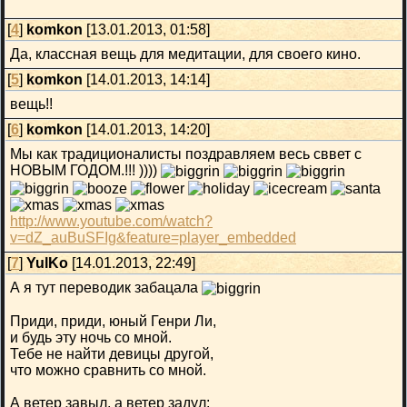
[
4
]
komkon
[13.01.2013, 01:58]
Да, классная вещь для медитации, для своего кино.
[
5
]
komkon
[14.01.2013, 14:14]
вещь!!
[
6
]
komkon
[14.01.2013, 14:20]
Мы как традиционалисты поздравляем весь сввет с
НОВЫМ ГОДОМ.!!! ))))
http://www.youtube.com/watch?
v=dZ_auBuSFIg&feature=player_embedded
[
7
]
YulKo
[14.01.2013, 22:49]
А я тут переводик забацала
Приди, приди, юный Генри Ли,
и будь эту ночь со мной.
Тебе не найти девицы другой,
что можно сравнить со мной.
А ветер завыл, а ветер задул: