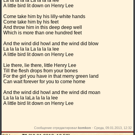
La la la la la La la la la lee
A little bird lit down on Henry Lee
Come take him by his lilly-white hands
Come take him by his feet
And throw him in this deep deep well
Which is more than one hundred feet
And the wind did howl and the wind did blow
La la la la la La la la la lee
A little bird lit down on Henry Lee
Lie there, lie there, little Henry Lee
Till the flesh drops from your bones
For the girl you have in that merry green land
Can wait forever for you to come home
And the wind did howl and the wind did moan
La la la la laLa la la la lee
A little bird lit down on Henry Lee
Сообщение отредактировал
komkon
-
Среда, 09.01.2013, 12:32