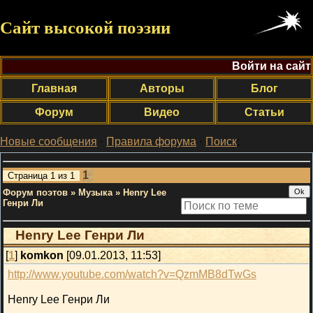
Сайт высокой поэзии
Войти на сайт
Главная
Авторы
Блог
Форум
Видео
Статьи
Новые сообщения
·
Правила форума
·
Поиск
;
1
Страница
1
из
1
Форум поэтов
»
Музыка
»
Henry Lee
Генри Ли
Henry Lee Генри Ли
[
1
]
komkon
[09.01.2013, 11:53]
http://www.youtube.com/watch?v=QzmMB8dTwGs
Henry Lee Генри Ли