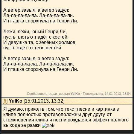
А ветер завыл, а ветер задул:
Ла-ла-ла-ла-ла. Ла-ла-ла-ла-ли.
И пташка спорхнула на Генри Ли.
Лежи, лежи, юный Генри Ли,
пусть плоть отпадёт с костей.
И девушка та, с зелёных холмов,
пусть ждёт от тебя вестей.
А ветер завыл, а ветер задул:
Ла-ла-ла-ла-ла. Ла-ла-ла-ла-ли.
И пташка спорхнула на Генри Ли.
Сообщение отредактировал
YulKo
-
Понедельник, 14.01.2013, 23:04
[
8
]
YulKo
[15.01.2013, 13:32]
Я думаю, прикол в том, что текст песни и картинка в
клипе полностью противоположны друг другу. от
столкновения клипа и песни рождается эффект полного
выхода за рамки