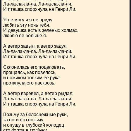
Ла-ла-ла-ла-ла. Ла-ла-ла-ла-ли.
И пташка спорхнула на Генри Ли.
Я не могу и я не приду
любить эту ночь тебя.
И девушка есть в зелёных холмах,
люблю её больше я.
А ветер завыл, а ветер задул:
Ла-ла-ла-ла-ла. Ла-ла-ла-ла-ли.
И пташка спорхнула на Генри Ли.
Склонилась его поцеловать,
прощаясь, как повелось,
и ножиком тонким её рука
проткнула его насквозь.
А ветер взревел, а ветер рыдал:
Ла-ла-ла-ла-ла. Ла-ла-ла-ла-ли.
И пташка спорхнула на Генри Ли.
Возьму за белоснежные руки,
за ноги его возьму
и опущу в глубокий колодец
сто футов в глубину.