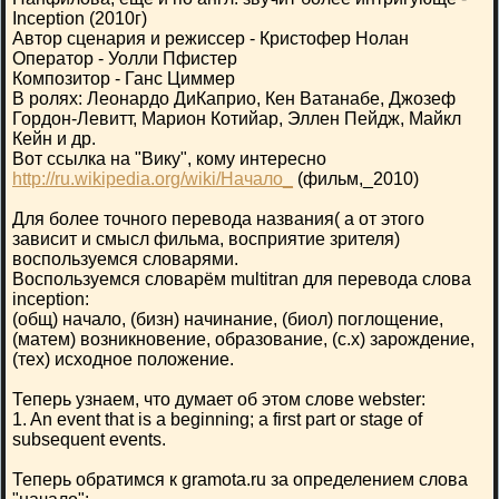
Inception (2010г)
Автор сценария и режиссер - Кристофер Нолан
Оператор - Уолли Пфистер
Композитор - Ганс Циммер
В ролях: Леонардо ДиКаприо, Кен Ватанабе, Джозеф
Гордон-Левитт, Марион Котийар, Эллен Пейдж, Майкл
Кейн и др.
Вот ссылка на "Вику", кому интересно
http://ru.wikipedia.org/wiki/Начало_
(фильм,_2010)
Для более точного перевода названия( а от этого
зависит и смысл фильма, восприятие зрителя)
воспользуемся словарями.
Воспользуемся словарём multitran для перевода слова
inception:
(общ) начало, (бизн) начинание, (биол) поглощение,
(матем) возникновение, образование, (с.х) зарождение,
(тех) исходное положение.
Теперь узнаем, что думает об этом слове webster:
1. An event that is a beginning; a first part or stage of
subsequent events.
Теперь обратимся к gramota.ru за определением слова