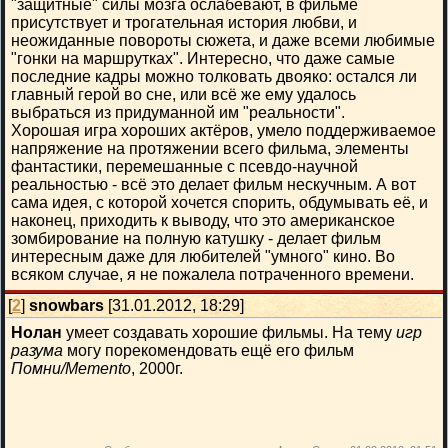
"защитные" силы мозга ослабевают, в фильме
присутствует и трогательная история любви, и
неожиданные повороты сюжета, и даже всеми любимые
"гонки на маршрутках". Интересно, что даже самые
последние кадры можно толковать двояко: остался ли
главный герой во сне, или всё же ему удалось
выбраться из придуманной им "реальности".
Хорошая игра хороших актёров, умело поддерживаемое
напряжение на протяжении всего фильма, элементы
фантастики, перемешанные с псевдо-научной
реальностью - всё это делает фильм нескучным. А вот
сама идея, с которой хочется спорить, обдумывать её, и
наконец, приходить к выводу, что это американское
зомбирование на полную катушку - делает фильм
интересным даже для любителей "умного" кино. Во
всяком случае, я не пожалела потраченного времени.
[
2
]
snowbars
[31.01.2012, 18:29]
Нолан
умеет создавать хорошие фильмы. На тему
игр
разума
могу порекомендовать ещё его фильм
Помни/Memento
, 2000г.