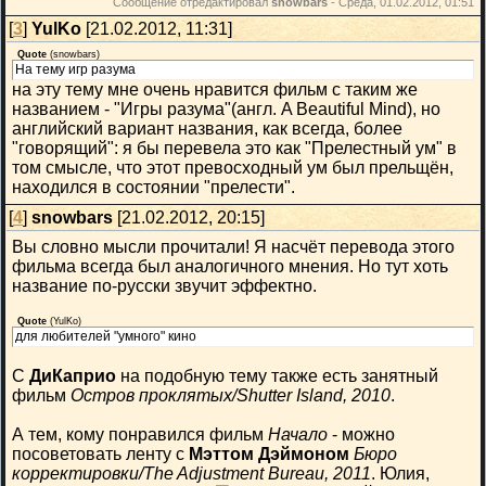
Сообщение отредактировал
snowbars
-
Среда, 01.02.2012, 01:51
[
3
]
YulKo
[21.02.2012, 11:31]
Quote
(
snowbars
)
На тему игр разума
на эту тему мне очень нравится фильм с таким же
названием - "Игры разума"(англ. A Beautiful Mind), но
английский вариант названия, как всегда, более
"говорящий": я бы перевела это как "Прелестный ум" в
том смысле, что этот превосходный ум был прельщён,
находился в состоянии "прелести".
[
4
]
snowbars
[21.02.2012, 20:15]
Вы словно мысли прочитали! Я насчёт перевода этого
фильма всегда был аналогичного мнения. Но тут хоть
название по-русски звучит эффектно.
Quote
(
YulKo
)
для любителей "умного" кино
С
ДиКаприо
на подобную тему также есть занятный
фильм
Остров проклятых/Shutter Island, 2010
.
А тем, кому понравился фильм
Начало
- можно
посоветовать ленту с
Мэттом Дэймоном
Бюро
корректировки/The Adjustment Bureau, 2011
. Юлия,