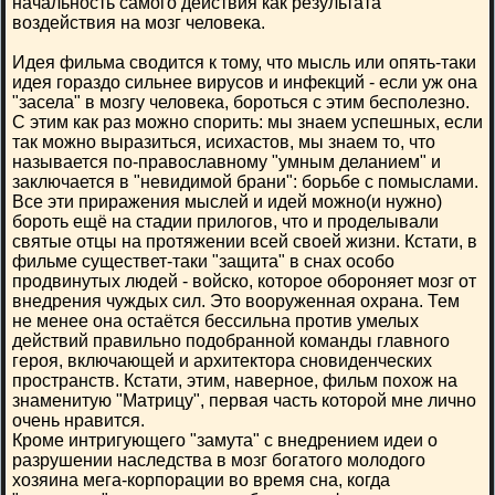
начальность самого действия как результата
воздействия на мозг человека.
Идея фильма сводится к тому, что мысль или опять-таки
идея гораздо сильнее вирусов и инфекций - если уж она
"засела" в мозгу человека, бороться с этим бесполезно.
С этим как раз можно спорить: мы знаем успешных, если
так можно выразиться, исихастов, мы знаем то, что
называется по-православному "умным деланием" и
заключается в "невидимой брани": борьбе с помыслами.
Все эти приражения мыслей и идей можно(и нужно)
бороть ещё на стадии прилогов, что и проделывали
святые отцы на протяжении всей своей жизни. Кстати, в
фильме существет-таки "защита" в снах особо
продвинутых людей - войско, которое обороняет мозг от
внедрения чуждых сил. Это вооруженная охрана. Тем
не менее она остаётся бессильна против умелых
действий правильно подобранной команды главного
героя, включающей и архитектора сновиденческих
пространств. Кстати, этим, наверное, фильм похож на
знаменитую "Матрицу", первая часть которой мне лично
очень нравится.
Кроме интригующего "замута" с внедрением идеи о
разрушении наследства в мозг богатого молодого
хозяина мега-корпорации во время сна, когда