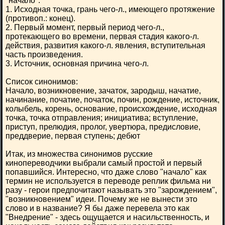
"начало":
1. Исходная точка, грань чего-л., имеющего протяжение
(противоп.: конец).
2. Первый момент, первый период чего-л.,
протекающего во времени, первая стадия какого-л.
действия, развития какого-л. явления, вступительная
часть произведения.
3. Источник, основная причина чего-л.
Список синонимов:
Начало, возникновение, зачаток, зародыш, начатие,
начинание, початие, початок, почин, рождение, источник,
колыбель, корень, основание, происхождение, исходная
точка, точка отправления; инициатива; вступление,
приступ, прелюдия, пролог, увертюра, предисловие,
преддверие, первая ступень; дебют
Итак, из множества синонимов русские
кинопереводчики выбрали самый простой и первый
попавшийся. Интересно, что даже слово "начало" как
термин не используется в переводе реплик фильма ни
разу - герои предпочитают называть это "зарождением",
"возникновением" идеи. Почему же не вынести это
слово и в название? Я бы даже перевела это как
"Внедрение" - здесь ощущается и насильственность, и