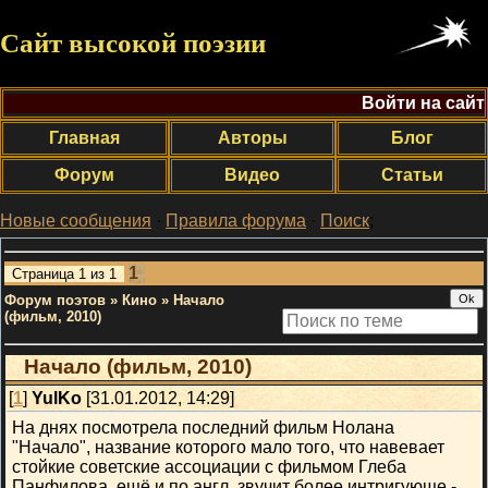
Сайт высокой поэзии
Войти на сайт
Главная
Авторы
Блог
Форум
Видео
Статьи
Новые сообщения
·
Правила форума
·
Поиск
;
1
Страница
1
из
1
Форум поэтов
»
Кино
»
Начало
(фильм, 2010)
Начало (фильм, 2010)
[
1
]
YulKo
[31.01.2012, 14:29]
На днях посмотрела последний фильм Нолана
"Начало", название которого мало того, что навевает
стойкие советские ассоциации с фильмом Глеба
Панфилова, ещё и по англ. звучит более интригующе -