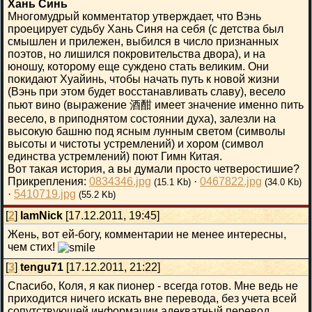
Хань Синь
Многомудрый комментатор утверждает, что Вэнь
проецирует судьбу Хань Синя на себя (с детства был
смышлен и прилежен, выбился в число признанных
поэтов, но лишился покровительства двора), и на
юношу, которому еще суждено стать великим. Они
покидают Хуайинь, чтобы начать путь к новой жизни
(Вэнь при этом будет восстанавливать славу), весело
пьют вино (выражение 酒酣 имеет значение именно пить
весело, в приподнятом состоянии духа), залезли на
высокую башню под ясным лунным светом (символы
высоты и чистоты устремлений) и хором (символ
единства устремлений) поют Гимн Китая.
Вот такая история, а вы думали просто четверостишие?
Прикрепления:
0834346.jpg
·
0467822.jpg
(15.1 Kb)
(34.0 Kb)
·
5410719.jpg
(55.2 Kb)
[
2
]
IamNick
[17.12.2011, 19:45]
Жень, вот ей-богу, комментарии не менее интересны,
чем стих!
[
3
]
tengu71
[17.12.2011, 21:22]
Спасибо, Коля, я как пионер - всегда готов. Мне ведь не
приходится ничего искать вне перевода, без учета всей
сопутствующей информации адекватный перевод