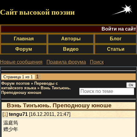
Сайт высокой поэзии
Войти на сайт
Главная
Авторы
Блог
Форум
Видео
Статьи
Новые сообщения
·
Правила форума
·
Поиск
;
1
Страница
1
из
1
Форум поэтов
»
Переводы с
китайского языка
»
Вэнь Тинъюнь.
Преподношу юноше
Вэнь Тинъюнь. Преподношу юноше
[
1
]
tengu71
[16.12.2011, 21:47]
温庭筠
赠少年