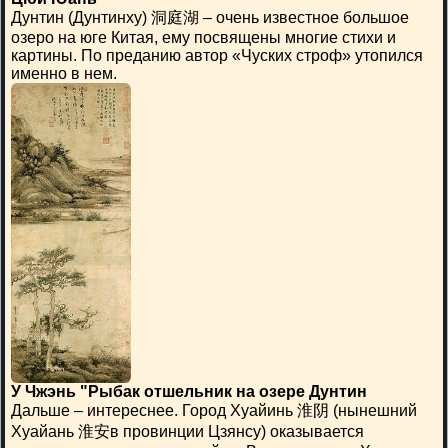
Дунтин (Дунтинху) 洞庭湖 – очень известное большое
озеро на юге Китая, ему посвящены многие стихи и
картины. По преданию автор «Чуских строф» утопился
именно в нем.
У Чжэнь "Рыбак отшельник на озере Дунтин
Дальше – интереснее. Город Хуайинь 淮阴 (нынешний
Хуайань 淮安в провинции Цзянсу) оказывается