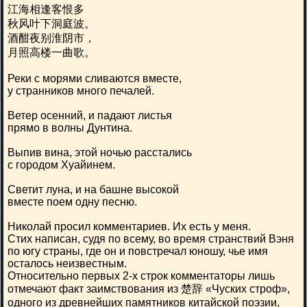
江海相逢客恨多
秋风叶下洞庭波。
酒酣夜别淮阴市，
月照高楼一曲歌。
Реки с морями сливаются вместе,
у странников много печалей.
Ветер осенний, и падают листья
прямо в волны Дунтина.
Выпив вина, этой ночью расстались
с городом Хуайинем.
Светит луна, и на башне высокой
вместе поем одну песню.
Николай просил комментариев. Их есть у меня.
Стих написан, судя по всему, во время странствий Вэня
по югу страны, где он и повстречал юношу, чье имя
осталось неизвестным.
Относительно первых 2-х строк комментаторы лишь
отмечают факт заимствования из 楚辞 «Чуских строф»,
одного из древнейших памятников китайской поэзии,