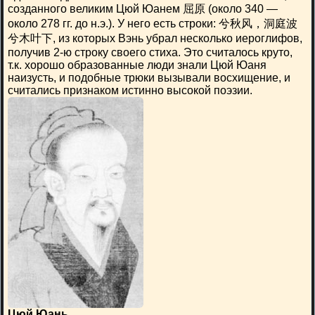
созданного великим Цюй Юанем 屈原 (около 340 —
около 278 гг. до н.э.). У него есть строки: 兮秋风，洞庭波
兮木叶下, из которых Вэнь убрал несколько иероглифов,
получив 2-ю строку своего стиха. Это считалось круто,
т.к. хорошо образованные люди знали Цюй Юаня
наизусть, и подобные трюки вызывали восхищение, и
считались признаком истинно высокой поэзии.
Цюй Юань