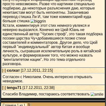
просто невозможен. Разве что картинки специально
подбираю, да некоторые разъяснения даю, которые
некитаистам могут быть непонятны. Заканчиваю
перевод стишка Ли И, там тоже комментарий куда
больше стишка
Кстати, комментируя этот стих немного увлекся и
неверно выразился. Конечно же Цюй Юань не
единственный автор "Чуских строф", это такая подборка
поэзии царства Чу+добавившиеся позже стихи
составителей и комментаторов. Другое дело, что Цюй
первый "индивидуальный" автор Китая и вообще
личность, сыгравшая исключительную роль в китайской
культуре, и формировании того, что можно назвать
"менталитетом нации". Но это тема отдельного
разговора.
[
4
]
солхат
[17.12.2011, 22:15]
Согласен с Николаем. Очень интересно открывать
неведомое.
[
5
]
tengu71
[17.12.2011, 22:38]
Спасибо Владимир, постараюсь соответствовать
1
Страница
1
из
1