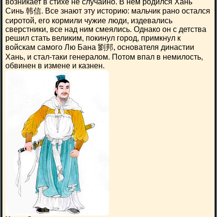
возникает в стихе не случайно. В нем родился Хань
Синь 韩信. Все знают эту историю: мальчик рано остался
сиротой, его кормили чужие люди, издевались
сверстники, все над ним смеялись. Однако он с детства
решил стать великим, покинул город, примкнул к
войскам самого Лю Бана 劉邦, основателя династии
Хань, и стал-таки генералом. Потом впал в немилость,
обвинен в измене и казнен.