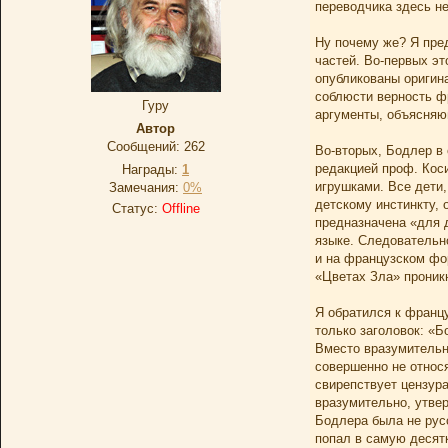
переводчика здесь не
Ну почему же? Я пред
частей. Во-первых эт
опубликованы оригин
соблюсти верность фр
Гуру
аргументы, объясняю
Автор
Сообщений:
262
Во-вторых, Бодлер в 
редакцией проф. Коси
Награды:
1
игрушками. Все дети,
Замечания:
0%
детскому инстинкту,
Статус:
Offline
предназначена «для 
языке. Следовательн
и на французском ф
«Цветах Зла» проникн
Я обратился к францу
только заголовок: «Б
Вместо вразумительно
совершенно не относя
свирепствует цензура
вразумительно, утвер
Бодлера была не русс
попал в самую десятк