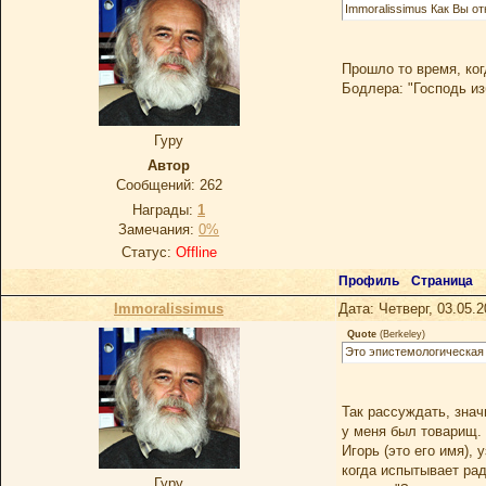
Immoralissimus Как Вы о
Прошло то время, ко
Бодлера: "Господь и
Гуру
Автор
Сообщений:
262
Награды:
1
Замечания:
0%
Статус:
Offline
Профиль
Страница
Immoralissimus
Дата: Четверг, 03.05.
Quote
(
Berkeley
)
Это эпистемологическая
Так рассуждать, знач
у меня был товарищ. 
Игорь (это его имя),
когда испытывает рад
Гуру