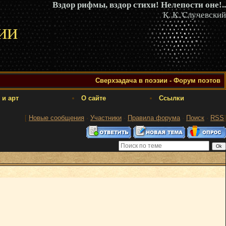
Вздор рифмы, вздор стихи! Нелепости оне!..
К. К. Случевский
ии
Сверхзадача в поэзии - Форум поэтов
 и арт
О сайте
Ссылки
[
Новые сообщения
·
Участники
·
Правила форума
·
Поиск
·
RSS
]