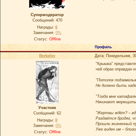
Супермодератор
Сообщений:
470
Награды:
6
Замечания:
0%
Статус:
Offline
Профиль
Berkeley
Дата: Понедельник, 3
"Крышка" представля
чей образ оправдан к
"Потолок подземелья
Не должно быть над
"Тогда мне катафалк
Начинают мерещить
Участник
"Жертвы ждёт? – вдр
Сообщений:
62
Раздаётся бродяг, ч
Награды:
0
Прошли жизненный п
Замечания:
0%
Уже виден им – близо
Статус:
Offline