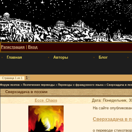
Регистрация
|
Вход
Главная
Авторы
Блог
1
Страница
1
из
1
Форум поэтов
»
Поэтические переводы
»
Переводы с французского языка
»
Сверхзадача в по
Сверхзадача в поэзии
Ecce_Chaos
Дата: Понедельник, 3
На сайте опубликован
Сверхзадача в 
о переводе стихотво