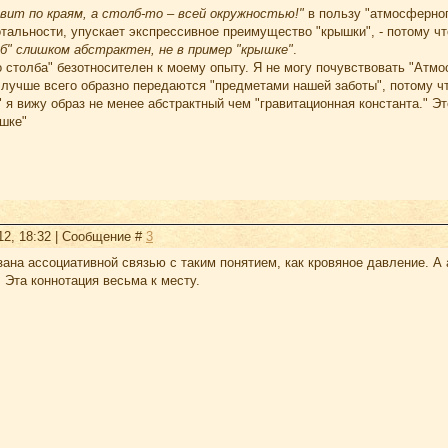
вит по краям, а столб-то – всей окружностью!"
в пользу "атмосферног
отальности, упускает экспрессивное преимущество "крышки", - потому что
" слишком абстрактен, не в пример "крышке"
.
столба" безотносителен к моему опыту. Я не могу почувствовать "Атмос
 лучше всего образно передаются "предметами нашей заботы", потому чт
я вижу образ не менее абстрактный чем "гравитационная константа." Это
ышке"
12, 18:32 | Сообщение #
3
зана ассоциативной связью с таким понятием, как кровяное давление. 
. Эта коннотация весьма к месту.