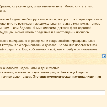
разом, их уже не два, и как минимум пять. Можно считать, что
ина.
ентам Бодлер не был русским поэтом, но просто я «перестарался» в
ждения», то возникает парадоксальная ситуация: мои тексты теперь
ом, чем… сам Бодлер! Иными словами, доказан факт обратной
в будущем, может иметь следствия и в настоящем и прошлом.
 поэте официально опровергли, и тогда остаётся иррациональное
 которой я экспериментально доказал. За это мне полагается как
 и зарплата. Вот, собственно, и всё, что я требую от чиновников.
ых аналогиях. Здесь налицо децентрация.
се новых, и новых ассоциативных рядов. Без конца.Судя по
ь налицо децентрация;
Это эпистемологическая паутина лишенная