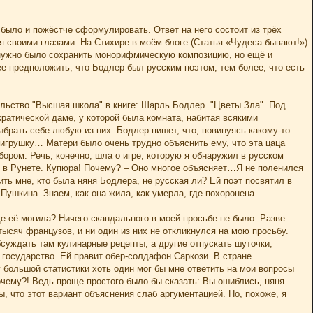
 было и пожёстче сформулировать. Ответ на него состоит из трёх
ся своими глазами. На Стихире в моём блоге (Статья «Чудеса бывают!»)
 нужно было сохранить монорифмическую композицию, но ещё и
ее предположить, что Бодлер был русским поэтом, тем более, что есть
ельство "Высшая школа" в книге: Шарль Бодлер. "Цветы Зла". Под
ократической даме, у которой была комната, набитая всякими
ыбрать себе любую из них. Бодлер пишет, что, повинуясь какому-то
игрушку… Матери было очень трудно объяснить ему, что эта цаца
ром. Речь, конечно, шла о игре, которую я обнаружил в русском
т в Рунете. Купюра! Почему? – Оно многое объясняет…Я не поленился
ть мне, кто была няня Бодлера, не русская ли? Ей поэт посвятил в
шкина. Знаем, как она жила, как умерла, где похоронена...
де её могила? Ничего скандального в моей просьбе не было. Разве
тысяч французов, и ни один из них не откликнулся на мою просьбу.
бсуждать там кулинарные рецепты, а другие отпускать шуточки,
 государство. Ей правит обер-солдафон Саркози. В стране
у большой статистики хоть один мог бы мне ответить на мои вопросы
очему?! Ведь проще простого было бы сказать: Вы ошиблись, няня
ы, что этот вариант объяснения слаб аргументацией. Но, похоже, я