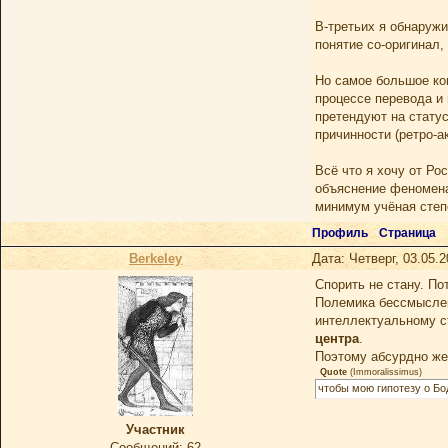
В-третьих я обнаружи
понятие со-оригинал,
Но самое большое ко
процессе перевода и 
претендуют на стату
причинности (ретро-
Всё что я хочу от Ро
объяснение феномена 
минимум учёная степе
Профиль
Страница
Berkeley
Дата: Четверг, 03.05.
Спорить не стану. По
Полемика бессмысленн
интеллектуальному ст
центра
.
Поэтому абсурдно же
Quote
(
Immoralissimus
)
чтобы мою гипотезу о Бо
Участник
Сообщений:
62