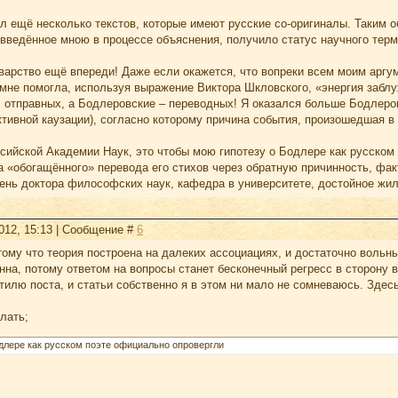
л ещё несколько текстов, которые имеют русские со-оригиналы. Таким об
 введённое мною в процессе объяснения, получило статус научного терм
варство ещё впереди! Даже если окажется, что вопреки всем моим аргум
мне помогла, используя выражение Виктора Шкловского, «энергия заблу
с отправных, а Бодлеровские – переводных! Я оказался больше Бодлер
активной каузации), согласно которому причина события, произошедшая 
ссийской Академии Наук, это чтобы мою гипотезу о Бодлере как русском
«обогащённого» перевода его стихов через обратную причинность, факт
нь доктора философских наук, кафедра в университете, достойное жильё
2012, 15:13 | Сообщение #
6
тому что теория построена на далеких ассоциациях, и достаточно вольн
а, потому ответом на вопросы станет бесконечный регресс в сторону в
илю поста, и статьи собственно я в этом ни мало не сомневаюсь. Здес
лать;
длере как русском поэте официально опровергли