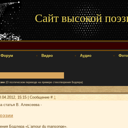
Сайт высокой поэз
Форум
Видео
Аудио
Фото
эзии
(О поэтическом переводе на примере стихотворения Бодлера)
0.04.2012, 15:15 | Сообщение #
1
а статья В. Алексеева -
поэзии
рения Бодлера «L`amour du mansonge».