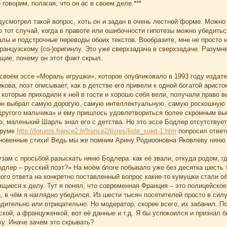
 говорим, полагая, что он ас в своем деле.***
усмотрел такой вопрос, хоть он и задан в очень лестной форме. Можно
о тот случай, когда в правоте или ошибочности гипотезы можно убедить
алы и подстрочные переводы обоих текстов. Вообразите, мне не просто
анцузскому (со-)оригинлу. Это уже сверхзадача в сверхзадаче. Разумн
щие, почему он этот факт скрыл.
своём эссе «Мораль игрушки», которое опубликовало в 1993 году издат
кова, поэт описывает, как в детстве его привели к одной богатой арист
 которые приходили к ней в гости и хорошо себя вели, получали право в
 он выбрал самую дорогую, самую интеллектуальную, самую роскошную 
другого мальчика» и ему пришлось удовлетвориться более скромным выбо
о, маленький Шарль знал его с детства. Но это эссе Бодлер отсутствуе
оруме
http://forums.france2.fr/france2/livres/liste_sujet-1.htm
попросил ответи
овенные стихи! Ведь мы же помним Арину Родиооновна Яковлеву няню Пу
зам с просьбой разыскать няню Бодлера: как её звали, откуда родом, г
одлер – русский поэт?» На моём блоге побывало уже без десятка шесть 
го ответа на конкретно поставленный вопрос какие-то кумушки стали о
щиеся к делу. Тут я понял, что современная Франция – это полицейское
, в чём я наглядно убедился. Из шести тысяч посетителей просто в сил
дительно или отрицательно. Но модератор, скорее всего, их забанил. П
кой, а француженкой, вот её данные и т.д. Я бы успокоился и признал б
у. Иначе зачем это скрывать?