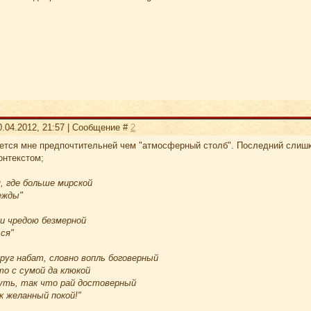
0.04.2012, 21:57 | Сообщение #
2
ется мне предпочтительней чем "атмосферный столб". Последний слишко
онтекстом;
, где больше мирской
ежды"
и чредою безмерной
ся"
уг набат, словно вопль боговерный
то с сумой да клюкой
уть, так что рай достоверный
к желанный покой!"