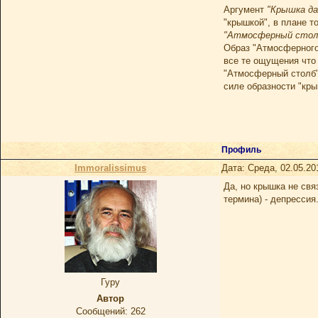
Аргумент
"Крышка да
"крышкой", в плане т
"Атмосферный столб
Образ "Атмосферного 
все те ощущения что
"Атмосферный столб" 
силе образности "кр
Профиль
Immoralissimus
Дата: Среда, 02.05.20
Да, но крышка не свя
термина) - депрессия
Гуру
Автор
Сообщений:
262