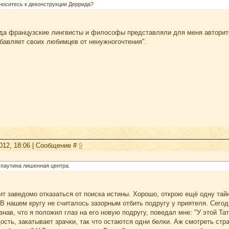
тноситесь к деконструкции Деррида?
гда французские лингвисты и философы представляли для меня авторите
збавляет своих любимцев от ненужногочтения".
2012, 18:06 | Сообщение #
9
 паутина лишенная центра.
ит заведомо отказаться от поиска истины. Хорошо, открою ещё одну тай
В нашем кругу не считалось зазорным отбить подругу у приятеля. Сегодн
 узнав, что я положил глаз на его новую подругу, поведал мне: "У этой Т
ость, закатывает зрачки, так что остаются одни белки. Аж смотреть стр