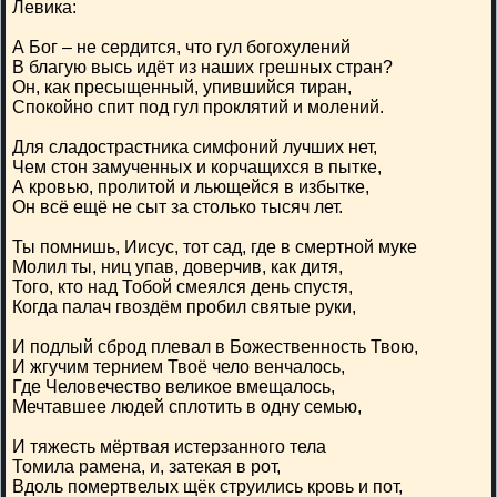
Левика:
А Бог – не сердится, что гул богохулений
В благую высь идёт из наших грешных стран?
Он, как пресыщенный, упившийся тиран,
Спокойно спит под гул проклятий и молений.
Для сладострастника симфоний лучших нет,
Чем стон замученных и корчащихся в пытке,
А кровью, пролитой и льющейся в избытке,
Он всё ещё не сыт за столько тысяч лет.
Ты помнишь, Иисус, тот сад, где в смертной муке
Молил ты, ниц упав, доверчив, как дитя,
Того, кто над Тобой смеялся день спустя,
Когда палач гвоздём пробил святые руки,
И подлый сброд плевал в Божественность Твою,
И жгучим тернием Твоё чело венчалось,
Где Человечество великое вмещалось,
Мечтавшее людей сплотить в одну семью,
И тяжесть мёртвая истерзанного тела
Томила рамена, и, затекая в рот,
Вдоль помертвелых щёк струились кровь и пот,