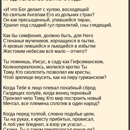
«И что Бог делает с хулою, восходящей
Ко святым Ангелам Его из дольних стран?
Он как пресыщенный, упившейся тиран,
Храпит под сладкий гул проклятий, сны глядящий.
Как бы симфония, должно быть, для Него
Стенанья мучеников, корчащихся в пытке,
А кровью лившейся и льющейся в избытке
Жестоким небесам всё мало – отчего?
Ты помнишь, Иисус, в саду как Гефсиманском,
Коленопреклонясь, молился кротко Ты
Тому, Кто сколотить позволил им кресты,
Чтоб зрелище вкусить, как на пиру гурманском?
Когда Тебе в лицо плевал похабный сброд
Галдящих холуёв, когда венец терновый
Пронзил чело Тому, Кто мир построить новый
Мечтал, все племена сплотив в один народ?
Когда перед толпой, словно подобье цели,
Ты на руках, к кресту прибитых, провисал,
А лоб уже бледнел, а взор уж угасал…
Скажи, Ты о таком предполагал конце ли?