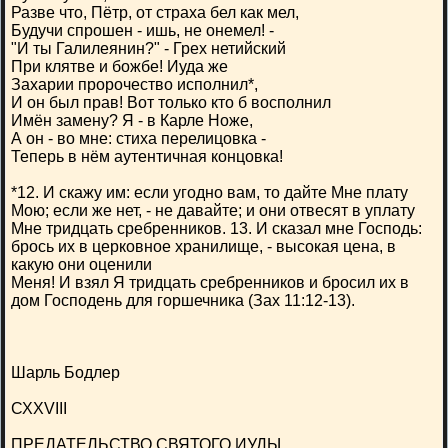
Разве что, Пётр, от страха бел как мел,
Будучи спрошен - ишь, не онемел! -
"И ты Галилеянин?" - Грех нетийский
При клятве и божбе! Иуда же
Захарии пророчество исполнил*,
И он был прав! Вот только кто б восполнил
Имён замену? Я - в Карле Ноже,
А он - во мне: стиха перелицовка -
Теперь в нём аутентичная концовка!
*12. И скажу им: если угодно вам, то дайте Мне плату
Мою; если же нет, - не давайте; и они отвесят в уплату
Мне тридцать сребренников. 13. И сказал мне Господь:
брось их в церковное хранилище, - высокая цена, в
какую они оценили
Меня! И взял Я тридцать сребренников и бросил их в
дом Господень для горшечника (Зах 11:12-13).
Шарль Бодлер
СХХVIII
ПРЕДАТЕЛЬСТВО СВЯТОГО ИУДЫ