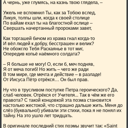
А чернь, уже глумясь, на казнь твою глядела, –
Ужель не вспомнил Ты, как за Тобою вслед,
Ликуя, толпы шли, когда к своей столице
По вайам ехал ты на благостной ослице –
Свершать начертанный пророками завет,
Как торгашей бичом из храма гнал когда-то
И вёл людей к добру, бесстрашен и велик?
Не обожгло Тебя Раскаянье в тот миг,
Опередив копьё наёмного солдата?
– Я больше не могу! О, если б, меч подняв,
Я от меча погиб! Но жить – чего же ради
В том мире, где мечта и действие – в разладе!
От Иисуса Пётр отрёкся… Он был прав.
Ну что в трусливом поступке Петра героического? Да,
слаб человек. Отрёкся от Учителя... Так в чём же его
правота? С такой концовкой эта поэма становится
настолько жестокой, что страшно дальше жить. Меня до
слёз (буквально!) убивали эти стихи, пока я не понял их
тайну. На это ушло лет тридцать.
В оригинале последний стих поэмы звучит так: «Saint