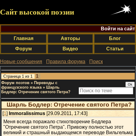
Сайт высокой поэзии
Войти на сайт
Главная
Авторы
Блог
Форум
Видео
Статьи
Новые сообщения
·
Правила форума
·
Поиск
;
1
Страница
1
из
1
Форум поэтов
»
Переводы с
французского языка
»
Шарль
Бодлер: Отречение святого Петра?
Шарль Бодлер: Отречение святого Петра?
[
1
]
Immoralissimus
[29.09.2011, 17:43]
Меня всегда поражало стихотворение Бодлера
"Отречение святого Петра". Привожу полностью этот
великий и страшный выдающемся переводе Вильгельма