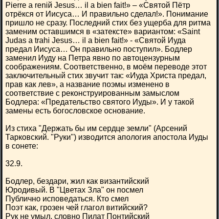
Pierre a reniй Jesus… il a bien fait!» – «Святой Пётр
отрёкся от Иисуса… И правильно сделал!». Понимание
пришло не сразу. Последний стих без ущерба для ритма
заменим оставшимся в «затексте» вариантом: «Saint
Judas a trahi Jesus… il a bien fait!» - «Святой Иуда
предал Иисуса… Он правильно поступил». Бодлер
заменил Иуду на Петра явно по автоцензурным
соображениям. Соответственно, в моём переводе этот
заключительный стих звучит так: «Иуда Христа предал,
прав как лев», а название поэмы изменено в
соответствие с реконструированным замыслом
Бодлера: «Предательство святого Иуды». И у такой
замены есть богословское основание.
Из стиха "Держать бы им сердце земли" (Арсений
Тарковский. "Руки") изводится апология апостола Иуды
в сонете:
32.9.
Бодлер, бездари, жил как византийский
Юродивый. В "Цветах Зла" он посмел
Публично исповедаться. Кто смел
Поэт как, грозен чей глагол витийский?
Рук не умыл, словно Пилат Понтийский