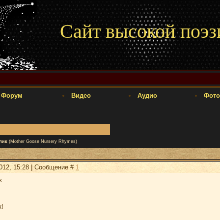
Сайт высокой поэз
Форум
Видео
Аудио
Фото
лик
(Mother Goose Nursery Rhymes)
2012, 15:28 | Сообщение #
1
к
к!