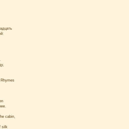
вадцать
й:
.
ду,
y Rhymes
en
hee.
the cabin,
 silk