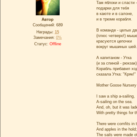
Там яблоки и сласти -
подарки для тебя
в каюте и в салоне,
и в трюме корабля.
Автор
Сообщений:
689
В команде - целых д
Награды:
15
(плюс четверо!) мыше
Замечания:
0%
красуются цепочки
Статус:
Offline
вокруг мышиных шей.
А капитаном - Утка
(и за спиной - рюкзак)
Корабль прибавил хо
сказала Утка: "Кряк!"
Mother Goose Nurser
I saw a ship a-sailing,
A-sailing on the sea.
And, oh, but it was lad
With pretty things for t
There were comfits in 
And apples in the hold;
The sails were made of