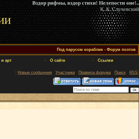
Вздор рифмы, вздор стихи! Нелепости оне!..
К. К. Случевский
ии
Под парусом кораблик - Форум поэтов
 и арт
О сайте
Ссылки
[
Новые сообщения
·
Участники
·
Правила форума
·
Поиск
·
RSS
]