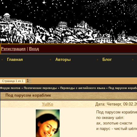
Регистрация
|
Вход
Главная
Авторы
Блог
1
Страница
1
из
1
Форум поэтов
»
Поэтические переводы
»
Переводы с английского языка
»
Под парусом кораб
Под парусом кораблик
YulKo
Дата: Четверг, 09.02.
Под парусом корабли
по океану шёл:
ах, золотые снасти
и парус - чистый шёл