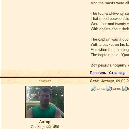
And the masts were all
The four-and-twenty sa
That stood between th
Were four-and-twenty 
With chains about thei
The captain was a duc
With a packet on his b
And when the ship beg
The captain said, "Qu
Вот решила поднять 
Профиль
Страница
солхат
Дата: Четверг, 09.02.
Автор
Сообщений:
456