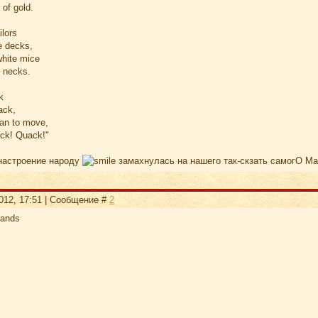
 of gold.
ilors
e decks,
white mice
r necks.
k
ack,
an to move,
ack! Quack!"
настроение народу
замахнулась на нашего так-скзать самогО М
2012, 17:51 | Сообщение #
2