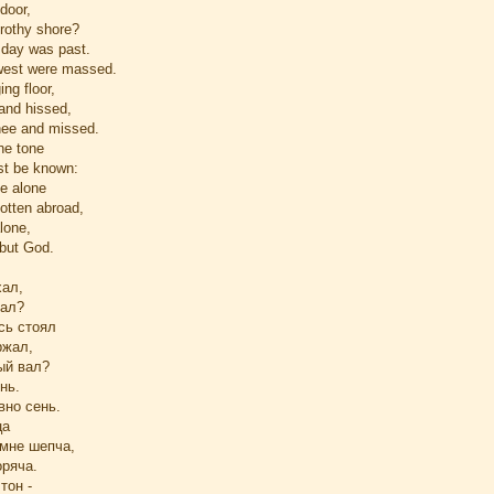
door,
frothy shore?
day was past.
west were massed.
ing floor,
 and hissed,
nee and missed.
he tone
st be known:
e alone
tten abroad,
lone,
 but God.
хал,
рал?
есь стоял
ржал,
ый вал?
нь.
вно сень.
ца
 мне шепча,
оряча.
тон -