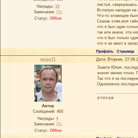
листья, свернувшись 
Награды:
15
Вслепую нападая на 
Замечания:
0%
Что-то зловещее был
Статус:
Offline
Сказав этим,моя тайн
что я был один тольк
так или иначе, эта н
что я был только оди
что я не имел в запас
Профиль
Страница
tengu71
Дата: Вторник, 27.09.
Знаете Юлия, последн
значит менее точно.
Так что я за последни
Однозначно последн
君子明言道德
Автор
Сообщений:
450
Награды:
4
Замечания:
0%
Статус:
Offline