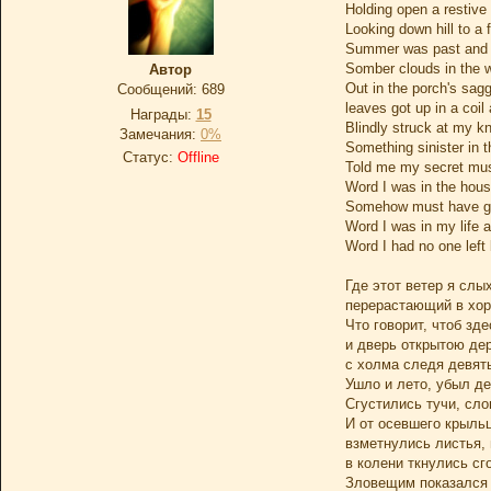
Holding open a restive 
Looking down hill to a 
Summer was past and 
Somber clouds in the 
Автор
Out in the porch's sagg
Сообщений:
689
leaves got up in a coil
Награды:
15
Blindly struck at my k
Замечания:
0%
Something sinister in t
Статус:
Offline
Told me my secret mu
Word I was in the hous
Somehow must have go
Word I was in my life a
Word I had no one left
Где этот ветер я слы
перерастающий в хо
Что говорит, чтоб зд
и дверь открытою де
с холма следя девят
Ушло и лето, убыл де
Сгустились тучи, сло
И от осевшего крыль
взметнулись листья,
в колени ткнулись сг
Зловещим показался 