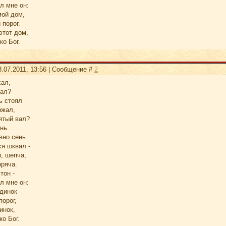
л мне он:
мой дом,
 порог.
этот дом,
ко Бог.
.07.2011, 13:56 | Сообщение #
2
хал,
рал?
ь стоял
ржал,
ятый вал?
нь.
вно сень.
ся шквал -
, шепча,
оряча.
тон -
л мне он:
одинок
порог,
инок,
ко Бог.