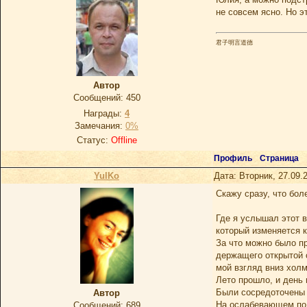
не совсем ясно. Но э
君子明言道德
Автор
Сообщений:
450
Награды:
4
Замечания:
0%
Статус:
Offline
Профиль
Страница
YulKo
Дата: Вторник, 27.09.
Скажу сразу, что бол
Где я услышал этот 
который изменяется к
За что можно было п
держащего открытой 
мой взгляд вниз холм
Лето прошло, и день
Были сосредоточены 
Автор
На ослабевающем по
Сообщений:
689