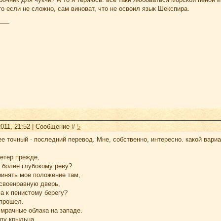
то если не сложно, сам виноват, что не освоил язык Шекспира.
2011, 21:52 | Сообщение #
5
ее точный - последний перевод. Мне, собственно, интересно. какой вариа
ветер прежде,
 более глубокому реву?
ринять мое положение там,
своенравную дверь,
а к пенистому берегу?
 прошел.
мрачные облака на западе.
лу крыльца,