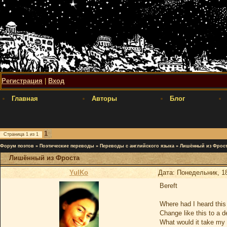
Регистрация
|
Вход
Главная
Авторы
Блог
1
Страница
1
из
1
Форум поэтов
»
Поэтические переводы
»
Переводы с английского языка
»
Лишённый из Фрос
Лишённый из Фроста
YulKo
Дата: Понедельник, 18
Bereft
Where had I heard this
Change like this to a d
What would it take my s