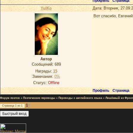
Профиль
Страница
YulKo
Дата: Вторник, 27.09.
Вот спасибо, Евгений
Автор
Сообщений:
689
Награды:
15
Замечания:
0%
Статус:
Offline
Профиль
Страница
Форум поэтов
»
Поэтические переводы
»
Переводы с английского языка
»
Лишённый из Фрос
1
Страница
1
из
1