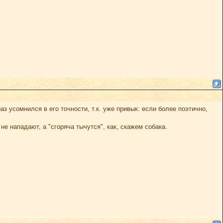
аз усомнился в его точности, т.к. уже привык: если более поэтично,
я не нападают, а "сгоряча тычутся", как, скажем собака.