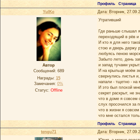
Профиль
Страница
YulKo
Дата: Вторник, 27.09.
Утративший
Где раньше слышал я
переходящий в рёв и
И кто я для него такой
стою и дверь держу р
любуясь пеною морс
Забыто лето, день за
и запад тучами укрыт
Автор
И на крыльце моём з
Сообщений:
689
свернулись листья и,
Награды:
15
напали - тщетно - на 
Замечания:
0%
И это был плохой мне
Статус:
Offline
секрет раскрыт, не зн
что в доме я совсем 
слух просочился за п
что в жизни я совсем
что мне остался толь
Профиль
Страница
tengu71
Дата: Вторник, 27.09.
Юлия, а можно подстр