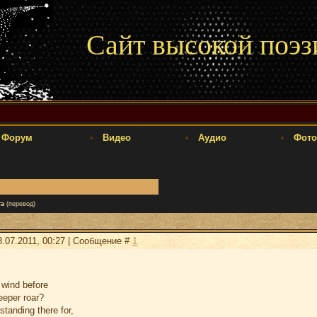
Сайт высокой поэз
Форум
Видео
Аудио
Фото
та
(перевод)
.07.2011, 00:27 | Сообщение #
1
 wind before
eeper roar?
tanding there for,