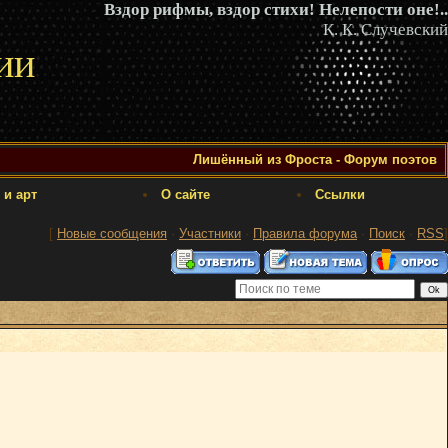
Вздор рифмы, вздор стихи! Нелепости оне!..
К. К. Случевский
ии
Лишённый из Фроста - Форум поэтов
 и арт
О сайте
Ссылки
[
Новые сообщения
·
Участники
·
Правила форума
·
Поиск
·
RSS
]