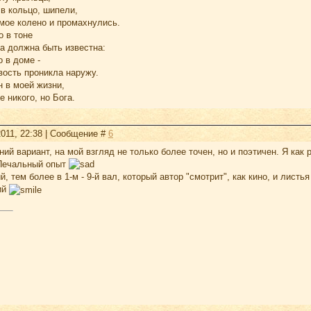
в кольцо, шипели,
мое колено и промахнулись.
о в тоне
а должна быть известна:
о в доме -
овость проникла наружу.
н в моей жизни,
е никого, но Бога.
2011, 22:38 | Сообщение #
6
ий вариант, на мой взгляд не только более точен, но и поэтичен. Я как р
 Печальный опыт
й, тем более в 1-м - 9-й вал, который автор "смотрит", как кино, и листь
ий