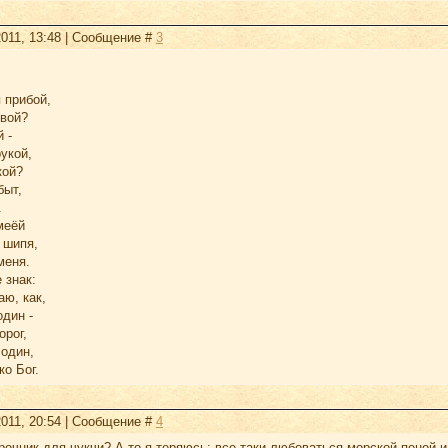
2011, 13:48 | Сообщение #
3
 прибой,
 вой?
 -
укой,
кой?
быт,
.
меёй
 шипя,
меня.
 знак:
аю, как,
один -
орог,
 один,
ко Бог.
2011, 20:54 | Сообщение #
4
очник для чукчи? А то я теряюсь: все таки любоваться морской пеной и