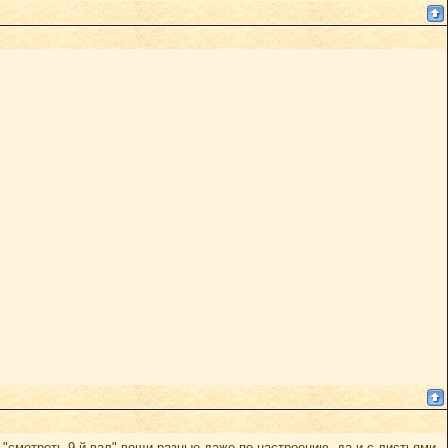
 "смотреть 9-й вал" вещи разные даже по настроению, да и с листьями