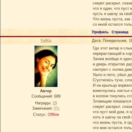
секрет раскрыт, сказа
что я один, что пуст 
пусть я шагну за свой
Что жизнь пуста, как 
со мной остался толь
Профиль
Страница
YulKo
Дата: Понедельник, 18
Где этот ветер я слы
перерастающий в хо
Зачем вообще я здес
и дверь открытою де
смотрел с холма дев
Ушло и лето, убыл де
Сгустились тучи, сло
И на крыльцо ворвал
взметнулись листья и
Автор
в колени ткнулись сг
Сообщений:
689
Зловещим показался 
Награды:
15
секрет раскрыт, сказа
Замечания:
0%
что пуст мой дом, я 
Статус:
Offline
хоть я шагну за свой 
что жизнь пуста, я од
что мне остался толь