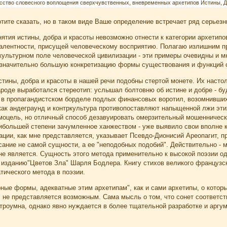
усство словесного воплощения сверхчувственных, вневременных архетипов Истины, Д
тите сказать, но в таком виде Ваше определение встречает ряд серьез
ятия истины, добра и красоты невозможно отнести к категории архетипо
валентности, присущей человеческому восприятию. Полагаю излишним п
культурном поле человеческой цивилизации - эти примеры очевидны и м
 значительно большую конкретизацию формы существования и функций 
стины, добра и красоты в нашей речи подобны стертой монете. Их насто
ароде выработался стереотип: услышал болтовню об истине и добре - буд
 в пропагандистском борделе подлых финансовых воротил, возомнивших
как андеграунд и контркультура противопоставляют напыщенной лжи эти
самоцель, но отличный способ дезавуировать омерзительный мошенничес
наибольшей степени зачумленное ханжеством - уже выявило свои вполне 
ации, как мне представляется, указывает Псевдо-Дионисий Ареопагит, 
ние не самой сущности, а ее "неподобных подобий". Действительно - мы
о не является. Сущность этого метода применительно к высокой поэзии 
изданию"Цветов Зла" Шарля Бодлера. Книгу стихов великого французск
тического метода в поэзии.
орные формы, адекватные этим архетипам", как и сами архетипы, о кото
 не представляется возможным. Сама мысль о том, что сонет соответст
троумна, однако явно нуждается в более тщательной разработке и аргу