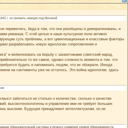
941 г. остановить немцев под Москвой
 не перевелись, беда в том, что они разобщены и деморализованы, и
нами реванша. С этой целью в наше культурное поле активно
ирующие суть проблемы, а вот цивилизационные и классовые факторы
одимо разрабатывать новую идеологию сопротивления и
га" и мобилизовать на борьбу с захватчиками советский народ,
приблизительно то же самое, однако сложность момента в том, что
ребуется будить и напоминать людям, что их обокрали. Иногда
емени на сантименты уже не осталось. Это война идеологем, здесь
сии
мысл заботиться не столько о количестве, сколько о качестве
вий, высокотехнологичны и управление ими не требует больших
чень высоким. Будущее принадлежит интеллектуалам, но не
градации образовательной системы и резкого снижения уровня образованности