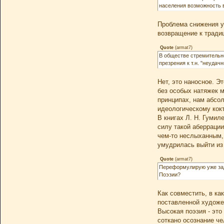
населения возможность 
Проблема снижения ур
возвращение к тради
Quote
(
armat7
)
В обществе стремительно
презрения к т.н. "неуда
Нет, это наносное. Э
без особых натяжек м
принципах, нам абсо
идеологическому кокт
В книгах Л. Н. Гумил
силу такой аберрации
чем-то неслыханным,
умудрилась выйти из 
Quote
(
armat7
)
Переформулирую уже зад
Поэзии?
Как совместить, в к
поставленной художе
Высокая поэзия - это
соткано осознание че