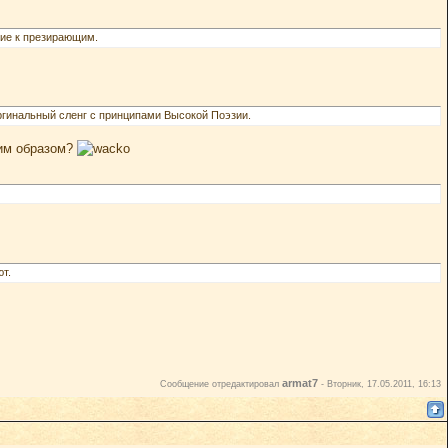
ние к презирающим.
аргинальный сленг с принципами Высокой Поэзии.
ким образом?
т.
armat7
Сообщение отредактировал
-
Вторник, 17.05.2011, 16:13