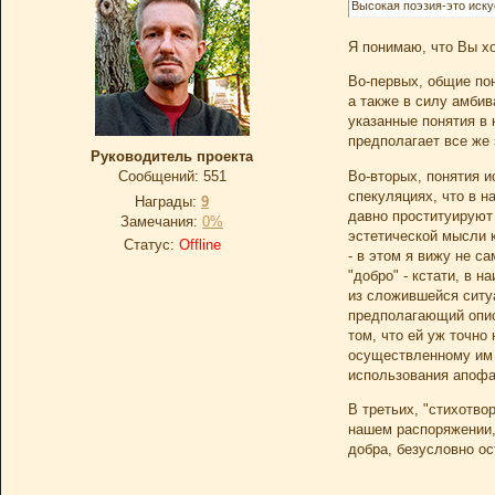
Высокая поэзия-это иск
Я понимаю, что Вы хо
Во-первых, общие пон
а также в силу амби
указанные понятия в 
предполагает все же
Руководитель проекта
Во-вторых, понятия и
Сообщений:
551
спекуляциях, что в н
Награды:
9
давно проституируют
Замечания:
0%
эстетической мысли 
Статус:
Offline
- в этом я вижу не 
"добро" - кстати, в 
из сложившейся ситу
предполагающий описа
том, что ей уж точн
осуществленному им 
использования апофа
В третьих, "стихотв
нашем распоряжении,
добра, безусловно ос