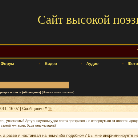
Сайт высокой поэз
Форум
Видео
Аудио
Фото
цепция проекта (обсуждение)
(Новые статьи о поэзии)
2011, 16:07 | Сообщение #
16
 то , уважаемый Артур, неужели удел поэта презрительно отвернуться от своего наро
 самой мутации, будь она неладна?
 а разве я настаивал на чем-либо подобном? Вы мне инкриминируете не