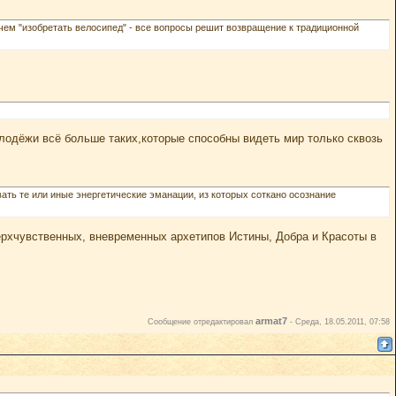
чем "изобретать велосипед" - все вопросы решит возвращение к традиционной
лодёжи всё больше таких,которые способны видеть мир только сквозь
ать те или иные энергетические эманации, из которых соткано осознание
рхчувственных, вневременных архетипов Истины, Добра и Красоты в
armat7
Сообщение отредактировал
-
Среда, 18.05.2011, 07:58