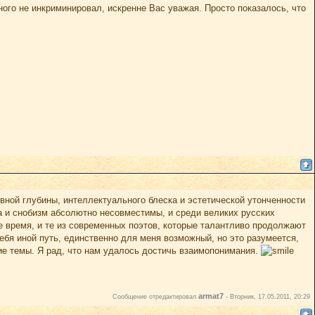
ого не инкриминировал, искренне Вас уважая. Просто показалось, что
вной глубины, интеллектуального блеска и эстетической утонченности
а и снобизм абсолютно несовместимы, и среди великих русских
е время, и те из современных поэтов, которые талантливо продолжают
бя иной путь, единственно для меня возможный, но это разумеется,
гие темы. Я рад, что нам удалось достичь взаимопонимания.
armat7
Сообщение отредактировал
-
Вторник, 17.05.2011, 20:29