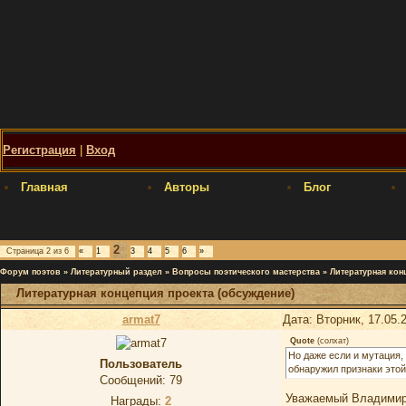
Регистрация
|
Вход
Главная
Авторы
Блог
2
Страница
2
из
6
«
1
3
4
5
6
»
Форум поэтов
»
Литературный раздел
»
Вопросы поэтического мастерства
»
Литературная кон
Литературная концепция проекта (обсуждение)
armat7
Дата: Вторник, 17.05.
Quote
(
солхат
)
Но даже если и мутация,
Пользователь
обнаружил признаки этой
Сообщений:
79
Уважаемый Владимир,
Награды:
2