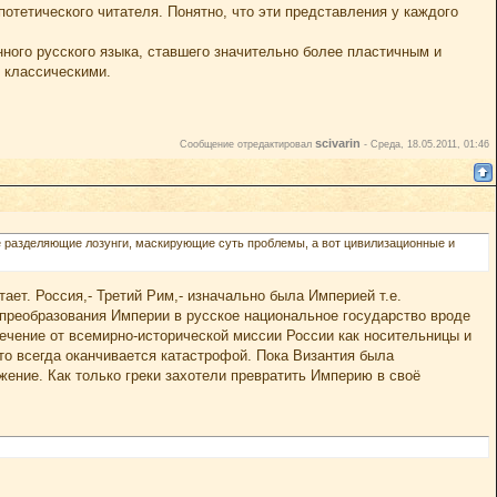
отетического читателя. Понятно, что эти представления у каждого
ного русского языка, ставшего значительно более пластичным и
 классическими.
scivarin
Сообщение отредактировал
-
Среда, 18.05.2011, 01:46
е разделяющие лозунги, маскирующие суть проблемы, а вот цивилизационные и
ает. Россия,- Третий Рим,- изначально была Империей т.е.
 преобразования Империи в русское национальное государство вроде
речение от всемирно-исторической миссии России как носительницы и
то всегда оканчивается катастрофой. Пока Византия была
ение. Как только греки захотели превратить Империю в своё