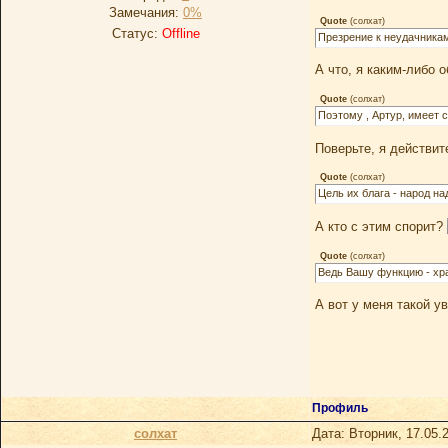
Замечания:
0%
Quote
(
солхат
)
Статус:
Offline
Презрение к неудачникам
А что, я каким-либо 
Quote
(
солхат
)
Поэтому , Артур, имеет 
Поверьте, я действит
Quote
(
солхат
)
Цель их блага - народ на
А кто с этим спорит?
Quote
(
солхат
)
Ведь Вашу функцию - хра
А вот у меня такой у
Профиль
солхат
Дата: Вторник, 17.05.