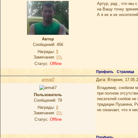
Артур, рад , что мы 
на Вашу точку зрения
А я их и их носителей
Автор
Сообщений:
456
Награды:
5
Замечания:
0%
Статус:
Offline
Профиль
Страница
armat7
Дата: Вторник, 17.05.
Владимир, снобизм мн
при полном отсутств
Пользователь
писателей снобов не 
Сообщений:
79
традиции Пушкина, Р
Награды:
2
не означает, что я н
Замечания:
0%
Статус:
Offline
Профиль