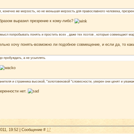
, конечно же мерзость, но не меньшая мерзость для православного человека, презре
образом выразил презрение к кому-либо?
смысл попробывать понять и простить всех , даже тех поэтов , которые совмещают м
ельно хочу понять-возможно ли подобное совмещение, и если да, то ка
до пробуждать, а не усыплять.
нителя и стражника высокой, "золотовековой "словесности, уверен они ценят и уважаю
веренности нет.
2011, 19:52 | Сообщение #
17