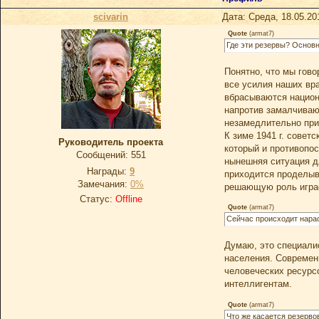
scivarin
Дата: Среда, 18.05.20
Quote
(
armat7
)
Где эти резервы? Основн
Понятно, что мы гово
все усилия наших вра
вбрасываются национ
напротив замалчиваю
незамедлительно при
К зиме 1941 г. совет
Руководитель проекта
который и противопос
Сообщений:
551
нынешняя ситуация д
Награды:
9
приходится проделыва
Замечания:
0%
решающую роль играе
Статус:
Offline
Quote
(
armat7
)
Сейчас происходит нара
Думаю, это специали
населения. Современ
человеческих ресурс
интеллигентам.
Quote
(
armat7
)
Что же касается резерво