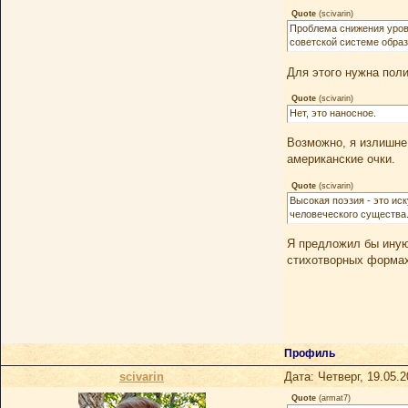
Quote
(
scivarin
)
Проблема снижения уровн
советской системе образ
Для этого нужна поли
Quote
(
scivarin
)
Нет, это наносное.
Возможно, я излишне
американские очки.
Quote
(
scivarin
)
Высокая поэзия - это ис
человеческого существа
Я предложил бы иную
стихотворных формах
Профиль
scivarin
Дата: Четверг, 19.05.
Quote
(
armat7
)