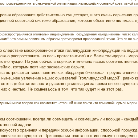
воспроизведения интеллектуальной элиты нации, являющейся основной креативной си
овня образования действительно существует, и это очень серьезная пр
ционной советской системе образования, которая объективно являлась л
 распространяются оголтелый индивидуализм, безудержная жажда наживы, чисто каль
чникам", что самым вопиющим образом противоречит православной этике. Это ли не оч
то следствие массированной атаки голливудской кинопродукции на подс
ожно распространить на весь протестантизм) я с Вами солидарен - миро
лютно чуждо. Но уже сейчас в оценках и мнениях наших соотечественни
ейлю, которым поят нас заокеанские барыги.
ева встречается такое понятие как
аберрация близости
- преувеличение 
 нынешнее увлечение наших обывателей "голливудской модой", равно ка
 хотя в действительности русская цивилизация за время своего сущест
них с честью. Не сомневаюсь в том, что так будет и на этот раз.
анный мною вопрос-как совместить ставший ныне почти что языковой нормой марги
аком соотношении, всегда ли совмещать и совмещать ли вообще - каждый
ственной задачи.
 искусство хранения и передачи особой информации, способной пробужда
ловеческого существа. При создании текста поэт использует определен