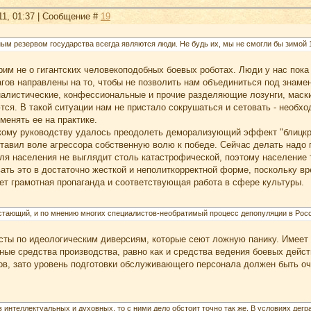
11, 01:37 | Сообщение #
19
ым резервом государства всегда являются люди. Не будь их, мы не смогли бы зимой 1
рим не о гигантских человекоподобных боевых роботах. Люди у нас пока
гов направлены на то, чтобы не позволить нам объединиться под знаме
алистические, конфессиональные и прочие разделяющие лозунги, маск
тся. В такой ситуации нам не пристало сокрушаться и сетовать - необх
менять ее на практике.
скому руководству удалось преодолеть деморализующий эффект "блицкри
тавил воле агрессора собственную волю к победе. Сейчас делать надо 
ля населения не выглядит столь катастрофической, поэтому население т
ть это в достаточно жесткой и неполиткорректной форме, поскольку вр
т грамотная пропаганда и соответствующая работа в сфере культуры.
стающий, и по мнению многих специалистов-необратимый процесс депопуляции в Рос
сты по идеологическим диверсиям, которые сеют ложную панику. Имеет с
ные средства производства, равно как и средства ведения боевых дейст
ов, зато уровень подготовки обслуживающего персонала должен быть о
в интеллектуальных и духовных, то с ними дело обстоит точно так же. В условиях де