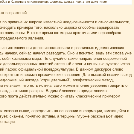
обра и Красоты в стихотворных формах, адекватных этим архетипам.
ных возражений.
в по причине их широко известной неоднозначности и относительности,
риводить примеры того, насколько широко способны варьировать
ногочисленны. В то же время категория архетипа или первообраза
определяемого явления.
лько интенсивно и долго использовали в различных идеологических
ь начеку, сейчас начнут разводить. Оно и понятно, ведь эти слова уже
 себя хозяевами мира. Не случайно такие направления современной
х девальвированных понятий отвязный сленг и циничные ругательства
кий пафос официальной псевдокультуры. В данном дискурсе слово
конкретные и весьма прозаические значения. Для высокой поэзии выход
предложивший некогда "отрицательный", апофатический метод,
 не знаем, что есть истина, зато можем вполне уверенно говорить о
однажды отлично раскрыл Вадим Алексеев в предисловии к
ого поэта действительно можно считать классическим примером
рых сказано выше, определить на основании информации, имеющейся в
вует, скажем, понятию истины, а терцины глубже раскрывают идею
ментации.