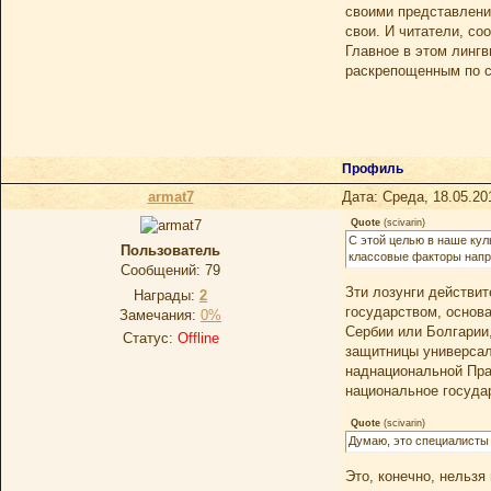
своими представления
свои. И читатели, со
Главное в этом линг
раскрепощенным по с
Профиль
armat7
Дата: Среда, 18.05.20
Quote
(
scivarin
)
С этой целью в наше ку
Пользователь
классовые факторы напр
Сообщений:
79
Зти лозунги действит
Награды:
2
государством, основ
Замечания:
0%
Сербии или Болгарии,
Статус:
Offline
защитницы универсал
наднациональной Пра
национальное государ
Quote
(
scivarin
)
Думаю, это специалисты 
Это, конечно, нельзя