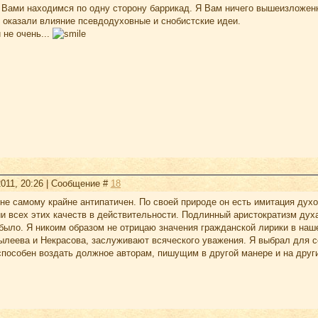
с Вами находимся по одну сторону баррикад. Я Вам ничего вышеизложенн
 оказали влияние псевдодуховные и снобистские идеи.
 не очень...
2011, 20:26 | Сообщение #
18
е самому крайне антипатичен. По своей природе он есть имитация духо
ии всех этих качеств в действительности. Подлинный аристократизм дух
было. Я никоим образом не отрицаю значения гражданской лирики в наш
ылеева и Некрасова, заслуживают всяческого уважения. Я выбрал для се
еспособен воздать должное авторам, пишущим в другой манере и на дру