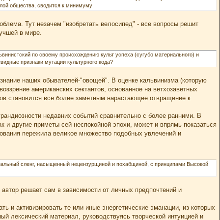
лой общества, сводится к минимуму
облема. Тут незачем "изобретать велосипед" - все вопросы решит
учшей в мире.
винистский по своему происхождению культ успеха (сугубо материального) и
евидные признаки мутации культурного кода?
ознание наших обывателей-"овощей". В оценке кальвинизма (которую
воззрение американских сектантов, основанное на ветхозаветных
ков становится все более заметным нарастающее отвращение к
грандиозности недавних событий сравнительно с более ранними. В
к и другие приметы сей неспокойной эпохи, может и впрямь показаться
вования пережила великое множество подобных увлечений и
нальный сленг, насыщенный нецензурщиной и похабщиной, с принципами Высокой
 автор решает сам в зависимости от личных предпочтений и
ть и активизировать те или иные энергетические эманации, из которых
ный лексический материал, руководствуясь творческой интуицией и