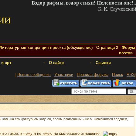
Вздор рифмы, вздор стихи! Нелепости оне!..
К. К. Случевский
ии
Литературная концепция проекта (обсуждение) - Страница 2 - Форум
поэтов
 и арт
О сайте
Ссылки
[
Новые сообщения
·
Участники
·
Правила форума
·
Поиск
·
RSS
]
да, коль на его культурном коде он, своим пламенным и не ошибающимся сердцем,
что такое, к чему я не имею ни малейшего отношения.