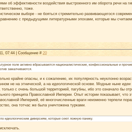
ми об эффективности воздействия выстроенного им оборота речи на гип
ответственно, тоже.
вистическом выборе - не бояться стремительно развивающегося современ
равнению с предыдущими литературными эпохами, которые мы считаем
11, 07:44 | Сообщение #
20
льтурное поле активно вбрасываются националистические, конфессиональные и прочи
отив замалчиваются.
ельно крайне опасны, и к сожалению, их популярность неуклонно возраст
анном не на этнической, а на идеологической основе. Модные ныне идеи
 только с очень большой территорией, пагубны, ибо это означало бы от
ьного принципа Православной Империи. Опыт истории показывает, что э
вославной Империей, её многочисленные враги неизменно терпели пораж
ство, она тотчас же была уничтожена турками.
по идеологическим диверсиям, которые сеют ложную панику.
 исключать.