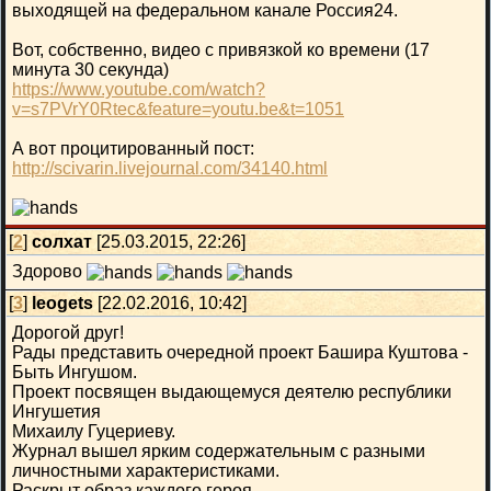
выходящей на федеральном канале Россия24.
Вот, собственно, видео с привязкой ко времени (17
минута 30 секунда)
https://www.youtube.com/watch?
v=s7PVrY0Rtec&feature=youtu.be&t=1051
А вот процитированный пост:
http://scivarin.livejournal.com/34140.html
[
2
]
солхат
[25.03.2015, 22:26]
Здорово
[
3
]
leogets
[22.02.2016, 10:42]
Дорогой друг!
Рады представить очередной проект Башира Куштова -
Быть Ингушом.
Проект посвящен выдающемуся деятелю республики
Ингушетия
Михаилу Гуцериеву.
Журнал вышел ярким содержательным с разными
личностными характеристиками.
Раскрыт образ каждого героя.