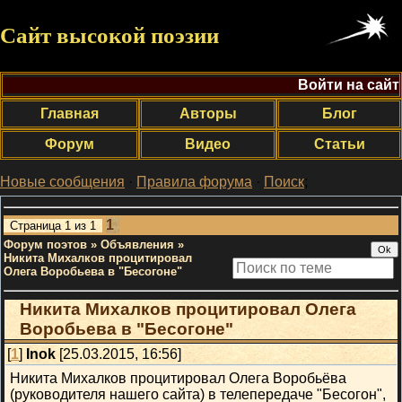
Сайт высокой поэзии
Войти на сайт
Главная
Авторы
Блог
Форум
Видео
Статьи
Новые сообщения
·
Правила форума
·
Поиск
;
1
Страница
1
из
1
Форум поэтов
»
Объявления
»
Никита Михалков процитировал
Олега Воробьева в "Бесогоне"
Никита Михалков процитировал Олега
Воробьева в "Бесогоне"
[
1
]
Inok
[25.03.2015, 16:56]
Никита Михалков процитировал Олега Воробьёва
(руководителя нашего сайта) в телепередаче "Бесогон",