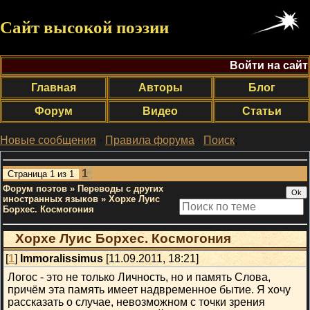
Сайт высокой поэзии
Войти на сайт
Главная
Авторы
Блог
Форум
Видео
Статьи
Новые сообщения
·
Правила форума
·
Поиск
;
1
Страница
1
из
1
Форум поэтов
»
Переводы с других
иностранных языков
»
Хорхе Луис
Борхес. Космогония
Хорхе Луис Борхес. Космогония
[
1
]
Immoralissimus
[11.09.2011, 18:21]
Логос - это не только Личность, но и память Слова,
причём эта память имеет надвременное бытие. Я хочу
рассказать о случае, невозможном с точки зрения