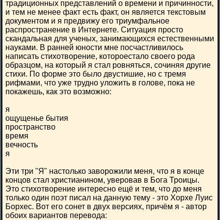
традиционных представлений о времени и причинности,
и тем не менее факт есть факт, он является текстовым
документом и я предвижу его триумфальное
распространение в Интернете. Ситуация просто
скандальная для ученых, занимающихся естественными
науками. В ранней юности мне посчастливилось
написать стихотворение, котороестало своего рода
образцом, на который я стал ровняться, сочиняя другие
стихи. По форме это было двустишие, но с тремя
рифмами, что уже трудно уложить в голове, пока не
покажешь, как это возможно:
я
ощущенье бытия
пространство
время
вечность
я
Эти три "Я" настолько заворожили меня, что я в конце
концов стал христианином, уверовав в Бога Троицы.
Это стихотворение интересно ещё и тем, что до меня
только один поэт писал на данную тему - это Хорхе Луис
Борхес. Вот его сонет в двух версиях, причём я - автор
обоих вариантов перевода: