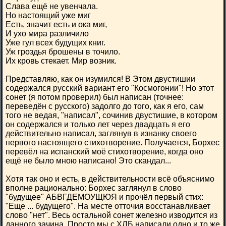
Слава ещё не увенчала.
Но настоящий уже миг
Есть, значит есть и ока миг,
И ухо мира различило
Уже гул всех будущих книг.
Уж гроздья брошены в точило.
Их кровь стекает. Мир возник.
Представляю, как он изумился! В Этом двустишии
содержался русский вариант его "Космогонии"! Но этот
сонет (я потом проверил) был написан (точнее:
переведён с русского) задолго до того, как я его, сам
того не ведая, "написал", сочинив двустишие, в котором
он содержался и только лет через двадцать я его
действительно написал, заглянув в изнанку своего
первого настоящего стихотворение. Получается, Борхес
перевёл на испанский моё стихотворение, когда оно
ещё не было мною написано! Это скандал...
Хотя так оно и есть, в действительности всё объяснимо
вполне рационально: Борхес заглянул в слово
"будущее" АБВГДЕМОУЩЮЯ и прочёл первый стих:
"Еще ... будущего". На месте отточия восстанавливает
слово "нет". Весь остальной сонет железно изводится из
данного зачина. Просто мы с ХЛБ написали одно и то же