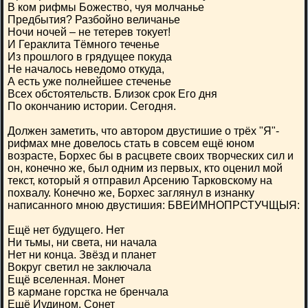
В ком рифмы Божество, чуя молчанье
Предбытия? Разбойно величанье
Ночи ночей – не тетерев токует!
И Гераклита Тёмного теченье
Из прошлого в грядущее покуда
Не началось неведомо откуда,
А есть уже полнейшее стеченье
Всех обстоятельств. Близок срок Его дня
По окончанию истории. Сегодня.
Должен заметить, что автором двустишие о трёх "Я"-
рифмах мне довелось стать в совсем ещё юном
возрасте, Борхес бы в расцвете своих творческих сил и
он, конечно же, был одним из первых, кто оценил мой
текст, который я отправил Арсению Тарковскому на
похвалу. Конечно же, Борхес заглянул в изнанку
написанного мною двустишия: БВЕИМНОПРСТУЧЩЫЯ:
Ещё нет будущего. Нет
Ни тьмы, ни света, ни начала
Нет ни конца. Звёзд и планет
Вокруг светил не заключала
Ещё вселенная. Монет
В кармане горстка не бренчала
Ещё Иудином. Сонет