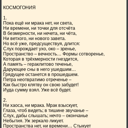
КОСМОГОНИЯ
1.
Пока ещё ни мрака нет, ни света,
Ни времени, ни точки для отсчёта
В безмерности, ни нечета, ни чёта,
Ни ветхого, ни нового завета.
Но всё уже, предсуществуя, длится:
Слух порождает ухо, око – зренье,
Пространство – вечность… Формы сотворенье,
Которая в трёхмерности гнездится,
А память – гераклитово теченье,
Дарующее сны в него ушедшим…
Грядущее останется в прошедшем.
Петра неотвратимо отреченье –
Как быстро клятву он свою забудет!
Иуда сумму взял. Уже всё будет.
2.
Ни хаоса, ни мрака. Мрак взыскует,
Глаза, чтоб видеть; в тишине звучанье –
Слух, дабы слышать; нечто – окончанье
Небытия. Уж зеркало ликует.
Пространства нет, ни времени… Стыкует