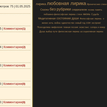
любовная лирика
лирика
Иронические стихи
отров: 75 |
01.05.2025
без рубрики
Сказка
сюрреализм
поэма
память
жизнь
пейзажно-философская лирика
стихи
Судьба
состояние души
Медитативная
Философская лирика.
о
сон
жизни
ночь
война
одиночество
новый год
экспромт
Психоделика
мифология
темная поэзия
экзистанс
сатира и юмор
5
|
Комментарии
(1)
Душа
выбор пути
филосовская лирика
ассоциативная лирика
4
|
Комментарии
(2)
3
|
Комментарии
(0)
3
|
Комментарии
(0)
3
|
Комментарии
(0)