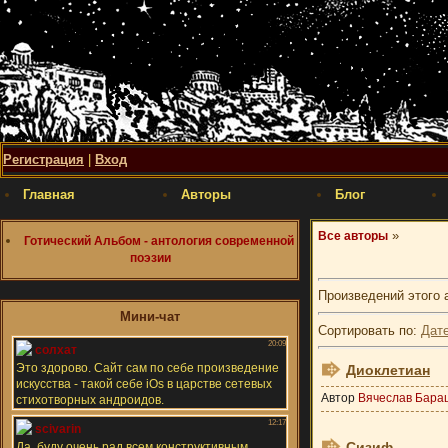
Регистрация
|
Вход
Главная
Авторы
Блог
»
Все авторы
Готический Альбом - антология современной
поэзии
Произведений этого 
Мини-чат
Сортировать по
:
Дат
Диоклетиан
Автор
Вячеслав Бара
Сизиф