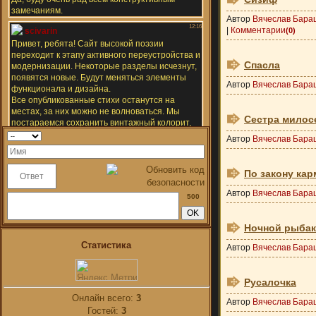
Автор
Вячеслав Бара
|
Комментарии
(0)
Спасла
Автор
Вячеслав Бара
Сестра милос
Автор
Вячеслав Бара
По закону ка
Автор
Вячеслав Бара
500
Ночной рыбак
Статистика
Автор
Вячеслав Бара
Русалочка
Онлайн всего:
3
Автор
Вячеслав Бара
Гостей:
3