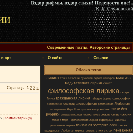
Вздор рифмы, вздор стихи! Нелепости оне!..
К. К. Случевский
ии
Современные поэты. Авторские страницы
 и арт
О сайте
Ссылки
Облако тегов
лирика
мистика
стихи о России
духовная лирика
конкурсы
медитативная лирика
сонет
Страницы
:
1
2
3
»
философская лирика
сатира
гражданская лирика
философия
Готика
твёрдые формы
философская
Любовная
экспрессия
Авангард
религиозная
стихи без
эксперимент
Лера Крок
эротика
юмор
любовь
рубрики
смысл жизни
антирелигиозная лирика
поиск смысла
5
|
Комментарии
(0)
городская лирика
стихи о море
- философская лирика
пейзажная
эзотерика
осень
религиозная лирика
весна
пейзажная
гражданская
Любовная лирика.
смерть
стихи о снах