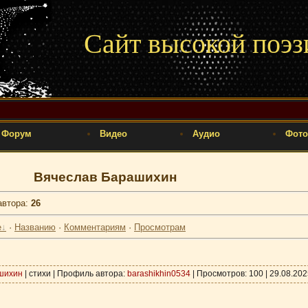
Сайт высокой поэз
Форум
Видео
Аудио
Фото
Вячеслав Барашихин
автора
:
26
е
·
Названию
·
Комментариям
·
Просмотрам
шихин
| стихи | Профиль автора:
barashikhin0534
| Просмотров: 100 |
29.08.202